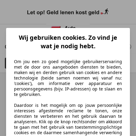
Ga
naar
Wij gebruiken cookies. Zo vind je
hoofdinhoud
wat je nodig hebt.
0 Resultaten
voor uw zoekopdracht
Om jou een zo goed mogelijke gebruikerservaring
Filteren
Schadeauto's tonen
4
met de door ons aangeboden diensten te bieden,
maken wij en derden gebruik van cookies en andere
technologie (beide samen noemen wij vanaf nu:
'cookies'), om informatie over apparatuur en
persoonsgegevens (bijv. IP-adressen) op te slaan en
te gebruiken.
Ontdek vergelijkbare voertuigen
Daardoor is het mogelijk om op jouw persoonlijke
Niet precies je zoekopdracht, maar misschien wel de
interesses afgestemde reclame te tonen, onze
perfecte match.
diensten te verbeteren en het gebruik daarvan te
analyseren. Klik op de knop rechtsonder om akkoord
te gaan met het gebruik van toestemmingsplichtige
cookies en de daarmee samenhangende verwerking