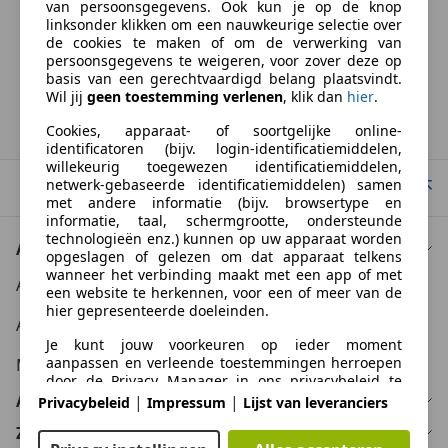
van persoonsgegevens. Ook kun je op de knop
BTW verrekenbaar
linksonder klikken om een nauwkeurige selectie over
Specificatie van de fabrikant voor nieuwe voertuigen. Afhankelijk van de
de cookies te maken of om de verwerking van
kilometerstand, het rijgedrag, de leeftijd van de batterij en het
persoonsgegevens te weigeren, voor zover deze op
laadgedrag, kan de radius van occasies aanzienlijk variëren.
basis van een gerechtvaardigd belang plaatsvindt.
Wil jij
geen toestemming verlenen
, klik dan
hier
.
Homepage
Cookies, apparaat- of soortgelijke online-
identificatoren (bijv. login-identificatiemiddelen,
willekeurig toegewezen identificatiemiddelen,
netwerk-gebaseerde identificatiemiddelen) samen
Naar boven
met andere informatie (bijv. browsertype en
informatie, taal, schermgrootte, ondersteunde
technologieën enz.) kunnen op uw apparaat worden
Auto kopen
opgeslagen of gelezen om dat apparaat telkens
wanneer het verbinding maakt met een app of met
Auto kooptips
een website te herkennen, voor een of meer van de
hier gepresenteerde doeleinden.
Auto zoektips
Je kunt jouw voorkeuren op ieder moment
aanpassen en verleende toestemmingen herroepen
Meer informatie
door de Privacy Manager in ons privacybeleid te
bezoeken.
Auto verkopen
|
|
Privacybeleid
Impressum
Lijst van leveranciers
Zakelijk
Doelen