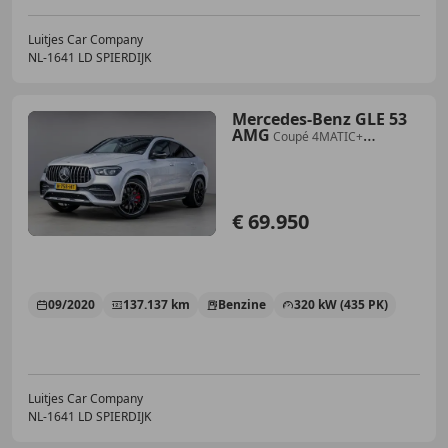
Luitjes Car Company
NL-1641 LD SPIERDIJK
Mercedes-Benz GLE 53
AMG
Coupé 4MATIC+
Pano|Burmester|Luchtvering|Trekha
€ 69.950
09/2020
137.137 km
Benzine
320 kW (435 PK)
Luitjes Car Company
NL-1641 LD SPIERDIJK