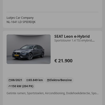
Luitjes Car Company
NL-1641 LD SPIERDIJK
SEAT Leon e-Hybrid
Sportstourer 1.4 TSI eHybrid
PHEV FR |Camera|ACC|C
€ 21.900
08/2021
65.849 km
Elektro/Benzine
150 kW (204 PK)
Getinte ramen, Sportstoelen, Airconditioning, Dodehoekdetectie, Spoiler, Elektrische ramen, Android Auto, Vermoeidheidsdetectie