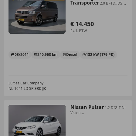
Transporter
2.0 Bi-TDI DSG7
4Motion DC Highline 2x Elek-
Schuif
€ 14.450
Excl. BTW
03/2011
240.963 km
Diesel
132 kW (179 PK)
Luitjes Car Company
NL-1641 LD SPIERDIJK
Nissan Pulsar
1.2 DIG-T N-
Vision
Org.NL|360°camera|Trekhaak|Clim