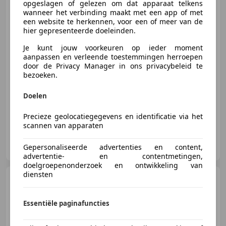
DSG7|Camera|18''|N
opgeslagen of gelezen om dat apparaat telkens
wanneer het verbinding maakt met een app of met
een website te herkennen, voor een of meer van de
hier gepresenteerde doeleinden.
€ 27.500
Je kunt jouw voorkeuren op ieder moment
aanpassen en verleende toestemmingen herroepen
door de Privacy Manager in ons privacybeleid te
bezoeken.
01/2020
92.616 km
Benzine
110 kW (150 PK)
Parkeerhulp met camera, Alarm, Getinte ramen, Stoelverwarming, Navigatiesysteem, Niet-rokers auto, Parkeerhulp voor, Bochtverlichting
Doelen
Precieze geolocatiegegevens en identificatie via het
scannen van apparaten
Luitjes Car Company
Gepersonaliseerde advertenties en content,
NL-1641 LD SPIERDIJK
advertentie- en contentmetingen,
doelgroepenonderzoek en ontwikkeling van
diensten
Audi Q5
3.0 TFSI V6 272pk
quattro S-Line Facelift|Pano-dak
Essentiële paginafuncties