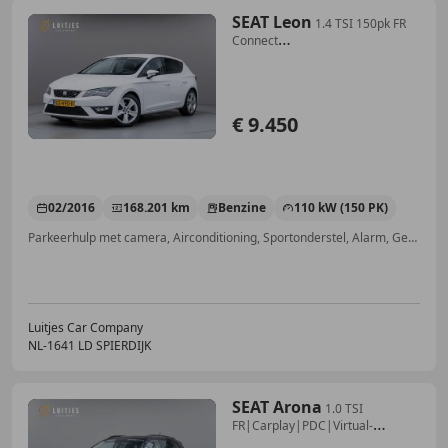
SEAT Leon
1.4 TSI 150pk FR
Connect
Org.NL|Carplay|Camera|Xen
€ 9.450
02/2016
168.201 km
Benzine
110 kW (150 PK)
Parkeerhulp met camera, Airconditioning, Sportonderstel, Alarm, Getinte ramen, Parkeerhulp achter, Navigatiesysteem, LED verlichting
Luitjes Car Company
NL-1641 LD SPIERDIJK
SEAT Arona
1.0 TSI
FR|Carplay|PDC|Virtual-
cockpit|Climate-con