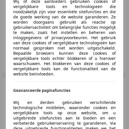
Wij of deze aanbieders gebruiken cookies of
€ 17.950
vergelijkbare tools en technologieën die
noodzakelijk zijn voor essentiële sitefuncties en die
de goede werking van de website garanderen. Ze
worden doorgaans gebruikt als reactie op
03/2013
184.135 km
Benzine
200 kW (272 PK)
gebruikersactiviteit om belangrijke functies mogelijk
te maken, zoals het instellen en beheren van
Xenon verlichting, Panorama dak, Sportonderstel, Lederen stuurwiel, Sportstoelen, LED verlichting, Met onderhoudshistorie, Trekhaak
inloggegevens of privacyvoorkeuren. Het gebruik
van deze cookies of vergelijkbare technologieën kan
normaal gesproken niet worden uitgeschakeld.
Bepaalde browsers kunnen deze cookies of
vergelijkbare tools echter blokkeren of u hierover
Luitjes Car Company
waarschuwen. Het blokkeren van deze cookies of
NL-1641 LD SPIERDIJK
vergelijkbare tools kan de functionaliteit van de
website beïnvloeden.
Skoda Kodiaq
1.4 TSI ACT
7pers.
Geavanceerde paginafuncties
Org.NL|360°|Leder|Memory|Canton
Wij en derden gebruiken verschillende
technologische middelen, waaronder cookies en
€ 23.950
vergelijkbare tools op onze website, om u
uitgebreide sitefuncties aan te bieden en een
verbeterde gebruikerservaring te garanderen. Via
deze uitgebreide functionaliteiten maken we het