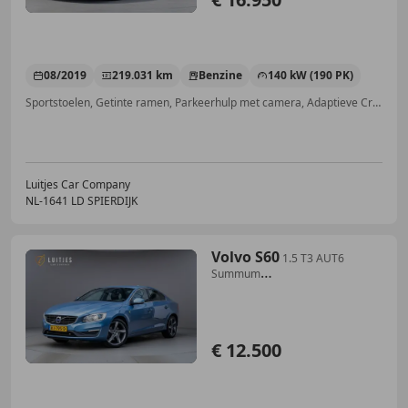
08/2019
219.031 km
Benzine
140 kW (190 PK)
Sportstoelen, Getinte ramen, Parkeerhulp met camera, Adaptieve Cruise Control, Airconditioning, Open dak, Airbag bestuurder, LED verlichting
Luitjes Car Company
NL-1641 LD SPIERDIJK
Volvo S60
1.5 T3 AUT6
Summum
Afn.trekhaak|Stoelmemo|Climate|
€ 12.500