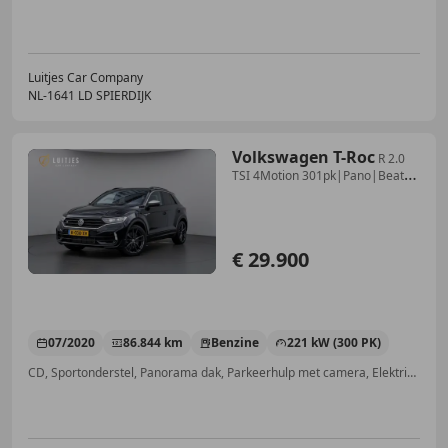
Luitjes Car Company
NL-1641 LD SPIERDIJK
Volkswagen T-Roc
R 2.0
TSI 4Motion 301pk|Pano|Beats-
audio|Camera|AC
€ 29.900
07/2020
86.844 km
Benzine
221 kW (300 PK)
CD, Sportonderstel, Panorama dak, Parkeerhulp met camera, Elektrische achterklep, Alarm, Getinte ramen, Sportstoelen