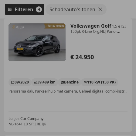
Filteren
Schadeauto's tonen
4
Volkswagen Golf
1.5 eTSI
150pk R-Line Org.NL|Pano-
dak|Massage|Memo
€ 24.950
09/2020
39.489 km
Benzine
110 kW (150 PK)
Panorama dak, Parkeerhulp met camera, Geheel digitaal combi-instrument, Getinte ramen, Adaptieve Cruise Control, Grootlichtassistent, Sfeerverlichting, Keyless Entry
Luitjes Car Company
NL-1641 LD SPIERDIJK