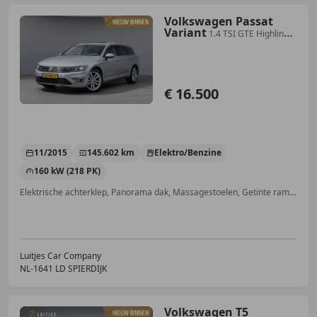
Volkswagen Passat
Variant
1.4 TSI GTE Highline
Pano-
dak|Massage|Camera|Trekh
€ 16.500
11/2015
145.602 km
Elektro/Benzine
160 kW (218 PK)
Elektrische achterklep, Panorama dak, Massagestoelen, Getinte ramen, Trekhaak, Elektrische stoelverstelling, Parkeerhulp met camera, Adaptieve Cruise Control
Luitjes Car Company
NL-1641 LD SPIERDIJK
Volkswagen T5