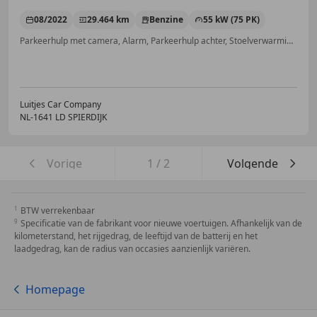
08/2022
29.464 km
Benzine
55 kW (75 PK)
Parkeerhulp met camera, Alarm, Parkeerhulp achter, Stoelverwarming, Regensensor, Elektrisch verstelbare buitenspiegels, Airconditioning, Lane Departure Warning Systeem
Luitjes Car Company
NL-1641 LD SPIERDIJK
Vorige
1
/
2
Volgende
BTW verrekenbaar
Specificatie van de fabrikant voor nieuwe voertuigen. Afhankelijk van de
kilometerstand, het rijgedrag, de leeftijd van de batterij en het
laadgedrag, kan de radius van occasies aanzienlijk variëren.
Homepage