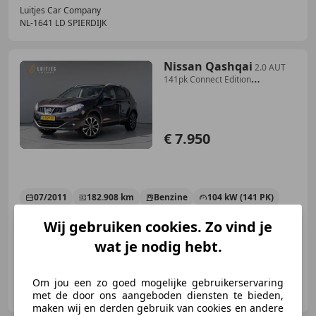
Luitjes Car Company
NL-1641 LD SPIERDIJK
Nissan Qashqai
2.0 AUT
141pk Connect Edition
Afn.trekhaak|Pano-da
€ 7.950
07/2011
182.908 km
Benzine
104 kW (141 PK)
Airbag bestuurder, Met onderhoudshistorie, Panorama dak, Parkeerhulp met camera, Alarm, Parkeerhulp achter, Getinte ramen, Navigatiesysteem
Wij gebruiken cookies. Zo vind je
wat je nodig hebt.
Luitjes Car Company
Om jou een zo goed mogelijke gebruikerservaring
NL-1641 LD SPIERDIJK
met de door ons aangeboden diensten te bieden,
maken wij en derden gebruik van cookies en andere