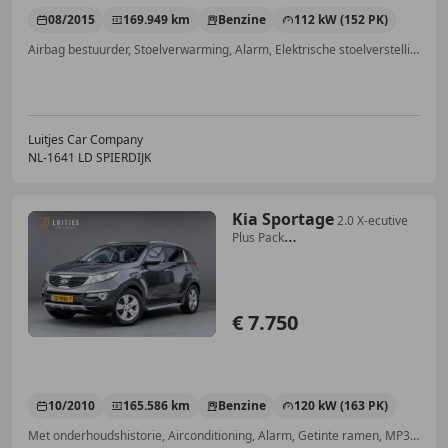
08/2015
169.949 km
Benzine
112 kW (152 PK)
Airbag bestuurder, Stoelverwarming, Alarm, Elektrische stoelverstelling, Met onderhoudshistorie, Navigatiesysteem, Automatische klimaatregeling, Airbag passagier
Luitjes Car Company
NL-1641 LD SPIERDIJK
Kia Sportage
2.0 X-ecutive
Plus Pack
Org.NL|Trekhaak|Climate-co
€ 7.750
10/2010
165.586 km
Benzine
120 kW (163 PK)
Met onderhoudshistorie, Airconditioning, Alarm, Getinte ramen, MP3, Bluetooth, Centrale vergrendeling, Radio