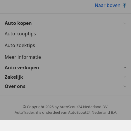
Naar boven
Auto kopen
Auto kooptips
Auto zoektips
Meer informatie
Auto verkopen
Zakelijk
Over ons
© Copyright
2026
by AutoScout24 Nederland B.V.
AutoTrader.nl is onderdeel van AutoScout24 Nederland B.V.