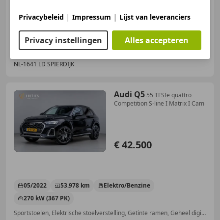
Elektrische achterklep, Trekhaak, Verwarming zetels achter, Open dak, Sfeerverlichting, Sportstoelen, Dodehoekdetectie, Elektrische ramen
|
|
Privacybeleid
Impressum
Lijst van leveranciers
Privacy instellingen
Alles accepteren
Luitjes Car Company
NL-1641 LD SPIERDIJK
Audi Q5
55 TFSIe quattro
Competition S-line I Matrix I Cam
€ 42.500
05/2022
53.978 km
Elektro/Benzine
270 kW (367 PK)
Sportstoelen, Elektrische stoelverstelling, Getinte ramen, Geheel digitaal combi-instrument, Alarm, Stoelverwarming, Dodehoekdetectie, Grootlichtassistent