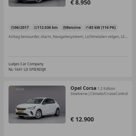
€ 8.950
06/2017
112.036 km
Benzine
85 kW (116 PK)
Airbag bestuurder, Alarm, Navigatiesysteem, Lichtmetalen velgen, LED verlichting, Getinte ramen, Lendensteun, Keyless Entry
Luitjes Car Company
NL-1641 LD SPIERDIJK
Opel Corsa
1.2 Edition
Stoelverw.|Climate/CruiseControle|P
€ 12.900