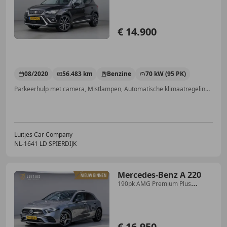
€ 14.900
08/2020
56.483 km
Benzine
70 kW (95 PK)
Parkeerhulp met camera, Mistlampen, Automatische klimaatregeling, Getinte ramen, Airconditioning, Alarm, Navigatiesysteem, Lichtmetalen velgen
Luitjes Car Company
NL-1641 LD SPIERDIJK
Mercedes-Benz A 220
190pk AMG Premium Plus
|Burmester|Pano|Sfeerverl.|
€ 16.950