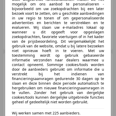
mogelijk om ons aanbod te personaliseren -
03/2017
119.215 km
Benzine
110 kW (150 PK)
bijvoorbeeld om uw zoekopdrachten bij een later
bezoek voort te zetten, om u geschikte aanbiedingen
Sportstoelen, Elektrische stoelverstelling, 360° camera, Parkeerhulp met camera, Alarm, Elektrische ramen, Bochtverlichting, Navigatiesysteem
in uw regio te tonen of om gepersonaliseerde
advertenties en berichten te verstrekken en te
evalueren. Wij slaan uw e-mailadres lokaal op
wanneer u dit opgeeft voor opgeslagen
zoekopdrachten, favoriete voertuigen of in het kader
Luitjes Car Company
van de prijsbeoordeling. Dit vergemakkelijkt het
NL-1641 LD SPIERDIJK
gebruik van de website, omdat u bij latere bezoeken
niet opnieuw hoeft in te voeren. Met uw
toestemming wordt op gebruik gebaseerde
Volkswagen Passat
informatie verzonden naar dealers waarmee u
Variant
1.5 eHybrid R-Line
contact opneemt. Sommige cookies/tools worden
Black-Style
door de aanbieders gebruikt om informatie die u
Org.NL|Pano|Massage
verstrekt bij het indienen van
financieringsaanvragen gedurende 30 dagen op te
slaan en deze binnen deze periode automatisch te
€ 46.500
hergebruiken om nieuwe financieringsaanvragen in
te vullen. Zonder het gebruik van dergelijke
cookies/tools kunnen dergelijke uitgebreide functies
geheel of gedeeltelijk niet worden gebruikt.
03/2025
14.139 km
Elektro/Benzine
Wij werken samen met 225 aanbieders.
200 kW (272 PK)