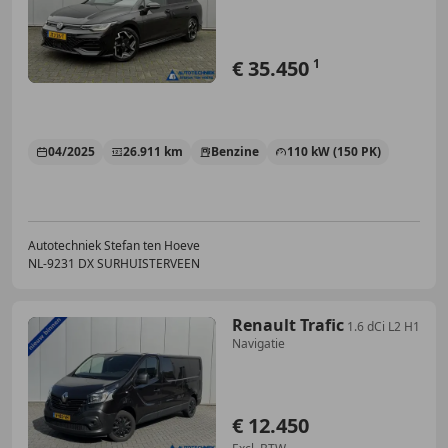
cam
€ 35.450
1
04/2025
26.911 km
Benzine
110 kW (150 PK)
Autotechniek Stefan ten Hoeve
NL-9231 DX SURHUISTERVEEN
Renault Trafic
1.6 dCi L2 H1
Navigatie
€ 12.450