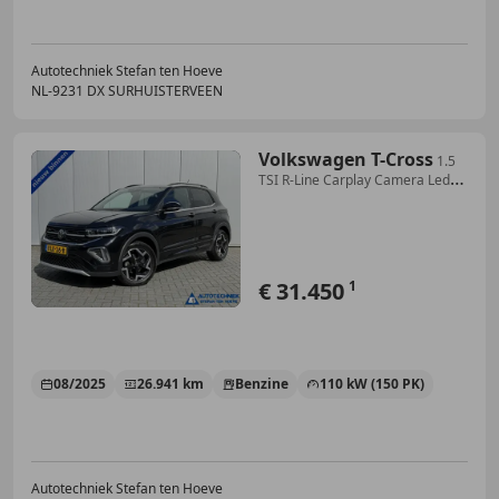
Autotechniek Stefan ten Hoeve
NL-9231 DX SURHUISTERVEEN
Volkswagen T-Cross
1.5
TSI R-Line Carplay Camera Led
Acc Trekhaak
€ 31.450
1
08/2025
26.941 km
Benzine
110 kW (150 PK)
Autotechniek Stefan ten Hoeve