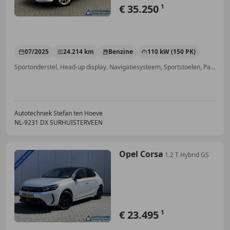
€ 35.250
1
07/2025
24.214 km
Benzine
110 kW (150 PK)
Sportonderstel, Head-up display, Navigatiesysteem, Sportstoelen, Parkeerhulp met camera, Multifunctioneel stuurwiel, Garantie, Dakrails
Autotechniek Stefan ten Hoeve
NL-9231 DX SURHUISTERVEEN
Opel Corsa
1.2 T Hybrid GS
€ 23.495
1