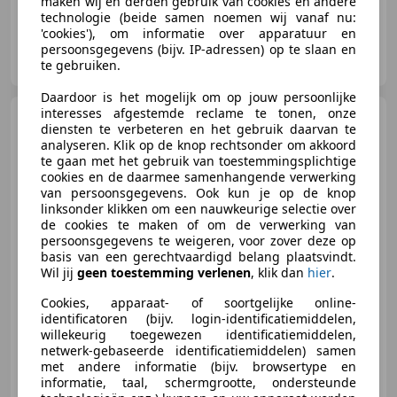
maken wij en derden gebruik van cookies en andere
technologie (beide samen noemen wij vanaf nu:
'cookies'), om informatie over apparatuur en
Autotechniek Stefan ten Hoeve
persoonsgegevens (bijv. IP-adressen) op te slaan en
NL-9231 DX SURHUISTERVEEN
te gebruiken.
Daardoor is het mogelijk om op jouw persoonlijke
interesses afgestemde reclame te tonen, onze
SEAT Ibiza
1.5 FR style
diensten te verbeteren en het gebruik daarvan te
business Carplay Camera
analyseren. Klik op de knop rechtsonder om akkoord
Automaat Acc
te gaan met het gebruik van toestemmingsplichtige
cookies en de daarmee samenhangende verwerking
van persoonsgegevens. Ook kun je op de knop
linksonder klikken om een nauwkeurige selectie over
€ 24.950
1
de cookies te maken of om de verwerking van
persoonsgegevens te weigeren, voor zover deze op
basis van een gerechtvaardigd belang plaatsvindt.
Wil jij
geen toestemming verlenen
, klik dan
hier
.
07/2025
20.319 km
Benzine
110 kW (150 PK)
Cookies, apparaat- of soortgelijke online-
identificatoren (bijv. login-identificatiemiddelen,
willekeurig toegewezen identificatiemiddelen,
netwerk-gebaseerde identificatiemiddelen) samen
met andere informatie (bijv. browsertype en
Autotechniek Stefan ten Hoeve
informatie, taal, schermgrootte, ondersteunde
NL-9231 DX SURHUISTERVEEN