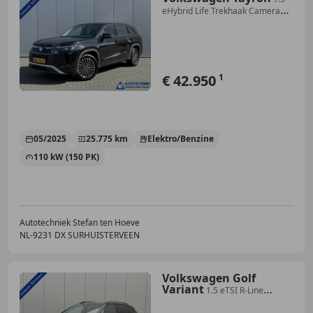
eHybrid Life Trekhaak Camera
Carplay Fabrieksg
€ 42.950
1
05/2025
25.775 km
Elektro/Benzine
110 kW (150 PK)
Autotechniek Stefan ten Hoeve
NL-9231 DX SURHUISTERVEEN
Volkswagen Golf
Variant
1.5 eTSI R-Line
fabrieksgarantie 110kw carplay