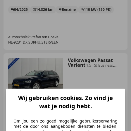
04/2025
14.326 km
Benzine
110 kW (150 PK)
Autotechniek Stefan ten Hoeve
NL-9231 DX SURHUISTERVEEN
Volkswagen Passat
Variant
1.5 TSI Business
Carplay Automaat Stoelmass.
€ 26.450
1
Wij gebruiken cookies. Zo vind je
wat je nodig hebt.
01/2024
56.199 km
Benzine
110 kW (150 PK)
Om jou een zo goed mogelijke gebruikerservaring
met de door ons aangeboden diensten te bieden,