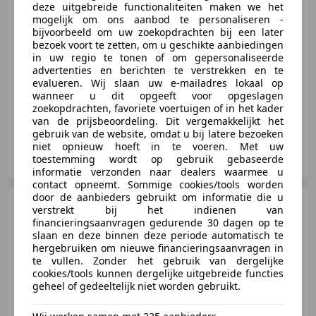
deze uitgebreide functionaliteiten maken we het
mogelijk om ons aanbod te personaliseren -
€ 38.950
1
bijvoorbeeld om uw zoekopdrachten bij een later
bezoek voort te zetten, om u geschikte aanbiedingen
in uw regio te tonen of om gepersonaliseerde
advertenties en berichten te verstrekken en te
04/2025
24.279 km
Benzine
110 kW (150 PK)
evalueren. Wij slaan uw e-mailadres lokaal op
wanneer u dit opgeeft voor opgeslagen
zoekopdrachten, favoriete voertuigen of in het kader
van de prijsbeoordeling. Dit vergemakkelijkt het
gebruik van de website, omdat u bij latere bezoeken
niet opnieuw hoeft in te voeren. Met uw
Autotechniek Stefan ten Hoeve
toestemming wordt op gebruik gebaseerde
NL-9231 DX SURHUISTERVEEN
informatie verzonden naar dealers waarmee u
contact opneemt. Sommige cookies/tools worden
door de aanbieders gebruikt om informatie die u
Volkswagen Polo
Goal 1.0
verstrekt bij het indienen van
TSI fabrieksgarantie trekhaak acc
financieringsaanvragen gedurende 30 dagen op te
stoelve
slaan en deze binnen deze periode automatisch te
hergebruiken om nieuwe financieringsaanvragen in
te vullen. Zonder het gebruik van dergelijke
cookies/tools kunnen dergelijke uitgebreide functies
€ 26.250
1
geheel of gedeeltelijk niet worden gebruikt.