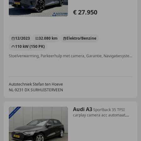
€ 27.950
12/2023
32.080 km
Elektro/Benzine
110 kW (150 PK)
Stoelverwarming, Parkeerhulp met camera, Garantie, Navigatiesysteem, Alarm, Sfeerverlichting, Airbag bestuurder, Parkeerhulp voor
Autotechniek Stefan ten Hoeve
NL-9231 DX SURHUISTERVEEN
Audi A3
Sportback 35 TFSI
carplay camera acc automaat
pdc