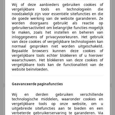
navigatie Cruise control
Wij of deze aanbieders gebruiken cookies of
vergelijkbare tools en technologieën die
noodzakelijk zijn voor essentiële sitefuncties en die
de goede werking van de website garanderen. Ze
worden doorgaans gebruikt als reactie op
€ 17.950
gebruikersactiviteit om belangrijke functies mogelijk
te maken, zoals het instellen en beheren van
inloggegevens of privacyvoorkeuren. Het gebruik
van deze cookies of vergelijkbare technologieën kan
normaal gesproken niet worden uitgeschakeld.
09/2019
89.999 km
Benzine
85 kW (116 PK)
Bepaalde browsers kunnen deze cookies of
vergelijkbare tools echter blokkeren of u hierover
waarschuwen. Het blokkeren van deze cookies of
vergelijkbare tools kan de functionaliteit van de
website beïnvloeden.
Autotechniek Stefan ten Hoeve
NL-9231 DX SURHUISTERVEEN
Geavanceerde paginafuncties
Volkswagen Touran
1.5
Wij en derden gebruiken verschillende
TSI Goal 7 persoons Carplay
technologische middelen, waaronder cookies en
Elektrische klep T
vergelijkbare tools op onze website, om u
uitgebreide sitefuncties aan te bieden en een
verbeterde gebruikerservaring te garanderen. Via