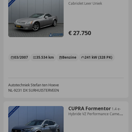
Cabriolet Leer Uniek
€ 27.750
03/2007
35.534 km
Benzine
241 kW (328 PK)
Autotechniek Stefan ten Hoeve
NL-9231 DX SURHUISTERVEEN
CUPRA Formentor
1.4 e-
Hybride VZ Performance Camera
Carplay