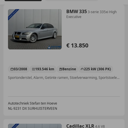
BMW 335
3-serie 335xi High
Executive
€ 13.850
03/2008
193.546 km
Benzine
225 kW (306 PK)
Sportonderstel, Alarm, Getinte ramen, Stoelverwarming, Sportstoelen, Lichtsensor, Cruise control, CD
Autotechniek Stefan ten Hoeve
NL-9231 DX SURHUISTERVEEN
Cadillac XLR
4.6 V8