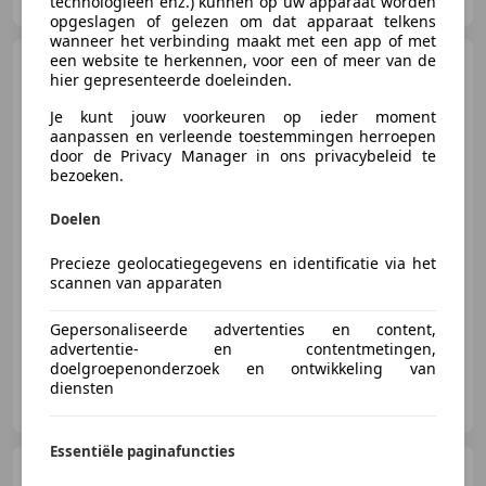
technologieën enz.) kunnen op uw apparaat worden
opgeslagen of gelezen om dat apparaat telkens
wanneer het verbinding maakt met een app of met
een website te herkennen, voor een of meer van de
Audi A3
Sportback 30 TFSI
hier gepresenteerde doeleinden.
Design navigatie Cruise control
Je kunt jouw voorkeuren op ieder moment
aanpassen en verleende toestemmingen herroepen
door de Privacy Manager in ons privacybeleid te
bezoeken.
€ 24.450
Doelen
Precieze geolocatiegegevens en identificatie via het
scannen van apparaten
01/2022
31.171 km
Benzine
81 kW (110 PK)
Gepersonaliseerde advertenties en content,
advertentie- en contentmetingen,
doelgroepenonderzoek en ontwikkeling van
Autotechniek Stefan ten Hoeve
diensten
NL-9231 DX SURHUISTERVEEN
Essentiële paginafuncties
Audi Q2
30 TFSI Design