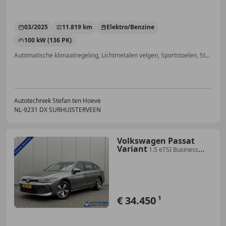
03/2025
11.819 km
Elektro/Benzine
100 kW (136 PK)
Automatische klimaatregeling, Lichtmetalen velgen, Sportstoelen, Stuurwielverwarming, Keyless Entry, Alarm, Parkeerhulp voor, Dodehoekdetectie
Autotechniek Stefan ten Hoeve
NL-9231 DX SURHUISTERVEEN
Volkswagen Passat
Variant
1.5 eTSI Business
Carplay Camera
Stoelverwarming
€ 34.450
1