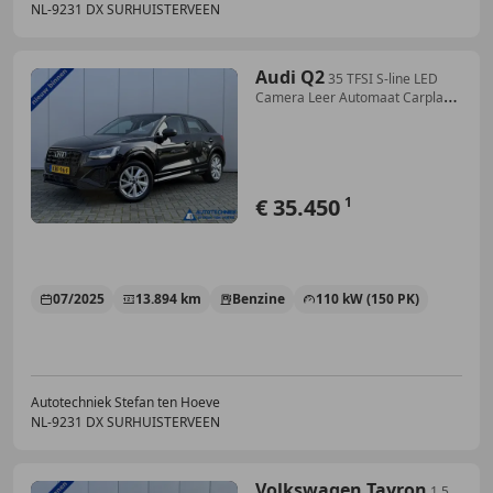
NL-9231 DX SURHUISTERVEEN
Audi Q2
35 TFSI S-line LED
Camera Leer Automaat Carplay
AC
€ 35.450
1
07/2025
13.894 km
Benzine
110 kW (150 PK)
Autotechniek Stefan ten Hoeve
NL-9231 DX SURHUISTERVEEN
Volkswagen Tayron
1.5