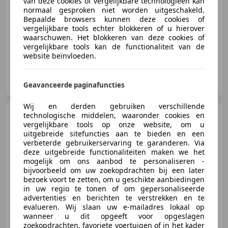
van deze cookies of vergelijkbare technologieën kan
normaal gesproken niet worden uitgeschakeld.
Bepaalde browsers kunnen deze cookies of
05/2017
66.300 km
Benzine
50 kW (68 PK)
vergelijkbare tools echter blokkeren of u hierover
waarschuwen. Het blokkeren van deze cookies of
vergelijkbare tools kan de functionaliteit van de
website beïnvloeden.
Autobedrijf Versteeg
NL-3888 LT Uddel
Geavanceerde paginafuncties
Wij en derden gebruiken verschillende
Volkswagen Tiguan
technologische middelen, waaronder cookies en
1.4
vergelijkbare tools op onze website, om u
TSI Sport&Style R-line Edition
Carplay|Pano|Le
uitgebreide sitefuncties aan te bieden en een
verbeterde gebruikerservaring te garanderen. Via
deze uitgebreide functionaliteiten maken we het
mogelijk om ons aanbod te personaliseren -
bijvoorbeeld om uw zoekopdrachten bij een later
€ 13.950
bezoek voort te zetten, om u geschikte aanbiedingen
in uw regio te tonen of om gepersonaliseerde
advertenties en berichten te verstrekken en te
evalueren. Wij slaan uw e-mailadres lokaal op
wanneer u dit opgeeft voor opgeslagen
04/2013
164.300 km
Benzine
90 kW (122 PK)
zoekopdrachten, favoriete voertuigen of in het kader