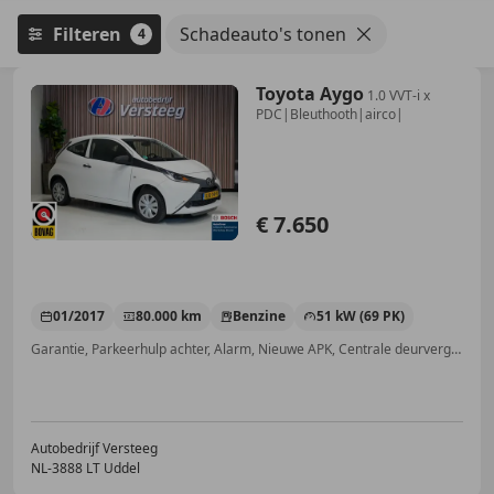
Filteren
Schadeauto's tonen
4
Toyota Aygo
1.0 VVT-i x
PDC|Bleuthooth|airco|
€ 7.650
01/2017
80.000 km
Benzine
51 kW (69 PK)
Garantie, Parkeerhulp achter, Alarm, Nieuwe APK, Centrale deurvergrendeling met afstandsbediening, Zij-airbags, Elektrische ramen, Niet-rokers auto
Autobedrijf Versteeg
NL-3888 LT Uddel