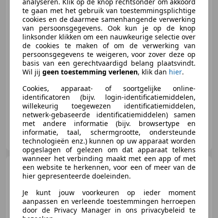
analyseren. Klik op de knop rechtsonder om akkoord
te gaan met het gebruik van toestemmingsplichtige
cookies en de daarmee samenhangende verwerking
van persoonsgegevens. Ook kun je op de knop
€ 10.995
linksonder klikken om een nauwkeurige selectie over
de cookies te maken of om de verwerking van
persoonsgegevens te weigeren, voor zover deze op
basis van een gerechtvaardigd belang plaatsvindt.
09/2020
65.250 km
Elektro/Benzine
Wil jij
geen toestemming verlenen
, klik dan
hier
.
51 kW (69 PK)
Cookies, apparaat- of soortgelijke online-
identificatoren (bijv. login-identificatiemiddelen,
willekeurig toegewezen identificatiemiddelen,
netwerk-gebaseerde identificatiemiddelen) samen
met andere informatie (bijv. browsertype en
Autobedrijf Versteeg
informatie, taal, schermgrootte, ondersteunde
NL-3888 LT Uddel
technologieën enz.) kunnen op uw apparaat worden
opgeslagen of gelezen om dat apparaat telkens
wanneer het verbinding maakt met een app of met
Mazda 2
een website te herkennen, voor een of meer van de
1.4 Exclusive Airco!
hier gepresenteerde doeleinden.
Je kunt jouw voorkeuren op ieder moment
aanpassen en verleende toestemmingen herroepen
door de Privacy Manager in ons privacybeleid te