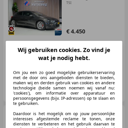
TSI
€ 4.450
Wij gebruiken cookies. Zo vind je
08/2008
234.300 km
Benzine
118 kW (160 PK)
wat je nodig hebt.
Alarm, Boordcomputer, Sportonderstel, Met onderhoudshistorie, Stoelverwarming, Winterpakket, Airbag passagier, Niet-rokers auto
Om jou een zo goed mogelijke gebruikerservaring
met de door ons aangeboden diensten te bieden,
maken wij en derden gebruik van cookies en andere
technologie (beide samen noemen wij vanaf nu:
Autobedrijf Versteeg
'cookies'), om informatie over apparatuur en
NL-3888 LT Uddel
persoonsgegevens (bijv. IP-adressen) op te slaan en
te gebruiken.
Fiat 500
1.0 Hybrid Launch
Daardoor is het mogelijk om op jouw persoonlijke
Edition
interesses afgestemde reclame te tonen, onze
diensten te verbeteren en het gebruik daarvan te