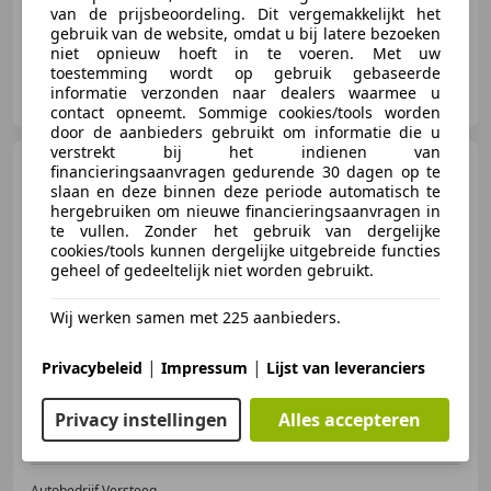
van de prijsbeoordeling. Dit vergemakkelijkt het
gebruik van de website, omdat u bij latere bezoeken
niet opnieuw hoeft in te voeren. Met uw
toestemming wordt op gebruik gebaseerde
Autobedrijf Versteeg
informatie verzonden naar dealers waarmee u
NL-3888 LT Uddel
contact opneemt. Sommige cookies/tools worden
door de aanbieders gebruikt om informatie die u
verstrekt bij het indienen van
BMW 320
3-serie Cabrio 320i
financieringsaanvragen gedurende 30 dagen op te
slaan en deze binnen deze periode automatisch te
hergebruiken om nieuwe financieringsaanvragen in
te vullen. Zonder het gebruik van dergelijke
cookies/tools kunnen dergelijke uitgebreide functies
geheel of gedeeltelijk niet worden gebruikt.
€ 16.950
Wij werken samen met 225 aanbieders.
|
|
Privacybeleid
Impressum
Lijst van leveranciers
03/2000
119.815 km
Benzine
110 kW (150 PK)
Privacy instellingen
Alles accepteren
Autobedrijf Versteeg