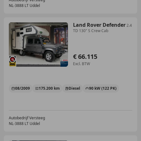
NL-3888 LT Uddel
Land Rover Defender
2.4
TD 130" S Crew Cab
€ 66.115
Excl. BTW
08/2009
175.200 km
Diesel
90 kW (122 PK)
Autobedrijf Versteeg
NL-3888 LT Uddel