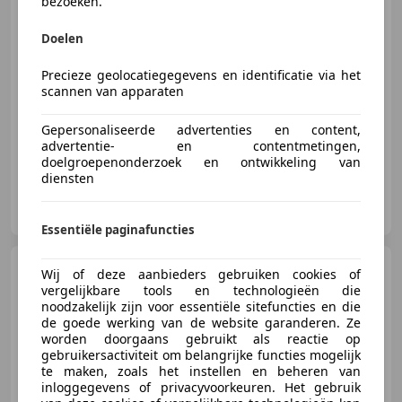
bezoeken.
€ 750
Doelen
Precieze geolocatiegegevens en identificatie via het
03/2006
317.700 km
Benzine
59 kW (80 PK)
scannen van apparaten
Alarm, Elektrische ramen, Airconditioning, Dakrails, Airbag bestuurder, Radio, Centrale vergrendeling, Centrale deurvergrendeling met afstandsbediening
Gepersonaliseerde advertenties en content,
advertentie- en contentmetingen,
doelgroepenonderzoek en ontwikkeling van
diensten
Autobedrijf Versteeg
NL-3888 LT Uddel
Essentiële paginafuncties
Suzuki Celerio
1.0 Comfort
Wij of deze aanbieders gebruiken cookies of
vergelijkbare tools en technologieën die
noodzakelijk zijn voor essentiële sitefuncties en die
de goede werking van de website garanderen. Ze
worden doorgaans gebruikt als reactie op
gebruikersactiviteit om belangrijke functies mogelijk
€ 8.950
te maken, zoals het instellen en beheren van
inloggegevens of privacyvoorkeuren. Het gebruik