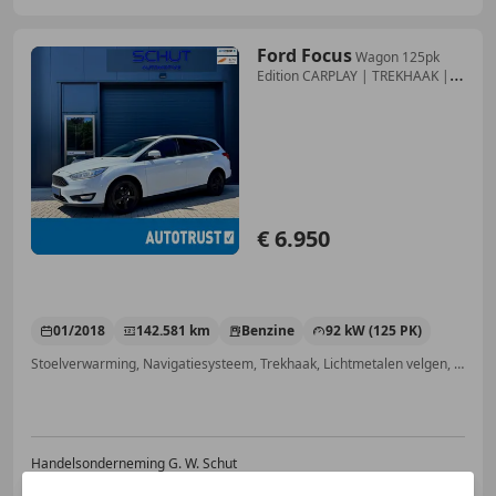
Ford Focus
Wagon 125pk
Edition CARPLAY | TREKHAAK |
STOEL + S
€ 6.950
01/2018
142.581 km
Benzine
92 kW (125 PK)
Stoelverwarming, Navigatiesysteem, Trekhaak, Lichtmetalen velgen, Getinte ramen, Apple CarPlay, Parkeerhulp voor, Stuurwielverwarming
Handelsonderneming G. W. Schut
NL-3888 MT UDDEL