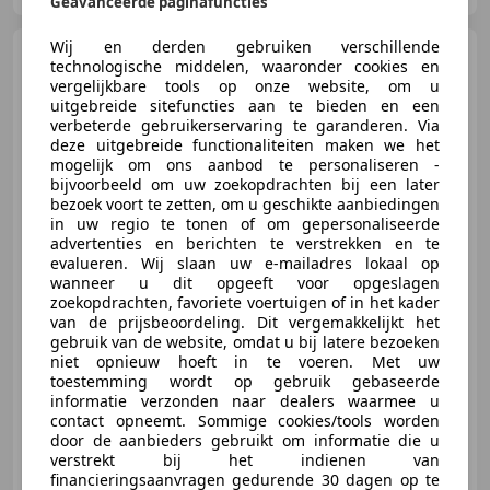
Geavanceerde paginafuncties
Wij en derden gebruiken verschillende
Ford Focus
Wagon 125pk
technologische middelen, waaronder cookies en
Titanium XENON | HALF LEDER |
vergelijkbare tools op onze website, om u
D. RIEM
uitgebreide sitefuncties aan te bieden en een
verbeterde gebruikerservaring te garanderen. Via
deze uitgebreide functionaliteiten maken we het
mogelijk om ons aanbod te personaliseren -
bijvoorbeeld om uw zoekopdrachten bij een later
bezoek voort te zetten, om u geschikte aanbiedingen
in uw regio te tonen of om gepersonaliseerde
€ 8.950
advertenties en berichten te verstrekken en te
evalueren. Wij slaan uw e-mailadres lokaal op
wanneer u dit opgeeft voor opgeslagen
zoekopdrachten, favoriete voertuigen of in het kader
van de prijsbeoordeling. Dit vergemakkelijkt het
06/2017
116.113 km
Benzine
92 kW (125 PK)
gebruik van de website, omdat u bij latere bezoeken
Lane Departure Warning Systeem, Stoelverwarming, Apple CarPlay, Parkeerhulp met camera, Regensensor, Verkeersbordherkenning, Stuurwielverwarming, Getinte ramen
niet opnieuw hoeft in te voeren. Met uw
toestemming wordt op gebruik gebaseerde
informatie verzonden naar dealers waarmee u
contact opneemt. Sommige cookies/tools worden
door de aanbieders gebruikt om informatie die u
Handelsonderneming G. W. Schut
verstrekt bij het indienen van
NL-3888 MT UDDEL
financieringsaanvragen gedurende 30 dagen op te