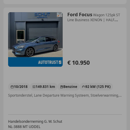
Ford Focus
Wagon 125pk ST
Line Business XENON | HALF
LEDER |
€ 10.950
10/2018
149.831 km
Benzine
92 kW (125 PK)
Sportonderstel, Lane Departure Warning Systeem, Stoelverwarming, Apple CarPlay, Verkeersbordherkenning, Parkeerhulp achter, Spoiler, Getinte ramen
Handelsonderneming G. W. Schut
NL-3888 MT UDDEL