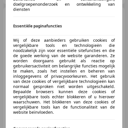
doelgroepenonderzoek en ontwikkeling van
diensten
Ford Focus
Wagon 125pk
Titanium Edition CLIMA | CRUISE
CONTRO
Essentiële paginafuncties
Wij of deze aanbieders gebruiken cookies of
vergelijkbare tools en technologieën die
noodzakelijk zijn voor essentiële sitefuncties en die
de goede werking van de website garanderen. Ze
€ 6.950
worden doorgaans gebruikt als reactie op
gebruikersactiviteit om belangrijke functies mogelijk
te maken, zoals het instellen en beheren van
inloggegevens of privacyvoorkeuren. Het gebruik
van deze cookies of vergelijkbare technologieën kan
02/2015
128.061 km
Benzine
92 kW (125 PK)
normaal gesproken niet worden uitgeschakeld.
Bepaalde browsers kunnen deze cookies of
Stoelverwarming, Lane Departure Warning Systeem, Getinte ramen, Verkeersbordherkenning, Met onderhoudshistorie, Regensensor, Bluetooth, Stuurwielverwarming
vergelijkbare tools echter blokkeren of u hierover
waarschuwen. Het blokkeren van deze cookies of
vergelijkbare tools kan de functionaliteit van de
website beïnvloeden.
Handelsonderneming G. W. Schut
NL-3888 MT UDDEL