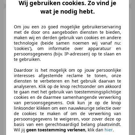
Wij gebruiken cookies. Zo vind je
wat je nodig hebt.
Ford Focus
Wagon 125pk
Edition CARPLAY | STOEL +
STUURVERWARM
Om jou een zo goed mogelijke gebruikerservaring
met de door ons aangeboden diensten te bieden,
maken wij en derden gebruik van cookies en andere
technologie (beide samen noemen wij vanaf nu:
'cookies'), om informatie over apparatuur en
persoonsgegevens (bijv. IP-adressen) op te slaan en
te gebruiken.
€ 7.950
Daardoor is het mogelijk om op jouw persoonlijke
interesses afgestemde reclame te tonen, onze
diensten te verbeteren en het gebruik daarvan te
analyseren. Klik op de knop rechtsonder om akkoord
08/2018
134.691 km
Benzine
92 kW (125 PK)
te gaan met het gebruik van toestemmingsplichtige
cookies en de daarmee samenhangende verwerking
Lane Departure Warning Systeem, Stoelverwarming, Getinte ramen, Apple CarPlay, Stuurwielverwarming, Spoiler, Emergency Brake Assist, Cruise control
van persoonsgegevens. Ook kun je op de knop
linksonder klikken om een nauwkeurige selectie over
de cookies te maken of om de verwerking van
persoonsgegevens te weigeren, voor zover deze op
basis van een gerechtvaardigd belang plaatsvindt.
Handelsonderneming G. W. Schut
Wil jij
geen toestemming verlenen
, klik dan
hier
.
NL-3888 MT UDDEL