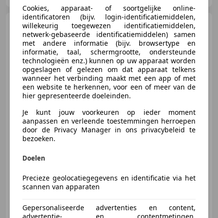
Cookies, apparaat- of soortgelijke online-
identificatoren (bijv. login-identificatiemiddelen,
Ford Focus
Wagon 125pk
willekeurig toegewezen identificatiemiddelen,
Titanium NAVI | CLIMA |
netwerk-gebaseerde identificatiemiddelen) samen
CARPLAY | TREK
met andere informatie (bijv. browsertype en
informatie, taal, schermgrootte, ondersteunde
technologieën enz.) kunnen op uw apparaat worden
opgeslagen of gelezen om dat apparaat telkens
wanneer het verbinding maakt met een app of met
een website te herkennen, voor een of meer van de
hier gepresenteerde doeleinden.
€ 7.950
Je kunt jouw voorkeuren op ieder moment
aanpassen en verleende toestemmingen herroepen
door de Privacy Manager in ons privacybeleid te
bezoeken.
03/2017
121.475 km
Benzine
92 kW (125 PK)
Doelen
Stoelverwarming, Parkeerhulp met camera, Trekhaak, Spoiler, Getinte ramen, Regensensor, Apple CarPlay, Parkeerhulp voor
Precieze geolocatiegegevens en identificatie via het
scannen van apparaten
Handelsonderneming G. W. Schut
Gepersonaliseerde advertenties en content,
NL-3888 MT UDDEL
advertentie- en contentmetingen,