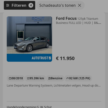
Filteren
Schadeauto's tonen
4
Ford Focus
125pk Titanium
Business FULL LED | HUD | B&O
| 18I
€ 11.950
08/2018
95.396 km
Benzine
92 kW (125 PK)
Lane Departure Warning Systeem, Lichtmetalen velgen, Head-up display, Dakrails, Stoelverwarming, Parkeerhulp met camera, Apple CarPlay, Verkeersbordherkenning
Handelsonderneming G. W. Schut