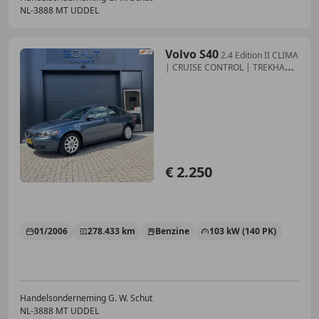
NL-3888 MT UDDEL
Volvo S40
2.4 Edition II CLIMA
| CRUISE CONTROL | TREKHAAK
A
€ 2.250
01/2006
278.433 km
Benzine
103 kW (140 PK)
Handelsonderneming G. W. Schut
NL-3888 MT UDDEL