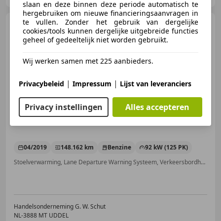
slaan en deze binnen deze periode automatisch te
hergebruiken om nieuwe financieringsaanvragen in
te vullen. Zonder het gebruik van dergelijke
Ford Focus
Wagon 125pk
cookies/tools kunnen dergelijke uitgebreide functies
Titanium Business FULL LED |
geheel of gedeeltelijk niet worden gebruikt.
CARPLAY |
Wij werken samen met 225 aanbieders.
|
|
Privacybeleid
Impressum
Lijst van leveranciers
€ 10.450
Privacy instellingen
Alles accepteren
04/2019
148.162 km
Benzine
92 kW (125 PK)
Stoelverwarming, Lane Departure Warning Systeem, Verkeersbordherkenning, Parkeerhulp met camera, Bochtverlichting, Getinte ramen, Lichtmetalen velgen, Stuurwielverwarming
Handelsonderneming G. W. Schut
NL-3888 MT UDDEL