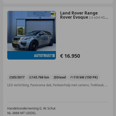
Land Rover Range
Rover Evoque
2.0 eD4 HSE
Dynamic LERDER | PANO | LED |
NAVI | 2
€ 16.950
05/2017
143.768 km
Diesel
110 kW (150 PK)
LED verlichting, Panorama dak, Parkeerhulp met camera, Trekhaak, Getinte ramen, Parkeerhulp achter, Airbag bestuurder, Met onderhoudshistorie
Handelsonderneming G. W. Schut
NL-3888 MT UDDEL