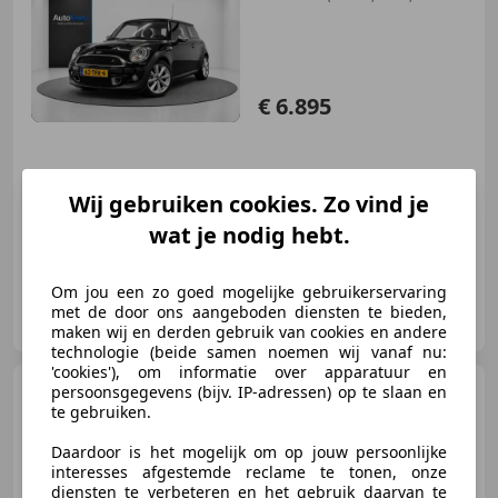
PARKEERSENSO
€ 6.895
01/2012
185.985 km
Benzine
135 kW (184 PK)
Wij gebruiken cookies. Zo vind je
wat je nodig hebt.
Om jou een zo goed mogelijke gebruikerservaring
Autoveen
met de door ons aangeboden diensten te bieden,
NL-4264 AJ VEEN
maken wij en derden gebruik van cookies en andere
technologie (beide samen noemen wij vanaf nu:
'cookies'), om informatie over apparatuur en
BMW 316
persoonsgegevens (bijv. IP-adressen) op te slaan en
3-serie 316i
te gebruiken.
Executive (SPORT, LED, NAVI,
CRUISE,
Daardoor is het mogelijk om op jouw persoonlijke
interesses afgestemde reclame te tonen, onze
diensten te verbeteren en het gebruik daarvan te