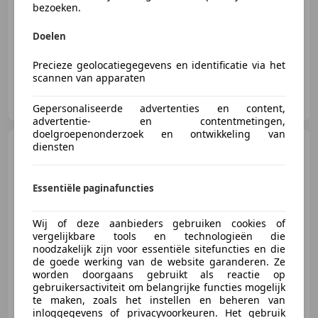
bezoeken.
11/2016
132.182 km
Benzine
100 kW (136 PK)
Doelen
Precieze geolocatiegegevens en identificatie via het
scannen van apparaten
Autoveen
NL-4264 AJ VEEN
Gepersonaliseerde advertenties en content,
advertentie- en contentmetingen,
doelgroepenonderzoek en ontwikkeling van
MINI Cooper S
diensten
Countryman
1.6 Chili
(PANO, STOELVERWARMING,
NAVI, CRUISE, GO
Essentiële paginafuncties
Wij of deze aanbieders gebruiken cookies of
€ 13.895
vergelijkbare tools en technologieën die
noodzakelijk zijn voor essentiële sitefuncties en die
de goede werking van de website garanderen. Ze
worden doorgaans gebruikt als reactie op
gebruikersactiviteit om belangrijke functies mogelijk
08/2016
148.948 km
Benzine
140 kW (190 PK)
te maken, zoals het instellen en beheren van
inloggegevens of privacyvoorkeuren. Het gebruik