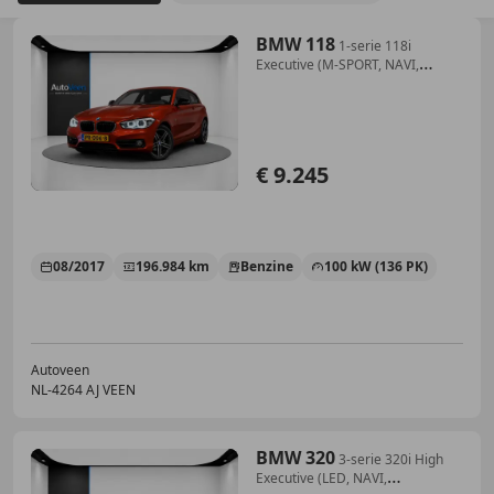
BMW 118
1-serie 118i
Executive (M-SPORT, NAVI,
CRUISE, PAR
€ 9.245
08/2017
196.984 km
Benzine
100 kW (136 PK)
Autoveen
NL-4264 AJ VEEN
BMW 320
3-serie 320i High
Executive (LED, NAVI,