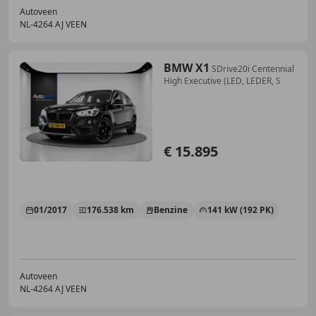
Autoveen
NL-4264 AJ VEEN
BMW X1
SDrive20i Centennial
High Executive (LED, LEDER, S
€ 15.895
01/2017
176.538 km
Benzine
141 kW (192 PK)
Autoveen
NL-4264 AJ VEEN