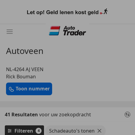
Ga
naar
hoofdinhoud
Autoveen
NL-4264 AJ VEEN
Rick Bouman
Toon nummer
41 Resultaten
voor uw zoekopdracht
Filteren
Schadeauto's tonen
4