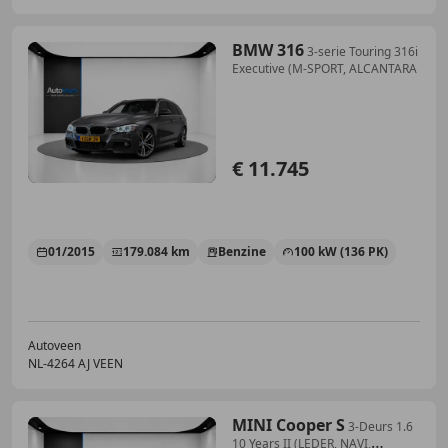
BMW 316
3-serie Touring 316i
Executive (M-SPORT, ALCANTARA
€ 11.745
01/2015
179.084 km
Benzine
100 kW (136 PK)
Autoveen
NL-4264 AJ VEEN
MINI Cooper S
3-Deurs 1.6
10 Years II (LEDER, NAVI,