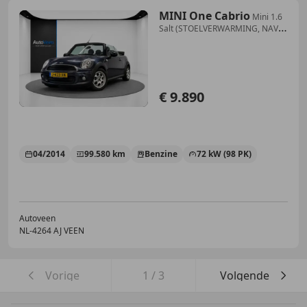
MINI One Cabrio
Mini 1.6
Salt (STOELVERWARMING, NAVI,
HALF LEDER,
€ 9.890
04/2014
99.580 km
Benzine
72 kW (98 PK)
Autoveen
NL-4264 AJ VEEN
Vorige
1
/
3
Volgende