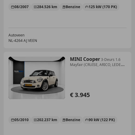
08/2007
284.526 km
Benzine
125 kW (170 PK)
Autoveen
NL-4264 AJ VEEN
MINI Cooper
3-Deurs 1.6
Mayfair (CRUISE, ARICO, LEDER,
17 INCH
€ 3.945
05/2010
202.237 km
Benzine
90 kW (122 PK)