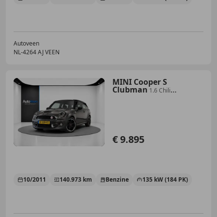
Autoveen
NL-4264 AJ VEEN
MINI Cooper S
Clubman
1.6 Chili
(STOELVERWARMING, LEDER,
CRUISE, GOED ON
€ 9.895
10/2011
140.973 km
Benzine
135 kW (184 PK)