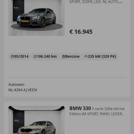
SPORT, 320PK, LED, NL AUTO,
GOED
€ 16.945
05/2014
196.240 km
Benzine
235 kW (320 PK)
Autoveen
NL-4264 AJ VEEN
BMW 330
3-serie 330e eDrive
Edition (M-SPORT, PANO, LEDER,