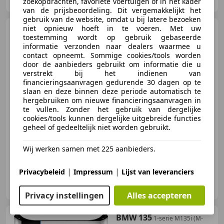
zoekopdrachten, favoriete voertuigen of in het kader
van de prijsbeoordeling. Dit vergemakkelijkt het
gebruik van de website, omdat u bij latere bezoeken
niet opnieuw hoeft in te voeren. Met uw
BMW 418
4-serie Gran Coupé
toestemming wordt op gebruik gebaseerde
418i Centennial High Executive
informatie verzonden naar dealers waarmee u
contact opneemt. Sommige cookies/tools worden
door de aanbieders gebruikt om informatie die u
verstrekt bij het indienen van
financieringsaanvragen gedurende 30 dagen op te
€ 15.895
slaan en deze binnen deze periode automatisch te
hergebruiken om nieuwe financieringsaanvragen in
te vullen. Zonder het gebruik van dergelijke
cookies/tools kunnen dergelijke uitgebreide functies
geheel of gedeeltelijk niet worden gebruikt.
04/2016
169.629 km
Benzine
100 kW (136 PK)
Wij werken samen met 225 aanbieders.
|
|
Privacybeleid
Impressum
Lijst van leveranciers
Autoveen
NL-4264 AJ VEEN
Privacy instellingen
Alles accepteren
BMW 135
1-serie M135i (M-