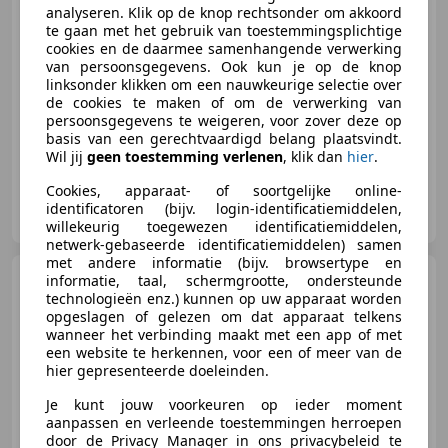
analyseren. Klik op de knop rechtsonder om akkoord
€ 11.490
te gaan met het gebruik van toestemmingsplichtige
cookies en de daarmee samenhangende verwerking
van persoonsgegevens. Ook kun je op de knop
linksonder klikken om een nauwkeurige selectie over
de cookies te maken of om de verwerking van
05/2014
187.990 km
Benzine
100 kW (136 PK)
persoonsgegevens te weigeren, voor zover deze op
basis van een gerechtvaardigd belang plaatsvindt.
Wil jij
geen toestemming verlenen
, klik dan
hier
.
Cookies, apparaat- of soortgelijke online-
Autoveen
identificatoren (bijv. login-identificatiemiddelen,
NL-4264 AJ VEEN
willekeurig toegewezen identificatiemiddelen,
netwerk-gebaseerde identificatiemiddelen) samen
met andere informatie (bijv. browsertype en
BMW X1
informatie, taal, schermgrootte, ondersteunde
SDrive18i Centennial
Executive (PANO, LED, CRUISE,
technologieën enz.) kunnen op uw apparaat worden
opgeslagen of gelezen om dat apparaat telkens
wanneer het verbinding maakt met een app of met
een website te herkennen, voor een of meer van de
hier gepresenteerde doeleinden.
€ 15.895
Je kunt jouw voorkeuren op ieder moment
aanpassen en verleende toestemmingen herroepen
door de Privacy Manager in ons privacybeleid te