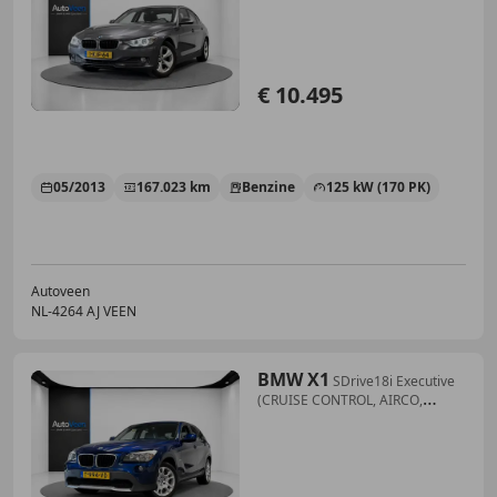
STOELVERWA
€ 10.495
05/2013
167.023 km
Benzine
125 kW (170 PK)
Autoveen
NL-4264 AJ VEEN
BMW X1
SDrive18i Executive
(CRUISE CONTROL, AIRCO,
AUTOMA