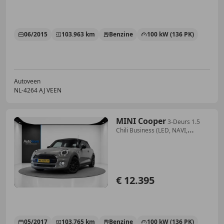
06/2015
103.963 km
Benzine
100 kW (136 PK)
Autoveen
NL-4264 AJ VEEN
MINI Cooper
3-Deurs 1.5
Chili Business (LED, NAVI,
CRUISE, CLI
€ 12.395
05/2017
103.765 km
Benzine
100 kW (136 PK)