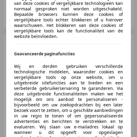
van deze cookies of vergelijkbare technologieën kan
normaal gesproken niet worden uitgeschakeld.
Bepaalde browsers kunnen deze cookies of
Autoveen
vergelijkbare tools echter blokkeren of u hierover
NL-4264 AJ VEEN
waarschuwen. Het blokkeren van deze cookies of
vergelijkbare tools kan de functionaliteit van de
website beïnvloeden.
MINI One
5-Deurs 1.2
Business (CRUISE, NAVI,
AUTOMAAT, AIRC
Geavanceerde paginafuncties
Wij en derden gebruiken verschillende
technologische middelen, waaronder cookies en
€ 9.345
vergelijkbare tools op onze website, om u
uitgebreide sitefuncties aan te bieden en een
verbeterde gebruikerservaring te garanderen. Via
deze uitgebreide functionaliteiten maken we het
mogelijk om ons aanbod te personaliseren -
06/2015
164.405 km
Benzine
75 kW (102 PK)
bijvoorbeeld om uw zoekopdrachten bij een later
bezoek voort te zetten, om u geschikte aanbiedingen
in uw regio te tonen of om gepersonaliseerde
advertenties en berichten te verstrekken en te
evalueren. Wij slaan uw e-mailadres lokaal op
Autoveen
wanneer u dit opgeeft voor opgeslagen
NL-4264 AJ VEEN