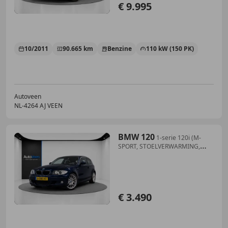
€ 9.995
10/2011
90.665 km
Benzine
110 kW (150 PK)
Autoveen
NL-4264 AJ VEEN
BMW 120
1-serie 120i (M-
SPORT, STOELVERWARMING,
HALF LEDER
€ 3.490