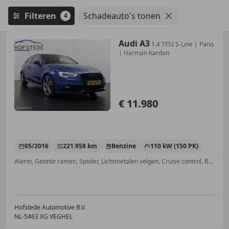
Filteren
Schadeauto's tonen
4
Audi A3
1.4 TFSI S-Line | Pano
| Harman Kardon
€ 11.980
05/2016
221.958 km
Benzine
110 kW (150 PK)
Alarm, Getinte ramen, Spoiler, Lichtmetalen velgen, Cruise control, Bandenspanningscontrole, Navigatiesysteem, Lederen stuurwiel
Hofstede Automotive B.V.
NL-5463 XG VEGHEL