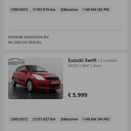
08/2013
183.010 km
Benzine
60 kW (82 PK)
Hofstede Automotive B.V.
NL-5463 XG VEGHEL
Suzuki Swift
1.2 Comfort
EASSS | NAP | Airco
€ 5.999
05/2012
157.427 km
Benzine
69 kW (94 PK)