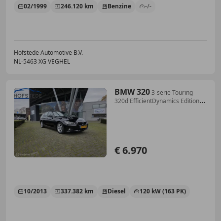
02/1999
246.120 km
Benzine
-/-
Hofstede Automotive B.V.
NL-5463 XG VEGHEL
BMW 320
3-serie Touring
320d EfficientDynamics Edition
Bus
€ 6.970
10/2013
337.382 km
Diesel
120 kW (163 PK)