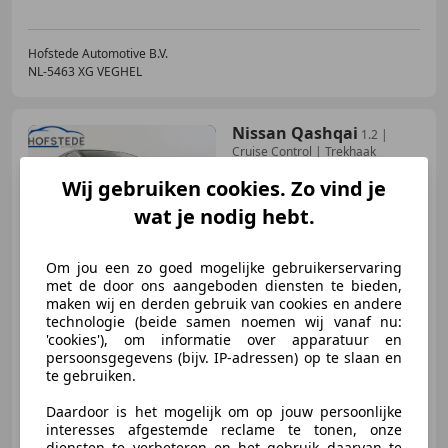
Hofstede Automotive B.V.
NL-5463 XG VEGHEL
Nissan Qashqai
1.2 |
Cruise Control | Trekhaak
Wij gebruiken cookies. Zo vind je
wat je nodig hebt.
€ 7.995
Om jou een zo goed mogelijke gebruikerservaring
met de door ons aangeboden diensten te bieden,
maken wij en derden gebruik van cookies en andere
technologie (beide samen noemen wij vanaf nu:
12/2015
161.686 km
Benzine
85 kW (116 PK)
'cookies'), om informatie over apparatuur en
persoonsgegevens (bijv. IP-adressen) op te slaan en
te gebruiken.
Daardoor is het mogelijk om op jouw persoonlijke
Hofstede Automotive B.V.
interesses afgestemde reclame te tonen, onze
NL-5463 XG VEGHEL
diensten te verbeteren en het gebruik daarvan te