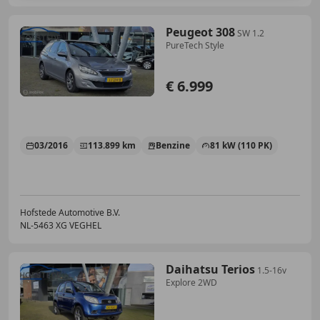
Peugeot 308
SW 1.2
PureTech Style
€ 6.999
03/2016
113.899 km
Benzine
81 kW (110 PK)
Hofstede Automotive B.V.
NL-5463 XG VEGHEL
Daihatsu Terios
1.5-16v
Explore 2WD