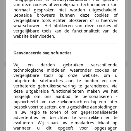
van deze cookies of vergelijkbare technologieën kan
normaal gesproken niet worden uitgeschakeld.
Bepaalde browsers kunnen deze cookies of
vergelijkbare tools echter blokkeren of u hierover
07/2015
88.304 km
Diesel
66 kW (90 PK)
waarschuwen. Het blokkeren van deze cookies of
vergelijkbare tools kan de functionaliteit van de
website beïnvloeden.
Hofstede Automotive B.V.
Geavanceerde paginafuncties
NL-5463 XG VEGHEL
Wij en derden gebruiken verschillende
technologische middelen, waaronder cookies en
Ford Focus
Wagon 1.0
vergelijkbare tools op onze website, om u
EcoBoost Hybrid | Sync 4 |
uitgebreide sitefuncties aan te bieden en een
Facelift
verbeterde gebruikerservaring te garanderen. Via
€ 13.399
deze uitgebreide functionaliteiten maken we het
mogelijk om ons aanbod te personaliseren -
bijvoorbeeld om uw zoekopdrachten bij een later
bezoek voort te zetten, om u geschikte aanbiedingen
in uw regio te tonen of om gepersonaliseerde
11/2022
118.143 km
Benzine
91 kW (124 PK)
advertenties en berichten te verstrekken en te
evalueren. Wij slaan uw e-mailadres lokaal op
wanneer u dit opgeeft voor opgeslagen