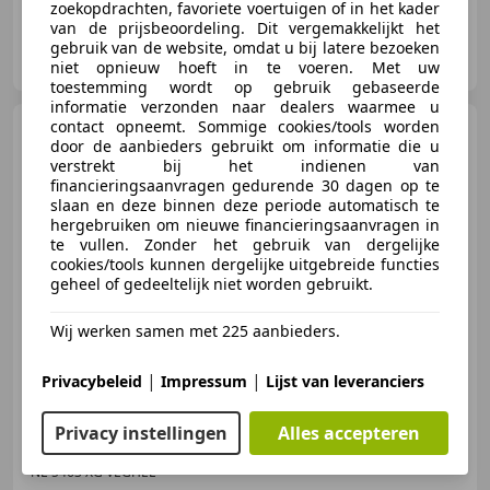
zoekopdrachten, favoriete voertuigen of in het kader
van de prijsbeoordeling. Dit vergemakkelijkt het
Hofstede Automotive B.V.
gebruik van de website, omdat u bij latere bezoeken
NL-5463 XG VEGHEL
niet opnieuw hoeft in te voeren. Met uw
toestemming wordt op gebruik gebaseerde
informatie verzonden naar dealers waarmee u
contact opneemt. Sommige cookies/tools worden
Audi S8
4.0 TFSI Quattro Pro
door de aanbieders gebruikt om informatie die u
Line | ABT getuned
verstrekt bij het indienen van
financieringsaanvragen gedurende 30 dagen op te
slaan en deze binnen deze periode automatisch te
hergebruiken om nieuwe financieringsaanvragen in
te vullen. Zonder het gebruik van dergelijke
€ 25.995
cookies/tools kunnen dergelijke uitgebreide functies
geheel of gedeeltelijk niet worden gebruikt.
Wij werken samen met 225 aanbieders.
03/2013
207.753 km
Benzine
382 kW (519 PK)
|
|
Privacybeleid
Impressum
Lijst van leveranciers
Privacy instellingen
Alles accepteren
Hofstede Automotive B.V.
NL-5463 XG VEGHEL