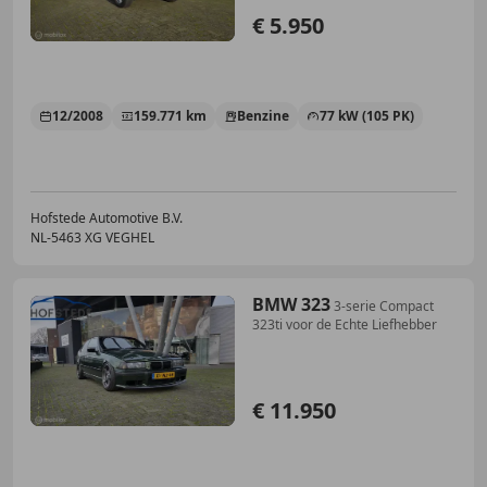
€ 5.950
12/2008
159.771 km
Benzine
77 kW (105 PK)
Hofstede Automotive B.V.
NL-5463 XG VEGHEL
BMW 323
3-serie Compact
323ti voor de Echte Liefhebber
€ 11.950