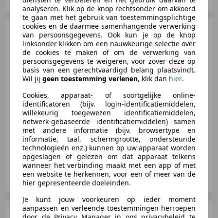
analyseren. Klik op de knop rechtsonder om akkoord
te gaan met het gebruik van toestemmingsplichtige
cookies en de daarmee samenhangende verwerking
Volkswagen Passat
van persoonsgegevens. Ook kun je op de knop
Variant
1.4 TSI Highline |
linksonder klikken om een nauwkeurige selectie over
Clima
de cookies te maken of om de verwerking van
persoonsgegevens te weigeren, voor zover deze op
basis van een gerechtvaardigd belang plaatsvindt.
Wil jij
geen toestemming verlenen
, klik dan
hier
.
€ 12.990
Cookies, apparaat- of soortgelijke online-
identificatoren (bijv. login-identificatiemiddelen,
willekeurig toegewezen identificatiemiddelen,
netwerk-gebaseerde identificatiemiddelen) samen
08/2018
150.559 km
Benzine
92 kW (125 PK)
met andere informatie (bijv. browsertype en
informatie, taal, schermgrootte, ondersteunde
technologieën enz.) kunnen op uw apparaat worden
opgeslagen of gelezen om dat apparaat telkens
wanneer het verbinding maakt met een app of met
Hofstede Automotive B.V.
een website te herkennen, voor een of meer van de
NL-5463 XG VEGHEL
hier gepresenteerde doeleinden.
Je kunt jouw voorkeuren op ieder moment
aanpassen en verleende toestemmingen herroepen
Volkswagen up!
1.0 BMT
door de Privacy Manager in ons privacybeleid te