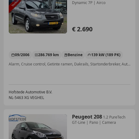
Dynamic 7P | Airco
€ 2.690
09/2006
286.769 km
Benzine
139 kW (189 PK)
Alarm, Cruise control, Getinte ramen, Dakrails, Startonderbreker, Automatische klimaatregeling, Mistlampen, Boordcomputer
Hofstede Automotive B.V.
NL-5463 XG VEGHEL
Peugeot 208
1.2 PureTech
GT-Line | Pano | Camera