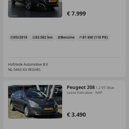
€ 7.999
05/2016
82.582 km
Benzine
81 kW (110 PK)
Hofstede Automotive B.V.
NL-5463 XG VEGHEL
Peugeot 208
1.2 VTi Blue
Lease Executive - NAP
€ 3.490