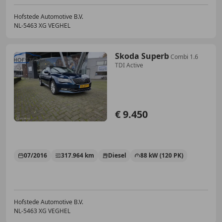
Hofstede Automotive B.V.
NL-5463 XG VEGHEL
Skoda Superb
Combi 1.6
TDI Active
€ 9.450
07/2016
317.964 km
Diesel
88 kW (120 PK)
Hofstede Automotive B.V.
NL-5463 XG VEGHEL