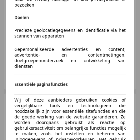
up! beats
bezoeken.
Doelen
€ 6.999
Precieze geolocatiegegevens en identificatie via het
scannen van apparaten
10/2017
130.944 km
Benzine
44 kW (60 PK)
Gepersonaliseerde advertenties en content,
advertentie- en contentmetingen,
doelgroepenonderzoek en ontwikkeling van
diensten
Hofstede Automotive B.V.
NL-5463 XG VEGHEL
Essentiële paginafuncties
Wij of deze aanbieders gebruiken cookies of
Kia Ceed / cee'd
1.6 CRDi X-
vergelijkbare tools en technologieën die
ecutive | Cruise | 88.304 KM
noodzakelijk zijn voor essentiële sitefuncties en die
de goede werking van de website garanderen. Ze
worden doorgaans gebruikt als reactie op
gebruikersactiviteit om belangrijke functies mogelijk
te maken, zoals het instellen en beheren van
€ 9.990
inloggegevens of privacyvoorkeuren. Het gebruik