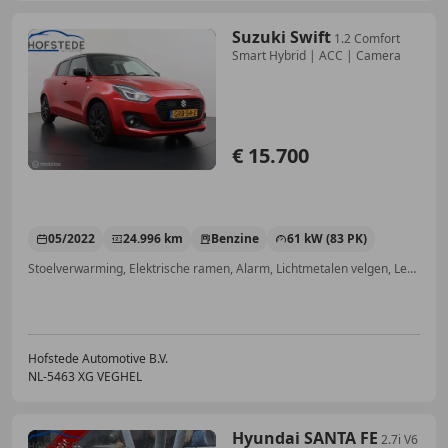
Suzuki Swift
1.2 Comfort
Smart Hybrid | ACC | Camera
€ 15.700
05/2022
24.996 km
Benzine
61 kW (83 PK)
Stoelverwarming, Elektrische ramen, Alarm, Lichtmetalen velgen, Lederen stuurwiel, Elektrisch verstelbare buitenspiegels, Navigatiesysteem, Cruise control
Hofstede Automotive B.V.
NL-5463 XG VEGHEL
Hyundai SANTA FE
2.7i V6