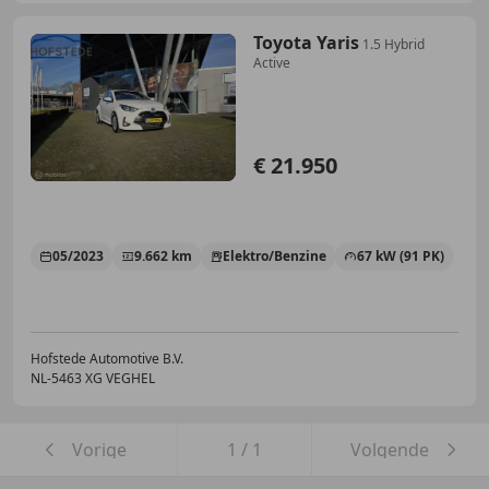
Toyota Yaris
1.5 Hybrid
Active
€ 21.950
05/2023
9.662 km
Elektro/Benzine
67 kW (91 PK)
Hofstede Automotive B.V.
NL-5463 XG VEGHEL
Vorige
1
/
1
Volgende