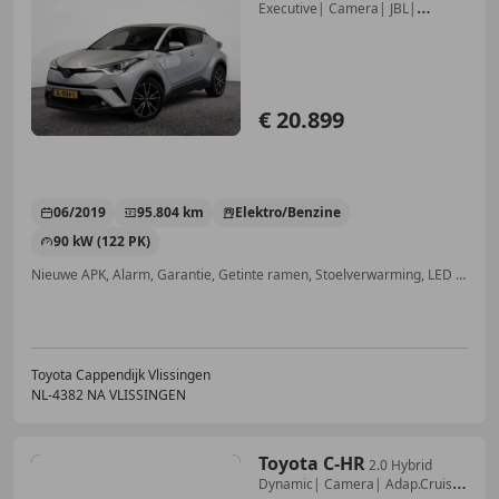
Executive| Camera| JBL|
Adap.Cruise| St
€ 20.899
06/2019
95.804 km
Elektro/Benzine
90 kW (122 PK)
Nieuwe APK, Alarm, Garantie, Getinte ramen, Stoelverwarming, LED verlichting, Lendensteun, Adaptieve Cruise Control
Toyota Cappendijk Vlissingen
NL-4382 NA VLISSINGEN
Toyota C-HR
2.0 Hybrid
Dynamic| Camera| Adap.Cruise|