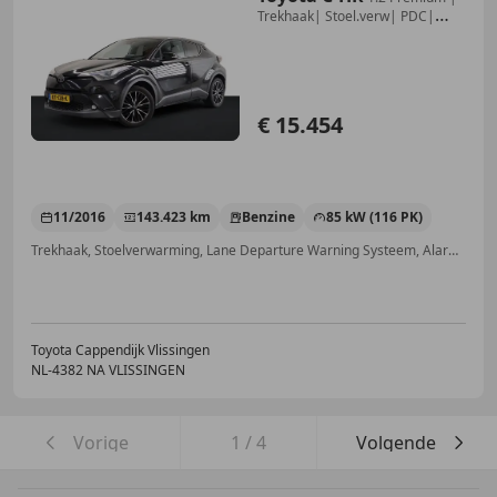
Trekhaak| Stoel.verw| PDC|
Navi| Cli
€ 15.454
11/2016
143.423 km
Benzine
85 kW (116 PK)
Trekhaak, Stoelverwarming, Lane Departure Warning Systeem, Alarm, Nieuwe APK, Parkeerhulp met camera, Adaptieve Cruise Control, Getinte ramen
Toyota Cappendijk Vlissingen
NL-4382 NA VLISSINGEN
Vorige
1
/
4
Volgende