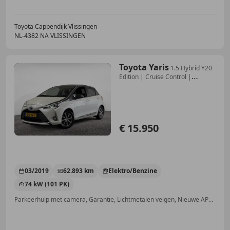
Toyota Cappendijk Vlissingen
NL-4382 NA VLISSINGEN
Toyota Yaris
1.5 Hybrid Y20
Edition | Cruise Control |
Camera |
€ 15.950
03/2019
62.893 km
Elektro/Benzine
74 kW (101 PK)
Parkeerhulp met camera, Garantie, Lichtmetalen velgen, Nieuwe APK, Alarm, Automatische klimaatregeling, Getinte ramen, LED verlichting