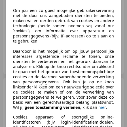
Om jou een zo goed mogelijke gebruikerservaring
met de door ons aangeboden diensten te bieden,
maken wij en derden gebruik van cookies en andere
03/2025
35.810 km
Elektro/Benzine
technologie (beide samen noemen wij vanaf nu:
103 kW (140 PK)
'cookies'), om informatie over apparatuur en
persoonsgegevens (bijv. IP-adressen) op te slaan en
Stoelverwarming, Inductieladen voor smartphones, Getinte ramen, Alarm, Garantie, Adaptieve Cruise Control, Mistlampen, Startonderbreker
te gebruiken.
Daardoor is het mogelijk om op jouw persoonlijke
interesses afgestemde reclame te tonen, onze
diensten te verbeteren en het gebruik daarvan te
Toyota Cappendijk Vlissingen
analyseren. Klik op de knop rechtsonder om akkoord
NL-4382 NA VLISSINGEN
te gaan met het gebruik van toestemmingsplichtige
cookies en de daarmee samenhangende verwerking
van persoonsgegevens. Ook kun je op de knop
Toyota Yaris Cross
1.5
linksonder klikken om een nauwkeurige selectie over
Hybrid First Ed| Stoel+stuur
de cookies te maken of om de verwerking van
verw| Adap.Cruise
persoonsgegevens te weigeren, voor zover deze op
basis van een gerechtvaardigd belang plaatsvindt.
Wil jij
geen toestemming verlenen
, klik dan
hier
.
€ 24.750
Cookies, apparaat- of soortgelijke online-
identificatoren (bijv. login-identificatiemiddelen,