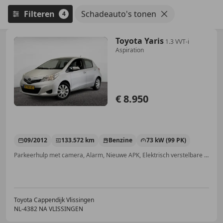
Filteren
Schadeauto's tonen
4
Toyota Yaris
1.3 VVT-i
Aspiration
€ 8.950
09/2012
133.572 km
Benzine
73 kW (99 PK)
Parkeerhulp met camera, Alarm, Nieuwe APK, Elektrisch verstelbare buitenspiegels, Bluetooth, Airconditioning, Cruise control, Zij-airbags
Toyota Cappendijk Vlissingen
NL-4382 NA VLISSINGEN