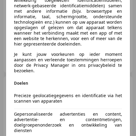
willekeurig toegewezen identificatiemiddelen,
netwerk-gebaseerde identificatiemiddelen) samen
met andere informatie (bijv. browsertype en
12/2021
62.706 km
Elektro/Benzine
informatie, taal, schermgrootte, ondersteunde
technologieën enz.) kunnen op uw apparaat worden
68 kW (92 PK)
opgeslagen of gelezen om dat apparaat telkens
Parkeerhulp met camera, Stoelverwarming, Alarm, Getinte ramen, Trekhaak, Keyless Entry, Lichtmetalen velgen, LED verlichting
wanneer het verbinding maakt met een app of met
een website te herkennen, voor een of meer van de
hier gepresenteerde doeleinden.
Je kunt jouw voorkeuren op ieder moment
Toyota Cappendijk Vlissingen
aanpassen en verleende toestemmingen herroepen
NL-4382 NA VLISSINGEN
door de Privacy Manager in ons privacybeleid te
bezoeken.
Toyota Corolla
Doelen
Touring
Sports 140 Hybrid Active AKTIE
MODEL !!!
Precieze geolocatiegegevens en identificatie via het
scannen van apparaten
Gepersonaliseerde advertenties en content,
€ 34.300
1
advertentie- en contentmetingen,
doelgroepenonderzoek en ontwikkeling van
diensten