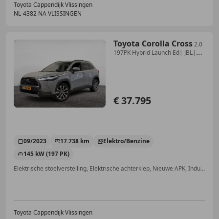
Toyota Cappendijk Vlissingen
NL-4382 NA VLISSINGEN
Toyota Corolla Cross
2.0
197PK Hybrid Launch Ed| JBL|
360Camera| Leder|
€ 37.795
09/2023
17.738 km
Elektro/Benzine
145 kW (197 PK)
Elektrische stoelverstelling, Elektrische achterklep, Nieuwe APK, Inductieladen voor smartphones, Stuurwielverwarming, 360° camera, Alarm, Getinte ramen
Toyota Cappendijk Vlissingen