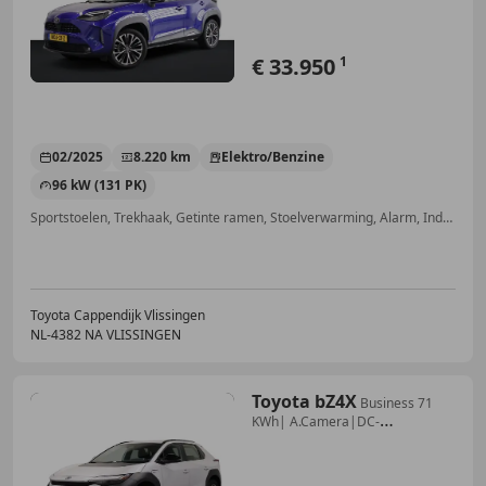
€ 33.950
1
02/2025
8.220 km
Elektro/Benzine
96 kW (131 PK)
Sportstoelen, Trekhaak, Getinte ramen, Stoelverwarming, Alarm, Inductieladen voor smartphones, Navigatiesysteem, Lendensteun
Toyota Cappendijk Vlissingen
NL-4382 NA VLISSINGEN
Toyota bZ4X
Business 71
KWh| A.Camera|DC-
150kWh|Keyless|Adap.C