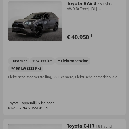
Toyota RAV 4
2.5 Hybrid
AWD Bi-Tone| JBL|
Achtr.Camera| Adapt.C
€ 40.950
1
03/2022
34.155 km
Elektro/Benzine
163 kW (222 PK)
Elektrische stoelverstelling, 360° camera, Elektrische achterklep, Alarm, Stoelverwarming, Getinte ramen, Inductieladen voor smartphones, Elektrische ramen
Toyota Cappendijk Vlissingen
NL-4382 NA VLISSINGEN
Toyota C-HR
1.8 Hybrid