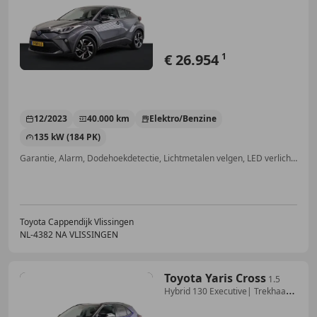
Keyless
€ 26.954
1
12/2023
40.000 km
Elektro/Benzine
135 kW (184 PK)
Garantie, Alarm, Dodehoekdetectie, Lichtmetalen velgen, LED verlichting, Airbag bestuurder, Zij-airbags, Keyless Entry
Toyota Cappendijk Vlissingen
NL-4382 NA VLISSINGEN
Toyota Yaris Cross
1.5
Hybrid 130 Executive| Trekhaak|
Camera| Adap.C