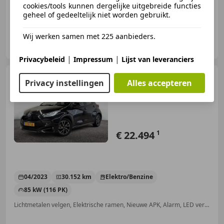
cookies/tools kunnen dergelijke uitgebreide functies
geheel of gedeeltelijk niet worden gebruikt.
Wij werken samen met 225 aanbieders.
Toyota Cappendijk Vlissingen
NL-4382 NA VLISSINGEN
|
|
Privacybeleid
Impressum
Lijst van leveranciers
Toyota Yaris
1.5 Hybrid
Privacy instellingen
Alles accepteren
Dynamic| Camera| Adap.Cruise|
Keyless|
€ 22.494
1
04/2023
30.152 km
Elektro/Benzine
85 kW (116 PK)
Lichtmetalen velgen, Elektrische ramen, Nieuwe APK, Alarm, LED verlichting, Mistlampen, Keyless Entry, Regensensor