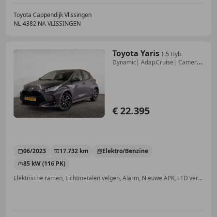
Toyota Cappendijk Vlissingen
NL-4382 NA VLISSINGEN
Toyota Yaris
1.5 Hyb.
Dynamic| Adap.Cruise| Camera|
Climate| Ke
€ 22.395
06/2023
17.732 km
Elektro/Benzine
85 kW (116 PK)
Elektrische ramen, Lichtmetalen velgen, Alarm, Nieuwe APK, LED verlichting, Mistlampen, Keyless Entry, Grootlichtassistent