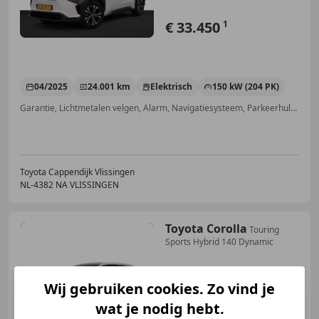
€ 33.450
1
04/2025
24.001 km
Elektrisch
150 kW (204 PK)
Garantie, Lichtmetalen velgen, Alarm, Navigatiesysteem, Parkeerhulp met camera, LED verlichting, Bluetooth, Elektrisch verstelbare buitenspiegels
Toyota Cappendijk Vlissingen
NL-4382 NA VLISSINGEN
Toyota Corolla
Touring
Sports Hybrid 140 Dynamic
Wij gebruiken cookies. Zo vind je
wat je nodig hebt.
€ 29.850
1