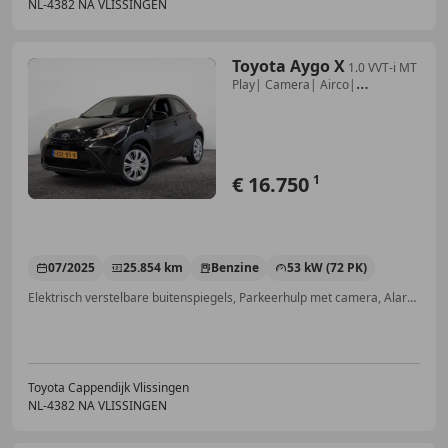
NL-4382 NA VLISSINGEN
Toyota Aygo X
1.0 VVT-i MT
Play| Camera| Airco|
Adap.Cruise
€ 16.750
1
07/2025
25.854 km
Benzine
53 kW (72 PK)
Elektrisch verstelbare buitenspiegels, Parkeerhulp met camera, Alarm, Lederen stuurwiel, Android Auto, Nieuwe APK, Airconditioning, Apple CarPlay
Toyota Cappendijk Vlissingen
NL-4382 NA VLISSINGEN