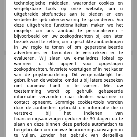
163 kW (222 PK)
technologische middelen, waaronder cookies en
vergelijkbare tools op onze website, om u
4x4, Garantie, Nieuwe APK, Parkeerhulp met camera, Adaptieve Cruise Control, Alarm, Lichtmetalen velgen, Trekhaak
uitgebreide sitefuncties aan te bieden en een
verbeterde gebruikerservaring te garanderen. Via
deze uitgebreide functionaliteiten maken we het
mogelijk om ons aanbod te personaliseren -
bijvoorbeeld om uw zoekopdrachten bij een later
Toyota Cappendijk Vlissingen
bezoek voort te zetten, om u geschikte aanbiedingen
NL-4382 NA VLISSINGEN
in uw regio te tonen of om gepersonaliseerde
advertenties en berichten te verstrekken en te
evalueren. Wij slaan uw e-mailadres lokaal op
Toyota Aygo X
1.0 VVT-i S-
wanneer u dit opgeeft voor opgeslagen
CVT Play
zoekopdrachten, favoriete voertuigen of in het kader
van de prijsbeoordeling. Dit vergemakkelijkt het
gebruik van de website, omdat u bij latere bezoeken
niet opnieuw hoeft in te voeren. Met uw
toestemming wordt op gebruik gebaseerde
informatie verzonden naar dealers waarmee u
€ 13.950
contact opneemt. Sommige cookies/tools worden
door de aanbieders gebruikt om informatie die u
verstrekt bij het indienen van
financieringsaanvragen gedurende 30 dagen op te
06/2022
35.204 km
Benzine
53 kW (72 PK)
slaan en deze binnen deze periode automatisch te
hergebruiken om nieuwe financieringsaanvragen in
Alarm, Parkeerhulp met camera, Airconditioning, Android Auto, Lederen stuurwiel, Elektrisch verstelbare buitenspiegels, Dagrijverlichting, Verkeersbordherkenning
te vullen. Zonder het gebruik van dergelijke