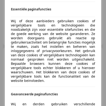
08/2026
29 km
Elektro/Benzine
103 kW (140 PK)
Essentiële paginafuncties
Met onderhoudshistorie, Adaptieve Cruise Control, Airconditioning, Garantie, Navigatiesysteem, Startonderbreker, ABS, Lichtmetalen velgen
Wij of deze aanbieders gebruiken cookies of
vergelijkbare tools en technologieën die
noodzakelijk zijn voor essentiële sitefuncties en die
de goede werking van de website garanderen. Ze
Toyota Cappendijk Vlissingen
worden doorgaans gebruikt als reactie op
NL-4382 NA VLISSINGEN
gebruikersactiviteit om belangrijke functies mogelijk
te maken, zoals het instellen en beheren van
inloggegevens of privacyvoorkeuren. Het gebruik
Toyota RAV 4
2.5 Hybrid
van deze cookies of vergelijkbare technologieën kan
AWD Active | Trekhaak
normaal gesproken niet worden uitgeschakeld.
Bepaalde browsers kunnen deze cookies of
vergelijkbare tools echter blokkeren of u hierover
waarschuwen. Het blokkeren van deze cookies of
vergelijkbare tools kan de functionaliteit van de
€ 28.795
website beïnvloeden.
Geavanceerde paginafuncties
12/2019
123.763 km
Elektro/Benzine
Wij en derden gebruiken verschillende