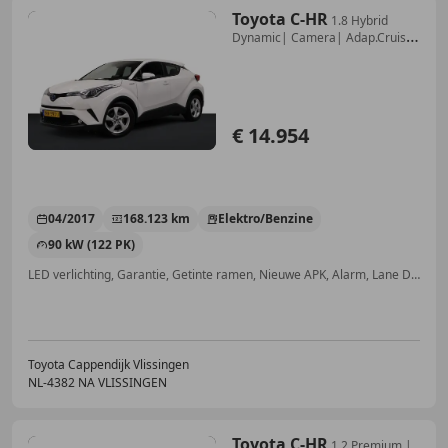
Toyota C-HR
1.8 Hybrid
Dynamic| Camera| Adap.Cruise|
Climate
€ 14.954
04/2017
168.123 km
Elektro/Benzine
90 kW (122 PK)
LED verlichting, Garantie, Getinte ramen, Nieuwe APK, Alarm, Lane Departure Warning Systeem, Stoelverwarming, Parkeerhulp met camera
Toyota Cappendijk Vlissingen
NL-4382 NA VLISSINGEN
Toyota C-HR
1.2 Premium |