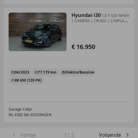
Hyundai i30
1.0 T-GDi MHEV
| CAMERA | CRUISE | CARPLAY |
PDC |
€ 16.950
06/2023
77.179 km
Elektro/Benzine
88 kW (120 PK)
Garage Colijn
NL-4382 NA VLISSINGEN
Vorige
1
/
2
Volgende