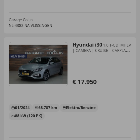
Garage Colijn
NL-4382 NA VLISSINGEN
Hyundai i30
1.0 T-GDi MHEV
| CAMERA | CRUISE | CARPLAY |
PDC |
€ 17.950
01/2024
68.787 km
Elektro/Benzine
88 kW (120 PK)