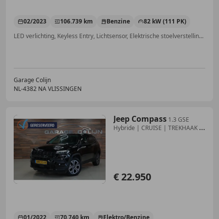
02/2023
106.739 km
Benzine
82 kW (111 PK)
LED verlichting, Keyless Entry, Lichtsensor, Elektrische stoelverstelling, Geheel digitaal combi-instrument, Lederen stuurwiel
Garage Colijn
NL-4382 NA VLISSINGEN
Jeep Compass
1.3 GSE
Hybride | CRUISE | TREKHAAK |
CARPLAY | PD
€ 22.950
01/2022
70.740 km
Elektro/Benzine