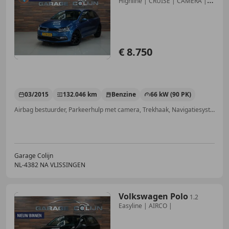
Highline | CRUISE | CAMERA |
BLUETOOTH |
€ 8.750
03/2015
132.046 km
Benzine
66 kW (90 PK)
Airbag bestuurder, Parkeerhulp met camera, Trekhaak, Navigatiesysteem, Parkeerhulp voor, Cruise control, Elektrische ramen, Parkeerhulp achter
Garage Colijn
NL-4382 NA VLISSINGEN
Volkswagen Polo
1.2
Easyline | AIRCO |