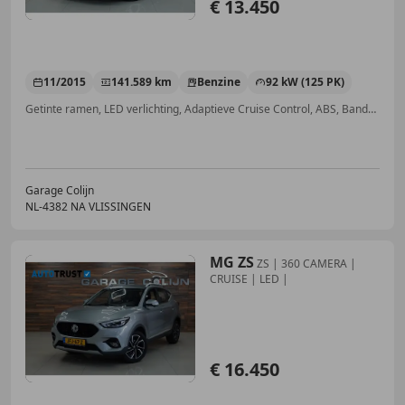
€ 13.450
11/2015
141.589 km
Benzine
92 kW (125 PK)
Getinte ramen, LED verlichting, Adaptieve Cruise Control, ABS, Bandenspanningscontrole, Dodehoekdetectie, Cruise control, Xenon verlichting
Garage Colijn
NL-4382 NA VLISSINGEN
MG ZS
ZS | 360 CAMERA |
CRUISE | LED |
€ 16.450