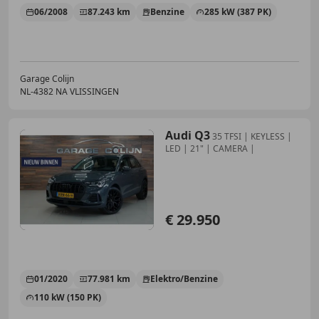
06/2008
87.243 km
Benzine
285 kW (387 PK)
Garage Colijn
NL-4382 NA VLISSINGEN
Audi Q3
35 TFSI | KEYLESS |
LED | 21" | CAMERA |
€ 29.950
01/2020
77.981 km
Elektro/Benzine
110 kW (150 PK)