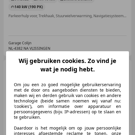
140 kW (190 PK)
Parkeerhulp voor, Trekhaak, Stuurwielverwarming, Navigatiesysteem, Dagrijverlichting, LED verlichting, Getinte ramen, Keyless Entry
Garage Colijn
NL-4382 NA VLISSINGEN
Wij gebruiken cookies. Zo vind je
Audi Q3
40 TFSI | QUATTRO |
wat je nodig hebt.
ACC | CAMERA | LED |
Om jou een zo goed mogelijke gebruikerservaring
met de door ons aangeboden diensten te bieden,
maken wij en derden gebruik van cookies en andere
technologie (beide samen noemen wij vanaf nu:
€ 29.950
'cookies'), om informatie over apparatuur en
persoonsgegevens (bijv. IP-adressen) op te slaan en
te gebruiken.
06/2019
96.695 km
Benzine
140 kW (190 PK)
Daardoor is het mogelijk om op jouw persoonlijke
interesses afgestemde reclame te tonen, onze