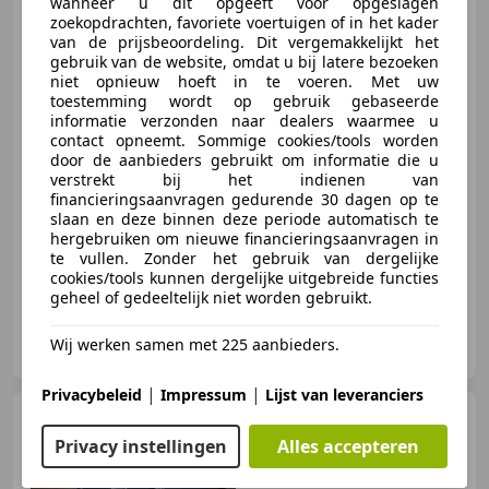
wanneer u dit opgeeft voor opgeslagen
Peugeot 108
1.0 e-VTi Active
zoekopdrachten, favoriete voertuigen of in het kader
| NL AUTO | BLUETOOTH |
van de prijsbeoordeling. Dit vergemakkelijkt het
AIRCO |
gebruik van de website, omdat u bij latere bezoeken
niet opnieuw hoeft in te voeren. Met uw
toestemming wordt op gebruik gebaseerde
informatie verzonden naar dealers waarmee u
€ 5.750
contact opneemt. Sommige cookies/tools worden
door de aanbieders gebruikt om informatie die u
verstrekt bij het indienen van
financieringsaanvragen gedurende 30 dagen op te
slaan en deze binnen deze periode automatisch te
03/2017
138.400 km
Benzine
51 kW (69 PK)
hergebruiken om nieuwe financieringsaanvragen in
te vullen. Zonder het gebruik van dergelijke
cookies/tools kunnen dergelijke uitgebreide functies
geheel of gedeeltelijk niet worden gebruikt.
Garage Colijn
Wij werken samen met 225 aanbieders.
NL-4382 NA VLISSINGEN
|
|
Privacybeleid
Impressum
Lijst van leveranciers
Audi Q2
1.0 TFSI Sport | PDC
| 19" | LEDER | STOELVERW. |
Privacy instellingen
Alles accepteren