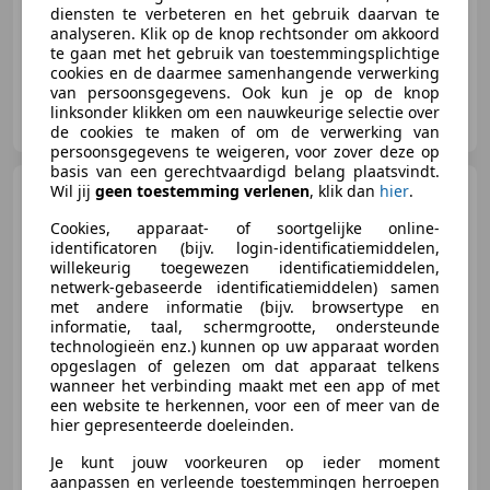
Parkeerhulp met camera, Getinte ramen, Adaptieve Cruise Control, Geheel digitaal combi-instrument, Dodehoekdetectie, Navigatiesysteem, Spraakbediening, LED dagrijverlichting
diensten te verbeteren en het gebruik daarvan te
analyseren. Klik op de knop rechtsonder om akkoord
te gaan met het gebruik van toestemmingsplichtige
cookies en de daarmee samenhangende verwerking
van persoonsgegevens. Ook kun je op de knop
Garage Colijn
linksonder klikken om een nauwkeurige selectie over
NL-4382 NA VLISSINGEN
de cookies te maken of om de verwerking van
persoonsgegevens te weigeren, voor zover deze op
basis van een gerechtvaardigd belang plaatsvindt.
Audi Q7
Wil jij
geen toestemming verlenen
, klik dan
hier
.
60 TFSI | PANO |
RSQ7 INTERIEUR | MATRIX |
Cookies, apparaat- of soortgelijke online-
identificatoren (bijv. login-identificatiemiddelen,
willekeurig toegewezen identificatiemiddelen,
netwerk-gebaseerde identificatiemiddelen) samen
met andere informatie (bijv. browsertype en
€ 47.750
informatie, taal, schermgrootte, ondersteunde
technologieën enz.) kunnen op uw apparaat worden
opgeslagen of gelezen om dat apparaat telkens
wanneer het verbinding maakt met een app of met
een website te herkennen, voor een of meer van de
02/2021
170.016 km
Elektro/Benzine
hier gepresenteerde doeleinden.
251 kW (341 PK)
Je kunt jouw voorkeuren op ieder moment
Getinte ramen, Verwarming zetels achter, Airconditioning, Traction control, Stuurwielverwarming, Verblindingsvrij grootlicht, Grootlichtassistent, Achter airbag
aanpassen en verleende toestemmingen herroepen