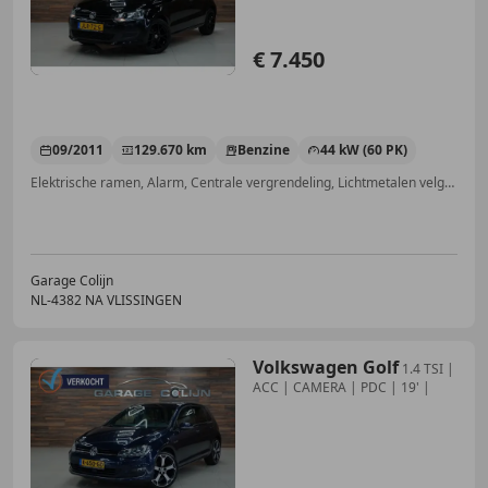
€ 7.450
09/2011
129.670 km
Benzine
44 kW (60 PK)
Elektrische ramen, Alarm, Centrale vergrendeling, Lichtmetalen velgen, Airbag passagier, Centrale deurvergrendeling met afstandsbediening, Radio, Airbag bestuurder
Garage Colijn
NL-4382 NA VLISSINGEN
Volkswagen Golf
1.4 TSI |
ACC | CAMERA | PDC | 19' |