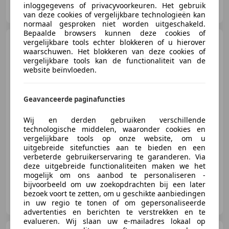
Garage Colijn
inloggegevens of privacyvoorkeuren. Het gebruik
NL-4382 NA VLISSINGEN
van deze cookies of vergelijkbare technologieën kan
normaal gesproken niet worden uitgeschakeld.
Bepaalde browsers kunnen deze cookies of
Volkswagen Golf
vergelijkbare tools echter blokkeren of u hierover
1.2 TSI
Highline | ACC | PDC |
waarschuwen. Het blokkeren van deze cookies of
STOELVERW. |
vergelijkbare tools kan de functionaliteit van de
website beïnvloeden.
Geavanceerde paginafuncties
€ 8.950
Wij en derden gebruiken verschillende
technologische middelen, waaronder cookies en
vergelijkbare tools op onze website, om u
01/2013
171.112 km
Benzine
77 kW (105 PK)
uitgebreide sitefuncties aan te bieden en een
verbeterde gebruikerservaring te garanderen. Via
deze uitgebreide functionaliteiten maken we het
mogelijk om ons aanbod te personaliseren -
bijvoorbeeld om uw zoekopdrachten bij een later
Garage Colijn
bezoek voort te zetten, om u geschikte aanbiedingen
NL-4382 NA VLISSINGEN
in uw regio te tonen of om gepersonaliseerde
advertenties en berichten te verstrekken en te
evalueren. Wij slaan uw e-mailadres lokaal op