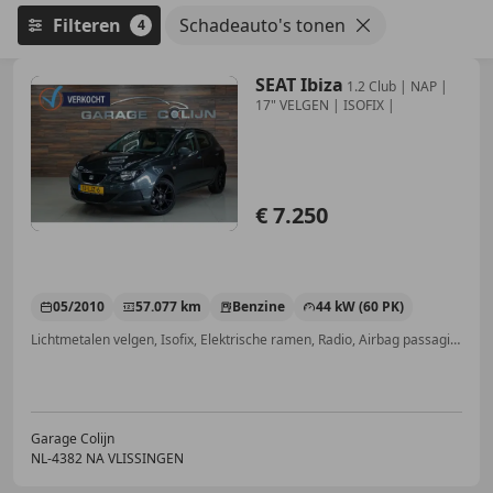
Filteren
Schadeauto's tonen
4
SEAT Ibiza
1.2 Club | NAP |
17" VELGEN | ISOFIX |
€ 7.250
05/2010
57.077 km
Benzine
44 kW (60 PK)
Lichtmetalen velgen, Isofix, Elektrische ramen, Radio, Airbag passagier, Alarm, Centrale vergrendeling
Garage Colijn
NL-4382 NA VLISSINGEN