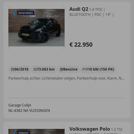
Audi Q2
1.4 TFSI |
BLUETOOTH | PDC | 19" |
€ 22.950
06/2018
73.063 km
Benzine
110 kW (150 PK)
Parkeerhulp achter, Lichtmetalen velgen, Parkeerhulp voor, Alarm, Navigatiesysteem, Lederen stuurwiel, Multifunctioneel stuurwiel, Isofix
Garage Colijn
NL-4382 NA VLISSINGEN
Volkswagen Polo
1.2 TSI