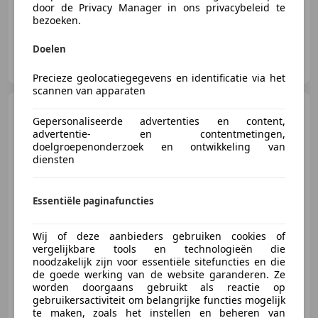
door de Privacy Manager in ons privacybeleid te
bezoeken.
Doelen
Garage Colijn
NL-4382 NA VLISSINGEN
Precieze geolocatiegegevens en identificatie via het
scannen van apparaten
Audi Q3
1.4 TFSI | CRUISE |
Gepersonaliseerde advertenties en content,
KEYLESS | LED |
advertentie- en contentmetingen,
doelgroepenonderzoek en ontwikkeling van
diensten
€ 18.450
Essentiële paginafuncties
Wij of deze aanbieders gebruiken cookies of
vergelijkbare tools en technologieën die
08/2018
93.777 km
Benzine
92 kW (125 PK)
noodzakelijk zijn voor essentiële sitefuncties en die
de goede werking van de website garanderen. Ze
worden doorgaans gebruikt als reactie op
gebruikersactiviteit om belangrijke functies mogelijk
te maken, zoals het instellen en beheren van