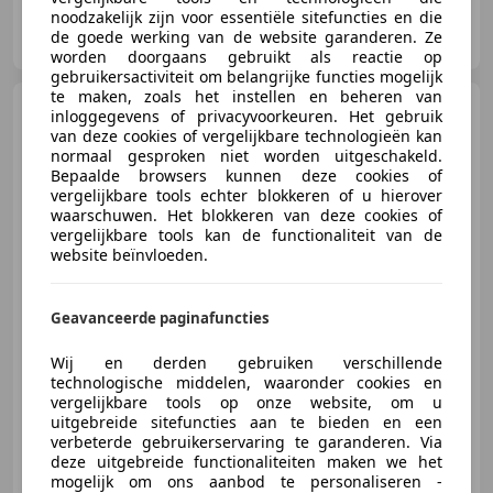
noodzakelijk zijn voor essentiële sitefuncties en die
Autobedrijf Weldam
de goede werking van de website garanderen. Ze
NL-7641 LH WIERDEN
worden doorgaans gebruikt als reactie op
gebruikersactiviteit om belangrijke functies mogelijk
te maken, zoals het instellen en beheren van
Mercedes-Benz E 200
inloggegevens of privacyvoorkeuren. Het gebruik
Estate E Business
van deze cookies of vergelijkbare technologieën kan
Solution|Automaat|Dealeronderhou
normaal gesproken niet worden uitgeschakeld.
Bepaalde browsers kunnen deze cookies of
vergelijkbare tools echter blokkeren of u hierover
waarschuwen. Het blokkeren van deze cookies of
vergelijkbare tools kan de functionaliteit van de
€ 27.990
website beïnvloeden.
Geavanceerde paginafuncties
11/2019
63.487 km
Benzine
145 kW (197 PK)
Wij en derden gebruiken verschillende
Garantie, Getinte ramen, Geheel digitaal combi-instrument, Vermoeidheidsdetectie, Airbag bestuurder, Parkeerhulp met camera, Elektrische achterklep, Bandenspanningscontrole
technologische middelen, waaronder cookies en
vergelijkbare tools op onze website, om u
uitgebreide sitefuncties aan te bieden en een
verbeterde gebruikerservaring te garanderen. Via
deze uitgebreide functionaliteiten maken we het
Autobedrijf Weldam
mogelijk om ons aanbod te personaliseren -
NL-7641 LH WIERDEN