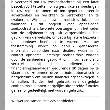
bijvoorbeeld om uw zoekopdrachten bij een later
bezoek voort te zetten, om u geschikte aanbiedingen
in uw regio te tonen of om gepersonaliseerde
Nissan Qashqai
2.0
advertenties en berichten te verstrekken en te
Tekna|Trekhaak|Pano|Bose|Leder|C
evalueren. Wij slaan uw e-mailadres lokaal op
wanneer u dit opgeeft voor opgeslagen
zoekopdrachten, favoriete voertuigen of in het kader
van de prijsbeoordeling. Dit vergemakkelijkt het
gebruik van de website, omdat u bij latere bezoeken
€ 9.990
niet opnieuw hoeft in te voeren. Met uw
toestemming wordt op gebruik gebaseerde
informatie verzonden naar dealers waarmee u
contact opneemt. Sommige cookies/tools worden
door de aanbieders gebruikt om informatie die u
03/2011
153.599 km
Benzine
104 kW (141 PK)
verstrekt bij het indienen van
financieringsaanvragen gedurende 30 dagen op te
Airbag bestuurder, Met onderhoudshistorie, Trekhaak, Navigatiesysteem, Parkeerhulp met camera, Nieuwe APK, Panorama dak, Getinte ramen
slaan en deze binnen deze periode automatisch te
hergebruiken om nieuwe financieringsaanvragen in
te vullen. Zonder het gebruik van dergelijke
cookies/tools kunnen dergelijke uitgebreide functies
geheel of gedeeltelijk niet worden gebruikt.
Autobedrijf Weldam
NL-7641 LH WIERDEN
Wij werken samen met 225 aanbieders.