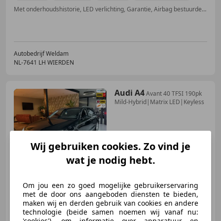
Met onderhoudshistorie, LED verlichting, Garantie, Airbag bestuurder, Parkeerhulp met camera, Parkeerhulp achter, Elektrische stoelverstelling, Navigatiesysteem
Autobedrijf Weldam
NL-7641 LH WIERDEN
Audi A4
Avant 40 TFSI 190pk
Mild-Hybrid|Matrix LED|Keyless
Wij gebruiken cookies. Zo vind je
€ 25.990
wat je nodig hebt.
Om jou een zo goed mogelijke gebruikerservaring
08/2020
54.989 km
Elektro/Benzine
met de door ons aangeboden diensten te bieden,
maken wij en derden gebruik van cookies en andere
140 kW (190 PK)
technologie (beide samen noemen wij vanaf nu:
Sportstoelen, Getinte ramen, Elektrische achterklep, Garantie, LED verlichting, Spoiler, Keyless Entry, Geheel digitaal combi-instrument
'cookies'), om informatie over apparatuur en