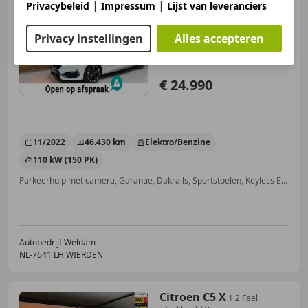
CUPRA Leon
|
|
1.4 e-Hybrid
Privacybeleid
Impressum
Lijst van leveranciers
Sport SOH
99.5%|Garantie|CarPlay|ACC|
Privacy instellingen
Alles accepteren
€ 24.990
11/2022
46.430 km
Elektro/Benzine
110 kW (150 PK)
Parkeerhulp met camera, Garantie, Dakrails, Sportstoelen, Keyless Entry, Stuurwielverwarming, Startonderbreker, Navigatiesysteem
Autobedrijf Weldam
NL-7641 LH WIERDEN
Citroen C5 X
1.2 Feel