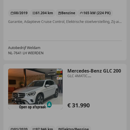
08/2019
61.204 km
Benzine
165 kW (224 PK)
Garantie, Adaptieve Cruise Control, Elektrische stoelverstelling, Zij-airbags, Dodehoekdetectie, Massagestoelen, Stoelverwarming, Elektrische achterklep
Autobedrijf Weldam
NL-7641 LH WIERDEN
Mercedes-Benz GLC 200
GLC 4MATIC
Premium|Facelift|Mild-
hybrid|Leder|Elek
€ 31.990
01/2020
97.946 km
Elektro/Benzine