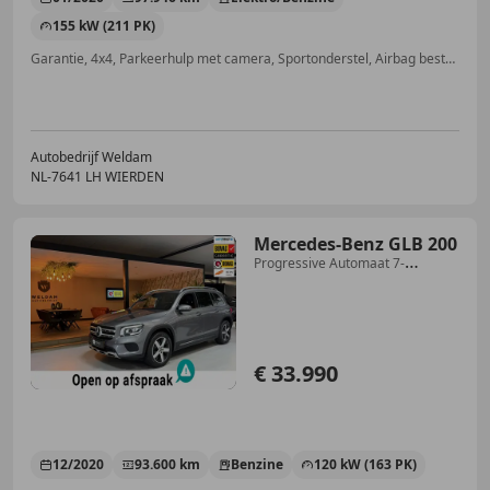
155 kW (211 PK)
Garantie, 4x4, Parkeerhulp met camera, Sportonderstel, Airbag bestuurder, Sportstoelen, Inductieladen voor smartphones, Stoelverwarming
Autobedrijf Weldam
NL-7641 LH WIERDEN
Mercedes-Benz GLB 200
Progressive Automaat 7-
Persoons |December 2020 |Lu
€ 33.990
12/2020
93.600 km
Benzine
120 kW (163 PK)