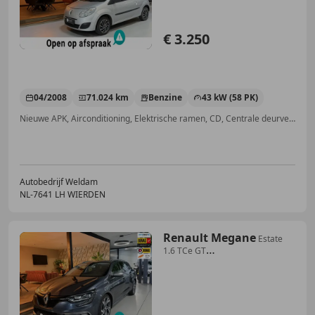
€ 3.250
04/2008
71.024 km
Benzine
43 kW (58 PK)
Nieuwe APK, Airconditioning, Elektrische ramen, CD, Centrale deurvergrendeling met afstandsbediening, Met onderhoudshistorie, Radio, Airbag passagier
Autobedrijf Weldam
NL-7641 LH WIERDEN
Renault Megane
Estate
1.6 TCe GT
205pk|Automaat|Sport
Kuipstoelen