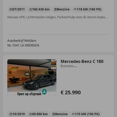
07/2011
160.436 km
Benzine
118 kW (160 PK)
Nieuwe APK, Lichtmetalen velgen, Parkeerhulp voor, Bi-Xenon koplampen, Met onderhoudshistorie, Bluetooth, Radio, Stoelverwarming
Autobedrijf Weldam
NL-7641 LH WIERDEN
Mercedes-Benz C 180
Business
Solution|AMG|Camera|Lane
Ass|Leder|69.000
€ 25.990
10/2019
69.900 km
Benzine
115 kW (156 PK)