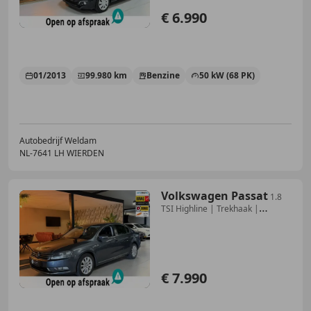
€ 6.990
01/2013
99.980 km
Benzine
50 kW (68 PK)
Autobedrijf Weldam
NL-7641 LH WIERDEN
Volkswagen Passat
1.8
TSI Highline | Trekhaak |
Stoelverwarming | Cr
€ 7.990