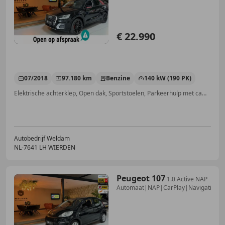
€ 22.990
07/2018
97.180 km
Benzine
140 kW (190 PK)
Elektrische achterklep, Open dak, Sportstoelen, Parkeerhulp met camera, Geheel digitaal combi-instrument, Getinte ramen, Inductieladen voor smartphones, Panorama dak
Autobedrijf Weldam
NL-7641 LH WIERDEN
Peugeot 107
1.0 Active NAP
Automaat|NAP|CarPlay|Navigatie|L