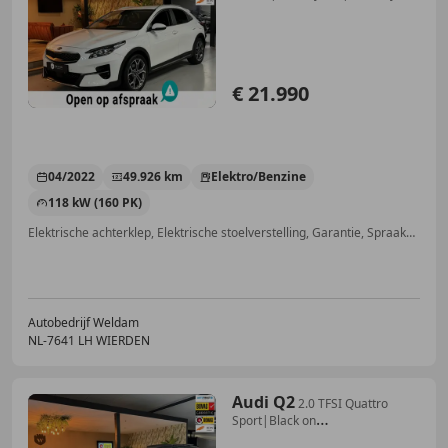
Lede
€ 21.990
04/2022
49.926 km
Elektro/Benzine
118 kW (160 PK)
Elektrische achterklep, Elektrische stoelverstelling, Garantie, Spraakbediening, Stoelventilatie, Adaptieve Cruise Control, Schakelflippers, Stoelverwarming
Autobedrijf Weldam
NL-7641 LH WIERDEN
Audi Q2
2.0 TFSI Quattro
Sport|Black on
Black|Carplay|Groo