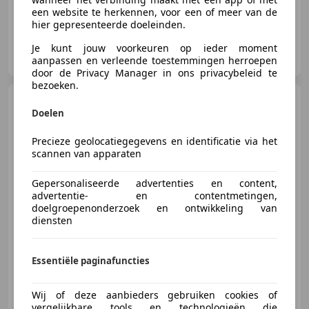
een website te herkennen, voor een of meer van de
hier gepresenteerde doeleinden.
Autobedrijf Weldam
Je kunt jouw voorkeuren op ieder moment
NL-7641 LH WIERDEN
aanpassen en verleende toestemmingen herroepen
door de Privacy Manager in ons privacybeleid te
bezoeken.
Volkswagen Golf
Variant
Doelen
1.0 TSI Comfortline
NAP Trekhaak Cruise Navi Clima
Precieze geolocatiegegevens en identificatie via het
scannen van apparaten
€ 6.990
Gepersonaliseerde advertenties en content,
advertentie- en contentmetingen,
doelgroepenonderzoek en ontwikkeling van
diensten
01/2017
231.334 km
Benzine
85 kW (116 PK)
Essentiële paginafuncties
Nieuwe APK, Trekhaak, Lichtmetalen velgen, Parkeerhulp achter, Spoiler, Parkeerhulp voor, Regensensor, Alarm
Wij of deze aanbieders gebruiken cookies of
vergelijkbare tools en technologieën die