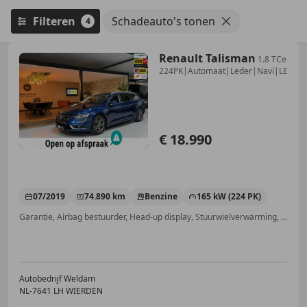
Filteren
Schadeauto's tonen
4
Renault Talisman
1.8 TCe
224PK|Automaat|Leder|Navi|LED|Cr
€ 18.990
07/2019
74.890 km
Benzine
165 kW (224 PK)
Garantie, Airbag bestuurder, Head-up display, Stuurwielverwarming, Navigatiesysteem, Nieuwe APK, Stoelverwarming, Apple CarPlay
Autobedrijf Weldam
NL-7641 LH WIERDEN