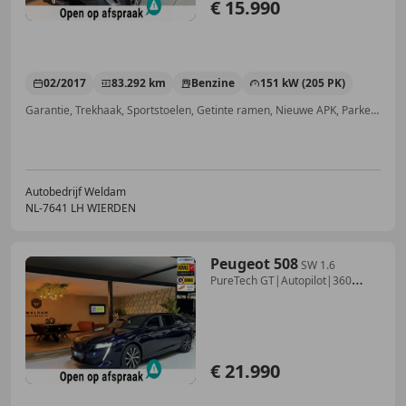
€ 15.990
02/2017
83.292 km
Benzine
151 kW (205 PK)
Garantie, Trekhaak, Sportstoelen, Getinte ramen, Nieuwe APK, Parkeerhulp met camera, Airbag bestuurder, Verkeersbordherkenning
Autobedrijf Weldam
NL-7641 LH WIERDEN
Peugeot 508
SW 1.6
PureTech GT|Autopilot|360
Camera|Massage St
€ 21.990