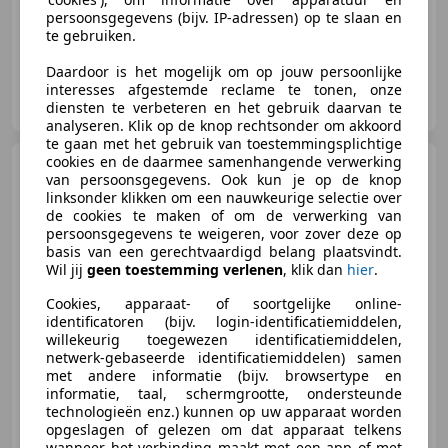
persoonsgegevens (bijv. IP-adressen) op te slaan en
te gebruiken.
Daardoor is het mogelijk om op jouw persoonlijke
Autobedrijf Weldam
interesses afgestemde reclame te tonen, onze
NL-7641 LH WIERDEN
diensten te verbeteren en het gebruik daarvan te
analyseren. Klik op de knop rechtsonder om akkoord
te gaan met het gebruik van toestemmingsplichtige
cookies en de daarmee samenhangende verwerking
Audi Q5
Sportback 50 TFSI E
van persoonsgegevens. Ook kun je op de knop
Quattro S line|Garantie|Dealer
linksonder klikken om een nauwkeurige selectie over
de cookies te maken of om de verwerking van
persoonsgegevens te weigeren, voor zover deze op
basis van een gerechtvaardigd belang plaatsvindt.
Wil jij
geen toestemming verlenen
, klik dan
hier
.
€ 38.990
Cookies, apparaat- of soortgelijke online-
identificatoren (bijv. login-identificatiemiddelen,
willekeurig toegewezen identificatiemiddelen,
netwerk-gebaseerde identificatiemiddelen) samen
04/2022
54.335 km
Elektro/Benzine
met andere informatie (bijv. browsertype en
informatie, taal, schermgrootte, ondersteunde
220 kW (299 PK)
technologieën enz.) kunnen op uw apparaat worden
Sportstoelen, Elektrische stoelverstelling, Getinte ramen, 360° camera, Alarm, Garantie, Schakelflippers, Dodehoekdetectie
opgeslagen of gelezen om dat apparaat telkens
wanneer het verbinding maakt met een app of met