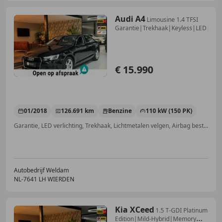
Audi A4
Limousine 1.4 TFSI
Garantie|Trekhaak|Keyless|LED|C
€ 15.990
01/2018
126.691 km
Benzine
110 kW (150 PK)
Garantie, LED verlichting, Trekhaak, Lichtmetalen velgen, Airbag bestuurder, Lichtsensor, Lendensteun, LED dagrijverlichting
Autobedrijf Weldam
NL-7641 LH WIERDEN
Kia XCeed
1.5 T-GDI Platinum
Edition|Mild-Hybrid|Memory