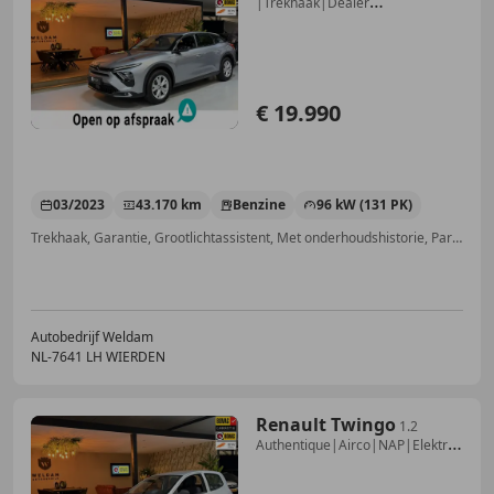
|Trekhaak|Dealer
Onderhouden|Allseason|Ca
€ 19.990
03/2023
43.170 km
Benzine
96 kW (131 PK)
Trekhaak, Garantie, Grootlichtassistent, Met onderhoudshistorie, Parkeerhulp voor, Navigatiesysteem, Geheel digitaal combi-instrument, Binnenspiegel automatisch dimmend
Autobedrijf Weldam
NL-7641 LH WIERDEN
Renault Twingo
1.2
Authentique|Airco|NAP|Elektrische
ramen|Multim