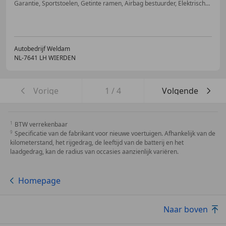
Garantie, Sportstoelen, Getinte ramen, Airbag bestuurder, Elektrische achterklep, Dagrijverlichting, Grootlichtassistent, Spraakbediening
Autobedrijf Weldam
NL-7641 LH WIERDEN
Vorige
1
/
4
Volgende
BTW verrekenbaar
Specificatie van de fabrikant voor nieuwe voertuigen. Afhankelijk van de
kilometerstand, het rijgedrag, de leeftijd van de batterij en het
laadgedrag, kan de radius van occasies aanzienlijk variëren.
Homepage
Naar boven