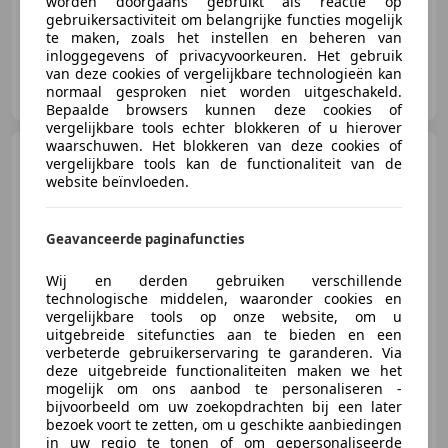
worden doorgaans gebruikt als reactie op
gebruikersactiviteit om belangrijke functies mogelijk
te maken, zoals het instellen en beheren van
inloggegevens of privacyvoorkeuren. Het gebruik
van deze cookies of vergelijkbare technologieën kan
HDA Wijchen B.V.
normaal gesproken niet worden uitgeschakeld.
NL-6603 BV WIJCHEN
Bepaalde browsers kunnen deze cookies of
vergelijkbare tools echter blokkeren of u hierover
waarschuwen. Het blokkeren van deze cookies of
Land Rover Defender
3.0
vergelijkbare tools kan de functionaliteit van de
D200 110 MHEV Urban Pakket /
website beïnvloeden.
Zeer stoere uitvo
Geavanceerde paginafuncties
€ 54.950
Wij en derden gebruiken verschillende
Excl. BTW
technologische middelen, waaronder cookies en
vergelijkbare tools op onze website, om u
uitgebreide sitefuncties aan te bieden en een
verbeterde gebruikerservaring te garanderen. Via
05/2021
69.543 km
Diesel
147 kW (200 PK)
deze uitgebreide functionaliteiten maken we het
mogelijk om ons aanbod te personaliseren -
4x4, Luchtvering, Lichtsensor, Dakrails, Trekhaak, Parkeerhulp met camera, 360° camera, Alarm
bijvoorbeeld om uw zoekopdrachten bij een later
bezoek voort te zetten, om u geschikte aanbiedingen
in uw regio te tonen of om gepersonaliseerde