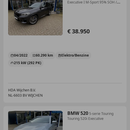
Executive I M-Sport 95% SOH /
Trekh
€ 38.950
04/2022
60.290 km
Elektro/Benzine
215 kW (292 PK)
HDA Wijchen B.V.
NL-6603 BV WIJCHEN
BMW 520
5-serie Touring
Touring 520i Executive