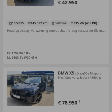
€ 42.950
10/2015
145.532 km
Benzine
335 kW (455 PK)
Head-up display, Verwarming zetels achter, Airbag bestuurder, Elektrische stoelverstelling, Panorama dak, Keyless Entry, Standkachel, Alarm
HDA Wijchen B.V.
NL-6603 BV WIJCHEN
BMW X5
xDrive50e M sport
Pro / Stoelverw & Verk / 360 / p
€ 78.950
1