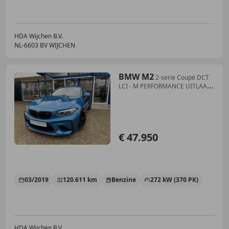
HDA Wijchen B.V.
NL-6603 BV WIJCHEN
BMW M2
2-serie Coupé DCT
LCI - M PERFORMANCE UITLAAT -
LE
€ 47.950
03/2019
120.611 km
Benzine
272 kW (370 PK)
HDA Wijchen B.V.