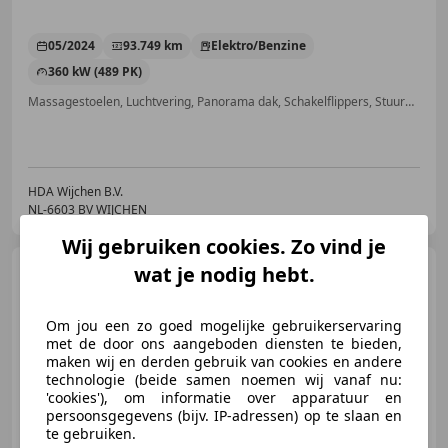
05/2024
93.749 km
Elektro/Benzine
360 kW (489 PK)
Massagestoelen, Luchtvering, Panorama dak, Schakelflippers, Stuurwielverwarming, Head-up display, Stoelverwarming, Verblindingsvrij grootlicht
HDA Wijchen B.V.
NL-6603 BV WIJCHEN
Wij gebruiken cookies. Zo vind je
BMW 135
wat je nodig hebt.
1-serie M135i
xDrive High Executive Edition
Head u
Om jou een zo goed mogelijke gebruikerservaring
met de door ons aangeboden diensten te bieden,
maken wij en derden gebruik van cookies en andere
technologie (beide samen noemen wij vanaf nu:
€ 34.950
'cookies'), om informatie over apparatuur en
persoonsgegevens (bijv. IP-adressen) op te slaan en
te gebruiken.