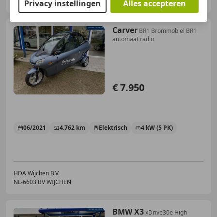
NL-6603 BV WIJCHEN
Privacy instellingen
Alles accepteren
Carver
BR1 Brommobiel BR1
automaat radio
€ 7.950
06/2021
4.762 km
Elektrisch
4 kW (5 PK)
HDA Wijchen B.V.
NL-6603 BV WIJCHEN
BMW X3
xDrive30e High