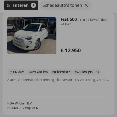
Filteren
Schadeauto's tonen
4
Fiat 500
airco 24 KWh Action
24 kWh
€ 12.950
11/2021
29.788 km
Elektrisch
70 kW (95 PK)
Alarm, Verkeersbordherkenning, Lichtsensor, LED verlichting, Vermoeidheidsdetectie, LED dagrijverlichting, Geheel digitaal combi-instrument
HDA Wijchen B.V.
NL-6603 BV WIJCHEN