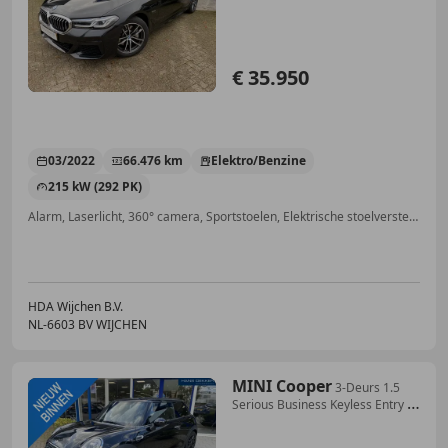
€ 35.950
03/2022
66.476 km
Elektro/Benzine
215 kW (292 PK)
Alarm, Laserlicht, 360° camera, Sportstoelen, Elektrische stoelverstelling, Head-up display, 4x4, Grootlichtassistent
HDA Wijchen B.V.
NL-6603 BV WIJCHEN
MINI Cooper
3-Deurs 1.5
Serious Business Keyless Entry /
Autom