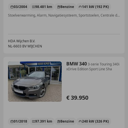
03/2004
98.481 km
Benzine
141 kW (192 PK)
Stoelverwarming, Alarm, Navigatiesysteem, Sportstoelen, Centrale deurvergrendeling met afstandsbediening, Getinte ramen, Airbag bestuurder, Stuurbekrachtiging
HDA Wijchen B.V.
NL-6603 BV WIJCHEN
BMW 340
3-serie Touring 340i
xDrive Edition Sport Line Sha
€ 39.950
01/2018
97.391 km
Benzine
240 kW (326 PK)