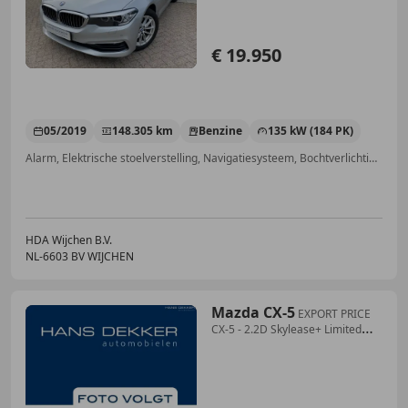
€ 19.950
05/2019
148.305 km
Benzine
135 kW (184 PK)
Alarm, Elektrische stoelverstelling, Navigatiesysteem, Bochtverlichting, Luchtvering, LED verlichting, Airbag bestuurder, Lichtmetalen velgen
HDA Wijchen B.V.
NL-6603 BV WIJCHEN
Mazda CX-5
EXPORT PRICE
CX-5 - 2.2D Skylease+ Limited
Ediitio