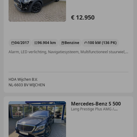
€ 12.950
04/2017
96.904 km
Benzine
100 kW (136 PK)
Alarm, LED verlichting, Navigatiesysteem, Multifunctioneel stuurwiel, Getinte ramen, Cruise control, Zij-airbags, Lichtmetalen velgen
HDA Wijchen B.V.
NL-6603 BV WIJCHEN
Mercedes-Benz S 500
Lang Prestige Plus AMG /
Burmeister / Luchtvering