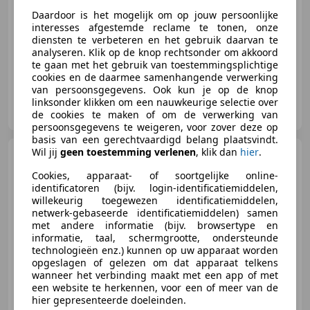
Daardoor is het mogelijk om op jouw persoonlijke
02/2020
64.503 km
Benzine
225 kW (306 PK)
interesses afgestemde reclame te tonen, onze
Elektrische stoelverstelling, Alarm, Sportonderstel, Sportstoelen, Parkeerhulp met camera, Head-up display, Stuurwielverwarming, Getinte ramen
diensten te verbeteren en het gebruik daarvan te
analyseren. Klik op de knop rechtsonder om akkoord
te gaan met het gebruik van toestemmingsplichtige
cookies en de daarmee samenhangende verwerking
van persoonsgegevens. Ook kun je op de knop
HDA Wijchen B.V.
linksonder klikken om een nauwkeurige selectie over
NL-6603 BV WIJCHEN
de cookies te maken of om de verwerking van
persoonsgegevens te weigeren, voor zover deze op
basis van een gerechtvaardigd belang plaatsvindt.
Wil jij
geen toestemming verlenen
, klik dan
hier
.
BMW X1
xDrive25e eDrive
Edition Pano / M-Pakket / Camera
Cookies, apparaat- of soortgelijke online-
identificatoren (bijv. login-identificatiemiddelen,
willekeurig toegewezen identificatiemiddelen,
netwerk-gebaseerde identificatiemiddelen) samen
met andere informatie (bijv. browsertype en
€ 32.950
informatie, taal, schermgrootte, ondersteunde
technologieën enz.) kunnen op uw apparaat worden
opgeslagen of gelezen om dat apparaat telkens
wanneer het verbinding maakt met een app of met
een website te herkennen, voor een of meer van de
03/2022
47.540 km
Elektro/Benzine
hier gepresenteerde doeleinden.