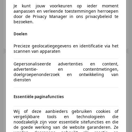
162 kW (220 PK)
Je kunt jouw voorkeuren op ieder moment
Panorama dak, Head-up display, 4x4, Alarm, Open dak, Getinte ramen, Grootlichtassistent, Inductieladen voor smartphones
aanpassen en verleende toestemmingen herroepen
door de Privacy Manager in ons privacybeleid te
bezoeken.
Doelen
HDA Wijchen B.V.
NL-6603 BV WIJCHEN
Precieze geolocatiegegevens en identificatie via het
scannen van apparaten
BMW M550
5 Serie M550i
Gepersonaliseerde advertenties en content,
xDrive High Executive
advertentie- en contentmetingen,
leer/navigatie
doelgroepenonderzoek en ontwikkeling van
diensten
€ 54.950
Essentiële paginafuncties
Wij of deze aanbieders gebruiken cookies of
vergelijkbare tools en technologieën die
04/2019
98.754 km
Benzine
341 kW (464 PK)
noodzakelijk zijn voor essentiële sitefuncties en die
de goede werking van de website garanderen. Ze
Spoiler, Alarm, Airbag bestuurder, Sportonderstel, Hoofd airbag, CD, Parkeerhulp voor, Sportstoelen