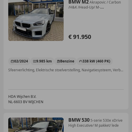
BMW M2
Akrapovic / Carbon
/H&K /Head-Up/ M-
Zetels+Memo/ 1
€ 91.950
02/2024
9.985 km
Benzine
338 kW (460 PK)
Sfeerverlichting, Elektrische stoelverstelling, Navigatiesysteem, Verblindingsvrij grootlicht, Inductieladen voor smartphones, Spoiler, Grootlichtassistent, Stuurwielverwarming
HDA Wijchen B.V.
NL-6603 BV WIJCHEN
BMW 530
5-serie 530e xDrive
High Executive/ M pakket/ lede