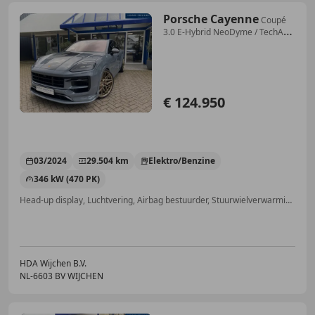
Porsche Cayenne
Coupé
3.0 E-Hybrid NeoDyme / TechArt
onderdelen /
€ 124.950
03/2024
29.504 km
Elektro/Benzine
346 kW (470 PK)
Head-up display, Luchtvering, Airbag bestuurder, Stuurwielverwarming, Sportstoelen, Stoelventilatie, Spoiler, Laserlicht
HDA Wijchen B.V.
NL-6603 BV WIJCHEN