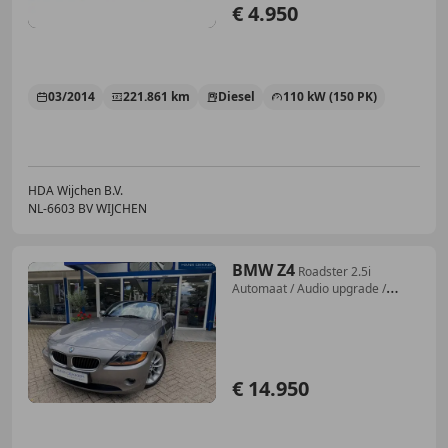
€ 4.950
03/2014
221.861 km
Diesel
110 kW (150 PK)
HDA Wijchen B.V.
NL-6603 BV WIJCHEN
BMW Z4
Roadster 2.5i
Automaat / Audio upgrade /
Uniek lag
€ 14.950