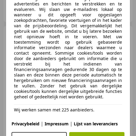
advertenties en berichten te verstrekken en te
evalueren. Wij slaan uw e-mailadres lokaal op
HDA Wijchen B.V.
wanneer u dit opgeeft voor opgeslagen
NL-6603 BV WIJCHEN
zoekopdrachten, favoriete voertuigen of in het kader
van de prijsbeoordeling. Dit vergemakkelijkt het
gebruik van de website, omdat u bij latere bezoeken
Audi Q7
50 TDI quattro Grijs
niet opnieuw hoeft in te voeren. Met uw
kenteken / Dodehoek / Stoel v
toestemming wordt op gebruik gebaseerde
informatie verzonden naar dealers waarmee u
contact opneemt. Sommige cookies/tools worden
door de aanbieders gebruikt om informatie die u
€ 34.950
verstrekt bij het indienen van
financieringsaanvragen gedurende 30 dagen op te
Excl. BTW
slaan en deze binnen deze periode automatisch te
hergebruiken om nieuwe financieringsaanvragen in
te vullen. Zonder het gebruik van dergelijke
cookies/tools kunnen dergelijke uitgebreide functies
03/2020
239.513 km
Diesel
210 kW (286 PK)
geheel of gedeeltelijk niet worden gebruikt.
Elektrische stoelverstelling, Alarm, 4x4, Luchtvering, Parkeerhulp met camera, LED verlichting, Stoelverwarming, Verkeersbordherkenning
Wij werken samen met 225 aanbieders.
|
|
Privacybeleid
Impressum
Lijst van leveranciers
HDA Wijchen B.V.