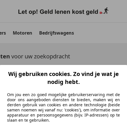
ers
Motoren
Bedrijfswagens
aten
voor uw zoekopdracht
uto's tonen
Wij gebruiken cookies. Zo vind je wat je
nodig hebt.
Om jou een zo goed mogelijke gebruikerservaring met de
door ons aangeboden diensten te bieden, maken wij en
derden gebruik van cookies en andere technologie (beide
Ontdek vergelijkbare voer
samen noemen wij vanaf nu: 'cookies'), om informatie over
apparatuur en persoonsgegevens (bijv. IP-adressen) op te
Niet precies je zoekopdracht, maar misschien we
slaan en te gebruiken.