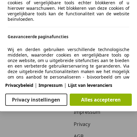
cookies of vergelijkbare tools echter blokkeren of u
hierover waarschuwen. Het blokkeren van deze cookies of
vergelijkbare tools kan de functionaliteit van de website
beïnvloeden.
Geavanceerde paginafuncties
Wij en derden gebruiken verschillende technologische
middelen, waaronder cookies en vergelijkbare tools op
onze website, om u uitgebreide sitefuncties aan te bieden
Zakelijk
Over ons
en een verbeterde gebruikerservaring te garanderen. Via
deze uitgebreide functionaliteiten maken we het mogelijk
Adverteren autobedrijven
Over ons / Contact
om ons aanbod te personaliseren - bijvoorbeeld om uw
zoekopdrachten bij een later bezoek voort te zetten, om u
|
|
Privacybeleid
Impressum
Lijst van leveranciers
Inloggen autobedrijven
Adverteren
geschikte aanbiedingen in uw regio te tonen of om
gepersonaliseerde advertenties en berichten te
verstrekken en te evalueren. Wij slaan uw e-mailadres
Autobedrijven in Nederland
Vacatures
Privacy instellingen
Alles accepteren
lokaal op wanneer u dit opgeeft voor opgeslagen
zoekopdrachten, favoriete voertuigen of in het kader van
Impressum
de prijsbeoordeling. Dit vergemakkelijkt het gebruik van
de website, omdat u bij latere bezoeken niet opnieuw
Privacy
hoeft in te voeren. Met uw toestemming wordt op gebruik
gebaseerde informatie verzonden naar dealers waarmee u
AGB