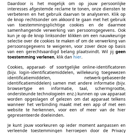
Daardoor is het mogelijk om op jouw persoonlijke
interesses afgestemde reclame te tonen, onze diensten te
verbeteren en het gebruik daarvan te analyseren. Klik op
ekenbaar
de knop rechtsonder om akkoord te gaan met het gebruik
ie van de fabrikant voor nieuwe voertuigen. Afhankelijk van de kilometerstand, het 
van toestemmingsplichtige cookies en de daarmee
 kan de radius van occasies aanzienlijk variëren.
samenhangende verwerking van persoonsgegevens. Ook
kun je op de knop linksonder klikken om een nauwkeurige
selectie over de cookies te maken of om de verwerking van
persoonsgegevens te weigeren, voor zover deze op basis
van een gerechtvaardigd belang plaatsvindt. Wil jij
geen
toestemming verlenen
, klik dan
hier
.
Cookies, apparaat- of soortgelijke online-identificatoren
(bijv. login-identificatiemiddelen, willekeurig toegewezen
identificatiemiddelen, netwerk-gebaseerde
identificatiemiddelen) samen met andere informatie (bijv.
browsertype en informatie, taal, schermgrootte,
ondersteunde technologieën enz.) kunnen op uw apparaat
worden opgeslagen of gelezen om dat apparaat telkens
wanneer het verbinding maakt met een app of met een
website te herkennen, voor een of meer van de hier
gepresenteerde doeleinden.
Je kunt jouw voorkeuren op ieder moment aanpassen en
verleende toestemmingen herroepen door de Privacy