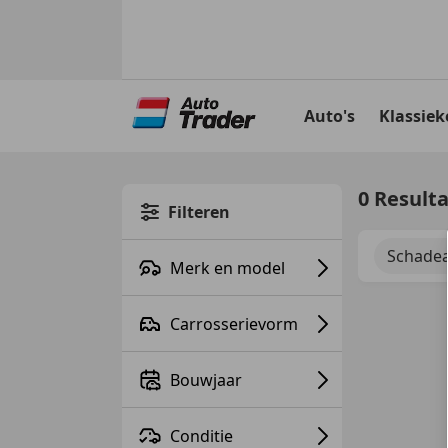
Ga
naar
Auto's
Klassiek
hoofdinhoud
0 Result
Filteren
Schadea
Merk en model
Carrosserievorm
Bouwjaar
Conditie