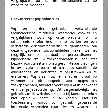
vergelijkbare tools kan de functionaliteit van de
website beïnvloeden.
Volkswagen Golf GTI
2.0
Edition 20 / Nieuwe APK
Geavanceerde paginafuncties
Wij en derden gebruiken verschillende
technologische middelen, waaronder cookies en
vergelijkbare tools op onze website, om u
€ 10.950
uitgebreide sitefuncties aan te bieden en een
verbeterde gebruikerservaring te garanderen. Via
deze uitgebreide functionaliteiten maken we het
mogelijk om ons aanbod te personaliseren -
bijvoorbeeld om uw zoekopdrachten bij een later
02/1997
181.393 km
Benzine
85 kW (116 PK)
bezoek voort te zetten, om u geschikte aanbiedingen
in uw regio te tonen of om gepersonaliseerde
advertenties en berichten te verstrekken en te
evalueren. Wij slaan uw e-mailadres lokaal op
wanneer u dit opgeeft voor opgeslagen
Autobedrijf J. Cats
zoekopdrachten, favoriete voertuigen of in het kader
NL-8748 BM WITMARSUM
van de prijsbeoordeling. Dit vergemakkelijkt het
gebruik van de website, omdat u bij latere bezoeken
niet opnieuw hoeft in te voeren. Met uw
Mercedes-Benz SL 300
toestemming wordt op gebruik gebaseerde
Gullwing - Replica -
informatie verzonden naar dealers waarmee u