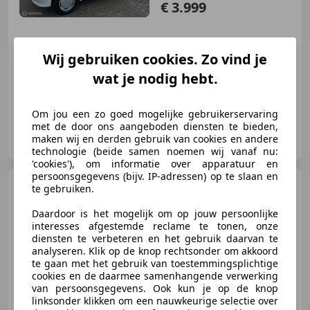
€ 3.999
Wij gebruiken cookies. Zo vind je
01/1994
149.363 km
Benzine
55 kW (75 PK)
wat je nodig hebt.
Om jou een zo goed mogelijke gebruikerservaring
met de door ons aangeboden diensten te bieden,
Autobedrijf J. Cats
maken wij en derden gebruik van cookies en andere
NL-8748 BM WITMARSUM
technologie (beide samen noemen wij vanaf nu:
'cookies'), om informatie over apparatuur en
persoonsgegevens (bijv. IP-adressen) op te slaan en
Peugeot 107
1.0-12V XS
te gebruiken.
5drs. Automaat
Daardoor is het mogelijk om op jouw persoonlijke
interesses afgestemde reclame te tonen, onze
diensten te verbeteren en het gebruik daarvan te
analyseren. Klik op de knop rechtsonder om akkoord
te gaan met het gebruik van toestemmingsplichtige
€ 5.999
cookies en de daarmee samenhangende verwerking
van persoonsgegevens. Ook kun je op de knop
linksonder klikken om een nauwkeurige selectie over