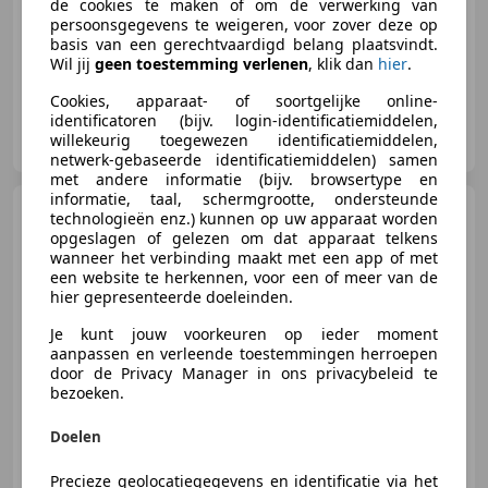
de cookies te maken of om de verwerking van
11/2011
86.369 km
Benzine
50 kW (68 PK)
persoonsgegevens te weigeren, voor zover deze op
basis van een gerechtvaardigd belang plaatsvindt.
Wil jij
geen toestemming verlenen
, klik dan
hier
.
Cookies, apparaat- of soortgelijke online-
identificatoren (bijv. login-identificatiemiddelen,
Autobedrijf J. Cats
willekeurig toegewezen identificatiemiddelen,
NL-8748 BM WITMARSUM
netwerk-gebaseerde identificatiemiddelen) samen
met andere informatie (bijv. browsertype en
informatie, taal, schermgrootte, ondersteunde
Peugeot 2008
1.2 PureTech
technologieën enz.) kunnen op uw apparaat worden
Active
opgeslagen of gelezen om dat apparaat telkens
wanneer het verbinding maakt met een app of met
een website te herkennen, voor een of meer van de
hier gepresenteerde doeleinden.
Je kunt jouw voorkeuren op ieder moment
€ 15.999
aanpassen en verleende toestemmingen herroepen
door de Privacy Manager in ons privacybeleid te
bezoeken.
10/2022
86.411 km
Benzine
74 kW (101 PK)
Doelen
Precieze geolocatiegegevens en identificatie via het