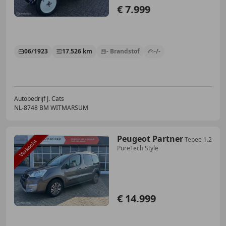
€ 7.999
06/1923
17.526 km
- Brandstof
-/-
Autobedrijf J. Cats
NL-8748 BM WITMARSUM
Peugeot Partner
Tepee 1.2
PureTech Style
€ 14.999