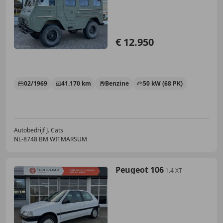
€ 12.950
02/1969
41.170 km
Benzine
50 kW (68 PK)
Autobedrijf J. Cats
NL-8748 BM WITMARSUM
Peugeot 106
1.4 XT