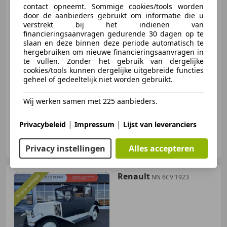
contact opneemt. Sommige cookies/tools worden
door de aanbieders gebruikt om informatie die u
verstrekt bij het indienen van
financieringsaanvragen gedurende 30 dagen op te
slaan en deze binnen deze periode automatisch te
€ 19.950
hergebruiken om nieuwe financieringsaanvragen in
te vullen. Zonder het gebruik van dergelijke
cookies/tools kunnen dergelijke uitgebreide functies
geheel of gedeeltelijk niet worden gebruikt.
01/1955
1 km
- Brandstof
-/-
Wij werken samen met 225 aanbieders.
|
|
Privacybeleid
Impressum
Lijst van leveranciers
Autobedrijf J. Cats
NL-8748 BM WITMARSUM
Privacy instellingen
Alles accepteren
Renault
NN 6CV 1923