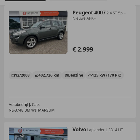
Peugeot 4007
2.4 ST 5p. -
Nieuwe APK -
€ 2.999
12/2008
402.726 km
Benzine
125 kW (170 PK)
Autobedrijf J. Cats
NL-8748 BM WITMARSUM
Volvo
Laplander L 3314 HT