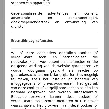
scannen van apparaten
Autobedrijf J. Cats
Gepersonaliseerde advertenties en content,
NL-8748 BM WITMARSUM
advertentie- en contentmetingen,
doelgroepenonderzoek en ontwikkeling van
diensten
Jaguar XJ6
2.8 Sedan / Series
1
Essentiële paginafuncties
Wij of deze aanbieders gebruiken cookies of
vergelijkbare tools en technologieën die
€ 14.500
noodzakelijk zijn voor essentiële sitefuncties en die
de goede werking van de website garanderen. Ze
worden doorgaans gebruikt als reactie op
gebruikersactiviteit om belangrijke functies mogelijk
01/1972
93.672 km
Benzine
110 kW (150 PK)
te maken, zoals het instellen en beheren van
inloggegevens of privacyvoorkeuren. Het gebruik
van deze cookies of vergelijkbare technologieën kan
normaal gesproken niet worden uitgeschakeld.
Bepaalde browsers kunnen deze cookies of
vergelijkbare tools echter blokkeren of u hierover
Autobedrijf J. Cats
waarschuwen. Het blokkeren van deze cookies of
NL-8748 BM WITMARSUM