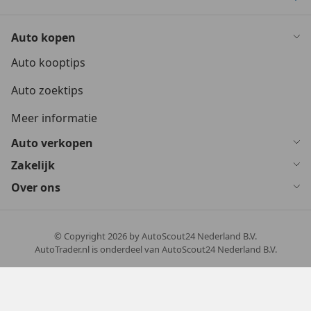
Auto kopen
Auto kooptips
Auto zoektips
Meer informatie
Auto verkopen
Zakelijk
Over ons
© Copyright
2026
by AutoScout24 Nederland B.V.
AutoTrader.nl is onderdeel van AutoScout24 Nederland B.V.