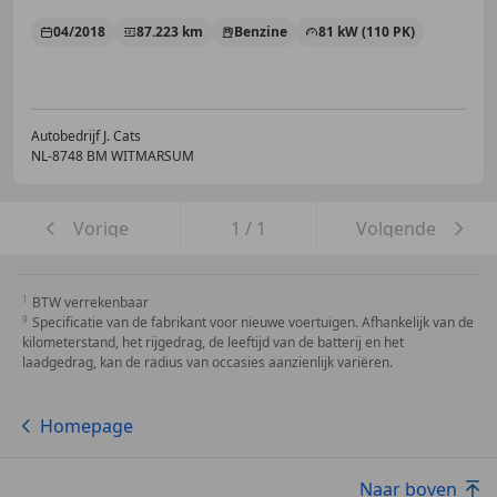
04/2018
87.223 km
Benzine
81 kW (110 PK)
Autobedrijf J. Cats
NL-8748 BM WITMARSUM
Vorige
1
/
1
Volgende
BTW verrekenbaar
Specificatie van de fabrikant voor nieuwe voertuigen. Afhankelijk van de
kilometerstand, het rijgedrag, de leeftijd van de batterij en het
laadgedrag, kan de radius van occasies aanzienlijk variëren.
Homepage
Naar boven