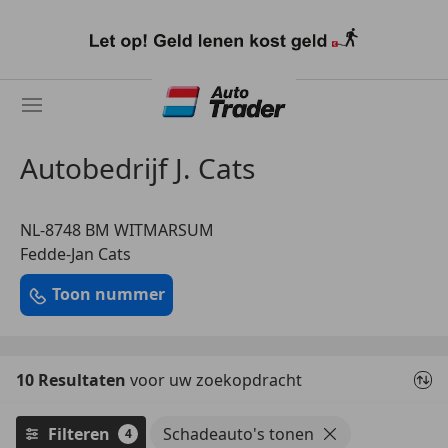
Ga
naar
hoofdinhoud
Autobedrijf J. Cats
NL-8748 BM WITMARSUM
Fedde-Jan Cats
Toon nummer
10 Resultaten
voor uw zoekopdracht
Filteren
Schadeauto's tonen
4