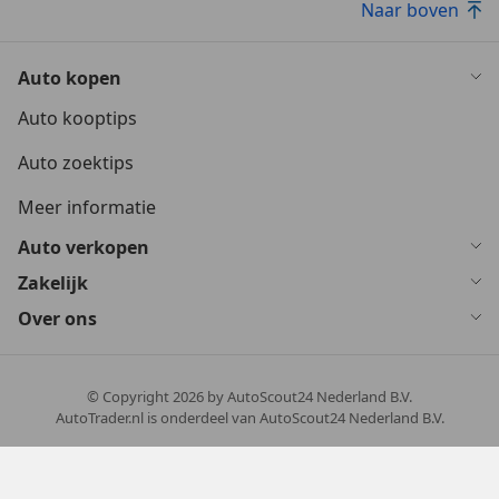
Naar boven
Auto kopen
Auto kooptips
Auto zoektips
Meer informatie
Auto verkopen
Zakelijk
Over ons
© Copyright
2026
by AutoScout24 Nederland B.V.
AutoTrader.nl is onderdeel van AutoScout24 Nederland B.V.