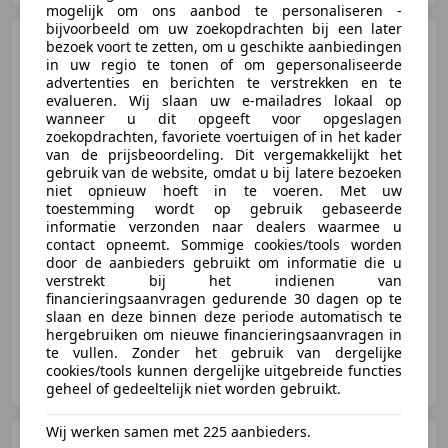
mogelijk om ons aanbod te personaliseren -
bijvoorbeeld om uw zoekopdrachten bij een later
CUPRA Born
PERFORMANCE
bezoek voort te zetten, om u geschikte aanbiedingen
ONE 62 KWH (92% SOH) I
in uw regio te tonen of om gepersonaliseerde
STOELVERWARMING
advertenties en berichten te verstrekken en te
evalueren. Wij slaan uw e-mailadres lokaal op
wanneer u dit opgeeft voor opgeslagen
zoekopdrachten, favoriete voertuigen of in het kader
van de prijsbeoordeling. Dit vergemakkelijkt het
€ 24.445
1
gebruik van de website, omdat u bij latere bezoeken
niet opnieuw hoeft in te voeren. Met uw
toestemming wordt op gebruik gebaseerde
informatie verzonden naar dealers waarmee u
04/2022
75.502 km
Elektrisch
150 kW (204 PK)
contact opneemt. Sommige cookies/tools worden
door de aanbieders gebruikt om informatie die u
Stoelverwarming, Garantie, Alarm, Parkeerhulp met camera, Verkeersbordherkenning, Getinte ramen, Massagestoelen, Sportstoelen
verstrekt bij het indienen van
financieringsaanvragen gedurende 30 dagen op te
slaan en deze binnen deze periode automatisch te
hergebruiken om nieuwe financieringsaanvragen in
te vullen. Zonder het gebruik van dergelijke
Autobetaalbaar.nl
cookies/tools kunnen dergelijke uitgebreide functies
NL-3443 TJ WOERDEN
geheel of gedeeltelijk niet worden gebruikt.
Wij werken samen met 225 aanbieders.
Hyundai TUCSON
1.6 T-