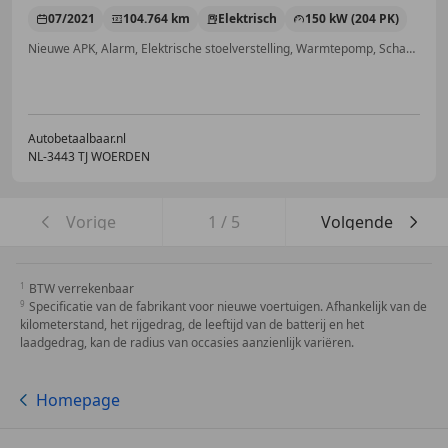
07/2021
104.764 km
Elektrisch
150 kW (204 PK)
Nieuwe APK, Alarm, Elektrische stoelverstelling, Warmtepomp, Schakelflippers, Garantie, Airbag bestuurder, Stoelventilatie
Autobetaalbaar.nl
NL-3443 TJ WOERDEN
Vorige
1
/
5
Volgende
BTW verrekenbaar
Specificatie van de fabrikant voor nieuwe voertuigen. Afhankelijk van de
kilometerstand, het rijgedrag, de leeftijd van de batterij en het
laadgedrag, kan de radius van occasies aanzienlijk variëren.
Homepage