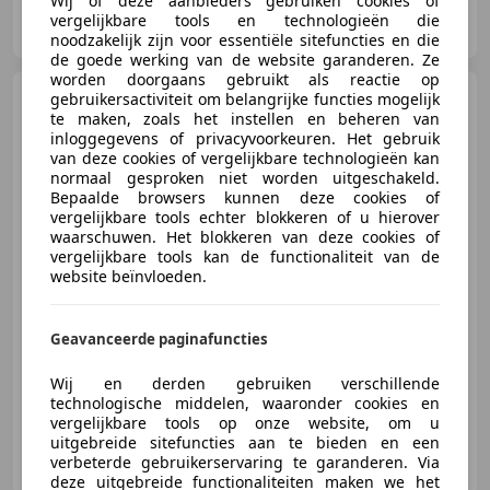
Wij of deze aanbieders gebruiken cookies of
Autobetaalbaar.nl
vergelijkbare tools en technologieën die
NL-3443 TJ WOERDEN
noodzakelijk zijn voor essentiële sitefuncties en die
de goede werking van de website garanderen. Ze
worden doorgaans gebruikt als reactie op
Kia e-Niro
gebruikersactiviteit om belangrijke functies mogelijk
EXECUTIVELINE 64
te maken, zoals het instellen en beheren van
KWH (100% SOH) I
WARMTEPOMP I SCH
inloggegevens of privacyvoorkeuren. Het gebruik
van deze cookies of vergelijkbare technologieën kan
normaal gesproken niet worden uitgeschakeld.
Bepaalde browsers kunnen deze cookies of
vergelijkbare tools echter blokkeren of u hierover
€ 24.945
1
waarschuwen. Het blokkeren van deze cookies of
vergelijkbare tools kan de functionaliteit van de
website beïnvloeden.
08/2021
85.870 km
Elektrisch
150 kW (204 PK)
Geavanceerde paginafuncties
Nieuwe APK, Alarm, Elektrische stoelverstelling, Warmtepomp, Schakelflippers, Garantie, Airbag bestuurder, Stoelventilatie
Wij en derden gebruiken verschillende
technologische middelen, waaronder cookies en
vergelijkbare tools op onze website, om u
uitgebreide sitefuncties aan te bieden en een
Autobetaalbaar.nl
verbeterde gebruikerservaring te garanderen. Via
NL-3443 TJ WOERDEN
deze uitgebreide functionaliteiten maken we het