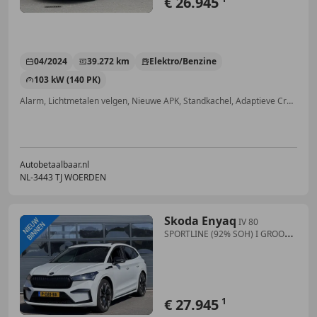
€ 26.945
04/2024
39.272 km
Elektro/Benzine
103 kW (140 PK)
Alarm, Lichtmetalen velgen, Nieuwe APK, Standkachel, Adaptieve Cruise Control, LED dagrijverlichting, Dakrails, Mistlampen
Autobetaalbaar.nl
NL-3443 TJ WOERDEN
Skoda Enyaq
IV 80
SPORTLINE (92% SOH) I GROOT
ACCUPAKKET I WAR
€ 27.945
1