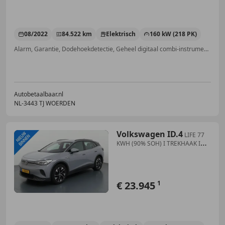
08/2022
84.522 km
Elektrisch
160 kW (218 PK)
Alarm, Garantie, Dodehoekdetectie, Geheel digitaal combi-instrument, Airbag bestuurder, ABS, Adaptieve Cruise Control, Sfeerverlichting
Autobetaalbaar.nl
NL-3443 TJ WOERDEN
Volkswagen ID.4
LIFE 77
KWH (90% SOH) I TREKHAAK I
WARMTEPOMP I ST
€ 23.945
1