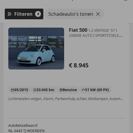
Filteren
Schadeauto's tonen
4
Fiat 500
1.2 VINTAGE '57 I
UNIEKE AUTO I SPORTSTOELEN I
CLI
€ 8.945
05/2015
33.045 km
Benzine
51 kW (69 PK)
Lichtmetalen velgen, Alarm, Parkeerhulp achter, Mistlampen, Automatische klimaatregeling, Garantie, Startonderbreker, Lederen stuurwiel
Autobetaalbaar.nl
NL-3443 TJ WOERDEN