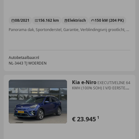
08/2021
156.162 km
Elektrisch
150 kW (204 PK)
Panorama dak, Sportonderstel, Garantie, Verblindingsvrij grootlicht, Digitale radio-ontvangst, Geheel digitaal combi-instrument, Trekhaak, Dakrails
Autobetaalbaar.nl
NL-3443 TJ WOERDEN
Kia e-Niro
EXECUTIVELINE 64
KWH (100% SOH) I V/D EERSTE
EIGEN
€ 23.945
1