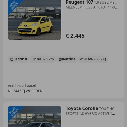
Peugeot 107
1.0 SUBLIME I
MEENEEMPRIJS I APK TOT 14-01-
2027
€ 2.445
01/2010
109.375 km
Benzine
50 kW (68 PK)
Autobetaalbaar.nl
NL-3443 TJ WOERDEN
Toyota Corolla
TOURING
SPORTS 1.8 HYBRID ACTIVE I
AUTOMAAT I CLIM