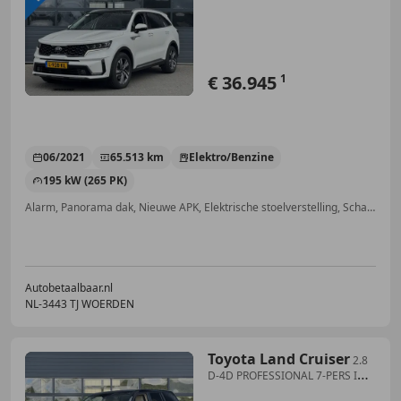
I SCHUIF
€ 36.945
1
06/2021
65.513 km
Elektro/Benzine
195 kW (265 PK)
Alarm, Panorama dak, Nieuwe APK, Elektrische stoelverstelling, Schakelflippers, Garantie, 4x4, Verwarming zetels achter
Autobetaalbaar.nl
NL-3443 TJ WOERDEN
Toyota Land Cruiser
2.8
D-4D PROFESSIONAL 7-PERS I
ORIGINEEL NEDERLAND