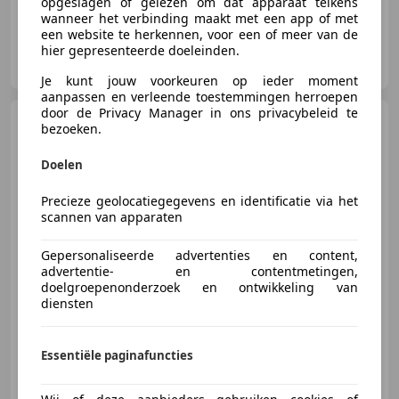
opgeslagen of gelezen om dat apparaat telkens
wanneer het verbinding maakt met een app of met
een website te herkennen, voor een of meer van de
hier gepresenteerde doeleinden.
Autobetaalbaar.nl
NL-3443 TJ WOERDEN
Je kunt jouw voorkeuren op ieder moment
aanpassen en verleende toestemmingen herroepen
door de Privacy Manager in ons privacybeleid te
Hyundai KONA
EV
bezoeken.
COMFORT 64 KWH (100% SOH) I
3-FASE LADEN I WARM
Doelen
Precieze geolocatiegegevens en identificatie via het
scannen van apparaten
€ 20.945
1
Gepersonaliseerde advertenties en content,
advertentie- en contentmetingen,
doelgroepenonderzoek en ontwikkeling van
12/2020
75.000 km
Elektrisch
150 kW (204 PK)
diensten
Warmtepomp, Garantie, Alarm, Startonderbreker, Parkeerhulp met camera, Adaptieve Cruise Control, Airbag bestuurder, Lichtmetalen velgen
Essentiële paginafuncties