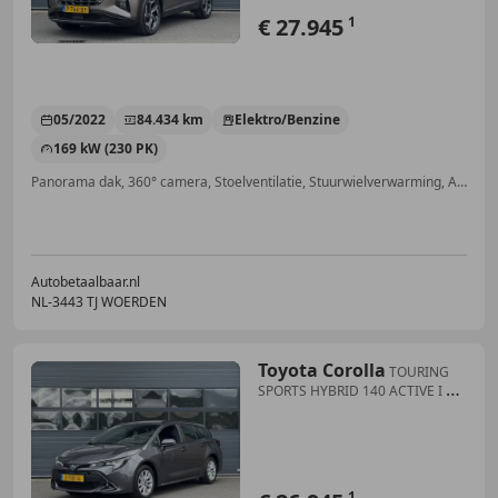
€ 27.945
1
05/2022
84.434 km
Elektro/Benzine
169 kW (230 PK)
Panorama dak, 360° camera, Stoelventilatie, Stuurwielverwarming, Airbag bestuurder, Garantie, Alarm, Elektrische stoelverstelling
Autobetaalbaar.nl
NL-3443 TJ WOERDEN
Toyota Corolla
TOURING
SPORTS HYBRID 140 ACTIVE I P-
CAMERA I APPL
1