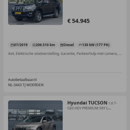
€ 54.945
07/2019
206.510 km
Diesel
130 kW (177 PK)
4x4, Elektrische stoelverstelling, Garantie, Parkeerhulp met camera, Trekhaak, Startonderbreker, Nieuwe APK, Alarm
Autobetaalbaar.nl
NL-3443 TJ WOERDEN
Hyundai TUCSON
1.6 T-
GDI HEV PREMIUM SKY I
SCHUIF/KANTELDAK I CLI