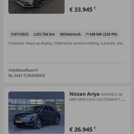
€ 33.945
1
07/2023
53.756 km
Elektrisch
168 kW (228 PK)
Trekhaak, Head-up display, Elektrische stoelverstelling, Garantie, Alarm, Stoelverwarming, Stuurwielverwarming, Dodehoekdetectie
Autobetaalbaar.nl
NL-3443 TJ WOERDEN
Nissan Ariya
ADVANCE 66
kWh (99% SOH) I AUTOMAAT I P-
CAMERA I W
€ 26.945
1