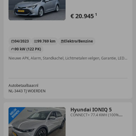
€ 20.945
1
04/2023
99.769 km
Elektro/Benzine
90 kW (122 PK)
Nieuwe APK, Alarm, Standkachel, Lichtmetalen velgen, Garantie, LED verlichting, Adaptieve Cruise Control, Airbag bestuurder
Autobetaalbaar.nl
NL-3443 TJ WOERDEN
Hyundai IONIQ 5
CONNECT+ 77.4 KWH (100%
SOH) I P-CAMERA I WARMTEPO