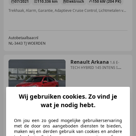
07/2021
110.336 km
Elektrisch
150 kW (204 PK)
Trekhaak, Alarm, Garantie, Adaptieve Cruise Control, Lichtmetalen velgen, Stuurwielverwarming, Voorruitverwarming, Bochtverlichting
Autobetaalbaar.nl
NL-3443 TJ WOERDEN
Renault Arkana
1.6 E-
TECH HYBRID 145 INTENS I
AUTOMAAT I WINTERPA
Wij gebruiken cookies. Zo vind je
€ 17.945
1
wat je nodig hebt.
Om jou een zo goed mogelijke gebruikerservaring
03/2022
85.413 km
Elektro/Benzine
met de door ons aangeboden diensten te bieden,
105 kW (143 PK)
maken wij en derden gebruik van cookies en andere