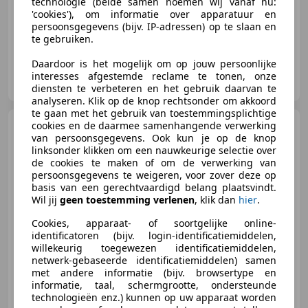
technologie (beide samen noemen wij vanaf nu:
Stoelverwarming, Alarm, Stuurwielverwarming, Garantie, Sfeerverlichting, Parkeerhulp met camera, Dodehoekdetectie, Spoiler
'cookies'), om informatie over apparatuur en
persoonsgegevens (bijv. IP-adressen) op te slaan en
te gebruiken.
Daardoor is het mogelijk om op jouw persoonlijke
Autobetaalbaar.nl
interesses afgestemde reclame te tonen, onze
NL-3443 TJ WOERDEN
diensten te verbeteren en het gebruik daarvan te
analyseren. Klik op de knop rechtsonder om akkoord
te gaan met het gebruik van toestemmingsplichtige
Volkswagen Tiguan
cookies en de daarmee samenhangende verwerking
1.5
van persoonsgegevens. Ook kun je op de knop
TSI R-LINE BUSINESS+ I
linksonder klikken om een nauwkeurige selectie over
AUTOMAAT I TREKHAAK I P
de cookies te maken of om de verwerking van
persoonsgegevens te weigeren, voor zover deze op
basis van een gerechtvaardigd belang plaatsvindt.
Wil jij
geen toestemming verlenen
, klik dan
hier
.
€ 34.945
Cookies, apparaat- of soortgelijke online-
identificatoren (bijv. login-identificatiemiddelen,
willekeurig toegewezen identificatiemiddelen,
netwerk-gebaseerde identificatiemiddelen) samen
06/2022
46.541 km
Benzine
110 kW (150 PK)
met andere informatie (bijv. browsertype en
informatie, taal, schermgrootte, ondersteunde
Spoiler, Geheel digitaal combi-instrument, Open dak, Mistlampen, Elektrische achterklep, Alarm, Getinte ramen, Trekhaak
technologieën enz.) kunnen op uw apparaat worden