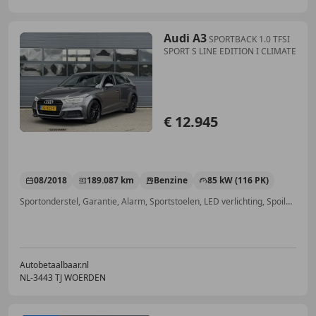
Audi A3
SPORTBACK 1.0 TFSI
SPORT S LINE EDITION I CLIMATE
€ 12.945
08/2018
189.087 km
Benzine
85 kW (116 PK)
Sportonderstel, Garantie, Alarm, Sportstoelen, LED verlichting, Spoiler, Lichtmetalen velgen, Nieuwe APK
Autobetaalbaar.nl
NL-3443 TJ WOERDEN