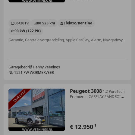
06/2019
88.523 km
Elektro/Benzine
90 kW (122 PK)
Garantie, Centrale vergrendeling, Apple CarPlay, Alarm, Navigatiesysteem, Getinte ramen, Regensensor, Head-up display
Garagebedrijf Henny Veenings
NL-1521 PW WORMERVEER
Peugeot 3008
1.2 PureTech
Première - CARPLAY / ANDROID -
DODE H
€ 12.950
1