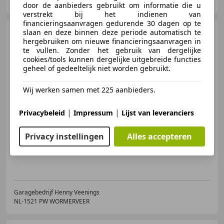
NL-1521 PW WORMERVEER
door de aanbieders gebruikt om informatie die u
verstrekt bij het indienen van
financieringsaanvragen gedurende 30 dagen op te
Renault Clio
slaan en deze binnen deze periode automatisch te
0.9 TCe
hergebruiken om nieuwe financieringsaanvragen in
Expression - NAVI - AIRCO -
CRUISE - LM VE
te vullen. Zonder het gebruik van dergelijke
cookies/tools kunnen dergelijke uitgebreide functies
geheel of gedeeltelijk niet worden gebruikt.
€ 7.950
Wij werken samen met 225 aanbieders.
|
|
Privacybeleid
Impressum
Lijst van leveranciers
06/2015
70.475 km
Benzine
66 kW (90 PK)
Privacy instellingen
Alles accepteren
Garantie, Nieuwe APK, Radio, Airconditioning, Alarm, Navigatiesysteem, Lichtmetalen velgen, Cruise control
Garagebedrijf Henny Veenings
NL-1521 PW WORMERVEER