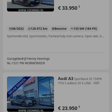
€ 33.950
1
06/2022
126.972 km
Benzine
135 kW (184 PK)
Sportonderstel, Sportstoelen, Parkeerhulp met camera, Open dak, Geheel digitaal combi-instrument, Spoiler, Navigatiesysteem, Schakelflippers
Garagebedrijf Henny Veenings
NL-1521 PW WORMERVEER
Audi A3
Sportback 35 150PK
TFSI S edition 3X S-LINE - VIRT
€ 23.950
1