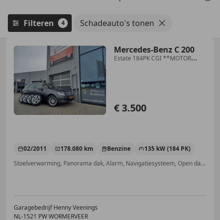
Filteren
Schadeauto's tonen
4
Mercedes-Benz C 200
Estate 184PK CGI **MOTOR
DEFECT** Business Class A
€ 3.500
02/2011
178.080 km
Benzine
135 kW (184 PK)
Stoelverwarming, Panorama dak, Alarm, Navigatiesysteem, Open dak, Bluetooth, Elektrisch verstelbare buitenspiegels, Getinte ramen
Garagebedrijf Henny Veenings
NL-1521 PW WORMERVEER