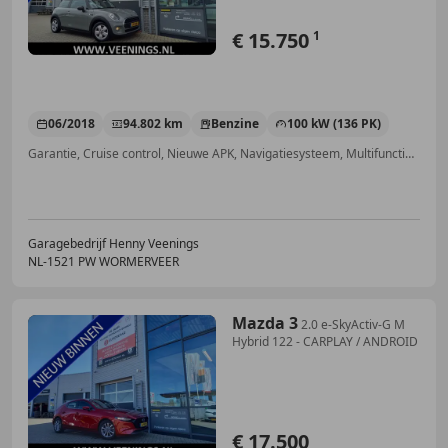
€ 15.750
1
06/2018
94.802 km
Benzine
100 kW (136 PK)
Garantie, Cruise control, Nieuwe APK, Navigatiesysteem, Multifunctioneel stuurwiel, Getinte ramen, Alarm, Spoiler
Garagebedrijf Henny Veenings
NL-1521 PW WORMERVEER
Mazda 3
2.0 e-SkyActiv-G M
Hybrid 122 - CARPLAY / ANDROID
€ 17.500