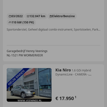
03/2022
132.047 km
Elektro/Benzine
110 kW (150 PK)
Sportonderstel, Geheel digitaal combi-instrument, Sportstoelen, Parkeerhulp met camera, Getinte ramen, LED verlichting, Stoelverwarming, Garantie
Garagebedrijf Henny Veenings
NL-1521 PW WORMERVEER
Kia Niro
1.6 GDi Hybrid
DynamicLine - CAMERA -
CARPLAY / AN
€ 17.950
1