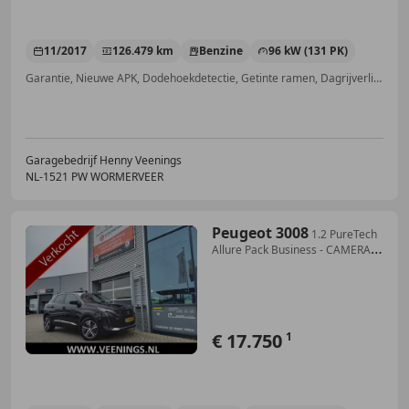
11/2017
126.479 km
Benzine
96 kW (131 PK)
Garantie, Nieuwe APK, Dodehoekdetectie, Getinte ramen, Dagrijverlichting, Elektrische achterklep, Apple CarPlay, Lane Departure Warning Systeem
Garagebedrijf Henny Veenings
NL-1521 PW WORMERVEER
Peugeot 3008
1.2 PureTech
Allure Pack Business - CAMERA -
ADAPT
€ 17.750
1