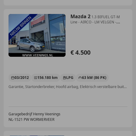
Mazda 2
1.3 BIFUEL GT-M
Line - AIRCO - LM VELGEN -
STOELVE
€ 4.500
03/2012
156.180 km
LPG
63 kW (86 PK)
Garantie, Startonderbreker, Hoofd airbag, Elektrisch verstelbare buitenspiegels, Alarm, Trekhaak, ABS, Automatische klimaatregeling
Garagebedrijf Henny Veenings
NL-1521 PW WORMERVEER