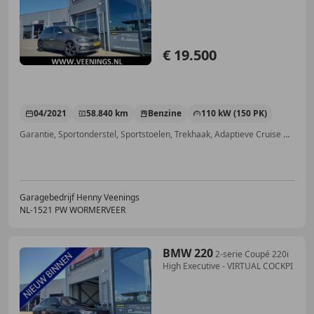
€ 19.500
04/2021
58.840 km
Benzine
110 kW (150 PK)
Garantie, Sportonderstel, Sportstoelen, Trekhaak, Adaptieve Cruise Control, Spoiler, Navigatiesysteem, Getinte ramen
Garagebedrijf Henny Veenings
NL-1521 PW WORMERVEER
BMW 220
2-serie Coupé 220i
High Executive - VIRTUAL COCKPI