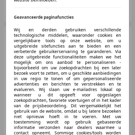
Garagebedrijf Henny Veenings
NL-1521 PW WORMERVEER
Geavanceerde paginafuncties
Wij en derden gebruiken verschillende
Suzuki Baleno
1.0 112PK
technologische middelen, waaronder cookies en
Boosterjet High Executive -
vergelijkbare tools op onze website, om u
CAMERA - CAR
uitgebreide sitefuncties aan te bieden en een
verbeterde gebruikerservaring te garanderen. Via
deze uitgebreide functionaliteiten maken we het
mogelijk om ons aanbod te personaliseren -
bijvoorbeeld om uw zoekopdrachten bij een later
€ 10.950
bezoek voort te zetten, om u geschikte aanbiedingen
in uw regio te tonen of om gepersonaliseerde
advertenties en berichten te verstrekken en te
evalueren. Wij slaan uw e-mailadres lokaal op
11/2017
86.919 km
Benzine
82 kW (111 PK)
wanneer u dit opgeeft voor opgeslagen
zoekopdrachten, favoriete voertuigen of in het kader
Navigatiesysteem, Stoelverwarming, Garantie, Parkeerhulp met camera, Airconditioning, Alarm, Getinte ramen, Nieuwe APK
van de prijsbeoordeling. Dit vergemakkelijkt het
gebruik van de website, omdat u bij latere bezoeken
niet opnieuw hoeft in te voeren. Met uw
toestemming wordt op gebruik gebaseerde
informatie verzonden naar dealers waarmee u
Garagebedrijf Henny Veenings
contact opneemt. Sommige cookies/tools worden