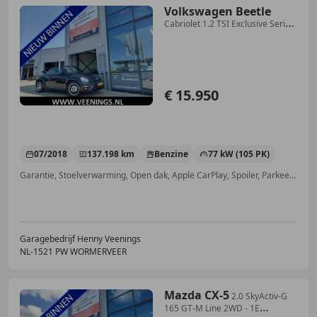
Volkswagen Beetle
Cabriolet 1.2 TSI Exclusive Series
- CARPLAY / AND
€ 15.950
07/2018
137.198 km
Benzine
77 kW (105 PK)
Garantie, Stoelverwarming, Open dak, Apple CarPlay, Spoiler, Parkeerhulp voor, Navigatiesysteem, LED verlichting
Garagebedrijf Henny Veenings
NL-1521 PW WORMERVEER
Mazda CX-5
2.0 SkyActiv-G
165 GT-M Line 2WD - 1E