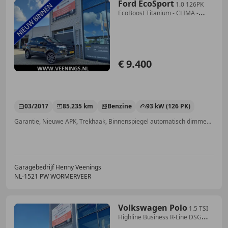
Ford EcoSport
1.0 126PK
EcoBoost Titanium - CLIMA -
CRUISE - STO
€ 9.400
03/2017
85.235 km
Benzine
93 kW (126 PK)
Garantie, Nieuwe APK, Trekhaak, Binnenspiegel automatisch dimmend, Voorruitverwarming, Getinte ramen, Parkeerhulp achter, Lichtmetalen velgen
Garagebedrijf Henny Veenings
NL-1521 PW WORMERVEER
Volkswagen Polo
1.5 TSI
Highline Business R-Line DSG
150PK - R-LIN