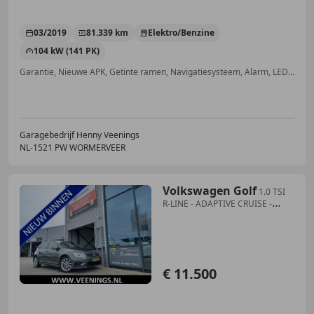
03/2019
81.339 km
Elektro/Benzine
104 kW (141 PK)
Garantie, Nieuwe APK, Getinte ramen, Navigatiesysteem, Alarm, LED verlichting, Regensensor, Dakrails
Garagebedrijf Henny Veenings
NL-1521 PW WORMERVEER
Volkswagen Golf
1.0 TSI
R-LINE - ADAPTIVE CRUISE -
CARPLAY / ANDRO
€ 11.500