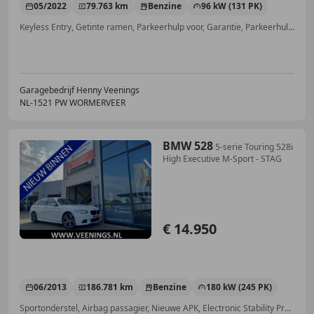
05/2022
79.763 km
Benzine
96 kW (131 PK)
Keyless Entry, Getinte ramen, Parkeerhulp voor, Garantie, Parkeerhulp met camera, Grootlichtassistent, Regensensor, Sfeerverlichting
Garagebedrijf Henny Veenings
NL-1521 PW WORMERVEER
BMW 528
5-serie Touring 528i
High Executive M-Sport - STAG
€ 14.950
06/2013
186.781 km
Benzine
180 kW (245 PK)
Sportonderstel, Airbag passagier, Nieuwe APK, Electronic Stability Program, Parkeerhulp met camera, Sportstoelen, Stoelverwarming, Bluetooth