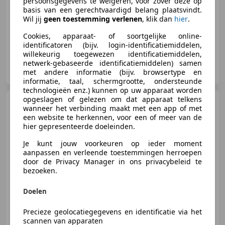
persoonsgegevens te weigeren, voor zover deze op
107 kW (145 PK)
basis van een gerechtvaardigd belang plaatsvindt.
Airbag bestuurder, Sfeerverlichting, Stoelverwarming, Adaptieve Cruise Control, Inductieladen voor smartphones, Lendensteun, Alarm, Stuurwielverwarming
Wil jij
geen toestemming verlenen
, klik dan
hier
.
Cookies, apparaat- of soortgelijke online-
identificatoren (bijv. login-identificatiemiddelen,
willekeurig toegewezen identificatiemiddelen,
Garagebedrijf Henny Veenings
netwerk-gebaseerde identificatiemiddelen) samen
NL-1521 PW WORMERVEER
met andere informatie (bijv. browsertype en
informatie, taal, schermgrootte, ondersteunde
technologieën enz.) kunnen op uw apparaat worden
opgeslagen of gelezen om dat apparaat telkens
Fiat Ducato
30 2.3 MultiJet
wanneer het verbinding maakt met een app of met
KH1 DC 6 PERSOONS - AIRCO -
een website te herkennen, voor een of meer van de
TREKHA
hier gepresenteerde doeleinden.
Je kunt jouw voorkeuren op ieder moment
€ 5.400
aanpassen en verleende toestemmingen herroepen
door de Privacy Manager in ons privacybeleid te
Excl. BTW
bezoeken.
Doelen
05/2008
141.865 km
Diesel
88 kW (120 PK)
Precieze geolocatiegegevens en identificatie via het
Alarm, Getinte ramen, Airconditioning, Lichtmetalen velgen, Radio, Armsteun, Elektrische ramen, CD
scannen van apparaten