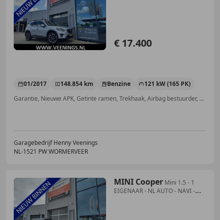
EIGENAAR - C
€ 17.400
01/2017
148.854 km
Benzine
121 kW (165 PK)
Garantie, Nieuwe APK, Getinte ramen, Trekhaak, Airbag bestuurder, Alarm, Parkeerhulp voor, Parkeerhulp met camera
Garagebedrijf Henny Veenings
NL-1521 PW WORMERVEER
MINI Cooper
Mini 1.5 - 1
EIGENAAR - NL AUTO - NAVI -
AIRCO - C