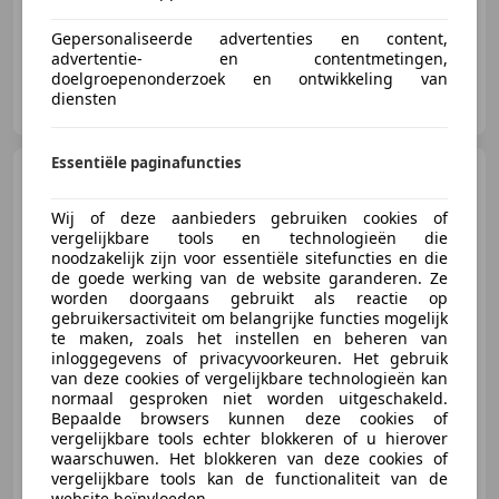
Gepersonaliseerde advertenties en content,
advertentie- en contentmetingen,
doelgroepenonderzoek en ontwikkeling van
Garagebedrijf Henny Veenings
diensten
NL-1521 PW WORMERVEER
Essentiële paginafuncties
Citroen C3
1.2 PureTech C-
Series - CARPLAY / ANDROID -
NAVI -
Wij of deze aanbieders gebruiken cookies of
vergelijkbare tools en technologieën die
noodzakelijk zijn voor essentiële sitefuncties en die
de goede werking van de website garanderen. Ze
worden doorgaans gebruikt als reactie op
€ 12.500
gebruikersactiviteit om belangrijke functies mogelijk
te maken, zoals het instellen en beheren van
inloggegevens of privacyvoorkeuren. Het gebruik
van deze cookies of vergelijkbare technologieën kan
normaal gesproken niet worden uitgeschakeld.
02/2023
34.739 km
Benzine
61 kW (83 PK)
Bepaalde browsers kunnen deze cookies of
Bluetooth, Alarm, Garantie, Automatische klimaatregeling, Elektrisch verstelbare buitenspiegels, LED dagrijverlichting, Regensensor, Grootlichtassistent
vergelijkbare tools echter blokkeren of u hierover
waarschuwen. Het blokkeren van deze cookies of
vergelijkbare tools kan de functionaliteit van de
website beïnvloeden.