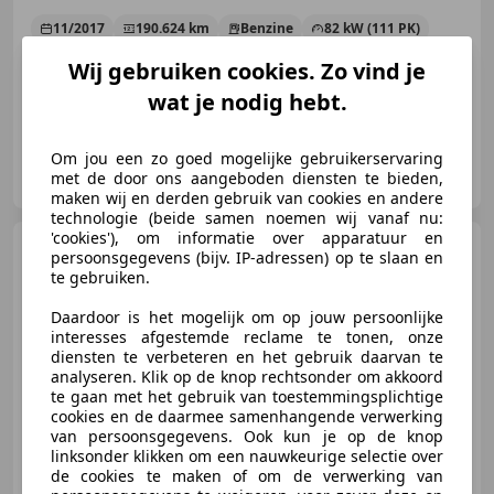
11/2017
190.624 km
Benzine
82 kW (111 PK)
Getinte ramen, Garantie, LED verlichting, Lederen stuurwiel, Nieuwe APK, Sportonderstel, Stoelverwarming, LED dagrijverlichting
Wij gebruiken cookies. Zo vind je
wat je nodig hebt.
Om jou een zo goed mogelijke gebruikerservaring
Garagebedrijf Henny Veenings
met de door ons aangeboden diensten te bieden,
NL-1521 PW WORMERVEER
maken wij en derden gebruik van cookies en andere
technologie (beide samen noemen wij vanaf nu:
'cookies'), om informatie over apparatuur en
Opel Grandland
1.2 Turbo
persoonsgegevens (bijv. IP-adressen) op te slaan en
Hybrid GS **15.906KM** -
te gebruiken.
CAMERA - CARPLA
Daardoor is het mogelijk om op jouw persoonlijke
interesses afgestemde reclame te tonen, onze
diensten te verbeteren en het gebruik daarvan te
€ 32.250
1
analyseren. Klik op de knop rechtsonder om akkoord
te gaan met het gebruik van toestemmingsplichtige
cookies en de daarmee samenhangende verwerking
van persoonsgegevens. Ook kun je op de knop
linksonder klikken om een nauwkeurige selectie over
04/2025
15.906 km
Elektro/Benzine
de cookies te maken of om de verwerking van