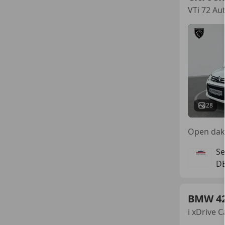
VTi 72 Au
28
Se
DE
BMW 4
i xDrive 