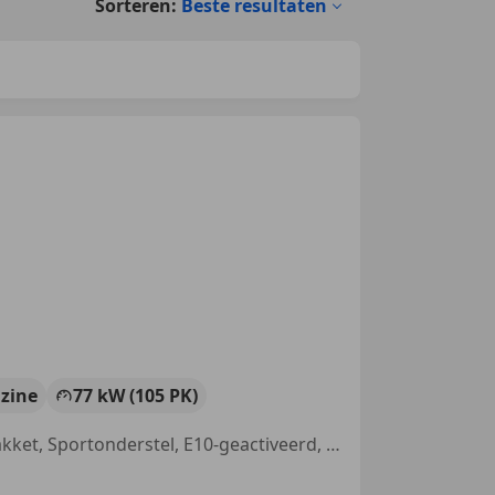
Sorteren:
Beste resultaten
zine
77 kW (105 PK)
Garantie, Nieuwe APK, Stoelverwarming, Parkeerhulp achter, Sportpakket, Sportonderstel, E10-geactiveerd, Elektrisch verstelbare buitenspiegels