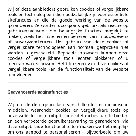
€ 24.890
Wij of deze aanbieders gebruiken cookies of vergelijkbare
tools en technologieën die noodzakelijk zijn voor essentiële
sitefuncties en die de goede werking van de website
garanderen. Ze worden doorgaans gebruikt als reactie op
gebruikersactiviteit om belangrijke functies mogelijk te
maken, zoals het instellen en beheren van inloggegevens
of privacyvoorkeuren. Het gebruik van deze cookies of
vergelijkbare technologieën kan normaal gesproken niet
07/2014
61.144 km
Ben
worden uitgeschakeld. Bepaalde browsers kunnen deze
cookies of vergelijkbare tools echter blokkeren of u
hierover waarschuwen. Het blokkeren van deze cookies of
vergelijkbare tools kan de functionaliteit van de website
beïnvloeden.
idel Automobile OHG
-31515 Wunstorf
Geavanceerde paginafuncties
Wij en derden gebruiken verschillende technologische
ooper Cabrio
middelen, waaronder cookies en vergelijkbare tools op
k, 1.Hand, wenig KM
onze website, om u uitgebreide sitefuncties aan te bieden
en een verbeterde gebruikerservaring te garanderen. Via
€ 15.811
deze uitgebreide functionaliteiten maken we het mogelijk
om ons aanbod te personaliseren - bijvoorbeeld om uw