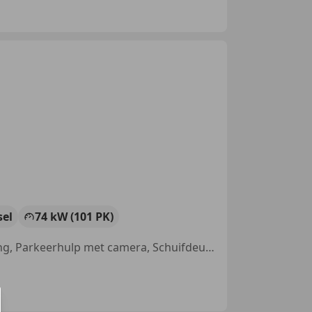
sel
74 kW (101 PK)
Schuifdeur rechts, Nieuwe APK, Parkeerhulp voor, Voorruitverwarming, Parkeerhulp met camera, Schuifdeur links, Stoelverwarming, Automatische klimaatregeling, 2 zones