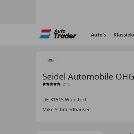
Ga
naar
Auto's
Klassiek
hoofdinhoud
Seidel Automobile OH
(211)
Sterrenbeoordeling 5 van 5
DE-31515 Wunstorf
Mike Schmiedhäuser