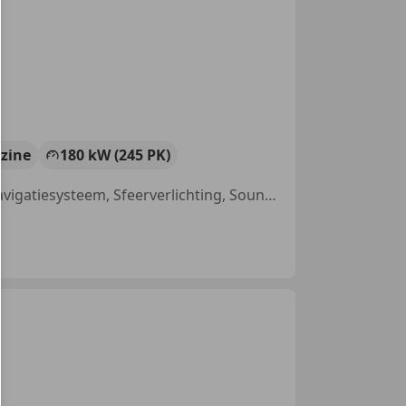
zine
180 kW (245 PK)
Met onderhoudshistorie, Garantie, Nieuwe APK, Stoelverwarming, Navigatiesysteem, Sfeerverlichting, Sound system, Elektrische stoelverstelling