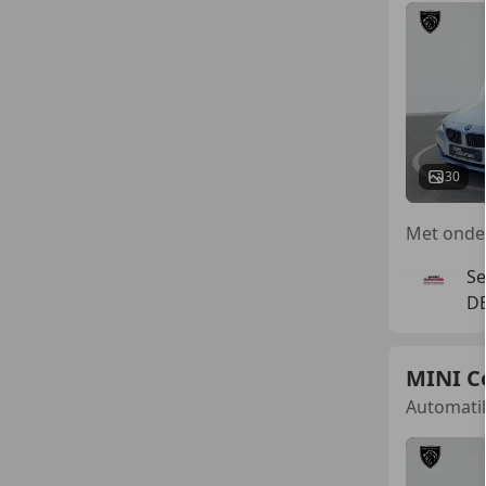
30
Se
DE
MINI C
Automati