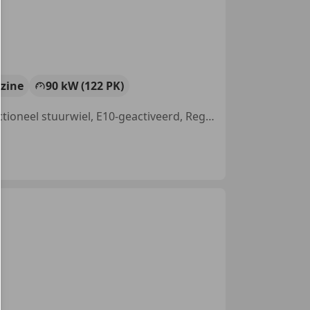
zine
90 kW (122 PK)
Garantie, Stoelverwarming, Nieuwe APK, Navigatiesysteem, Multifunctioneel stuurwiel, E10-geactiveerd, Regensensor, Cruise control