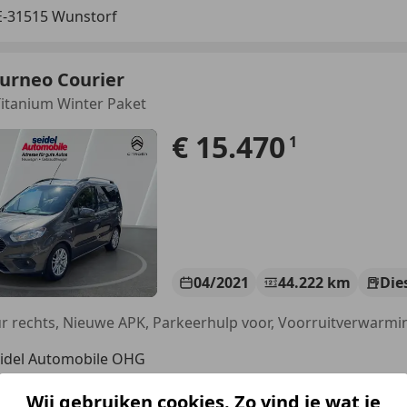
-31515 Wunstorf
urneo Courier
Titanium Winter Paket
€ 15.470
1
04/2021
44.222 km
Die
idel Automobile OHG
-31515 Wunstorf
Wij gebruiken cookies. Zo vind je wat je