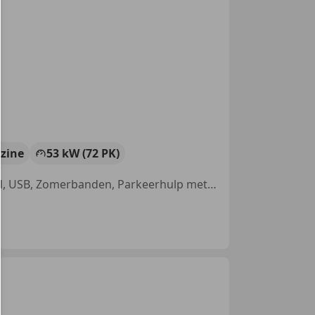
zine
53 kW (72 PK)
Open dak, Garantie, Apple CarPlay, Stoelverwarming, E10-geactiveerd, USB, Zomerbanden, Parkeerhulp met camera