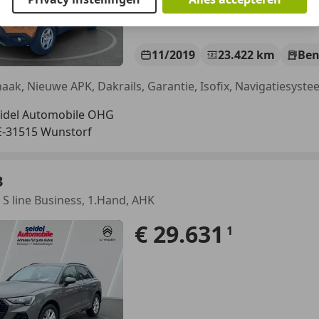
11/2019
23.422 km
Ben
haak, Nieuwe APK, Dakrails, Garantie, Isofix, Navigatiesyst
idel Automobile OHG
-31515 Wunstorf
3
I S line Business, 1.Hand, AHK
€ 29.631
1