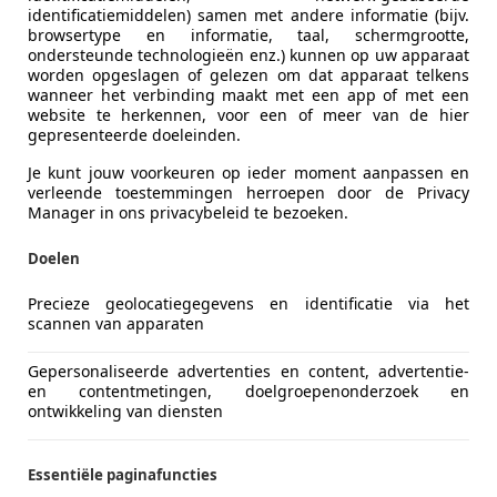
identificatiemiddelen) samen met andere informatie (bijv.
tomatik ETG 5 Airscape Shine
browsertype en informatie, taal, schermgrootte,
ondersteunde technologieën enz.) kunnen op uw apparaat
€ 12.890
worden opgeslagen of gelezen om dat apparaat telkens
wanneer het verbinding maakt met een app of met een
website te herkennen, voor een of meer van de hier
gepresenteerde doeleinden.
Je kunt jouw voorkeuren op ieder moment aanpassen en
verleende toestemmingen herroepen door de Privacy
Manager in ons privacybeleid te bezoeken.
11/2018
14.466 km
Ben
Doelen
Precieze geolocatiegegevens en identificatie via het
scannen van apparaten
idel Automobile OHG
-31515 Wunstorf
Gepersonaliseerde advertenties en content, advertentie-
en contentmetingen, doelgroepenonderzoek en
ontwikkeling van diensten
28
Cabrio Luxury Line Automatic, 1.Hand
Essentiële paginafuncties