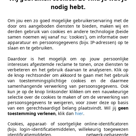
nodig hebt.
es-Benz GLK 250
C BlueEFFI Automatik
Om jou een zo goed mogelijke gebruikerservaring met de
door ons aangeboden diensten te bieden, maken wij en
€ 19.895
derden gebruik van cookies en andere technologie (beide
samen noemen wij vanaf nu: 'cookies'), om informatie over
apparatuur en persoonsgegevens (bijv. IP-adressen) op te
slaan en te gebruiken.
Daardoor is het mogelijk om op jouw persoonlijke
interesses afgestemde reclame te tonen, onze diensten te
verbeteren en het gebruik daarvan te analyseren. Klik op
de knop rechtsonder om akkoord te gaan met het gebruik
08/2010
79.404 km
Die
van toestemmingsplichtige cookies en de daarmee
samenhangende verwerking van persoonsgegevens. Ook
kun je op de knop linksonder klikken om een nauwkeurige
selectie over de cookies te maken of om de verwerking van
persoonsgegevens te weigeren, voor zover deze op basis
idel Automobile OHG
van een gerechtvaardigd belang plaatsvindt. Wil jij
geen
-31515 Wunstorf
toestemming verlenen
, klik dan
hier
.
Cookies, apparaat- of soortgelijke online-identificatoren
(bijv. login-identificatiemiddelen, willekeurig toegewezen
 C1
identificatiemiddelen, netwerk-gebaseerde