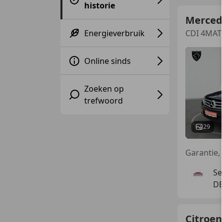
historie
Merced
Energieverbruik
CDI 4MATI
Online sinds
Zoeken op
trefwoord
29
Se
DE
Citroen