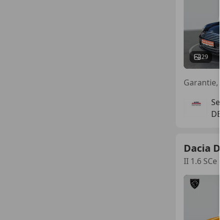
29
Se
DE
Dacia 
II 1.6 SC