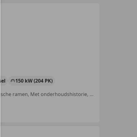
sel
150 kW (204 PK)
Garantie, Sportpakket, Nieuwe APK, Open dak, Panorama dak, Elektrische ramen, Met onderhoudshistorie, Elektrische achterklep