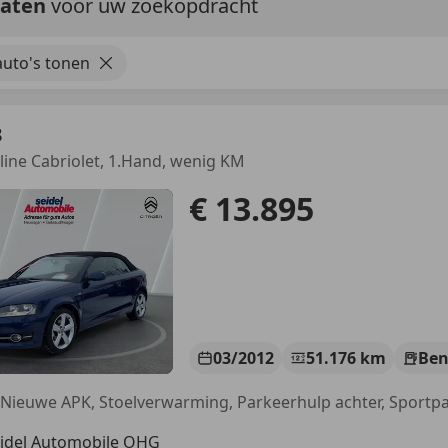
taten
voor uw zoekopdracht
uto's tonen
3
S line Cabriolet, 1.Hand, wenig KM
€ 13.895
03/2012
51.176 km
Ben
idel Automobile OHG