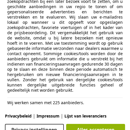
zoekopdrachten bij een later bezoek voort te zetten, om u
geschikte aanbiedingen in uw regio te tonen of om
gepersonaliseerde advertenties en berichten te
verstrekken en te evalueren. Wij slaan uw e-mailadres
lokaal op wanneer u dit opgeeft voor opgeslagen
zoekopdrachten, favoriete voertuigen of in het kader van
de prijsbeoordeling. Dit vergemakkelijkt het gebruik van
04/2014
56.110 km
Ben
de website, omdat u bij latere bezoeken niet opnieuw
hoeft in te voeren. Met uw toestemming wordt op gebruik
gebaseerde informatie verzonden naar dealers waarmee u
contact opneemt. Sommige cookies/tools worden door de
aanbieders gebruikt om informatie die u verstrekt bij het
idel Automobile OHG
indienen van financieringsaanvragen gedurende 30 dagen
-31515 Wunstorf
op te slaan en deze binnen deze periode automatisch te
hergebruiken om nieuwe financieringsaanvragen in te
vullen. Zonder het gebruik van dergelijke cookies/tools
kunnen dergelijke uitgebreide functies geheel of
Duster
gedeeltelijk niet worden gebruikt.
e 115 Comfort 4WD sehr wenig KM
Wij werken samen met 225 aanbieders.
€ 16.950
|
|
Privacybeleid
Impressum
Lijst van leveranciers
Privacy instellingen
Alles accepteren