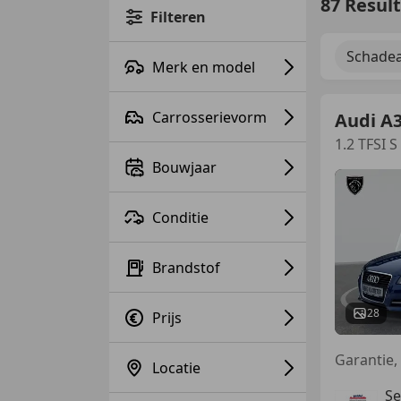
87 Resul
Filteren
Schadea
Merk en model
Carrosserievorm
Audi A
1.2 TFSI 
Bouwjaar
Conditie
Brandstof
28
Prijs
Locatie
Se