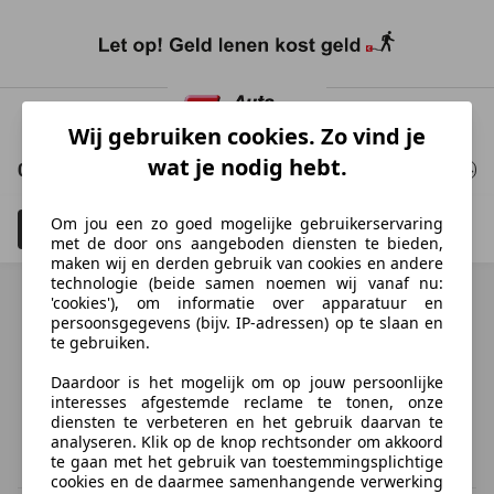
Ga
naar
Wij gebruiken cookies. Zo vind je
hoofdinhoud
wat je nodig hebt.
0 Resultaten
voor uw zoekopdracht
Om jou een zo goed mogelijke gebruikerservaring
Filteren
Schadeauto's tonen
3
met de door ons aangeboden diensten te bieden,
maken wij en derden gebruik van cookies en andere
technologie (beide samen noemen wij vanaf nu:
'cookies'), om informatie over apparatuur en
persoonsgegevens (bijv. IP-adressen) op te slaan en
te gebruiken.
Ontdek vergelijkbare voertuigen
Daardoor is het mogelijk om op jouw persoonlijke
Niet precies je zoekopdracht, maar misschien wel de
interesses afgestemde reclame te tonen, onze
perfecte match.
diensten te verbeteren en het gebruik daarvan te
analyseren. Klik op de knop rechtsonder om akkoord
te gaan met het gebruik van toestemmingsplichtige
cookies en de daarmee samenhangende verwerking