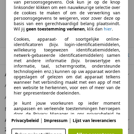
van persoonsgegevens. Ook kun je op de knop
BTW verrekenbaar
linksonder klikken om een nauwkeurige selectie over
Specificatie van de fabrikant voor nieuwe voertuigen. Afhankelijk van de
de cookies te maken of om de verwerking van
kilometerstand, het rijgedrag, de leeftijd van de batterij en het
persoonsgegevens te weigeren, voor zover deze op
laadgedrag, kan de radius van occasies aanzienlijk variëren.
basis van een gerechtvaardigd belang plaatsvindt.
Wil jij
geen toestemming verlenen
, klik dan
hier
.
Homepage
Cookies, apparaat- of soortgelijke online-
identificatoren (bijv. login-identificatiemiddelen,
willekeurig toegewezen identificatiemiddelen,
netwerk-gebaseerde identificatiemiddelen) samen
Naar boven
met andere informatie (bijv. browsertype en
informatie, taal, schermgrootte, ondersteunde
technologieën enz.) kunnen op uw apparaat worden
Auto kopen
opgeslagen of gelezen om dat apparaat telkens
wanneer het verbinding maakt met een app of met
Auto kooptips
een website te herkennen, voor een of meer van de
hier gepresenteerde doeleinden.
Auto zoektips
Je kunt jouw voorkeuren op ieder moment
aanpassen en verleende toestemmingen herroepen
Meer informatie
door de Privacy Manager in ons privacybeleid te
bezoeken.
Auto verkopen
|
|
Privacybeleid
Impressum
Lijst van leveranciers
Zakelijk
Doelen