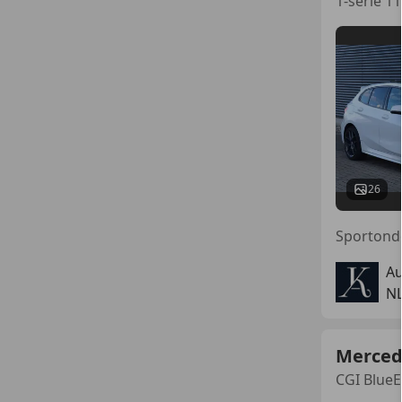
1-serie 1
26
Au
N
Merced
CGI BlueE