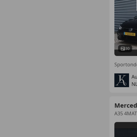
30
Au
N
Merced
A35 4MAT