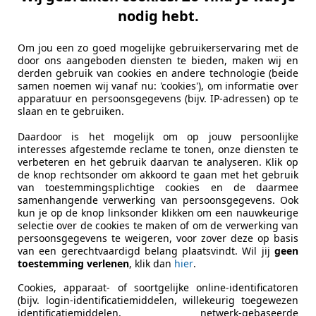
nodig hebt.
es-Benz CLA 200
Om jou een zo goed mogelijke gebruikerservaring met de
door ons aangeboden diensten te bieden, maken wij en
NO|SFEERVERLICHTING|MEMORY|CAMERA|SFEER!
derden gebruik van cookies en andere technologie (beide
samen noemen wij vanaf nu: 'cookies'), om informatie over
€ 29.950
apparatuur en persoonsgegevens (bijv. IP-adressen) op te
slaan en te gebruiken.
Daardoor is het mogelijk om op jouw persoonlijke
interesses afgestemde reclame te tonen, onze diensten te
verbeteren en het gebruik daarvan te analyseren. Klik op
de knop rechtsonder om akkoord te gaan met het gebruik
van toestemmingsplichtige cookies en de daarmee
samenhangende verwerking van persoonsgegevens. Ook
kun je op de knop linksonder klikken om een nauwkeurige
01/2020
84.950 km
Ben
selectie over de cookies te maken of om de verwerking van
persoonsgegevens te weigeren, voor zover deze op basis
van een gerechtvaardigd belang plaatsvindt. Wil jij
geen
toestemming verlenen
, klik dan
hier
.
to Kasva
Cookies, apparaat- of soortgelijke online-identificatoren
L-7207 BH ZUTPHEN
(bijv. login-identificatiemiddelen, willekeurig toegewezen
identificatiemiddelen, netwerk-gebaseerde