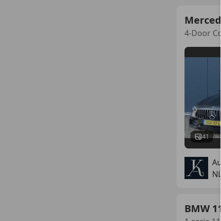
Merced
4-Door C
41
Au
N
BMW 1