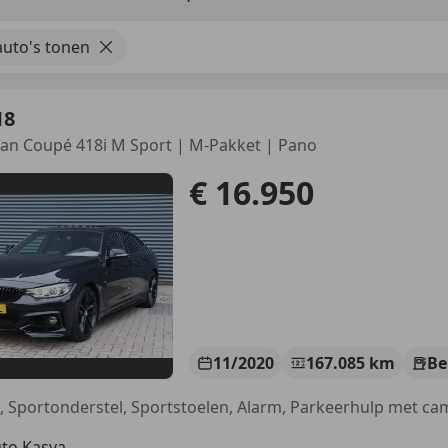
uto's tonen
18
ran Coupé 418i M Sport | M-Pakket | Pano
€ 16.950
11/2020
167.085 km
Be
to Kasva