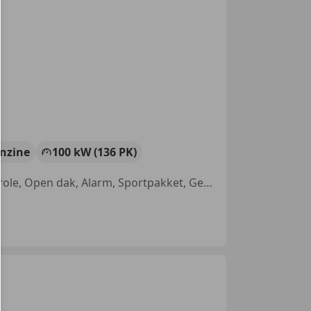
nzine
100 kW (136 PK)
Sportonderstel, Sportstoelen, Panorama dak, Bandenspanningscontrole, Open dak, Alarm, Sportpakket, Getinte ramen