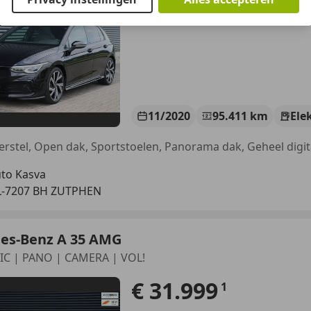
11/2020
95.411 km
Ele
to Kasva
L-7207 BH ZUTPHEN
es-Benz A 35 AMG
IC | PANO | CAMERA | VOL!
€ 31.999
1