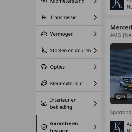
Kilometerstand
N
Transmissie
Merced
Vermogen
AMG |NAP
Stoelen en deuren
Opties
Kleur exterieur
29
Interieur en
bekleding
Garantie en
Au
historie
N