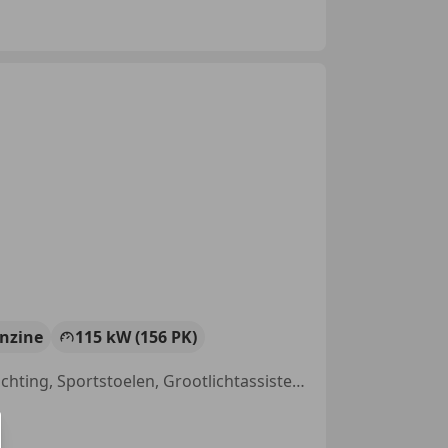
nzine
115 kW (156 PK)
Sportonderstel, Parkeerhulp met camera, Stoelverwarming, LED verlichting, Sportstoelen, Grootlichtassistent, Navigatiesysteem, Elektrische achterklep