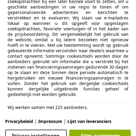
zoekopdrachten bij een later bezoek voort te zetten, om u
€ 6.950
geschikte aanbiedingen in uw regio te tonen of om
gepersonaliseerde advertenties en berichten te
verstrekken en te evalueren. Wij slaan uw e-mailadres
lokaal op wanneer u dit opgeeft voor opgeslagen
zoekopdrachten, favoriete voertuigen of in het kader van
de prijsbeoordeling. Dit vergemakkelijkt het gebruik van
de website, omdat u bij latere bezoeken niet opnieuw
hoeft in te voeren. Met uw toestemming wordt op gebruik
gebaseerde informatie verzonden naar dealers waarmee u
contact opneemt. Sommige cookies/tools worden door de
09/2010
187.851 km
Be
aanbieders gebruikt om informatie die u verstrekt bij het
indienen van financieringsaanvragen gedurende 30 dagen
op te slaan en deze binnen deze periode automatisch te
hergebruiken om nieuwe financieringsaanvragen in te
vullen. Zonder het gebruik van dergelijke cookies/tools
to Kasva
kunnen dergelijke uitgebreide functies geheel of
L-7207 BH ZUTPHEN
gedeeltelijk niet worden gebruikt.
Wij werken samen met 225 aanbieders.
agen Golf
-Line | 3X R-Line | PANO | IQ.Light | VO
|
|
Privacybeleid
Impressum
Lijst van leveranciers
€ 25.950
1
Privacy instellingen
Alles accepteren