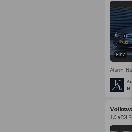
17
Au
N
Volksw
1.5 eTSI R