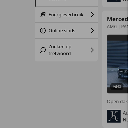
Energieverbruik
Merced
AMG |PA
Online sinds
Zoeken op
trefwoord
43
Au
N