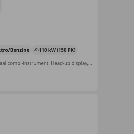
ktro/Benzine
110 kW (150 PK)
Sportonderstel, Open dak, Sportstoelen, Panorama dak, Geheel digitaal combi-instrument, Head-up display, Lane Departure Warning Systeem, Parkeerhulp met camera