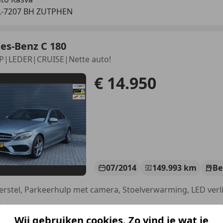
L-7207 BH ZUTPHEN
es-Benz C 180
|LEDER|CRUISE|Nette auto!
€ 14.950
07/2014
149.993 km
Be
to Kasva
Wij gebruiken cookies. Zo vind je wat je
L-7207 BH ZUTPHEN