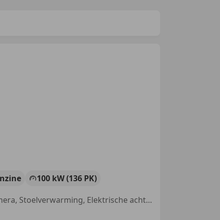
nzine
100 kW (136 PK)
Open dak, Sportonderstel, Sportstoelen, Alarm, Parkeerhulp met camera, Stoelverwarming, Elektrische achterklep, Inductieladen voor smartphones