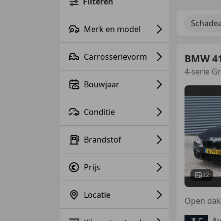
Filteren
Schadea
Merk en model
Carrosserievorm
BMW 4
4-serie G
Bouwjaar
Conditie
Brandstof
Prijs
22
Locatie
Au