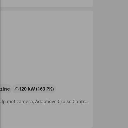
zine
120 kW (163 PK)
Open dak, 360° camera, Airbag bestuurder, Getinte ramen, Parkeerhulp met camera, Adaptieve Cruise Control, Panorama dak, Elektrische stoelverstelling