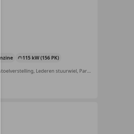
nzine
115 kW (156 PK)
Alarm, Navigatiesysteem, Automatische klimaatregeling, Elektrische stoelverstelling, Lederen stuurwiel, Parkeerhulp voor, Lichtmetalen velgen, Radio