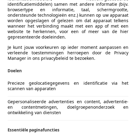
identificatiemiddelen) samen met andere informatie (bijv.
browsertype en informatie, taal, schermgrootte,
es-Benz AMG GT
ondersteunde technologieën enz.) kunnen op uw apparaat
oupe AMG 43 4MATIC+ Premium Plus | PANO |
worden opgeslagen of gelezen om dat apparaat telkens
wanneer het verbinding maakt met een app of met een
€ 79.950
website te herkennen, voor een of meer van de hier
gepresenteerde doeleinden.
Je kunt jouw voorkeuren op ieder moment aanpassen en
verleende toestemmingen herroepen door de Privacy
Manager in ons privacybeleid te bezoeken.
Doelen
Precieze geolocatiegegevens en identificatie via het
08/2022
66.431 km
Ben
scannen van apparaten
to Kasva
Gepersonaliseerde advertenties en content, advertentie-
L-7207 BH ZUTPHEN
en contentmetingen, doelgroepenonderzoek en
ontwikkeling van diensten
18
Essentiële paginafuncties