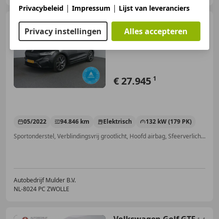
|
|
Privacybeleid
Impressum
Lijst van leveranciers
Skoda Enyaq
iV 60 Sportline
Privacy instellingen
Alles accepteren
| SOH 93.1% | Winterpakket |
Camer
€ 27.945
1
05/2022
94.846 km
Elektrisch
132 kW (179 PK)
Sportonderstel, Verblindingsvrij grootlicht, Hoofd airbag, Sfeerverlichting, Inductieladen voor smartphones, Apple CarPlay, Grootlichtassistent, Dakrails
Autobedrijf Mulder B.V.
NL-8024 PC ZWOLLE
Volkswagen Golf GTE