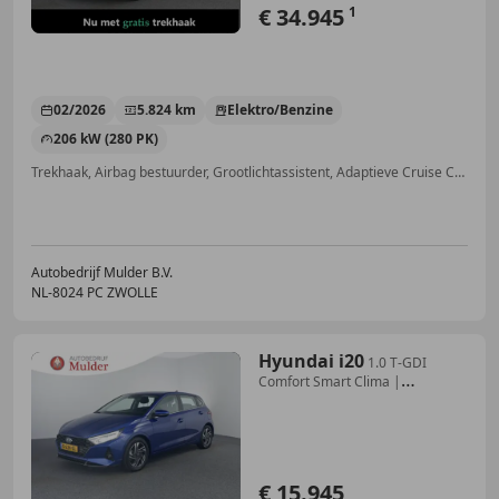
€ 34.945
1
02/2026
5.824 km
Elektro/Benzine
206 kW (280 PK)
Trekhaak, Airbag bestuurder, Grootlichtassistent, Adaptieve Cruise Control, Navigatiesysteem, Alarm, Elektrische ramen, Hill-Hold Control
Autobedrijf Mulder B.V.
NL-8024 PC ZWOLLE
Hyundai i20
1.0 T-GDI
Comfort Smart Clima |
Winterpakket | Tre
€ 15.945