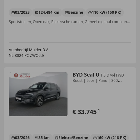
03/2023
124.484 km
Benzine
110 kW (150 PK)
Sportstoelen, Open dak, Elektrische ramen, Geheel digitaal combi-instrument, Panorama dak, Automatische klimaatregeling, 3 zones, Parkeerhulp voor, Parkeerhulp met camera
Autobedrijf Mulder B.V.
NL-8024 PC ZWOLLE
BYD Seal U
1.5 DM-i FWD
Boost | Leer | Pano | 360
Camera | St
€ 33.745
1
03/2026
35 km
Elektro/Benzine
160 kW (218 PK)