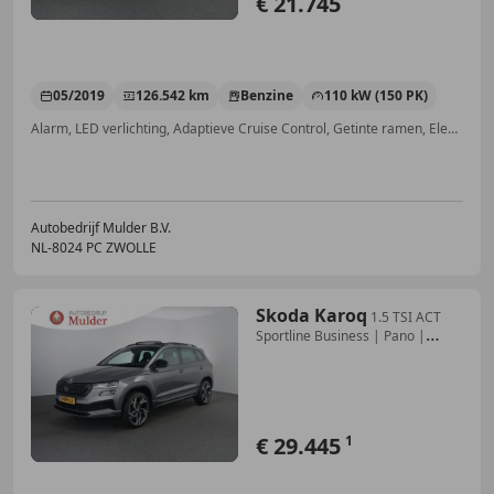
€ 21.745
05/2019
126.542 km
Benzine
110 kW (150 PK)
Alarm, LED verlichting, Adaptieve Cruise Control, Getinte ramen, Elektrische achterklep, Lichtmetalen velgen, Parkeerhulp voor, Massagestoelen
Autobedrijf Mulder B.V.
NL-8024 PC ZWOLLE
Skoda Karoq
1.5 TSI ACT
Sportline Business | Pano |
Camera | C
€ 29.445
1