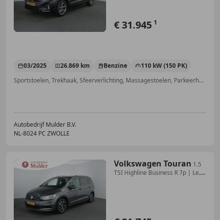
€ 31.945
1
03/2025
26.869 km
Benzine
110 kW (150 PK)
Sportstoelen, Trekhaak, Sfeerverlichting, Massagestoelen, Parkeerhulp met camera, Inductieladen voor smartphones, Verblindingsvrij grootlicht, LED verlichting
Autobedrijf Mulder B.V.
NL-8024 PC ZWOLLE
Volkswagen Touran
1.5
TSI Highline Business R 7p | Led
| ACC | Alcan