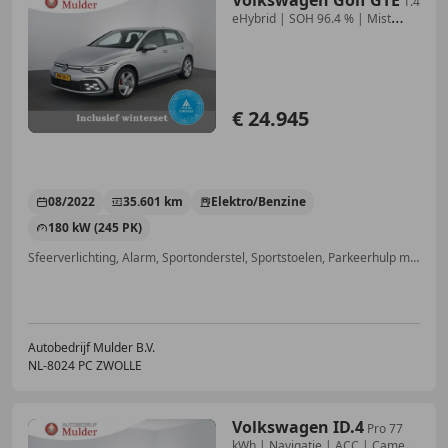
1.4
eHybrid | SOH 96.4 % | Mist
lampen | Camera |
€ 24.945
08/2022
35.601 km
Elektro/Benzine
180 kW (245 PK)
Sfeerverlichting, Alarm, Sportonderstel, Sportstoelen, Parkeerhulp met camera, Adaptieve Cruise Control, Stoelverwarming, Lichtmetalen velgen
Autobedrijf Mulder B.V.
NL-8024 PC ZWOLLE
Volkswagen ID.4
Pro 77
kWh | Navigatie | ACC | Camera