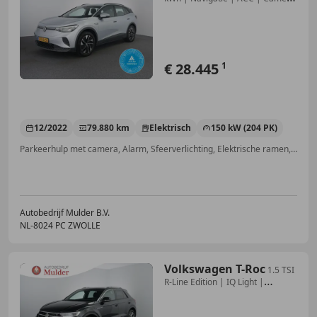
| Assistenti
€ 28.445
1
12/2022
79.880 km
Elektrisch
150 kW (204 PK)
Parkeerhulp met camera, Alarm, Sfeerverlichting, Elektrische ramen, Lichtmetalen velgen, Adaptieve Cruise Control, Bochtverlichting, Keyless Entry
Autobedrijf Mulder B.V.
NL-8024 PC ZWOLLE
Volkswagen T-Roc
1.5 TSI
R-Line Edition | IQ Light |
Trekhaak | Cam