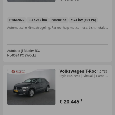
06/2022
47.212 km
Benzine
74 kW (101 PK)
Automatische klimaatregeling, Parkeerhulp met camera, Lichtmetalen velgen, Alarm, Navigatiesysteem, Elektrisch verstelbare buitenspiegels, LED verlichting, Digitale radio-ontvangst
Autobedrijf Mulder B.V.
NL-8024 PC ZWOLLE
Volkswagen T-Roc
1.5 TSI
Style Business | Virtual | Camera
| ACC |
€ 20.445
1