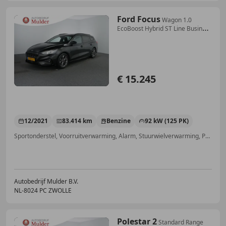
Ford Focus
Wagon 1.0
EcoBoost Hybrid ST Line Business
125 PK
€ 15.245
12/2021
83.414 km
Benzine
92 kW (125 PK)
Sportonderstel, Voorruitverwarming, Alarm, Stuurwielverwarming, Parkeerhulp met camera, Trekhaak, Lane Departure Warning Systeem, Stoelverwarming
Autobedrijf Mulder B.V.
NL-8024 PC ZWOLLE
Polestar 2
Standard Range