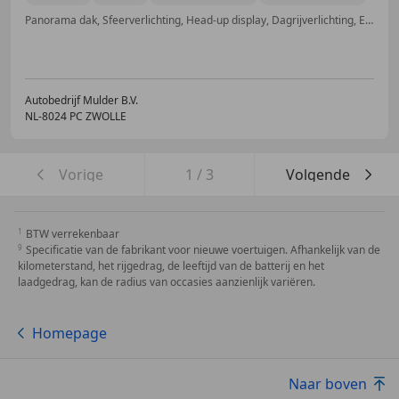
Panorama dak, Sfeerverlichting, Head-up display, Dagrijverlichting, Elektrische stoelverstelling, Elektrische achterklep, Alarm, Airbag bestuurder
Autobedrijf Mulder B.V.
NL-8024 PC ZWOLLE
Vorige
1
/
3
Volgende
BTW verrekenbaar
Specificatie van de fabrikant voor nieuwe voertuigen. Afhankelijk van de
kilometerstand, het rijgedrag, de leeftijd van de batterij en het
laadgedrag, kan de radius van occasies aanzienlijk variëren.
Homepage
Naar boven