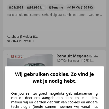
01/2021
98.980 km
Benzine
110 kW (150 PK)
Parkeerhulp met camera, Geheel digitaal combi-instrument, Getinte ramen, Alarm, Bochtverlichting, Elektrische achterklep, Adaptieve Cruise Control, Navigatiesysteem
Autobedrijf Mulder B.V.
NL-8024 PC ZWOLLE
Renault Megane
Estate
1.0 TCe Business 115PK |
Carplay | Clima |
Wij gebruiken cookies. Zo vind je
wat je nodig hebt.
€ 13.445
1
Om jou een zo goed mogelijke gebruikerservaring
met de door ons aangeboden diensten te bieden,
maken wij en derden gebruik van cookies en andere
09/2022
77.745 km
Benzine
84 kW (114 PK)
technologie (beide samen noemen wij vanaf nu: