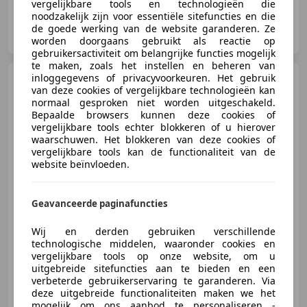
vergelijkbare tools en technologieën die
noodzakelijk zijn voor essentiële sitefuncties en die
Autobedrijf Mulder B.V.
de goede werking van de website garanderen. Ze
NL-8024 PC ZWOLLE
worden doorgaans gebruikt als reactie op
gebruikersactiviteit om belangrijke functies mogelijk
te maken, zoals het instellen en beheren van
Skoda Karoq
inloggegevens of privacyvoorkeuren. Het gebruik
1.5 TSI ACT
van deze cookies of vergelijkbare technologieën kan
Sportline Business | Pano |
normaal gesproken niet worden uitgeschakeld.
Winterpakk
Bepaalde browsers kunnen deze cookies of
vergelijkbare tools echter blokkeren of u hierover
waarschuwen. Het blokkeren van deze cookies of
vergelijkbare tools kan de functionaliteit van de
€ 29.445
website beïnvloeden.
Geavanceerde paginafuncties
06/2021
56.166 km
Benzine
110 kW (150 PK)
Wij en derden gebruiken verschillende
Sportstoelen, Open dak, Alarm, Geheel digitaal combi-instrument, Elektrische ramen, Getinte ramen, Parkeerhulp met camera, LED verlichting
technologische middelen, waaronder cookies en
vergelijkbare tools op onze website, om u
uitgebreide sitefuncties aan te bieden en een
verbeterde gebruikerservaring te garanderen. Via
deze uitgebreide functionaliteiten maken we het
Autobedrijf Mulder B.V.
mogelijk om ons aanbod te personaliseren -