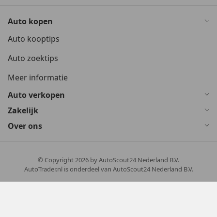
Auto kopen
Auto kooptips
Auto zoektips
Meer informatie
Auto verkopen
Zakelijk
Over ons
© Copyright
2026
by AutoScout24 Nederland B.V.
AutoTrader.nl is onderdeel van AutoScout24 Nederland B.V.