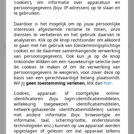
'cookies'), om informatie over apparatuur en
Alarm, Navigatiesysteem, Lendensteun, Parkeerhulp voor, LED verlichting, Digitale radio-ontvangst, Airbag bestuurder, Automatische klimaatregeling
persoonsgegevens (bijv. IP-adressen) op te slaan en
te gebruiken.
Daardoor is het mogelijk om op jouw persoonlijke
interesses afgestemde reclame te tonen, onze
Autobedrijf Mulder B.V.
diensten te verbeteren en het gebruik daarvan te
NL-8024 PC ZWOLLE
analyseren. Klik op de knop rechtsonder om akkoord
te gaan met het gebruik van toestemmingsplichtige
cookies en de daarmee samenhangende verwerking
BMW X1
xDrive25e | Pano |
van persoonsgegevens. Ook kun je op de knop
SOH 88.3% | LED | Leer | Keyles
linksonder klikken om een nauwkeurige selectie over
de cookies te maken of om de verwerking van
persoonsgegevens te weigeren, voor zover deze op
basis van een gerechtvaardigd belang plaatsvindt.
Wil jij
geen toestemming verlenen
, klik dan
hier
.
€ 26.945
Cookies, apparaat- of soortgelijke online-
identificatoren (bijv. login-identificatiemiddelen,
willekeurig toegewezen identificatiemiddelen,
netwerk-gebaseerde identificatiemiddelen) samen
met andere informatie (bijv. browsertype en
05/2022
92.010 km
Elektro/Benzine
informatie, taal, schermgrootte, ondersteunde
162 kW (220 PK)
technologieën enz.) kunnen op uw apparaat worden
opgeslagen of gelezen om dat apparaat telkens
Open dak, Sportstoelen, Elektrische stoelverstelling, Panorama dak, Parkeerhulp met camera, 4x4, Getinte ramen, Alarm