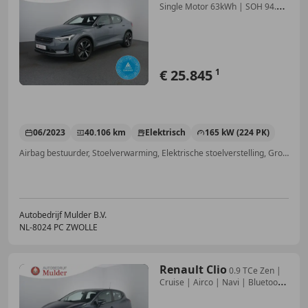
Single Motor 63kWh | SOH 94.1%
| Me
€ 25.845
1
06/2023
40.106 km
Elektrisch
165 kW (224 PK)
Airbag bestuurder, Stoelverwarming, Elektrische stoelverstelling, Grootlichtassistent, Verkeersbordherkenning, Zij-airbags, Bochtverlichting, LED verlichting
Autobedrijf Mulder B.V.
NL-8024 PC ZWOLLE
Renault Clio
0.9 TCe Zen |
Cruise | Airco | Navi | Bluetooth
|