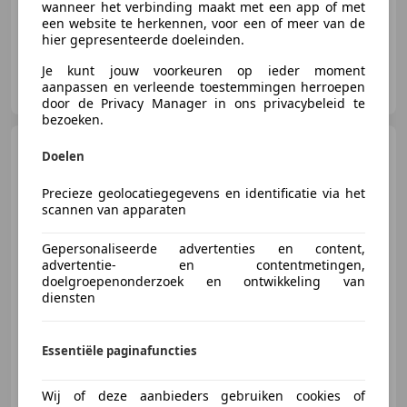
wanneer het verbinding maakt met een app of met
een website te herkennen, voor een of meer van de
hier gepresenteerde doeleinden.
Je kunt jouw voorkeuren op ieder moment
Autobedrijf Mulder B.V.
aanpassen en verleende toestemmingen herroepen
NL-8024 PC ZWOLLE
door de Privacy Manager in ons privacybeleid te
bezoeken.
Audi A5
Sportback 35 TFSI
Doelen
Sport S-line black edition | Spo
Precieze geolocatiegegevens en identificatie via het
scannen van apparaten
Gepersonaliseerde advertenties en content,
€ 26.445
advertentie- en contentmetingen,
doelgroepenonderzoek en ontwikkeling van
diensten
01/2020
87.350 km
Benzine
110 kW (150 PK)
Essentiële paginafuncties
Sportonderstel, Elektrische achterklep, Sportstoelen, Getinte ramen, Alarm, LED verlichting, Lichtmetalen velgen, Navigatiesysteem
Wij of deze aanbieders gebruiken cookies of