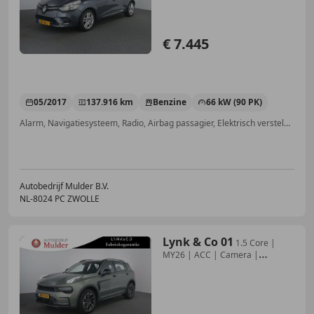
€ 7.445
05/2017
137.916 km
Benzine
66 kW (90 PK)
Alarm, Navigatiesysteem, Radio, Airbag passagier, Elektrisch verstelbare buitenspiegels, Airbag bestuurder, Cruise control, Digitale radio-ontvangst
Autobedrijf Mulder B.V.
NL-8024 PC ZWOLLE
Lynk & Co 01
1.5 Core |
MY26 | ACC | Camera |
Stoelverwarming |