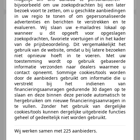
NL-8024 PC ZWOLLE
bijvoorbeeld om uw zoekopdrachten bij een later
bezoek voort te zetten, om u geschikte aanbiedingen
in uw regio te tonen of om gepersonaliseerde
Renault Arkana
advertenties en berichten te verstrekken en te
1.6 E-Tech
hybrid 145 E-Tech engineered |
evalueren. Wij slaan uw e-mailadres lokaal op
Pano | C
wanneer u dit opgeeft voor opgeslagen
zoekopdrachten, favoriete voertuigen of in het kader
van de prijsbeoordeling. Dit vergemakkelijkt het
gebruik van de website, omdat u bij latere bezoeken
niet opnieuw hoeft in te voeren. Met uw
€ 24.445
toestemming wordt op gebruik gebaseerde
informatie verzonden naar dealers waarmee u
contact opneemt. Sommige cookies/tools worden
door de aanbieders gebruikt om informatie die u
verstrekt bij het indienen van
03/2023
45.000 km
Elektro/Benzine
financieringsaanvragen gedurende 30 dagen op te
105 kW (143 PK)
slaan en deze binnen deze periode automatisch te
hergebruiken om nieuwe financieringsaanvragen in
Panorama dak, Elektrische stoelverstelling, Alarm, Stoelverwarming, Inductieladen voor smartphones, Stuurwielverwarming, Open dak, Elektrische ramen
te vullen. Zonder het gebruik van dergelijke
cookies/tools kunnen dergelijke uitgebreide functies
geheel of gedeeltelijk niet worden gebruikt.
Autobedrijf Mulder B.V.
Wij werken samen met 225 aanbieders.
NL-8024 PC ZWOLLE