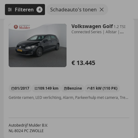
Filteren
Schadeauto's tonen
4
Volkswagen Golf
1.2 TSI
Connected Series | Allstar |
Stoelverwarmi
€ 13.445
01/2017
109.149 km
Benzine
81 kW (110 PK)
Getinte ramen, LED verlichting, Alarm, Parkeerhulp met camera, Trekhaak, Stoelverwarming, Apple CarPlay, Lendensteun
Autobedrijf Mulder B.V.
NL-8024 PC ZWOLLE