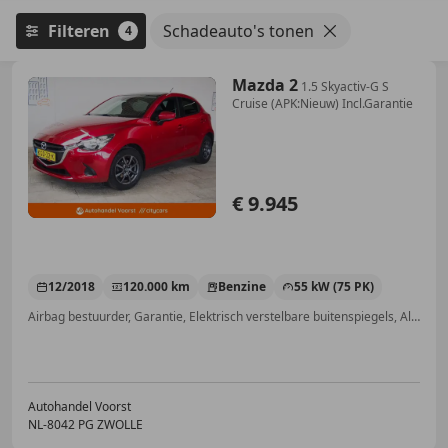
Filteren
Schadeauto's tonen
4
Mazda 2
1.5 Skyactiv-G S
Cruise (APK:Nieuw) Incl.Garantie
€ 9.945
12/2018
120.000 km
Benzine
55 kW (75 PK)
Airbag bestuurder, Garantie, Elektrisch verstelbare buitenspiegels, Alarm, Airconditioning, Nieuwe APK, Lichtmetalen velgen, Multifunctioneel stuurwiel
Autohandel Voorst
NL-8042 PG ZWOLLE