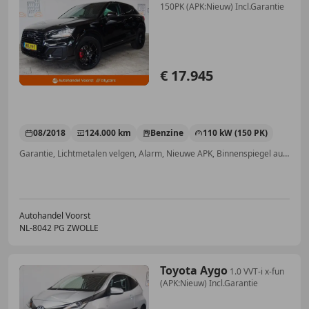
150PK (APK:Nieuw) Incl.Garantie
€ 17.945
08/2018
124.000 km
Benzine
110 kW (150 PK)
Garantie, Lichtmetalen velgen, Alarm, Nieuwe APK, Binnenspiegel automatisch dimmend, Multifunctioneel stuurwiel
Autohandel Voorst
NL-8042 PG ZWOLLE
Toyota Aygo
1.0 VVT-i x-fun
(APK:Nieuw) Incl.Garantie