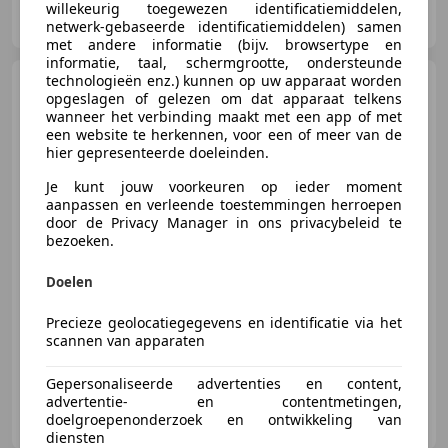
Autohandel Voorst
willekeurig toegewezen identificatiemiddelen,
NL-8042 PG ZWOLLE
netwerk-gebaseerde identificatiemiddelen) samen
met andere informatie (bijv. browsertype en
informatie, taal, schermgrootte, ondersteunde
technologieën enz.) kunnen op uw apparaat worden
Mazda 2
1.3 TS Airco
opgeslagen of gelezen om dat apparaat telkens
(APK:Nieuw) Incl.Garantie
wanneer het verbinding maakt met een app of met
een website te herkennen, voor een of meer van de
hier gepresenteerde doeleinden.
Je kunt jouw voorkeuren op ieder moment
€ 5.945
aanpassen en verleende toestemmingen herroepen
door de Privacy Manager in ons privacybeleid te
bezoeken.
Doelen
09/2011
125.000 km
Benzine
55 kW (75 PK)
Airconditioning, Garantie, Nieuwe APK, Multifunctioneel stuurwiel, Lederen stuurwiel, Startonderbreker, Alarm, Radio
Precieze geolocatiegegevens en identificatie via het
scannen van apparaten
Gepersonaliseerde advertenties en content,
advertentie- en contentmetingen,
Autohandel Voorst
doelgroepenonderzoek en ontwikkeling van
NL-8042 PG ZWOLLE
diensten