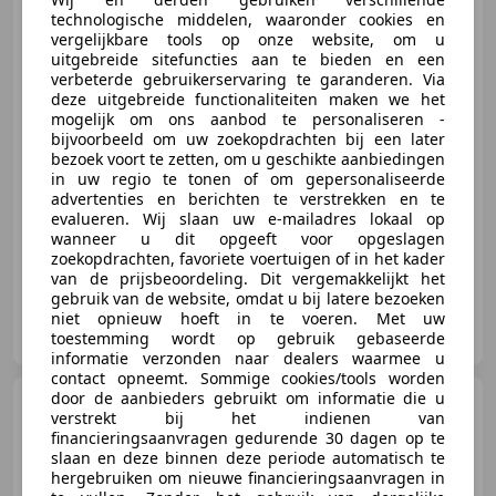
Airco (APK:Nieuw) Incl.Garantie
technologische middelen, waaronder cookies en
vergelijkbare tools op onze website, om u
uitgebreide sitefuncties aan te bieden en een
verbeterde gebruikerservaring te garanderen. Via
deze uitgebreide functionaliteiten maken we het
€ 4.745
mogelijk om ons aanbod te personaliseren -
bijvoorbeeld om uw zoekopdrachten bij een later
bezoek voort te zetten, om u geschikte aanbiedingen
in uw regio te tonen of om gepersonaliseerde
advertenties en berichten te verstrekken en te
05/2012
104.000 km
Benzine
50 kW (68 PK)
evalueren. Wij slaan uw e-mailadres lokaal op
wanneer u dit opgeeft voor opgeslagen
zoekopdrachten, favoriete voertuigen of in het kader
van de prijsbeoordeling. Dit vergemakkelijkt het
gebruik van de website, omdat u bij latere bezoeken
Autohandel Voorst
niet opnieuw hoeft in te voeren. Met uw
NL-8042 PG ZWOLLE
toestemming wordt op gebruik gebaseerde
informatie verzonden naar dealers waarmee u
contact opneemt. Sommige cookies/tools worden
door de aanbieders gebruikt om informatie die u
Mitsubishi Space Star
verstrekt bij het indienen van
1.0 Inform Airco (APK:Nieuw)
financieringsaanvragen gedurende 30 dagen op te
Incl.Garantie
slaan en deze binnen deze periode automatisch te
hergebruiken om nieuwe financieringsaanvragen in