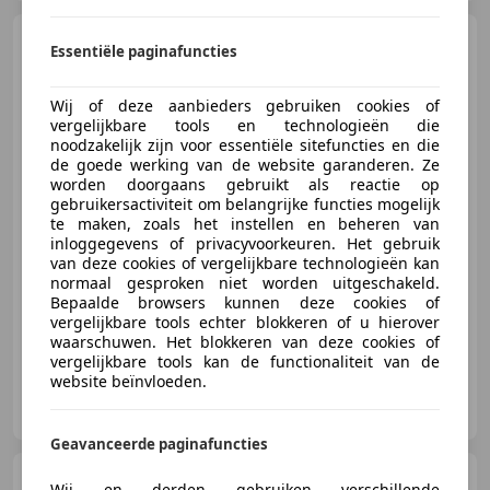
Kia Picanto
1.0 CVVT
Essentiële paginafuncties
Comfort Pack (APK:Nieuw)
Incl.Garantie
Wij of deze aanbieders gebruiken cookies of
vergelijkbare tools en technologieën die
noodzakelijk zijn voor essentiële sitefuncties en die
de goede werking van de website garanderen. Ze
€ 5.945
worden doorgaans gebruikt als reactie op
gebruikersactiviteit om belangrijke functies mogelijk
te maken, zoals het instellen en beheren van
inloggegevens of privacyvoorkeuren. Het gebruik
09/2012
105.000 km
Benzine
51 kW (69 PK)
van deze cookies of vergelijkbare technologieën kan
normaal gesproken niet worden uitgeschakeld.
Airconditioning, Garantie, Nieuwe APK, Elektrisch verstelbare buitenspiegels, Alarm, Airbag passagier, Zij-airbags, Elektrische ramen
Bepaalde browsers kunnen deze cookies of
vergelijkbare tools echter blokkeren of u hierover
waarschuwen. Het blokkeren van deze cookies of
vergelijkbare tools kan de functionaliteit van de
website beïnvloeden.
Autohandel Voorst
NL-8042 PG ZWOLLE
Geavanceerde paginafuncties
Suzuki Alto
1.0 Comfort Plus
Wij en derden gebruiken verschillende