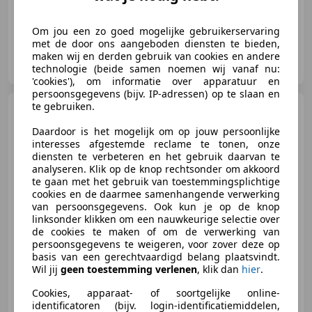
Om jou een zo goed mogelijke gebruikerservaring
met de door ons aangeboden diensten te bieden,
Autohandel Voorst
maken wij en derden gebruik van cookies en andere
NL-8042 PG ZWOLLE
technologie (beide samen noemen wij vanaf nu:
'cookies'), om informatie over apparatuur en
persoonsgegevens (bijv. IP-adressen) op te slaan en
te gebruiken.
Chevrolet Aveo
1.2 16V LS+
(APK:Nieuw) Incl.Garantie
Daardoor is het mogelijk om op jouw persoonlijke
interesses afgestemde reclame te tonen, onze
diensten te verbeteren en het gebruik daarvan te
analyseren. Klik op de knop rechtsonder om akkoord
te gaan met het gebruik van toestemmingsplichtige
€ 3.445
cookies en de daarmee samenhangende verwerking
van persoonsgegevens. Ook kun je op de knop
linksonder klikken om een nauwkeurige selectie over
de cookies te maken of om de verwerking van
persoonsgegevens te weigeren, voor zover deze op
11/2010
77.000 km
Benzine
62 kW (84 PK)
basis van een gerechtvaardigd belang plaatsvindt.
Wil jij
geen toestemming verlenen
, klik dan
hier
.
Cookies, apparaat- of soortgelijke online-
identificatoren (bijv. login-identificatiemiddelen,