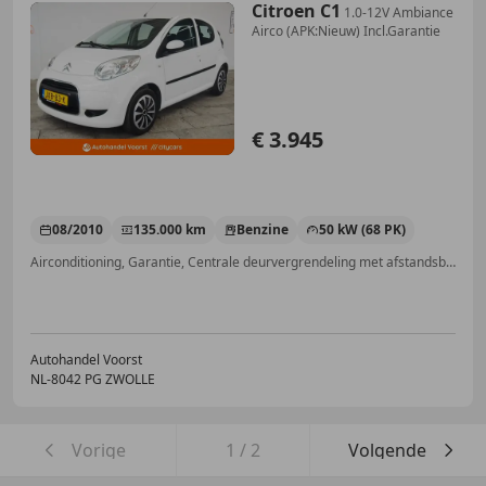
Citroen C1
1.0-12V Ambiance
Airco (APK:Nieuw) Incl.Garantie
€ 3.945
08/2010
135.000 km
Benzine
50 kW (68 PK)
Airconditioning, Garantie, Centrale deurvergrendeling met afstandsbediening, Nieuwe APK, Elektrische ramen, Alarm, Radio, Zij-airbags
Autohandel Voorst
NL-8042 PG ZWOLLE
Vorige
1
/
2
Volgende