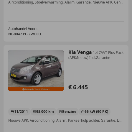
Airconditioning, Stoelverwarming, Alarm, Garantie, Nieuwe APK, Centrale deurvergrendeling met afstandsbediening, Elektrische ramen, Multifunctioneel stuurwiel
Autohandel Voorst
NL-8042 PG ZWOLLE
Kia Venga
1.4 CVVT Plus Pack
(APK:Nieuw) Incl.Garantie
€ 6.445
11/2011
95.000 km
Benzine
66 kW (90 PK)
Nieuwe APK, Airconditioning, Alarm, Parkeerhulp achter, Garantie, Lichtmetalen velgen, Radio, Startonderbreker