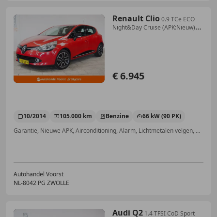
Renault Clio
0.9 TCe ECO
Night&Day Cruise (APK:Nieuw)
Incl.Gara
€ 6.945
10/2014
105.000 km
Benzine
66 kW (90 PK)
Garantie, Nieuwe APK, Airconditioning, Alarm, Lichtmetalen velgen, Navigatiesysteem, Cruise control, Mistlampen
Autohandel Voorst
NL-8042 PG ZWOLLE
Audi Q2
1.4 TFSI CoD Sport