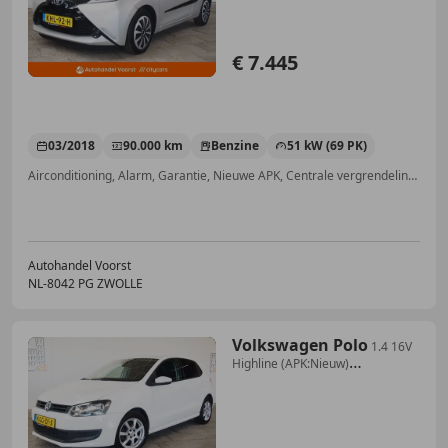
€ 7.445
03/2018
90.000 km
Benzine
51 kW (69 PK)
Airconditioning, Alarm, Garantie, Nieuwe APK, Centrale vergrendeling, Centrale deurvergrendeling met afstandsbediening, Airbag passagier, Elektrische ramen
Autohandel Voorst
NL-8042 PG ZWOLLE
Volkswagen Polo
1.4 16V
Highline (APK:Nieuw)
Incl.Garantie