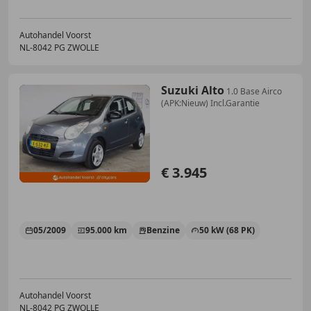
Autohandel Voorst
NL-8042 PG ZWOLLE
Suzuki Alto
1.0 Base Airco
(APK:Nieuw) Incl.Garantie
€ 3.945
05/2009
95.000 km
Benzine
50 kW (68 PK)
Autohandel Voorst
NL-8042 PG ZWOLLE