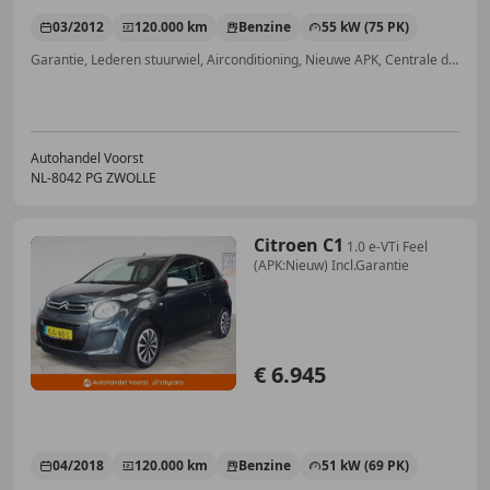
03/2012
120.000 km
Benzine
55 kW (75 PK)
Garantie, Lederen stuurwiel, Airconditioning, Nieuwe APK, Centrale deurvergrendeling met afstandsbediening, Mistlampen, Alarm, Elektrisch verstelbare buitenspiegels
Autohandel Voorst
NL-8042 PG ZWOLLE
Citroen C1
1.0 e-VTi Feel
(APK:Nieuw) Incl.Garantie
€ 6.945
04/2018
120.000 km
Benzine
51 kW (69 PK)