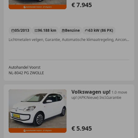
€ 7.945
05/2013
96.188 km
Benzine
63 kW (86 PK)
Lichtmetalen velgen, Garantie, Automatische klimaatregeling, Airconditioning, Nieuwe APK, Alarm, Airbag bestuurder, Getinte ramen
Autohandel Voorst
NL-8042 PG ZWOLLE
Volkswagen up!
1.0 move
up! (APK:Nieuw) Incl.Garantie
€ 5.945