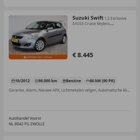
Suzuki Swift
1.2 Exclusive
EASSS Cruise Keyless
(APK:Nieuw) Inc
€ 8.445
10/2012
98.000 km
Benzine
66 kW (90 PK)
Garantie, Alarm, Nieuwe APK, Lichtmetalen velgen, Automatische klimaatregeling, Keyless Entry, Zij-airbags, Cruise control
Autohandel Voorst
NL-8042 PG ZWOLLE