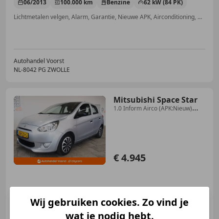
06/2013
100.000 km
Benzine
62 kW (84 PK)
Lichtmetalen velgen, Alarm, Garantie, Nieuwe APK, Airconditioning, Automatische klimaatregeling, Lederen stuurwiel, Zij-airbags
Autohandel Voorst
NL-8042 PG ZWOLLE
Mitsubishi Space Star
1.0 Inform Airco (APK:Nieuw)
Incl.Garantie
€ 4.945
10/2014
125.000 km
Benzine
52 kW (71 PK)
Wij gebruiken cookies. Zo vind je
Garantie, Nieuwe APK, Airconditioning, Alarm, Centrale deurvergrendeling met afstandsbediening, Elektrisch verstelbare buitenspiegels, Centrale vergrendeling, Elektrische ramen
wat je nodig hebt.