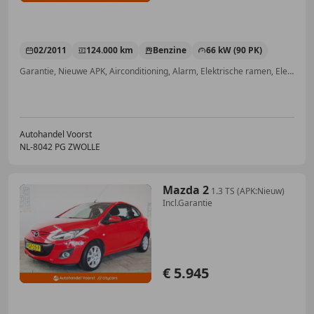
02/2011
124.000 km
Benzine
66 kW (90 PK)
Garantie, Nieuwe APK, Airconditioning, Alarm, Elektrische ramen, Elektrisch verstelbare buitenspiegels, Lederen stuurwiel, Centrale deurvergrendeling met afstandsbediening
Autohandel Voorst
NL-8042 PG ZWOLLE
Mazda 2
1.3 TS (APK:Nieuw)
Incl.Garantie
€ 5.945