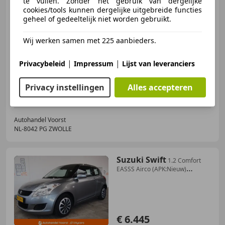
te vullen. Zonder het gebruik van dergelijke
cookies/tools kunnen dergelijke uitgebreide functies
€ 5.445
geheel of gedeeltelijk niet worden gebruikt.
Wij werken samen met 225 aanbieders.
01/2016
120.000 km
Benzine
52 kW (71 PK)
|
|
Privacybeleid
Impressum
Lijst van leveranciers
Garantie, Airconditioning, Nieuwe APK, Alarm, Elektrisch verstelbare buitenspiegels, Elektrische ramen, Centrale deurvergrendeling met afstandsbediening, Boordcomputer
Privacy instellingen
Alles accepteren
Autohandel Voorst
NL-8042 PG ZWOLLE
Suzuki Swift
1.2 Comfort
EASSS Airco (APK:Nieuw)
Incl.Garantie
€ 6.445