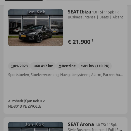
SEAT Ibiza
1.0 TSi 115pk FR
Business Intense | Beats | Alcant
€ 21.900
1
01/2023
60.417 km
Benzine
81 kW (110 PK)
Sportstoelen, Stoelverwarming, Navigatiesysteem, Alarm, Parkeerhulp met camera, Parkeerhulp voor, Getinte ramen, Automatische klimaatregeling
Autobedrijf Jan Kok B.V.
NL-8013 PE ZWOLLE
SEAT Arona
1.0 TSi 115pk
Style Business Intense | Full LED