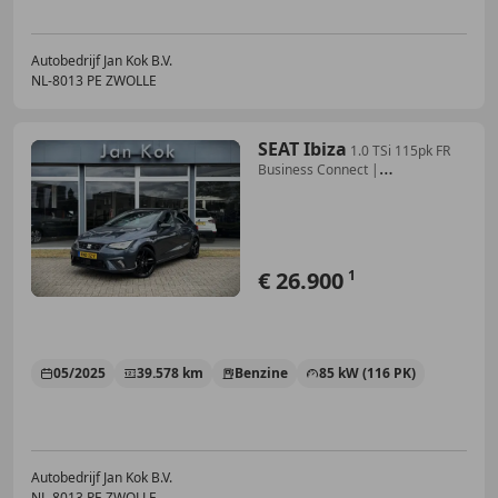
Autobedrijf Jan Kok B.V.
NL-8013 PE ZWOLLE
SEAT Ibiza
1.0 TSi 115pk FR
Business Connect |
Panoramadak |
€ 26.900
1
05/2025
39.578 km
Benzine
85 kW (116 PK)
Autobedrijf Jan Kok B.V.
NL-8013 PE ZWOLLE