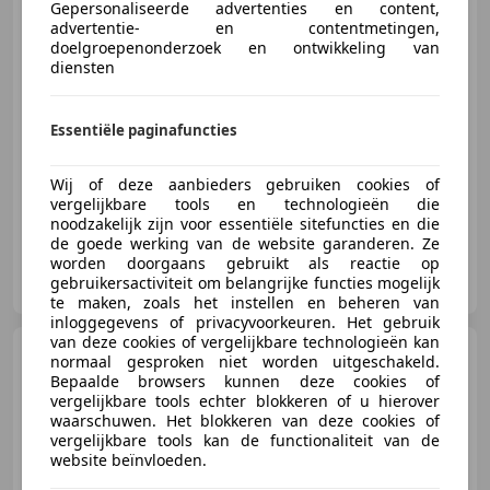
Gepersonaliseerde advertenties en content,
advertentie- en contentmetingen,
€ 24.900
1
doelgroepenonderzoek en ontwikkeling van
diensten
Essentiële paginafuncties
08/2022
50.504 km
Benzine
81 kW (110 PK)
Sportstoelen, Parkeerhulp voor, Getinte ramen, Parkeerhulp met camera, Sfeerverlichting, Lichtmetalen velgen, LED verlichting, Keyless Entry
Wij of deze aanbieders gebruiken cookies of
vergelijkbare tools en technologieën die
noodzakelijk zijn voor essentiële sitefuncties en die
de goede werking van de website garanderen. Ze
worden doorgaans gebruikt als reactie op
Autobedrijf Jan Kok B.V.
gebruikersactiviteit om belangrijke functies mogelijk
NL-8013 PE ZWOLLE
te maken, zoals het instellen en beheren van
inloggegevens of privacyvoorkeuren. Het gebruik
van deze cookies of vergelijkbare technologieën kan
SEAT Ibiza
1.0 TSi 95 pk Style
normaal gesproken niet worden uitgeschakeld.
Business Intense | Facelift |
Bepaalde browsers kunnen deze cookies of
vergelijkbare tools echter blokkeren of u hierover
waarschuwen. Het blokkeren van deze cookies of
vergelijkbare tools kan de functionaliteit van de
website beïnvloeden.
€ 15.400