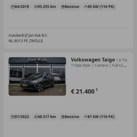
04/2019
95.255 km
Benzine
85 kW (116 PK)
Autobedrijf Jan Kok B.V.
NL-8013 PE ZWOLLE
Volkswagen Taigo
1.0 TSi
110pk Style | Camera | Full LED
| Navigati
€ 21.400
1
07/2022
48.317 km
Benzine
81 kW (110 PK)