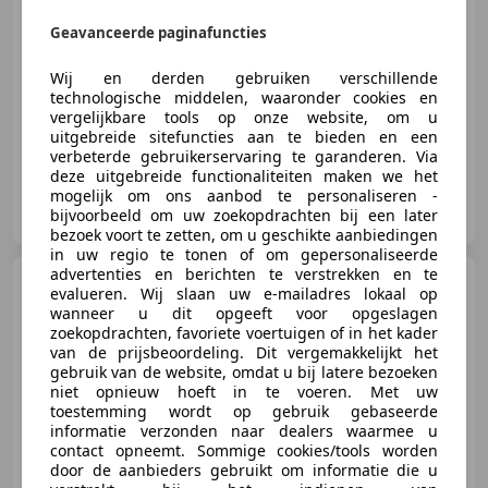
Geavanceerde paginafuncties
09/2021
56.808 km
Benzine
70 kW (95 PK)
Wij en derden gebruiken verschillende
technologische middelen, waaronder cookies en
Automatische klimaatregeling, Lichtmetalen velgen, Stoelverwarming, Lederen stuurwiel, Getinte ramen, Parkeerhulp voor, LED verlichting, Navigatiesysteem
vergelijkbare tools op onze website, om u
uitgebreide sitefuncties aan te bieden en een
verbeterde gebruikerservaring te garanderen. Via
deze uitgebreide functionaliteiten maken we het
mogelijk om ons aanbod te personaliseren -
Autobedrijf Jan Kok B.V.
bijvoorbeeld om uw zoekopdrachten bij een later
NL-8013 PE ZWOLLE
bezoek voort te zetten, om u geschikte aanbiedingen
in uw regio te tonen of om gepersonaliseerde
advertenties en berichten te verstrekken en te
SEAT Ibiza
1.0 TSi 95 pk Style
evalueren. Wij slaan uw e-mailadres lokaal op
| Facelift | 16" Bi-Color | Cl
wanneer u dit opgeeft voor opgeslagen
zoekopdrachten, favoriete voertuigen of in het kader
van de prijsbeoordeling. Dit vergemakkelijkt het
gebruik van de website, omdat u bij latere bezoeken
€ 16.400
1
niet opnieuw hoeft in te voeren. Met uw
toestemming wordt op gebruik gebaseerde
informatie verzonden naar dealers waarmee u
contact opneemt. Sommige cookies/tools worden
door de aanbieders gebruikt om informatie die u
04/2022
46.144 km
Benzine
70 kW (95 PK)