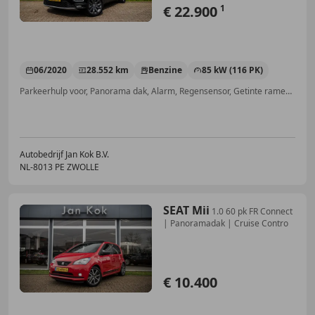
€ 22.900
1
06/2020
28.552 km
Benzine
85 kW (116 PK)
Parkeerhulp voor, Panorama dak, Alarm, Regensensor, Getinte ramen, Lichtmetalen velgen, Adaptieve Cruise Control, LED verlichting
Autobedrijf Jan Kok B.V.
NL-8013 PE ZWOLLE
SEAT Mii
1.0 60 pk FR Connect
| Panoramadak | Cruise Contro
€ 10.400