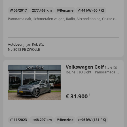
06/2017
77.468 km
Benzine
44 kW (60 PK)
Panorama dak, Lichtmetalen velgen, Radio, Airconditioning, Cruise control, Elektrische ramen, Open dak, Alarm
Autobedrijf Jan Kok B.V.
NL-8013 PE ZWOLLE
Volkswagen Golf
1.5 eTSI
R-Line | IQ Light | Panoramadak
| Camera
€ 31.900
1
11/2023
48.297 km
Benzine
96 kW (131 PK)