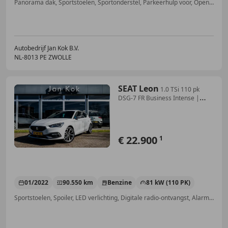
Panorama dak, Sportstoelen, Sportonderstel, Parkeerhulp voor, Open dak, Stuurwielverwarming, Adaptieve Cruise Control, Sfeerverlichting
Autobedrijf Jan Kok B.V.
NL-8013 PE ZWOLLE
SEAT Leon
1.0 TSi 110 pk
DSG-7 FR Business Intense |
Camera
€ 22.900
1
01/2022
90.550 km
Benzine
81 kW (110 PK)
Sportstoelen, Spoiler, LED verlichting, Digitale radio-ontvangst, Alarm, Stoelverwarming, Apple CarPlay, Parkeerhulp met camera