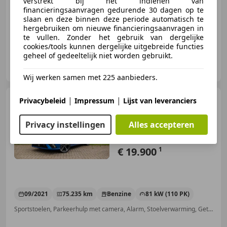
verstrekt bij het indienen van
financieringsaanvragen gedurende 30 dagen op te
Automatische klimaatregeling, Lichtmetalen velgen, Alarm, Lederen stuurwiel, Regensensor, LED verlichting, Lane Departure Warning Systeem, Elektrisch verstelbare buitenspiegels
slaan en deze binnen deze periode automatisch te
hergebruiken om nieuwe financieringsaanvragen in
te vullen. Zonder het gebruik van dergelijke
cookies/tools kunnen dergelijke uitgebreide functies
geheel of gedeeltelijk niet worden gebruikt.
Autobedrijf Jan Kok B.V.
NL-8013 PE ZWOLLE
Wij werken samen met 225 aanbieders.
SEAT Ibiza
|
|
Privacybeleid
Impressum
Lijst van leveranciers
1.0 TSi 110 pk FR
Business Intense | Alcantara | C
Privacy instellingen
Alles accepteren
€ 19.900
1
09/2021
75.235 km
Benzine
81 kW (110 PK)
Sportstoelen, Parkeerhulp met camera, Alarm, Stoelverwarming, Getinte ramen, Airconditioning, ABS, Navigatiesysteem