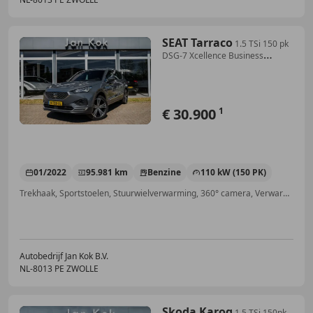
SEAT Tarraco
1.5 TSi 150 pk
DSG-7 Xcellence Business
Intense |
€ 30.900
1
01/2022
95.981 km
Benzine
110 kW (150 PK)
Trekhaak, Sportstoelen, Stuurwielverwarming, 360° camera, Verwarming zetels achter, Getinte ramen, Keyless Entry, Airconditioning
Autobedrijf Jan Kok B.V.
NL-8013 PE ZWOLLE
Skoda Karoq
1.5 TSi 150pk