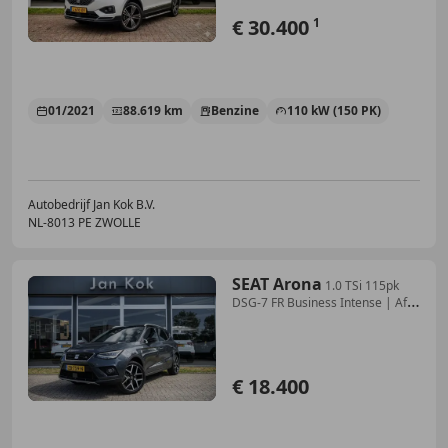
€ 30.400
1
01/2021
88.619 km
Benzine
110 kW (150 PK)
Autobedrijf Jan Kok B.V.
NL-8013 PE ZWOLLE
SEAT Arona
1.0 TSi 115pk
DSG-7 FR Business Intense | Afn.
Tre
€ 18.400