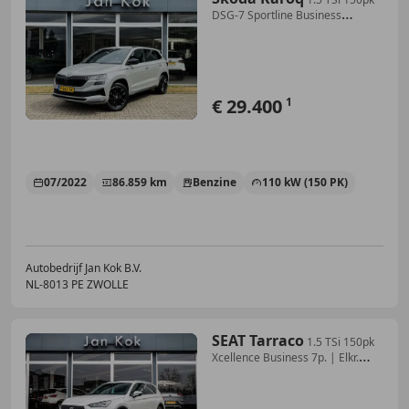
DSG-7 Sportline Business
Stoelverwar
€ 29.400
1
07/2022
86.859 km
Benzine
110 kW (150 PK)
Autobedrijf Jan Kok B.V.
NL-8013 PE ZWOLLE
SEAT Tarraco
1.5 TSi 150pk
Xcellence Business 7p. | Elkr.
Trekh