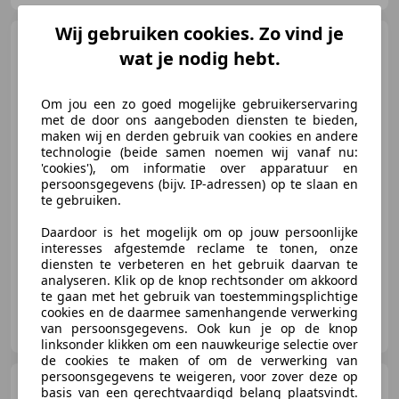
Wij gebruiken cookies. Zo vind je
Volkswagen Polo
1.0 TSi
wat je nodig hebt.
95 pk R-Line | 2x R-Line | 17"
Bergamo | P
Om jou een zo goed mogelijke gebruikerservaring
met de door ons aangeboden diensten te bieden,
€ 20.900
1
maken wij en derden gebruik van cookies en andere
technologie (beide samen noemen wij vanaf nu:
'cookies'), om informatie over apparatuur en
persoonsgegevens (bijv. IP-adressen) op te slaan en
te gebruiken.
06/2022
64.798 km
Benzine
70 kW (95 PK)
Daardoor is het mogelijk om op jouw persoonlijke
Sfeerverlichting, Automatische klimaatregeling, 2 zones, Mistlampen, Adaptieve Cruise Control, LED verlichting, Lendensteun, Getinte ramen, Lederen stuurwiel
interesses afgestemde reclame te tonen, onze
diensten te verbeteren en het gebruik daarvan te
analyseren. Klik op de knop rechtsonder om akkoord
te gaan met het gebruik van toestemmingsplichtige
cookies en de daarmee samenhangende verwerking
Autobedrijf Jan Kok B.V.
van persoonsgegevens. Ook kun je op de knop
NL-8013 PE ZWOLLE
linksonder klikken om een nauwkeurige selectie over
de cookies te maken of om de verwerking van
persoonsgegevens te weigeren, voor zover deze op
Volkswagen Tiguan
1.5
basis van een gerechtvaardigd belang plaatsvindt.