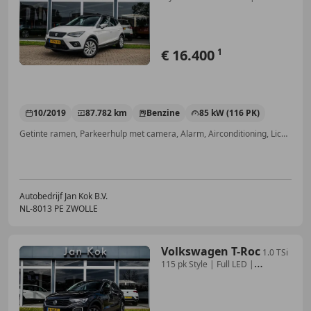
|
€ 16.400
1
10/2019
87.782 km
Benzine
85 kW (116 PK)
Getinte ramen, Parkeerhulp met camera, Alarm, Airconditioning, Lichtsensor, Navigatiesysteem, Parkeerhulp voor, Lichtmetalen velgen
Autobedrijf Jan Kok B.V.
NL-8013 PE ZWOLLE
Volkswagen T-Roc
1.0 TSi
115 pk Style | Full LED |
Panoramadak | Na