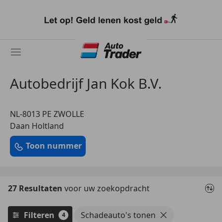
Ga
naar
hoofdinhoud
Autobedrijf Jan Kok B.V.
NL-8013 PE ZWOLLE
Daan Holtland
Toon nummer
27 Resultaten
voor uw zoekopdracht
Filteren
Schadeauto's tonen
4