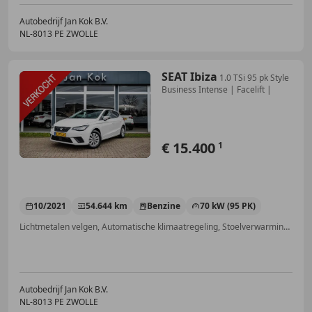
Autobedrijf Jan Kok B.V.
NL-8013 PE ZWOLLE
SEAT Ibiza
1.0 TSi 95 pk Style
Business Intense | Facelift |
€ 15.400
1
10/2021
54.644 km
Benzine
70 kW (95 PK)
Lichtmetalen velgen, Automatische klimaatregeling, Stoelverwarming, Alarm, Lederen stuurwiel, Parkeerhulp voor, Getinte ramen, LED verlichting
Autobedrijf Jan Kok B.V.
NL-8013 PE ZWOLLE