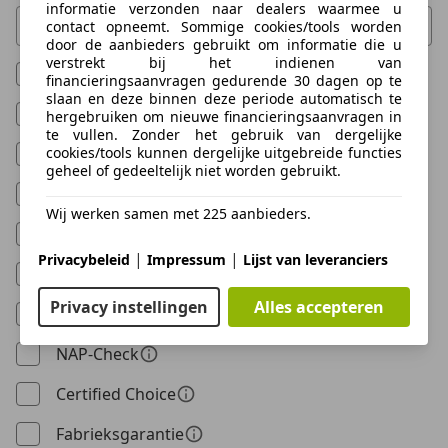
informatie verzonden naar dealers waarmee u
Toon niet
contact opneemt. Sommige cookies/tools worden
door de aanbieders gebruikt om informatie die u
0 Vorschläge gefunden. Verwenden Sie die Auf- und Ab-T
verstrekt bij het indienen van
Garantie
financieringsaanvragen gedurende 30 dagen op te
slaan en deze binnen deze periode automatisch te
Met onderhoudshistorie
hergebruiken om nieuwe financieringsaanvragen in
te vullen. Zonder het gebruik van dergelijke
cookies/tools kunnen dergelijke uitgebreide functies
Niet-rokers auto
geheel of gedeeltelijk niet worden gebruikt.
BOVAG Import
Tellercheck
Wij werken samen met 225 aanbieders.
100%
onderhouden
|
|
Privacybeleid
Impressum
Lijst van leveranciers
BOVAG
Garantie
Privacy instellingen
Alles accepteren
BOVAG
Onderhoudsvrij
NAP-Check
Certified
Choice
Fabrieksgarantie