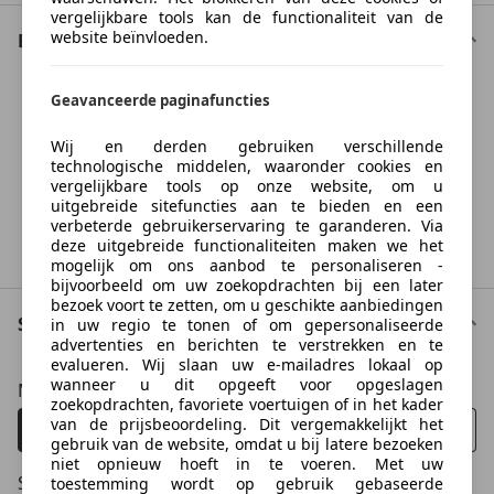
vergelijkbare tools kan de functionaliteit van de
website beïnvloeden.
Bekleding
Geavanceerde paginafuncties
Something went wrong
Wij en derden gebruiken verschillende
We're sorry, but something unexpected happened.
technologische middelen, waaronder cookies en
Please try again or refresh the page.
vergelijkbare tools op onze website, om u
uitgebreide sitefuncties aan te bieden en een
verbeterde gebruikerservaring te garanderen. Via
Try Again
deze uitgebreide functionaliteiten maken we het
mogelijk om ons aanbod te personaliseren -
bijvoorbeeld om uw zoekopdrachten bij een later
bezoek voort te zetten, om u geschikte aanbiedingen
Staat van het voertuig
in uw regio te tonen of om gepersonaliseerde
advertenties en berichten te verstrekken en te
evalueren. Wij slaan uw e-mailadres lokaal op
wanneer u dit opgeeft voor opgeslagen
Maximum aantal eigenaren
zoekopdrachten, favoriete voertuigen of in het kader
van de prijsbeoordeling. Dit vergemakkelijkt het
Alle
1
2
3
4+
gebruik van de website, omdat u bij latere bezoeken
niet opnieuw hoeft in te voeren. Met uw
Schadeauto
toestemming wordt op gebruik gebaseerde