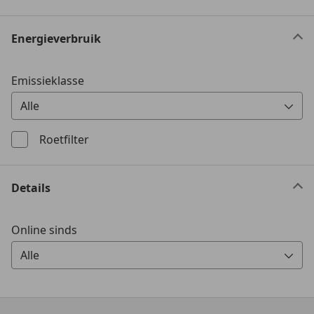
Energieverbruik
Emissieklasse
Alle
0 Vorschläge gefunden. Verwenden Sie die Auf- und Ab-T
Roetfilter
Details
Online sinds
Alle
0 Vorschläge gefunden. Verwenden Sie die Auf- und Ab-T