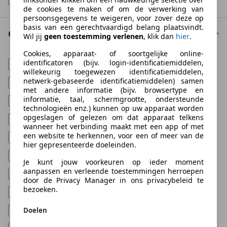
de cookies te maken of om de verwerking van
persoonsgegevens te weigeren, voor zover deze op
basis van een gerechtvaardigd belang plaatsvindt.
Opties
Wil jij
geen toestemming verlenen
, klik dan
hier
.
Cookies, apparaat- of soortgelijke online-
identificatoren (bijv. login-identificatiemiddelen,
4x4
(
35.230
)
willekeurig toegewezen identificatiemiddelen,
netwerk-gebaseerde identificatiemiddelen) samen
ABS
(
211.168
)
met andere informatie (bijv. browsertype en
informatie, taal, schermgrootte, ondersteunde
Adaptieve Cruise Control
(
88.732
)
technologieën enz.) kunnen op uw apparaat worden
opgeslagen of gelezen om dat apparaat telkens
Airconditioning
(
212.468
)
wanneer het verbinding maakt met een app of met
een website te herkennen, voor een of meer van de
Automatische klimaatregeling
(
156.474
)
hier gepresenteerde doeleinden.
Cruise control
(
194.327
)
Je kunt jouw voorkeuren op ieder moment
aanpassen en verleende toestemmingen herroepen
Elektrische ramen
(
195.167
)
door de Privacy Manager in ons privacybeleid te
bezoeken.
LED verlichting
(
165.682
)
Multifunctioneel stuurwiel
Doelen
(
166.915
)