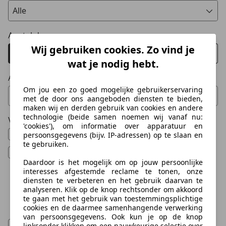
Alle
Aantal deuren
Wij gebruiken cookies. Zo vind je
Alle
2/3
4/5
6/7
wat je nodig hebt.
Aantal zitplaatsen
Om jou een zo goed mogelijke gebruikerservaring
Minimum aantal zitplaatsen
Maximaal aantal zitplaatsen
Van
Tot
met de door ons aangeboden diensten te bieden,
maken wij en derden gebruik van cookies en andere
0 Vorschläge gefunden. Verwenden Sie die Auf- und Ab-T
0 Vorschläge gefunden. Verwe
technologie (beide samen noemen wij vanaf nu:
Voertuigtype
'cookies'), om informatie over apparatuur en
Nieuw
persoonsgegevens (bijv. IP-adressen) op te slaan en
te gebruiken.
Gebruikt
Daardoor is het mogelijk om op jouw persoonlijke
Leasewagen / bedrijfswagen
interesses afgestemde reclame te tonen, onze
diensten te verbeteren en het gebruik daarvan te
Oldtimer
analyseren. Klik op de knop rechtsonder om akkoord
te gaan met het gebruik van toestemmingsplichtige
Demo
cookies en de daarmee samenhangende verwerking
van persoonsgegevens. Ook kun je op de knop
Nieuw en geregistreerd
linksonder klikken om een nauwkeurige selectie over