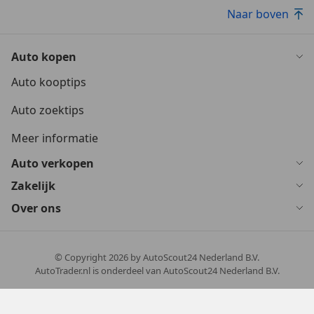
Naar boven
Auto kopen
Auto kooptips
Auto zoektips
Meer informatie
Auto verkopen
Zakelijk
Over ons
© Copyright
2026
by AutoScout24 Nederland B.V.
AutoTrader.nl is onderdeel van AutoScout24 Nederland B.V.