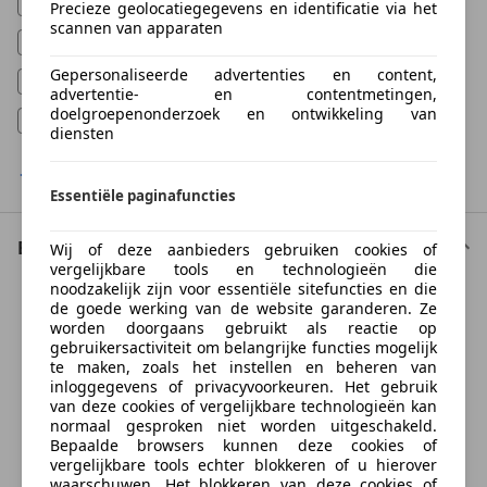
Navigatiesysteem
(
154.062
)
Precieze geolocatiegegevens en identificatie via het
scannen van apparaten
Stoelverwarming
(
123.936
)
Gepersonaliseerde advertenties en content,
Trekhaak
(
52.505
)
advertentie- en contentmetingen,
doelgroepenonderzoek en ontwikkeling van
Xenon verlichting
(
16.508
)
diensten
Toon meer filters
Essentiële paginafuncties
Exterieur
Wij of deze aanbieders gebruiken cookies of
vergelijkbare tools en technologieën die
noodzakelijk zijn voor essentiële sitefuncties en die
de goede werking van de website garanderen. Ze
Something went wrong
worden doorgaans gebruikt als reactie op
gebruikersactiviteit om belangrijke functies mogelijk
We're sorry, but something unexpected happened.
te maken, zoals het instellen en beheren van
Please try again or refresh the page.
inloggegevens of privacyvoorkeuren. Het gebruik
van deze cookies of vergelijkbare technologieën kan
normaal gesproken niet worden uitgeschakeld.
Try Again
Bepaalde browsers kunnen deze cookies of
vergelijkbare tools echter blokkeren of u hierover
waarschuwen. Het blokkeren van deze cookies of