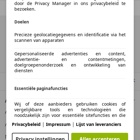
door de Privacy Manager in ons privacybeleid te
Vorige
1
/
1
Volgende
bezoeken.
Doelen
BTW verrekenbaar
Precieze geolocatiegegevens en identificatie via het
Specificatie van de fabrikant voor nieuwe voertuigen. Afhankelijk van de
scannen van apparaten
kilometerstand, het rijgedrag, de leeftijd van de batterij en het
laadgedrag, kan de radius van occasies aanzienlijk variëren.
Gepersonaliseerde advertenties en content,
advertentie- en contentmetingen,
Homepage
doelgroepenonderzoek en ontwikkeling van
diensten
Naar boven
Essentiële paginafuncties
Auto kopen
Wij of deze aanbieders gebruiken cookies of
vergelijkbare tools en technologieën die
Auto kooptips
noodzakelijk zijn voor essentiële sitefuncties en die
de goede werking van de website garanderen. Ze
|
|
Auto zoektips
Privacybeleid
Impressum
Lijst van leveranciers
worden doorgaans gebruikt als reactie op
gebruikersactiviteit om belangrijke functies mogelijk
Meer informatie
te maken, zoals het instellen en beheren van
Privacy instellingen
Alles accepteren