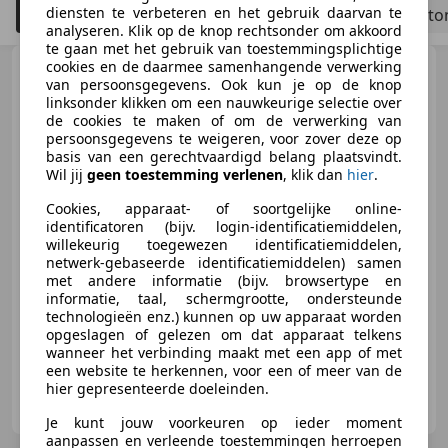
diensten te verbeteren en het gebruik daarvan te
Filteren
Bedrijfswagen
Schadeauto's to
5
analyseren. Klik op de knop rechtsonder om akkoord
te gaan met het gebruik van toestemmingsplichtige
cookies en de daarmee samenhangende verwerking
Land Rover Defender
3.0
van persoonsgegevens. Ook kun je op de knop
D200 90 MHEV SE
linksonder klikken om een nauwkeurige selectie over
de cookies te maken of om de verwerking van
persoonsgegevens te weigeren, voor zover deze op
basis van een gerechtvaardigd belang plaatsvindt.
€ 46.999
Wil jij
geen toestemming verlenen
, klik dan
hier
.
Excl. BTW
Cookies, apparaat- of soortgelijke online-
identificatoren (bijv. login-identificatiemiddelen,
willekeurig toegewezen identificatiemiddelen,
netwerk-gebaseerde identificatiemiddelen) samen
03/2021
118.907 km
Diesel
147 kW (200 PK)
met andere informatie (bijv. browsertype en
informatie, taal, schermgrootte, ondersteunde
4x4, 360° camera, LED verlichting, Parkeerhulp met camera, Stuurwielverwarming, Geheel digitaal combi-instrument, Airbag bestuurder, Apple CarPlay
technologieën enz.) kunnen op uw apparaat worden
opgeslagen of gelezen om dat apparaat telkens
wanneer het verbinding maakt met een app of met
een website te herkennen, voor een of meer van de
hier gepresenteerde doeleinden.
Gewi Auto's
NL-5324 JX AMMERZODEN
Je kunt jouw voorkeuren op ieder moment
aanpassen en verleende toestemmingen herroepen