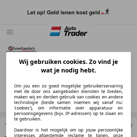
Ga
naar
hoofdinhoud
Gewi Auto's
Wij gebruiken cookies. Zo vind je
wat je nodig hebt.
NL-5324 JX AMMERZODEN
Om jou een zo goed mogelijke gebruikerservaring
Gerrit Wijnstekers
met de door ons aangeboden diensten te bieden,
maken wij en derden gebruik van cookies en andere
Toon nummer
technologie (beide samen noemen wij vanaf nu:
'cookies'), om informatie over apparatuur en
persoonsgegevens (bijv. IP-adressen) op te slaan en
te gebruiken.
1 Resultaten
voor uw zoekopdracht
Daardoor is het mogelijk om op jouw persoonlijke
interesses afgestemde reclame te tonen, onze