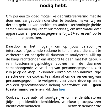
ndelsonderneming Thomas Rutten B.V.
nodig hebt.
-6021 PT BUDEL
Om jou een zo goed mogelijke gebruikerservaring met de
door ons aangeboden diensten te bieden, maken wij en
es-Benz Sprinter
derden gebruik van cookies en andere technologie (beide
DI 325 HD L1H1 2014 | Navigatie | Parkeer
samen noemen wij vanaf nu: 'cookies'), om informatie over
apparatuur en persoonsgegevens (bijv. IP-adressen) op te
€ 12.499
slaan en te gebruiken.
Daardoor is het mogelijk om op jouw persoonlijke
Excl. BTW
interesses afgestemde reclame te tonen, onze diensten te
verbeteren en het gebruik daarvan te analyseren. Klik op
de knop rechtsonder om akkoord te gaan met het gebruik
van toestemmingsplichtige cookies en de daarmee
samenhangende verwerking van persoonsgegevens. Ook
kun je op de knop linksonder klikken om een nauwkeurige
selectie over de cookies te maken of om de verwerking van
persoonsgegevens te weigeren, voor zover deze op basis
van een gerechtvaardigd belang plaatsvindt. Wil jij
geen
10/2014
99.551 km
Die
toestemming verlenen
, klik dan
hier
.
Cookies, apparaat- of soortgelijke online-identificatoren
(bijv. login-identificatiemiddelen, willekeurig toegewezen
ndelsonderneming Thomas Rutten B.V.
identificatiemiddelen, netwerk-gebaseerde