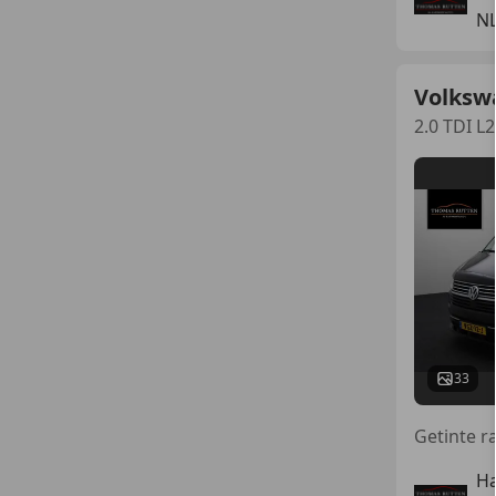
NL
Volksw
2.0 TDI L
33
Ha