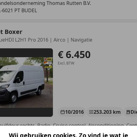
ndelsonderneming Thomas Rutten B.V.
-6021 PT BUDEL
t Boxer
lueHDI L2H1 Pro 2016 | Airco | Navigatie
€ 6.450
Excl. BTW
10/2016
253.203 km
Di
Wij gebruiken cookies. Zo vind je wat je