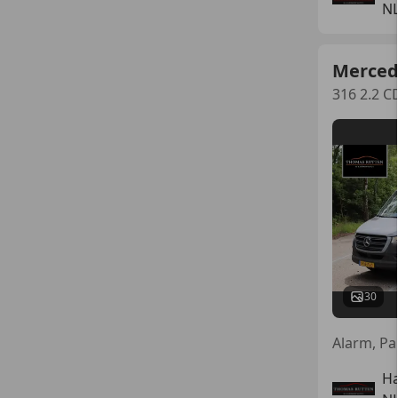
NL
Merced
316 2.2 C
30
Ha