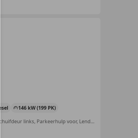
esel
146 kW (199 PK)
Getinte ramen, Parkeerhulp met camera, Adaptieve Cruise Control, Schuifdeur links, Parkeerhulp voor, Lendensteun, Navigatiesysteem, Schuifdeur rechts