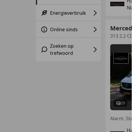
Ha
NL
Energieverbruik
Merced
Online sinds
313 2.2 C
Zoeken op
trefwoord
23
Ha