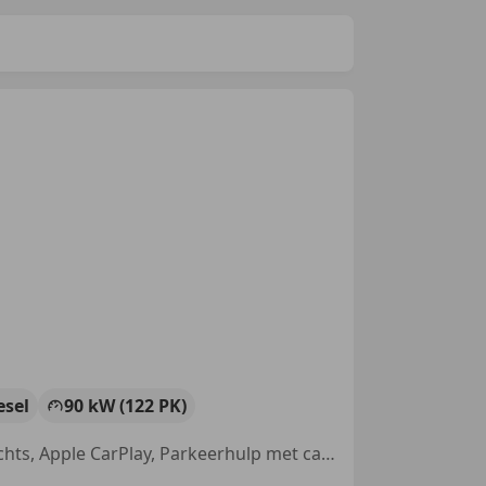
esel
90 kW (122 PK)
Elektrische ramen, Startonderbreker, Trekhaak, Alarm, Schuifdeur rechts, Apple CarPlay, Parkeerhulp met camera, Android Auto