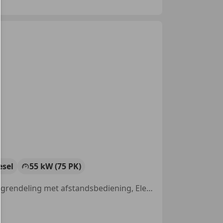
esel
55 kW (75 PK)
Alarm, Trekhaak, Startonderbreker, Airconditioning, Centrale deurvergrendeling met afstandsbediening, Elektrisch verstelbare buitenspiegels, ABS, MP3