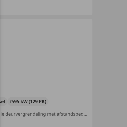
sel
95 kW (129 PK)
Alarm, Startonderbreker, Traction control, Parkeerhulp achter, Centrale deurvergrendeling met afstandsbediening, Electronic Stability Program