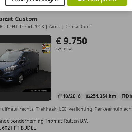
ransit Custom
DCI L2H1 Trend 2018 | Airco | Cruise Cont
€ 9.750
Excl. BTW
10/2018
254.354 km
Di
ndelsonderneming Thomas Rutten B.V.
-6021 PT BUDEL