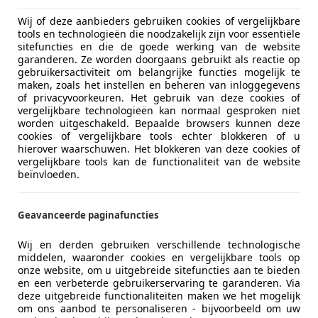
-6021 PT BUDEL
Wij of deze aanbieders gebruiken cookies of vergelijkbare
tools en technologieën die noodzakelijk zijn voor essentiële
sitefuncties en die de goede werking van de website
es-Benz Sprinter
garanderen. Ze worden doorgaans gebruikt als reactie op
gebruikersactiviteit om belangrijke functies mogelijk te
DI L2H2 EURO VI-D 2018 | Trekhaak | Airco
maken, zoals het instellen en beheren van inloggegevens
of privacyvoorkeuren. Het gebruik van deze cookies of
€ 19.950
vergelijkbare technologieën kan normaal gesproken niet
worden uitgeschakeld. Bepaalde browsers kunnen deze
Excl. BTW
cookies of vergelijkbare tools echter blokkeren of u
hierover waarschuwen. Het blokkeren van deze cookies of
vergelijkbare tools kan de functionaliteit van de website
beïnvloeden.
Geavanceerde paginafuncties
08/2018
189.339 km
Di
Wij en derden gebruiken verschillende technologische
middelen, waaronder cookies en vergelijkbare tools op
onze website, om u uitgebreide sitefuncties aan te bieden
en een verbeterde gebruikerservaring te garanderen. Via
deze uitgebreide functionaliteiten maken we het mogelijk
ndelsonderneming Thomas Rutten B.V.
om ons aanbod te personaliseren - bijvoorbeeld om uw