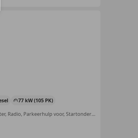
esel
77 kW (105 PK)
Alarm, Schuifdeur rechts, Trekhaak, LED verlichting, Parkeerhulp achter, Radio, Parkeerhulp voor, Startonderbreker