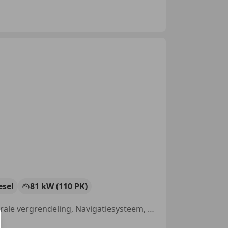
esel
81 kW (110 PK)
Alarm, Schuifdeur rechts, Radio, Cruise control, Airconditioning, Centrale vergrendeling, Navigatiesysteem, Startonderbreker