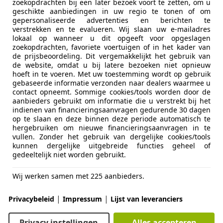
-6021 PT BUDEL
zoekopdrachten bij een later bezoek voort te zetten, om u
geschikte aanbiedingen in uw regio te tonen of om
gepersonaliseerde advertenties en berichten te
verstrekken en te evalueren. Wij slaan uw e-mailadres
t Partner
lokaal op wanneer u dit opgeeft voor opgeslagen
zoekopdrachten, favoriete voertuigen of in het kader van
DI L1 XR Profit + 2014 | Trekhaak | Airco
de prijsbeoordeling. Dit vergemakkelijkt het gebruik van
de website, omdat u bij latere bezoeken niet opnieuw
€ 4.250
hoeft in te voeren. Met uw toestemming wordt op gebruik
gebaseerde informatie verzonden naar dealers waarmee u
Excl. BTW
contact opneemt. Sommige cookies/tools worden door de
aanbieders gebruikt om informatie die u verstrekt bij het
indienen van financieringsaanvragen gedurende 30 dagen
op te slaan en deze binnen deze periode automatisch te
hergebruiken om nieuwe financieringsaanvragen in te
vullen. Zonder het gebruik van dergelijke cookies/tools
kunnen dergelijke uitgebreide functies geheel of
gedeeltelijk niet worden gebruikt.
02/2014
192.936 km
Di
Wij werken samen met 225 aanbieders.
|
|
Privacybeleid
Impressum
Lijst van leveranciers
ndelsonderneming Thomas Rutten B.V.
-6021 PT BUDEL
Privacy instellingen
Alles accepteren