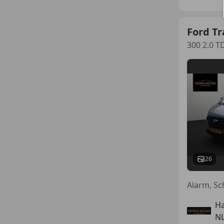
Ford T
300 2.0 T
26
Ha
NL