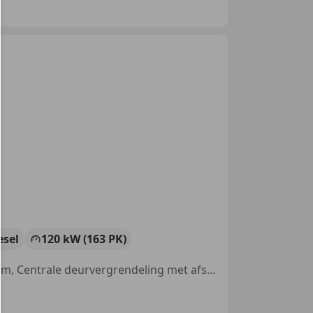
esel
120 kW (163 PK)
Alarm, Parkeerhulp met camera, Start/Stop-systeem, Navigatiesysteem, Centrale deurvergrendeling met afstandsbediening, Bandenspanningscontrole, Lichtsensor, Trekhaak