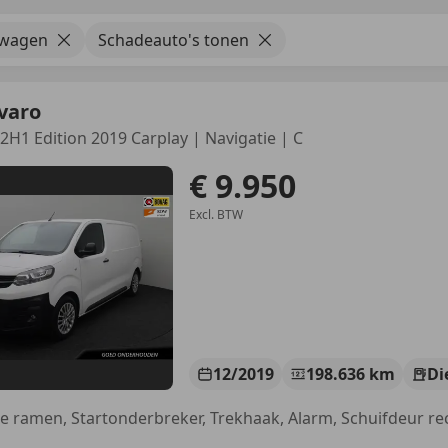
swagen
Schadeauto's tonen
varo
L2H1 Edition 2019 Carplay | Navigatie | C
€ 9.950
Excl. BTW
12/2019
198.636 km
Di