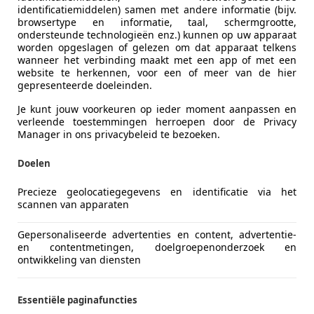
identificatiemiddelen) samen met andere informatie (bijv.
-6021 PT BUDEL
browsertype en informatie, taal, schermgrootte,
ondersteunde technologieën enz.) kunnen op uw apparaat
worden opgeslagen of gelezen om dat apparaat telkens
agen T6.1 Transporter
wanneer het verbinding maakt met een app of met een
website te herkennen, voor een of meer van de hier
2H1 30 DC 2020 | Trekhaak | Carplay | Ada
gepresenteerde doeleinden.
€ 31.950
Je kunt jouw voorkeuren op ieder moment aanpassen en
verleende toestemmingen herroepen door de Privacy
Excl. BTW
Manager in ons privacybeleid te bezoeken.
Doelen
Precieze geolocatiegegevens en identificatie via het
scannen van apparaten
Gepersonaliseerde advertenties en content, advertentie-
09/2020
135.375 km
Di
en contentmetingen, doelgroepenonderzoek en
ontwikkeling van diensten
Essentiële paginafuncties
ndelsonderneming Thomas Rutten B.V.