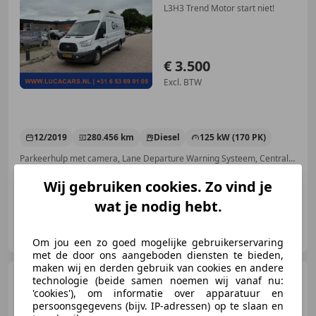
L3H3 Trend Motor start niet!
€ 3.500
Excl. BTW
12/2019
280.456 km
Diesel
125 kW (170 PK)
Parkeerhulp met camera, Lane Departure Warning Systeem, Centrale vergrendeling, Regensensor, Parkeerhulp voor, Cruise control, Centrale deurvergrendeling met afstandsbediening, Start/Stop-systeem
Wij gebruiken cookies. Zo vind je
wat je nodig hebt.
Luca Cars B.V.
NL-3751 BG BUNSCHOTEN-SPAKENBURG
Om jou een zo goed mogelijke gebruikerservaring
met de door ons aangeboden diensten te bieden,
maken wij en derden gebruik van cookies en andere
Peugeot Partner
120 1.6
technologie (beide samen noemen wij vanaf nu:
HDI L1 XR Profit + Airco
'cookies'), om informatie over apparatuur en
persoonsgegevens (bijv. IP-adressen) op te slaan en