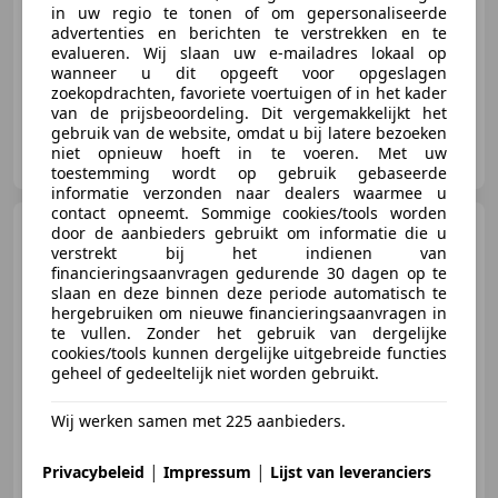
03/2015
303.534 km
Diesel
103 kW (140 PK)
in uw regio te tonen of om gepersonaliseerde
advertenties en berichten te verstrekken en te
Met onderhoudshistorie, Nieuwe APK, Parkeerhulp achter, LED verlichting, Airconditioning, Zij-airbags, Navigatiesysteem, Startonderbreker
evalueren. Wij slaan uw e-mailadres lokaal op
wanneer u dit opgeeft voor opgeslagen
zoekopdrachten, favoriete voertuigen of in het kader
van de prijsbeoordeling. Dit vergemakkelijkt het
gebruik van de website, omdat u bij latere bezoeken
Luca Cars B.V.
niet opnieuw hoeft in te voeren. Met uw
NL-3751 BG BUNSCHOTEN-SPAKENBURG
toestemming wordt op gebruik gebaseerde
informatie verzonden naar dealers waarmee u
contact opneemt. Sommige cookies/tools worden
Peugeot Boxer
330 2.2
door de aanbieders gebruikt om informatie die u
BlueHDi 140 L1H1 Premium
verstrekt bij het indienen van
financieringsaanvragen gedurende 30 dagen op te
slaan en deze binnen deze periode automatisch te
hergebruiken om nieuwe financieringsaanvragen in
te vullen. Zonder het gebruik van dergelijke
cookies/tools kunnen dergelijke uitgebreide functies
€ 7.500
geheel of gedeeltelijk niet worden gebruikt.
Wij werken samen met 225 aanbieders.
01/2021
131.480 km
Diesel
103 kW (140 PK)
|
|
Privacybeleid
Impressum
Lijst van leveranciers
Nieuwe APK, Radio, Digitale radio-ontvangst, Elektrisch verstelbare buitenspiegels, Armsteun