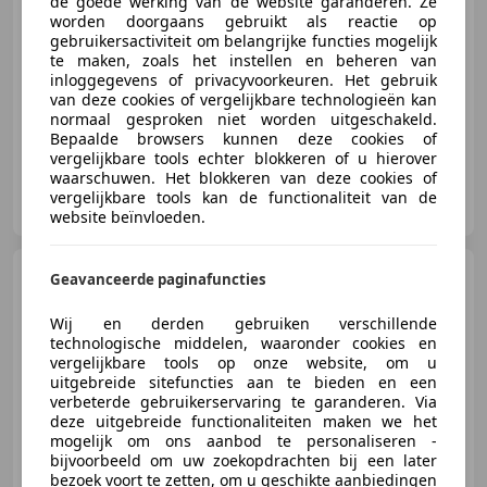
de goede werking van de website garanderen. Ze
worden doorgaans gebruikt als reactie op
gebruikersactiviteit om belangrijke functies mogelijk
06/2008
457.182 km
Diesel
135 kW (184 PK)
te maken, zoals het instellen en beheren van
inloggegevens of privacyvoorkeuren. Het gebruik
Centrale deurvergrendeling met afstandsbediening, Met onderhoudshistorie, Cruise control, Traction control, Trekhaak, Nieuwe APK, Startonderbreker, Electronic Stability Program
van deze cookies of vergelijkbare technologieën kan
normaal gesproken niet worden uitgeschakeld.
Bepaalde browsers kunnen deze cookies of
vergelijkbare tools echter blokkeren of u hierover
waarschuwen. Het blokkeren van deze cookies of
Luca Cars B.V.
vergelijkbare tools kan de functionaliteit van de
NL-3751 BG BUNSCHOTEN-SPAKENBURG
website beïnvloeden.
Opel Vivaro
1.6 CDTI L2H1
Geavanceerde paginafuncties
Edition EcoFlex
Wij en derden gebruiken verschillende
technologische middelen, waaronder cookies en
vergelijkbare tools op onze website, om u
uitgebreide sitefuncties aan te bieden en een
€ 3.500
verbeterde gebruikerservaring te garanderen. Via
deze uitgebreide functionaliteiten maken we het
mogelijk om ons aanbod te personaliseren -
bijvoorbeeld om uw zoekopdrachten bij een later
bezoek voort te zetten, om u geschikte aanbiedingen