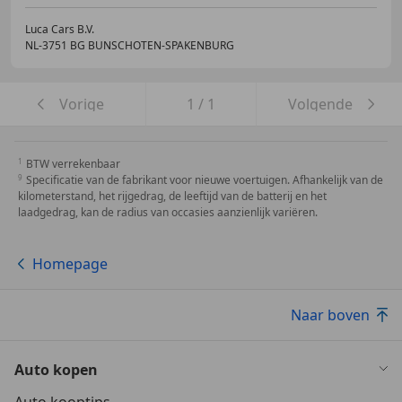
Luca Cars B.V.
NL-3751 BG BUNSCHOTEN-SPAKENBURG
Vorige
1
/
1
Volgende
BTW verrekenbaar
Specificatie van de fabrikant voor nieuwe voertuigen. Afhankelijk van de
kilometerstand, het rijgedrag, de leeftijd van de batterij en het
laadgedrag, kan de radius van occasies aanzienlijk variëren.
Homepage
Naar boven
Auto kopen
Auto kooptips