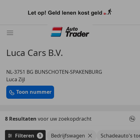
Ga
naar
hoofdinhoud
Luca Cars B.V.
NL-3751 BG BUNSCHOTEN-SPAKENBURG
Luca Zijl
Toon nummer
8 Resultaten
voor uw zoekopdracht
Filteren
Bedrijfswagen
Schadeauto's to
5