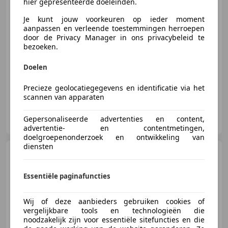
hier gepresenteerde doeleinden.
€ 1.750
Je kunt jouw voorkeuren op ieder moment
aanpassen en verleende toestemmingen herroepen
door de Privacy Manager in ons privacybeleid te
bezoeken.
04/2013
442.598 km
Diesel
66 kW (90 PK)
Met onderhoudshistorie, Schuifdeur rechts, Airconditioning, Multifunctioneel stuurwiel, Cruise control, Radio, CD
Doelen
Precieze geolocatiegegevens en identificatie via het
scannen van apparaten
Luca Cars B.V.
Gepersonaliseerde advertenties en content,
NL-3751 BG BUNSCHOTEN-SPAKENBURG
advertentie- en contentmetingen,
doelgroepenonderzoek en ontwikkeling van
diensten
Mercedes-Benz Sprinter
518 3.0 CDI 432 DC Oprijwagen
Autotransporter Auto
Essentiële paginafuncties
Wij of deze aanbieders gebruiken cookies of
€ 12.000
vergelijkbare tools en technologieën die
Excl. BTW
noodzakelijk zijn voor essentiële sitefuncties en die