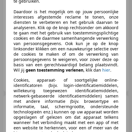
te gebruiken.
Daardoor is het mogelijk om op jouw persoonlijke
interesses afgestemde reclame te tonen, onze
€ 1.500
diensten te verbeteren en het gebruik daarvan te
analyseren. Klik op de knop rechtsonder om akkoord
te gaan met het gebruik van toestemmingsplichtige
cookies en de daarmee samenhangende verwerking
van persoonsgegevens. Ook kun je op de knop
03/2012
293.346 km
Diesel
55 kW (75 PK)
linksonder klikken om een nauwkeurige selectie over
Nieuwe APK, Met onderhoudshistorie, Airconditioning, Centrale deurvergrendeling met afstandsbediening, Elektrische ramen, Startonderbreker, Elektrisch verstelbare buitenspiegels, Centrale vergrendeling
de cookies te maken of om de verwerking van
persoonsgegevens te weigeren, voor zover deze op
basis van een gerechtvaardigd belang plaatsvindt.
Wil jij
geen toestemming verlenen
, klik dan
hier
.
Luca Cars B.V.
Cookies, apparaat- of soortgelijke online-
NL-3751 BG BUNSCHOTEN-SPAKENBURG
identificatoren (bijv. login-identificatiemiddelen,
willekeurig toegewezen identificatiemiddelen,
netwerk-gebaseerde identificatiemiddelen) samen
met andere informatie (bijv. browsertype en
Opel Vivaro
2.0 CDTI L1H1
informatie, taal, schermgrootte, ondersteunde
Motor start niet!
technologieën enz.) kunnen op uw apparaat worden
opgeslagen of gelezen om dat apparaat telkens
wanneer het verbinding maakt met een app of met
een website te herkennen, voor een of meer van de