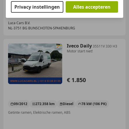
Privacy instellingen
Alles accepteren
Luca Cars B.V.
NL-3751 BG BUNSCHOTEN-SPAKENBURG
Iveco Daily
35S11V 330 H3
Motor start niet!
€ 1.850
09/2012
272.358 km
Diesel
78 kW (106 PK)
Getinte ramen, Elektrische ramen, ABS