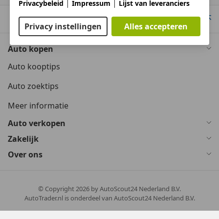
|
|
Privacybeleid
Impressum
Lijst van leveranciers
Wij werken samen met 225 aanbieders.
Naar boven
Privacy instellingen
Alles accepteren
Auto kopen
Auto kooptips
Auto zoektips
Meer informatie
Auto verkopen
Zakelijk
Over ons
© Copyright
2026
by AutoScout24 Nederland B.V.
AutoTrader.nl is onderdeel van AutoScout24 Nederland B.V.