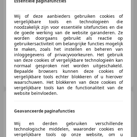
Essentiële paginafuncties
€ 6.950
Wij of deze aanbieders gebruiken cookies of
Excl. BTW
vergelijkbare tools en technologieën die
noodzakelijk zijn voor essentiële sitefuncties en die
de goede werking van de website garanderen. Ze
worden doorgaans gebruikt als reactie op
gebruikersactiviteit om belangrijke functies mogelijk
12/2017
244.369 km
Diesel
55 kW (75 PK)
te maken, zoals het instellen en beheren van
inloggegevens of privacyvoorkeuren. Het gebruik
van deze cookies of vergelijkbare technologieën kan
normaal gesproken niet worden uitgeschakeld.
Bepaalde browsers kunnen deze cookies of
Thomas Automotive
vergelijkbare tools echter blokkeren of u hierover
NL-7151 NB EIBERGEN
waarschuwen. Het blokkeren van deze cookies of
vergelijkbare tools kan de functionaliteit van de
website beïnvloeden.
Renault Master
T35 2.3
dCi L3 DL Oprijwagen
Autotransporter
Geavanceerde paginafuncties
Wij en derden gebruiken verschillende
€ 17.950
technologische middelen, waaronder cookies en
vergelijkbare tools op onze website, om u
Excl. BTW