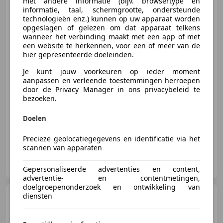
met andere informatie (bijv. browsertype en
L2H1 Générique BUS DEFECT
informatie, taal, schermgrootte, ondersteunde
technologieën enz.) kunnen op uw apparaat worden
opgeslagen of gelezen om dat apparaat telkens
wanneer het verbinding maakt met een app of met
een website te herkennen, voor een of meer van de
€ 3.250
hier gepresenteerde doeleinden.
Je kunt jouw voorkeuren op ieder moment
aanpassen en verleende toestemmingen herroepen
door de Privacy Manager in ons privacybeleid te
06/2015
135.662 km
Diesel
85 kW (116 PK)
bezoeken.
Elektrische ramen
Doelen
Precieze geolocatiegegevens en identificatie via het
scannen van apparaten
Thomas Automotive
NL-7151 NB EIBERGEN
Gepersonaliseerde advertenties en content,
advertentie- en contentmetingen,
doelgroepenonderzoek en ontwikkeling van
Volkswagen Caddy
diensten
2.0
TDI L1H1 BMT Economy ZWART
BLACK