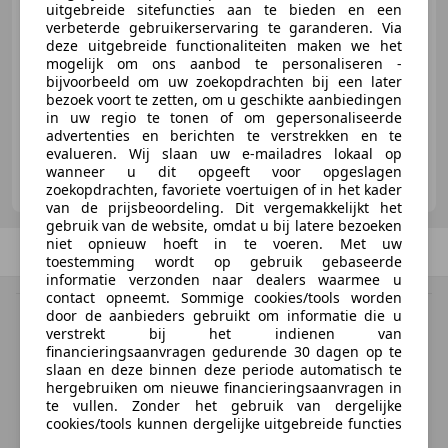
uitgebreide sitefuncties aan te bieden en een
verbeterde gebruikerservaring te garanderen. Via
deze uitgebreide functionaliteiten maken we het
mogelijk om ons aanbod te personaliseren -
05/2015
352.835 km
Diesel
120 kW (163 PK)
bijvoorbeeld om uw zoekopdrachten bij een later
bezoek voort te zetten, om u geschikte aanbiedingen
in uw regio te tonen of om gepersonaliseerde
advertenties en berichten te verstrekken en te
evalueren. Wij slaan uw e-mailadres lokaal op
Thomas Automotive
wanneer u dit opgeeft voor opgeslagen
NL-7151 NB EIBERGEN
zoekopdrachten, favoriete voertuigen of in het kader
van de prijsbeoordeling. Dit vergemakkelijkt het
gebruik van de website, omdat u bij latere bezoeken
niet opnieuw hoeft in te voeren. Met uw
Vorige
1
/
1
Volgende
toestemming wordt op gebruik gebaseerde
informatie verzonden naar dealers waarmee u
contact opneemt. Sommige cookies/tools worden
door de aanbieders gebruikt om informatie die u
BTW verrekenbaar
verstrekt bij het indienen van
Specificatie van de fabrikant voor nieuwe voertuigen. Afhankelijk van de
financieringsaanvragen gedurende 30 dagen op te
kilometerstand, het rijgedrag, de leeftijd van de batterij en het
slaan en deze binnen deze periode automatisch te
laadgedrag, kan de radius van occasies aanzienlijk variëren.
hergebruiken om nieuwe financieringsaanvragen in
te vullen. Zonder het gebruik van dergelijke
cookies/tools kunnen dergelijke uitgebreide functies
Homepage
geheel of gedeeltelijk niet worden gebruikt.