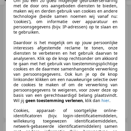
Om jou een zo goed mogelijke gebruikerservaring
met de door ons aangeboden diensten te bieden,
maken wij en derden gebruik van cookies en andere
Renault Master
T35 2.3
technologie (beide samen noemen wij vanaf nu:
dCi L3H3 2018 Paardenwagen
'cookies'), om informatie over apparatuur en
Horsetruck
persoonsgegevens (bijv. IP-adressen) op te slaan en
te gebruiken.
Daardoor is het mogelijk om op jouw persoonlijke
€ 34.950
interesses afgestemde reclame te tonen, onze
diensten te verbeteren en het gebruik daarvan te
analyseren. Klik op de knop rechtsonder om akkoord
te gaan met het gebruik van toestemmingsplichtige
cookies en de daarmee samenhangende verwerking
06/2018
58.894 km
Diesel
96 kW (131 PK)
van persoonsgegevens. Ook kun je op de knop
linksonder klikken om een nauwkeurige selectie over
Boordcomputer, Airconditioning, Traction control, Trekhaak, Armsteun
de cookies te maken of om de verwerking van
persoonsgegevens te weigeren, voor zover deze op
basis van een gerechtvaardigd belang plaatsvindt.
Wil jij
geen toestemming verlenen
, klik dan
hier
.
Thomas Automotive
Cookies, apparaat- of soortgelijke online-
NL-7151 NB EIBERGEN
identificatoren (bijv. login-identificatiemiddelen,
willekeurig toegewezen identificatiemiddelen,
netwerk-gebaseerde identificatiemiddelen) samen
Renault Trafic
1.6 dCi T29