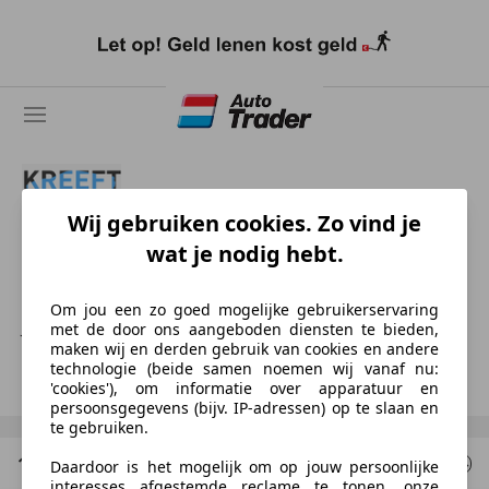
Ga
naar
hoofdinhoud
Wij gebruiken cookies. Zo vind je
Kreeft Auto & Service
wat je nodig hebt.
NL-1601 MJ ENKHUIZEN
Om jou een zo goed mogelijke gebruikerservaring
Joey Kreeft
met de door ons aangeboden diensten te bieden,
maken wij en derden gebruik van cookies en andere
technologie (beide samen noemen wij vanaf nu:
Toon nummer
'cookies'), om informatie over apparatuur en
persoonsgegevens (bijv. IP-adressen) op te slaan en
te gebruiken.
1 Resultaten
voor uw zoekopdracht
Daardoor is het mogelijk om op jouw persoonlijke
interesses afgestemde reclame te tonen, onze