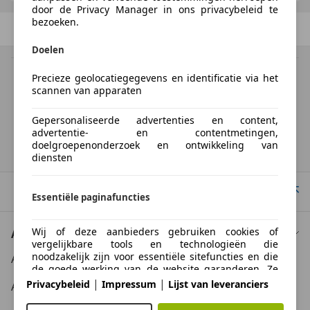
door de Privacy Manager in ons privacybeleid te
bezoeken.
Vorige
1
/
1
Volgende
Doelen
BTW verrekenbaar
Precieze geolocatiegegevens en identificatie via het
Specificatie van de fabrikant voor nieuwe voertuigen. Afhankelijk van de
scannen van apparaten
kilometerstand, het rijgedrag, de leeftijd van de batterij en het
laadgedrag, kan de radius van occasies aanzienlijk variëren.
Gepersonaliseerde advertenties en content,
advertentie- en contentmetingen,
doelgroepenonderzoek en ontwikkeling van
Homepage
diensten
Naar boven
Essentiële paginafuncties
Wij of deze aanbieders gebruiken cookies of
Auto kopen
vergelijkbare tools en technologieën die
noodzakelijk zijn voor essentiële sitefuncties en die
Auto kooptips
de goede werking van de website garanderen. Ze
worden doorgaans gebruikt als reactie op
|
|
Privacybeleid
Impressum
Lijst van leveranciers
Auto zoektips
gebruikersactiviteit om belangrijke functies mogelijk
te maken, zoals het instellen en beheren van