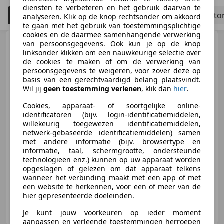
diensten te verbeteren en het gebruik daarvan te
Filteren
Bedrijfswagen
Schadeauto's to
5
analyseren. Klik op de knop rechtsonder om akkoord
te gaan met het gebruik van toestemmingsplichtige
cookies en de daarmee samenhangende verwerking
Mercedes-Benz Sprinter
van persoonsgegevens. Ook kun je op de knop
313 2.2 CDI 325 HD L1 H2 !
linksonder klikken om een nauwkeurige selectie over
de cookies te maken of om de verwerking van
persoonsgegevens te weigeren, voor zover deze op
basis van een gerechtvaardigd belang plaatsvindt.
Wil jij
geen toestemming verlenen
, klik dan
hier
.
€ 15.450
Excl. BTW
Cookies, apparaat- of soortgelijke online-
identificatoren (bijv. login-identificatiemiddelen,
willekeurig toegewezen identificatiemiddelen,
netwerk-gebaseerde identificatiemiddelen) samen
met andere informatie (bijv. browsertype en
04/2016
113.298 km
Diesel
96 kW (131 PK)
informatie, taal, schermgrootte, ondersteunde
Lichtmetalen velgen, Alarm, Traction control, Met onderhoudshistorie, Airconditioning, Schuifdeur rechts, Garantie, Multifunctioneel stuurwiel
technologieën enz.) kunnen op uw apparaat worden
opgeslagen of gelezen om dat apparaat telkens
wanneer het verbinding maakt met een app of met
een website te herkennen, voor een of meer van de
hier gepresenteerde doeleinden.
Kreeft Auto & Service
NL-1601 MJ ENKHUIZEN
Je kunt jouw voorkeuren op ieder moment
aanpassen en verleende toestemmingen herroepen