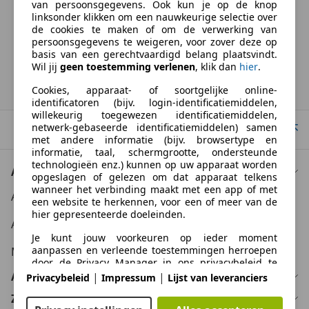
van persoonsgegevens. Ook kun je op de knop
BTW verrekenbaar
linksonder klikken om een nauwkeurige selectie over
Specificatie van de fabrikant voor nieuwe voertuigen. Afhankelijk van de
de cookies te maken of om de verwerking van
kilometerstand, het rijgedrag, de leeftijd van de batterij en het
persoonsgegevens te weigeren, voor zover deze op
laadgedrag, kan de radius van occasies aanzienlijk variëren.
basis van een gerechtvaardigd belang plaatsvindt.
Wil jij
geen toestemming verlenen
, klik dan
hier
.
Homepage
Cookies, apparaat- of soortgelijke online-
identificatoren (bijv. login-identificatiemiddelen,
willekeurig toegewezen identificatiemiddelen,
netwerk-gebaseerde identificatiemiddelen) samen
Naar boven
met andere informatie (bijv. browsertype en
informatie, taal, schermgrootte, ondersteunde
technologieën enz.) kunnen op uw apparaat worden
Auto kopen
opgeslagen of gelezen om dat apparaat telkens
wanneer het verbinding maakt met een app of met
Auto kooptips
een website te herkennen, voor een of meer van de
hier gepresenteerde doeleinden.
Auto zoektips
Je kunt jouw voorkeuren op ieder moment
aanpassen en verleende toestemmingen herroepen
Meer informatie
door de Privacy Manager in ons privacybeleid te
bezoeken.
Auto verkopen
|
|
Privacybeleid
Impressum
Lijst van leveranciers
Zakelijk
Doelen