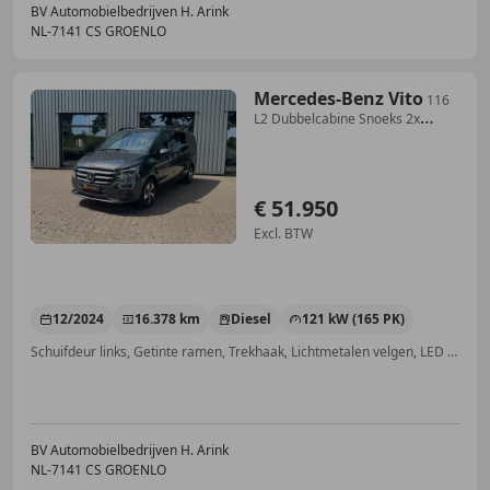
BV Automobielbedrijven H. Arink
NL-7141 CS GROENLO
Mercedes-Benz Vito
116
L2 Dubbelcabine Snoeks 2x
Schuifdeur Bpm vrij
€ 51.950
Excl. BTW
12/2024
16.378 km
Diesel
121 kW (165 PK)
Schuifdeur links, Getinte ramen, Trekhaak, Lichtmetalen velgen, LED verlichting, Dakrails, Garantie, Winterpakket
BV Automobielbedrijven H. Arink
NL-7141 CS GROENLO