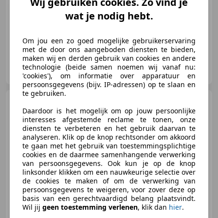
Wij gebruiken cookies. Zo vind je
07/2021
99.735 km
Diesel
171 kW (232 PK)
wat je nodig hebt.
Getinte ramen, Garantie, Trekhaak, Parkeerhulp voor, Alarm, Multifunctioneel stuurwiel, Elektrische stoelverstelling
Om jou een zo goed mogelijke gebruikerservaring
met de door ons aangeboden diensten te bieden,
maken wij en derden gebruik van cookies en andere
BV Automobielbedrijven H. Arink
technologie (beide samen noemen wij vanaf nu:
NL-7141 CS GROENLO
'cookies'), om informatie over apparatuur en
persoonsgegevens (bijv. IP-adressen) op te slaan en
te gebruiken.
Mercedes-Benz Sprinter
319 CDI L2H2 BPM vrij 360°
Daardoor is het mogelijk om op jouw persoonlijke
ALARM KL3 ADAPTIEVE CRU
interesses afgestemde reclame te tonen, onze
diensten te verbeteren en het gebruik daarvan te
analyseren. Klik op de knop rechtsonder om akkoord
te gaan met het gebruik van toestemmingsplichtige
€ 58.950
cookies en de daarmee samenhangende verwerking
Excl. BTW
van persoonsgegevens. Ook kun je op de knop
linksonder klikken om een nauwkeurige selectie over
de cookies te maken of om de verwerking van
persoonsgegevens te weigeren, voor zover deze op
basis van een gerechtvaardigd belang plaatsvindt.
09/2023
5.359 km
Diesel
141 kW (192 PK)
Wil jij
geen toestemming verlenen
, klik dan
hier
.
LED verlichting, Getinte ramen, Alarm, Digitale radio-ontvangst, Trekhaak, Verblindingsvrij grootlicht, Parkeerhulp automatisch, Elektrisch verstelbare buitenspiegels