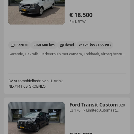
€ 18.500
Excl. BTW
03/2020
68.680 km
Diesel
121 kW (165 PK)
Garantie, Dakrails, Parkeerhulp met camera, Trekhaak, Airbag bestuurder, Met onderhoudshistorie, Navigatiesysteem, Cruise control
BV Automobielbedrijven H. Arink
NL-7141 CS GROENLO
Ford Transit Custom
320
L2 170 Pk Limited Automaat
Adaptive CC Navi Ca