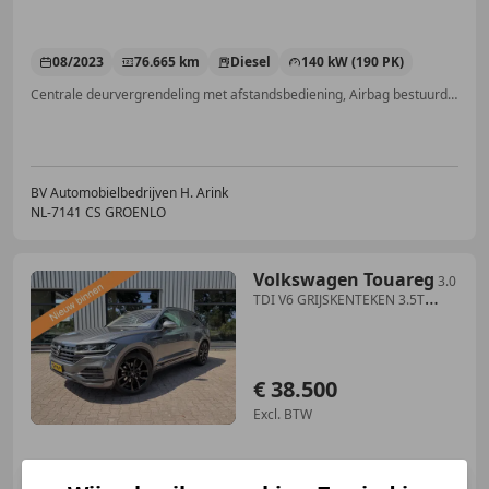
08/2023
76.665 km
Diesel
140 kW (190 PK)
Centrale deurvergrendeling met afstandsbediening, Airbag bestuurder, Alarm, Startonderbreker, Garantie, Digitale radio-ontvangst, Regensensor, Centrale vergrendeling
BV Automobielbedrijven H. Arink
NL-7141 CS GROENLO
Volkswagen Touareg
3.0
TDI V6 GRIJSKENTEKEN 3.5T
Trekhaak, Leer, Luch
€ 38.500
Excl. BTW