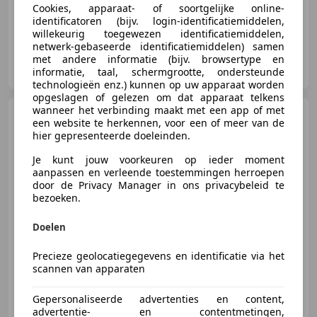
Cookies, apparaat- of soortgelijke online-
identificatoren (bijv. login-identificatiemiddelen,
willekeurig toegewezen identificatiemiddelen,
netwerk-gebaseerde identificatiemiddelen) samen
BV Automobielbedrijven H. Arink
met andere informatie (bijv. browsertype en
NL-7141 CS GROENLO
informatie, taal, schermgrootte, ondersteunde
technologieën enz.) kunnen op uw apparaat worden
opgeslagen of gelezen om dat apparaat telkens
wanneer het verbinding maakt met een app of met
Mercedes-Benz Vito
116
een website te herkennen, voor een of meer van de
L2 Pro 2x Schuifdeur Bpm vrij
hier gepresenteerde doeleinden.
Multibeam Trekha
Je kunt jouw voorkeuren op ieder moment
aanpassen en verleende toestemmingen herroepen
€ 49.950
door de Privacy Manager in ons privacybeleid te
bezoeken.
Excl. BTW
Doelen
Precieze geolocatiegegevens en identificatie via het
12/2024
20 km
Diesel
120 kW (163 PK)
scannen van apparaten
Schuifdeur links, Lichtmetalen velgen, Alarm, LED verlichting, Getinte ramen, ABS, Trekhaak, Elektrisch verstelbare buitenspiegels
Gepersonaliseerde advertenties en content,
advertentie- en contentmetingen,