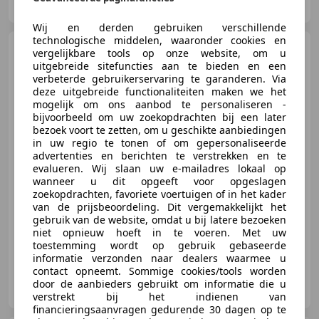
NL-7141 CS GROENLO
Wij en derden gebruiken verschillende
technologische middelen, waaronder cookies en
Mercedes-Benz Sprinter
vergelijkbare tools op onze website, om u
319 CDI L2H2 BPM vrij 360°
uitgebreide sitefuncties aan te bieden en een
ALARM KL3 ADAPTIEVE CRU
verbeterde gebruikerservaring te garanderen. Via
deze uitgebreide functionaliteiten maken we het
mogelijk om ons aanbod te personaliseren -
bijvoorbeeld om uw zoekopdrachten bij een later
€ 55.950
bezoek voort te zetten, om u geschikte aanbiedingen
Excl. BTW
in uw regio te tonen of om gepersonaliseerde
advertenties en berichten te verstrekken en te
evalueren. Wij slaan uw e-mailadres lokaal op
wanneer u dit opgeeft voor opgeslagen
11/2023
2.950 km
Diesel
141 kW (192 PK)
zoekopdrachten, favoriete voertuigen of in het kader
van de prijsbeoordeling. Dit vergemakkelijkt het
LED verlichting, Lichtmetalen velgen, Getinte ramen, Trekhaak, Dodehoekdetectie, Alarm, Parkeerhulp automatisch, Automatische klimaatregeling
gebruik van de website, omdat u bij latere bezoeken
niet opnieuw hoeft in te voeren. Met uw
toestemming wordt op gebruik gebaseerde
informatie verzonden naar dealers waarmee u
contact opneemt. Sommige cookies/tools worden
BV Automobielbedrijven H. Arink
door de aanbieders gebruikt om informatie die u
NL-7141 CS GROENLO
verstrekt bij het indienen van
financieringsaanvragen gedurende 30 dagen op te