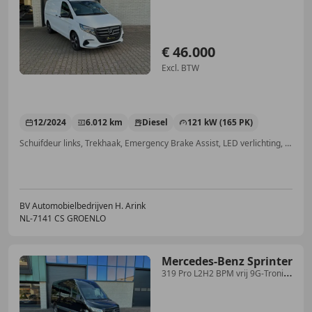
Multibeam Tr
€ 46.000
Excl. BTW
12/2024
6.012 km
Diesel
121 kW (165 PK)
Schuifdeur links, Trekhaak, Emergency Brake Assist, LED verlichting, Lichtmetalen velgen, Lane Departure Warning Systeem, Dodehoekdetectie, Getinte ramen
BV Automobielbedrijven H. Arink
NL-7141 CS GROENLO
Mercedes-Benz Sprinter
319 Pro L2H2 BPM vrij 9G-Tronic
Mbux Navi Led Kopl