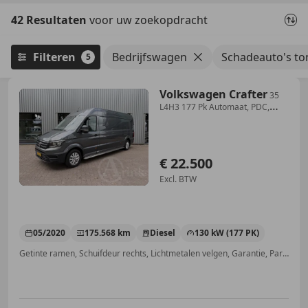
42 Resultaten
voor uw zoekopdracht
Filteren
Bedrijfswagen
Schadeauto's to
5
Volkswagen Crafter
35
L4H3 177 Pk Automaat, PDC,
Airco, Navigatie, Ca
€ 22.500
Excl. BTW
05/2020
175.568 km
Diesel
130 kW (177 PK)
Getinte ramen, Schuifdeur rechts, Lichtmetalen velgen, Garantie, Parkeerhulp met camera, Parkeerhulp voor, Elektrisch verstelbare buitenspiegels, Apple CarPlay