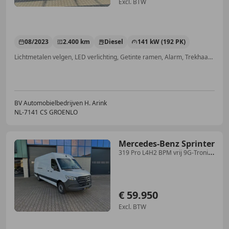
Excl. BTW
08/2023
2.400 km
Diesel
141 kW (192 PK)
Lichtmetalen velgen, LED verlichting, Getinte ramen, Alarm, Trekhaak, Verblindingsvrij grootlicht, Parkeerhulp automatisch, Elektrisch verstelbare buitenspiegels
BV Automobielbedrijven H. Arink
NL-7141 CS GROENLO
Mercedes-Benz Sprinter
319 Pro L4H2 BPM vrij 9G-Tronic
Mbux Navi Led Kopl
€ 59.950
Excl. BTW