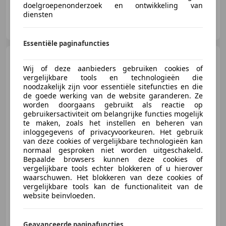
doelgroepenonderzoek en ontwikkeling van
diensten
BV Automobielbedrijven H. Arink
NL-7141 CS GROENLO
Essentiële paginafuncties
Mercedes-Benz Sprinter
319 L3H2 2x Schuifdeur BPM vrij
Wij of deze aanbieders gebruiken cookies of
Distronic Digitale
vergelijkbare tools en technologieën die
noodzakelijk zijn voor essentiële sitefuncties en die
de goede werking van de website garanderen. Ze
worden doorgaans gebruikt als reactie op
€ 62.950
gebruikersactiviteit om belangrijke functies mogelijk
Excl. BTW
te maken, zoals het instellen en beheren van
inloggegevens of privacyvoorkeuren. Het gebruik
van deze cookies of vergelijkbare technologieën kan
normaal gesproken niet worden uitgeschakeld.
Bepaalde browsers kunnen deze cookies of
12/2024
10 km
Diesel
141 kW (192 PK)
vergelijkbare tools echter blokkeren of u hierover
Getinte ramen, Schuifdeur links, LED verlichting, ABS, Lichtmetalen velgen, Adaptieve Cruise Control, Garantie, Centrale deurvergrendeling met afstandsbediening
waarschuwen. Het blokkeren van deze cookies of
vergelijkbare tools kan de functionaliteit van de
website beïnvloeden.
BV Automobielbedrijven H. Arink
Geavanceerde paginafuncties