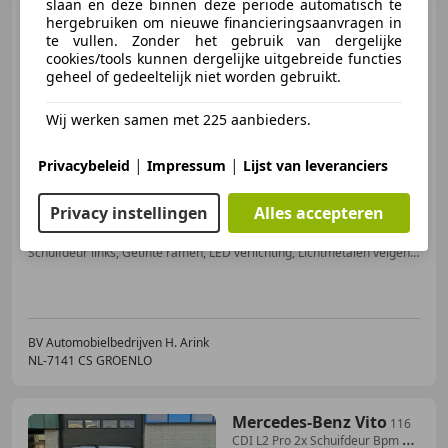
slaan en deze binnen deze periode automatisch te
Mercedes-Benz Sprinter
hergebruiken om nieuwe financieringsaanvragen in
319 L3H2 2x Schuifdeur BPM vrij
te vullen. Zonder het gebruik van dergelijke
Distronic Digitale
cookies/tools kunnen dergelijke uitgebreide functies
geheel of gedeeltelijk niet worden gebruikt.
€ 62.950
Wij werken samen met 225 aanbieders.
Excl. BTW
|
|
Privacybeleid
Impressum
Lijst van leveranciers
Privacy instellingen
Alles accepteren
12/2024
16 km
Diesel
141 kW (192 PK)
Schuifdeur links, Getinte ramen, LED verlichting, Lichtmetalen velgen, ABS, Adaptieve Cruise Control, LED dagrijverlichting, Centrale deurvergrendeling met afstandsbediening
BV Automobielbedrijven H. Arink
NL-7141 CS GROENLO
Mercedes-Benz Vito
116
CDI L2 Pro 2x Schuifdeur Bpm vrij