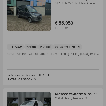
317 L2H2 2x Schuifdeur Alarm kl3
Adaptieve cruise
€ 56.950
Excl. BTW
11/2024
4 km
Diesel
125 kW (170 PK)
Schuifdeur links, Getinte ramen, LED verlichting, Airbag passagier, Vermoeidheidsdetectie, Dodehoekdetectie, Adaptieve Cruise Control, Stoelverwarming
BV Automobielbedrijven H. Arink
NL-7141 CS GROENLO
Mercedes-Benz Vito
116
CDI XL Airco, Trekhaak 2.5T,
Deuren, Camera, C