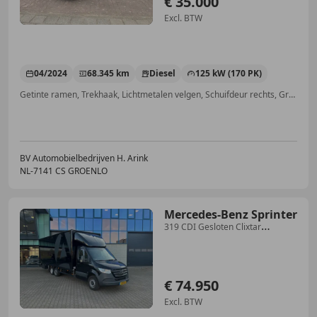
€ 35.000
Excl. BTW
04/2024
68.345 km
Diesel
125 kW (170 PK)
Getinte ramen, Trekhaak, Lichtmetalen velgen, Schuifdeur rechts, Grootlichtassistent, Lendensteun, Airconditioning, Stuurwielverwarming
BV Automobielbedrijven H. Arink
NL-7141 CS GROENLO
Mercedes-Benz Sprinter
319 CDI Gesloten Clixtar
Oplegger 630cm BE-combi V
€ 74.950
Excl. BTW