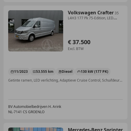
Volkswagen Crafter
35
L4H3 177 Pk 75-Edition, LED
koplampen, Navi, Da
€ 37.500
Excl. BTW
11/2023
53.555 km
Diesel
130 kW (177 PK)
Getinte ramen, LED verlichting, Adaptieve Cruise Control, Schuifdeur rechts, Trekhaak, Parkeerhulp met camera, Stuurwielverwarming, Grootlichtassistent
BV Automobielbedrijven H. Arink
NL-7141 CS GROENLO
Mercedes-Benz Sprinter