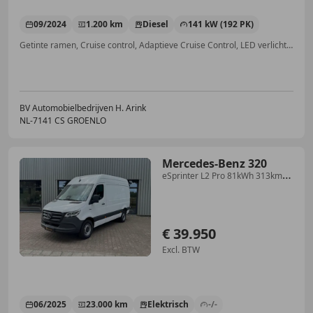
09/2024
1.200 km
Diesel
141 kW (192 PK)
Getinte ramen, Cruise control, Adaptieve Cruise Control, LED verlichting, Alarm, Vermoeidheidsdetectie, ABS, Elektrisch verstelbare buitenspiegels
BV Automobielbedrijven H. Arink
NL-7141 CS GROENLO
Mercedes-Benz 320
eSprinter L2 Pro 81kWh 313km
LED Winterpakket DC s
€ 39.950
Excl. BTW
06/2025
23.000 km
Elektrisch
-/-