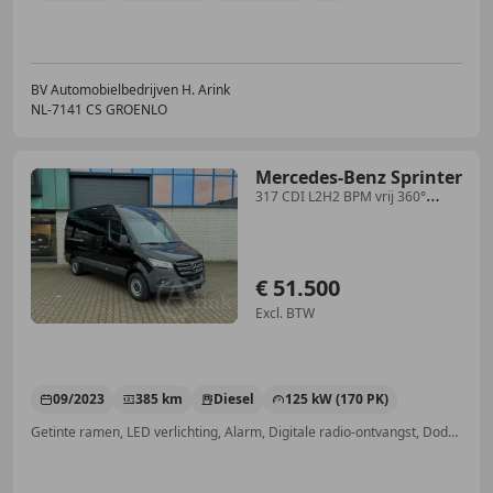
BV Automobielbedrijven H. Arink
NL-7141 CS GROENLO
Mercedes-Benz Sprinter
317 CDI L2H2 BPM vrij 360°
ALARM KL3 ADAPTIEVE CRU
€ 51.500
Excl. BTW
09/2023
385 km
Diesel
125 kW (170 PK)
Getinte ramen, LED verlichting, Alarm, Digitale radio-ontvangst, Dodehoekdetectie, Elektrisch verstelbare buitenspiegels, Binnenspiegel automatisch dimmend, Stoelverwarming