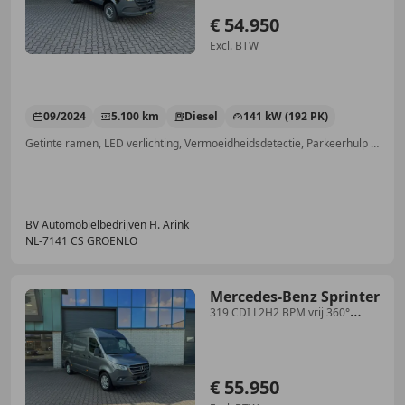
€ 54.950
Excl. BTW
09/2024
5.100 km
Diesel
141 kW (192 PK)
Getinte ramen, LED verlichting, Vermoeidheidsdetectie, Parkeerhulp automatisch, Stuurwielverwarming, Parkeerhulp achter, Trekhaak, ABS
BV Automobielbedrijven H. Arink
NL-7141 CS GROENLO
Mercedes-Benz Sprinter
319 CDI L2H2 BPM vrij 360°
ALARM KL3 ADAPTIEVE CRU
€ 55.950