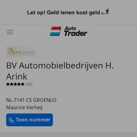
Ga
naar
hoofdinhoud
BV Automobielbedrijven H.
Arink
(43)
Sterrenbeoordeling 5 van 5
NL-7141 CS GROENLO
Maurice Verheij
Toon nummer