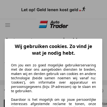
Ga
naar
hoofdinhoud
Autocentrum van der Veen
Wij gebruiken cookies. Zo vind je
wat je nodig hebt.
NL-8448 GV HEERENVEEN
Jacob Jan van der Veen
Om jou een zo goed mogelijke gebruikerservaring
met de door ons aangeboden diensten te bieden,
Toon nummer
maken wij en derden gebruik van cookies en andere
technologie (beide samen noemen wij vanaf nu:
'cookies'), om informatie over apparatuur en
persoonsgegevens (bijv. IP-adressen) op te slaan en
1 Resultaten
voor uw zoekopdracht
te gebruiken.
Daardoor is het mogelijk om op jouw persoonlijke
Filteren
Bedrijfswagen
Schadeauto's to
5
interesses afgestemde reclame te tonen, onze