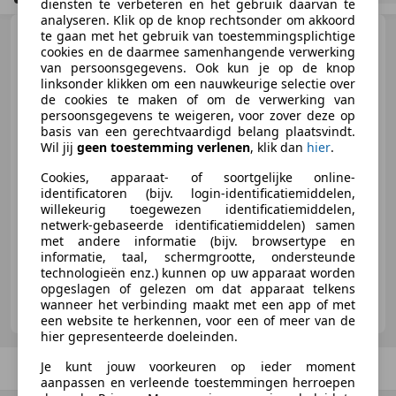
diensten te verbeteren en het gebruik daarvan te
analyseren. Klik op de knop rechtsonder om akkoord
Volkswagen Caddy
te gaan met het gebruik van toestemmingsplichtige
2.0
cookies en de daarmee samenhangende verwerking
TDI L2H1 BMTEcBu
van persoonsgegevens. Ook kun je op de knop
linksonder klikken om een nauwkeurige selectie over
de cookies te maken of om de verwerking van
persoonsgegevens te weigeren, voor zover deze op
€ 8.945
basis van een gerechtvaardigd belang plaatsvindt.
Excl. BTW
Wil jij
geen toestemming verlenen
, klik dan
hier
.
Cookies, apparaat- of soortgelijke online-
identificatoren (bijv. login-identificatiemiddelen,
willekeurig toegewezen identificatiemiddelen,
01/2019
141.844 km
Diesel
55 kW (75 PK)
netwerk-gebaseerde identificatiemiddelen) samen
met andere informatie (bijv. browsertype en
informatie, taal, schermgrootte, ondersteunde
technologieën enz.) kunnen op uw apparaat worden
opgeslagen of gelezen om dat apparaat telkens
Autocentrum van der Veen
wanneer het verbinding maakt met een app of met
NL-8448 GV HEERENVEEN
een website te herkennen, voor een of meer van de
hier gepresenteerde doeleinden.
Je kunt jouw voorkeuren op ieder moment
Vorige
1
/
1
Volgende
aanpassen en verleende toestemmingen herroepen