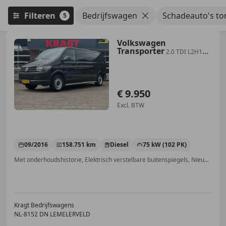
Filteren
Bedrijfswagen
Schadeauto's to
5
Volkswagen
Transporter
2.0 TDI L2H1
Comfortline|NAP|airconditioning|crui
€ 9.950
Excl. BTW
09/2016
158.751 km
Diesel
75 kW (102 PK)
Met onderhoudshistorie, Elektrisch verstelbare buitenspiegels, Nieuwe APK, Elektrische ramen, Armsteun, Cruise control, Schuifdeur rechts, Airconditioning
Kragt Bedrijfswagens
NL-8152 DN LEMELERVELD