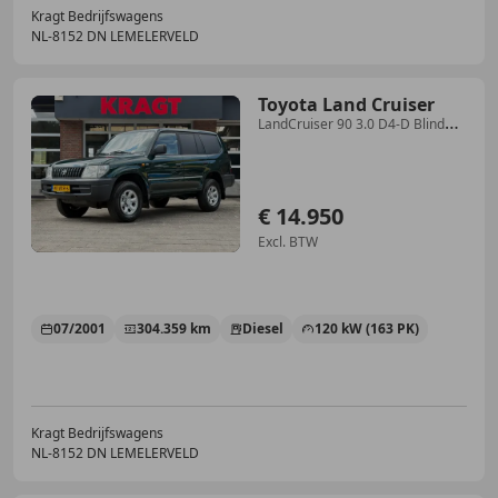
Kragt Bedrijfswagens
NL-8152 DN LEMELERVELD
Toyota Land Cruiser
LandCruiser 90 3.0 D4-D Blind
Van|GRIJS kenteken|1
€ 14.950
Excl. BTW
07/2001
304.359 km
Diesel
120 kW (163 PK)
Kragt Bedrijfswagens
NL-8152 DN LEMELERVELD