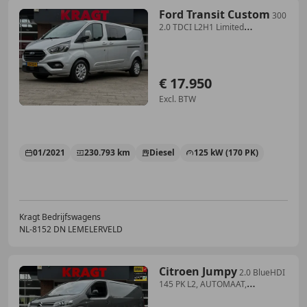
Ford Transit Custom
300
2.0 TDCI L2H1 Limited
DC|170PK|DUBBELCABINE|ad
€ 17.950
Excl. BTW
01/2021
230.793 km
Diesel
125 kW (170 PK)
Kragt Bedrijfswagens
NL-8152 DN LEMELERVELD
Citroen Jumpy
2.0 BlueHDI
145 PK L2, AUTOMAAT,
ADAPTIEVE Cruise,