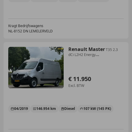
Kragt Bedrijfswagens
NL-8152 DN LEMELERVELD
Renault Master
T35 2.3
dCi L2H2 Energy
145PK|NAP|airco|cruise|nav
€ 11.950
Excl. BTW
04/2019
146.954 km
Diesel
107 kW (145 PK)