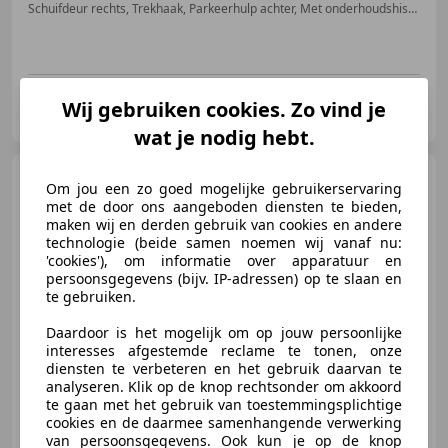
Schuifdeur rechts, Trekhaak, Parkeerhulp achter, Met onderhoudshistorie, Parkeerhulp met camera, Parkeerhulp voor, Cruise control, Airbag bestuurder
Kragt Bedrijfswagens
Wij gebruiken cookies. Zo vind je
NL-8152 DN LEMELERVELD
wat je nodig hebt.
Toyota Proace City
Om jou een zo goed mogelijke gebruikerservaring
Electric Toyota PROACE
met de door ons aangeboden diensten te bieden,
CITY|NAP|airco|cruise|achte
maken wij en derden gebruik van cookies en andere
technologie (beide samen noemen wij vanaf nu:
'cookies'), om informatie over apparatuur en
€ 13.950
persoonsgegevens (bijv. IP-adressen) op te slaan en
te gebruiken.
Excl. BTW
Daardoor is het mogelijk om op jouw persoonlijke
interesses afgestemde reclame te tonen, onze
diensten te verbeteren en het gebruik daarvan te
02/2022
153.334 km
Elektrisch
57 kW (77 PK)
analyseren. Klik op de knop rechtsonder om akkoord
te gaan met het gebruik van toestemmingsplichtige
Schuifdeur links, Lendensteun, Apple CarPlay, Airconditioning, Elektrische ramen, Nieuwe APK, Navigatiesysteem, Parkeerhulp achter
cookies en de daarmee samenhangende verwerking
van persoonsgegevens. Ook kun je op de knop