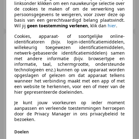
linksonder klikken om een nauwkeurige selectie over
de cookies te maken of om de verwerking van
persoonsgegevens te weigeren, voor zover deze op
Kragt Bedrijfswagens
basis van een gerechtvaardigd belang plaatsvindt.
NL-8152 DN LEMELERVELD
Wil jij
geen toestemming verlenen
, klik dan
hier
.
Cookies, apparaat- of soortgelijke online-
Opel Vivaro
1.6 CDTI L1H1
identificatoren (bijv. login-identificatiemiddelen,
Sport
willekeurig toegewezen identificatiemiddelen,
EcoFlex|145pk|EURO6|NAP|airco|
netwerk-gebaseerde identificatiemiddelen) samen
met andere informatie (bijv. browsertype en
informatie, taal, schermgrootte, ondersteunde
technologieën enz.) kunnen op uw apparaat worden
€ 5.950
opgeslagen of gelezen om dat apparaat telkens
Excl. BTW
wanneer het verbinding maakt met een app of met
een website te herkennen, voor een of meer van de
hier gepresenteerde doeleinden.
Je kunt jouw voorkeuren op ieder moment
03/2017
273.221 km
Diesel
107 kW (145 PK)
aanpassen en verleende toestemmingen herroepen
Lichtmetalen velgen, Schuifdeur links, Nieuwe APK, Elektrische ramen, Met onderhoudshistorie, LED verlichting, Trekhaak, Lichtsensor
door de Privacy Manager in ons privacybeleid te
bezoeken.
Doelen