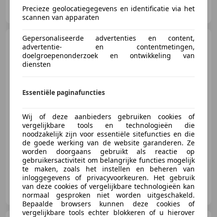
Kragt Bedrijfswagens
Precieze geolocatiegegevens en identificatie via het
NL-8152 DN LEMELERVELD
scannen van apparaten
Gepersonaliseerde advertenties en content,
Volkswagen Caddy
2.0
advertentie- en contentmetingen,
SDI - imperial-trekhaak-
doelgroepenonderzoek en ontwikkeling van
schuifdeur NAP - ORIGI
diensten
€ 1.750
Essentiële paginafuncties
Excl. BTW
Wij of deze aanbieders gebruiken cookies of
vergelijkbare tools en technologieën die
noodzakelijk zijn voor essentiële sitefuncties en die
02/2007
251.521 km
Diesel
51 kW (69 PK)
de goede werking van de website garanderen. Ze
worden doorgaans gebruikt als reactie op
gebruikersactiviteit om belangrijke functies mogelijk
te maken, zoals het instellen en beheren van
inloggegevens of privacyvoorkeuren. Het gebruik
Kragt Bedrijfswagens
van deze cookies of vergelijkbare technologieën kan
NL-8152 DN LEMELERVELD
normaal gesproken niet worden uitgeschakeld.
Bepaalde browsers kunnen deze cookies of
vergelijkbare tools echter blokkeren of u hierover