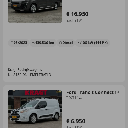
€ 16.950
Excl. BTW
05/2023
139.536 km
Diesel
106 kW (144 PK)
Kragt Bedrijfswagens
NL-8152 DN LEMELERVELD
Ford Transit Connect
1.6
TDCI L1
Trend|NAP|airco|cruise|bluetooth|t
€ 6.950
Excl. BTW