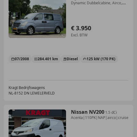
Dynamic Dubbelcabine, Airco,
trekhkaak *E
€ 3.950
Excl. BTW
07/2008
284.401 km
Diesel
125 kW (170 PK)
Kragt Bedrijfswagens
NL-8152 DN LEMELERVELD
Nissan NV200
1.5 dCi
Acenta|110PK|NAP|airco|cruise|achte