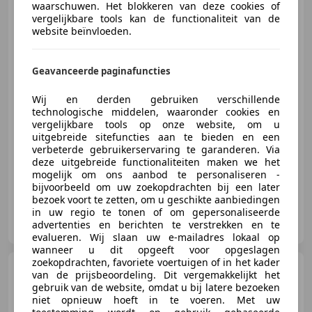
waarschuwen. Het blokkeren van deze cookies of
Nissan Navara
2.5 dCi SE
vergelijkbare tools kan de functionaliteit van de
King Cab AIRCO, Trekhaak 3000
website beïnvloeden.
KG, cruis
Geavanceerde paginafuncties
€ 4.950
Excl. BTW
Wij en derden gebruiken verschillende
technologische middelen, waaronder cookies en
vergelijkbare tools op onze website, om u
uitgebreide sitefuncties aan te bieden en een
11/2011
300.383 km
Diesel
140 kW (190 PK)
verbeterde gebruikerservaring te garanderen. Via
deze uitgebreide functionaliteiten maken we het
mogelijk om ons aanbod te personaliseren -
bijvoorbeeld om uw zoekopdrachten bij een later
bezoek voort te zetten, om u geschikte aanbiedingen
in uw regio te tonen of om gepersonaliseerde
Kragt Bedrijfswagens
advertenties en berichten te verstrekken en te
NL-8152 DN LEMELERVELD
evalueren. Wij slaan uw e-mailadres lokaal op
wanneer u dit opgeeft voor opgeslagen
zoekopdrachten, favoriete voertuigen of in het kader
Renault Megane
1.5 dCi
van de prijsbeoordeling. Dit vergemakkelijkt het
Dynamique
gebruik van de website, omdat u bij latere bezoeken
GRIJSKENTEKEN/Airco/distributier
niet opnieuw hoeft in te voeren. Met uw