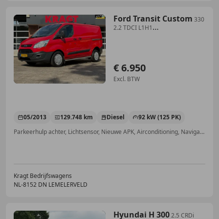
Ford Transit Custom
330
2.2 TDCI L1H1
Trend|NAP|125PK|airco|cruise|ach
€ 6.950
Excl. BTW
05/2013
129.748 km
Diesel
92 kW (125 PK)
Parkeerhulp achter, Lichtsensor, Nieuwe APK, Airconditioning, Navigatiesysteem, Boordcomputer, Parkeerhulp voor, Voorruitverwarming
Kragt Bedrijfswagens
NL-8152 DN LEMELERVELD
Hyundai H 300
2.5 CRDi