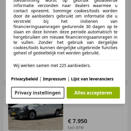
toestemming wordt op gebruik gebaseerde
informatie verzonden naar dealers waarmee u
contact opneemt. Sommige cookies/tools worden
€ 1.450
door de aanbieders gebruikt om informatie die u
verstrekt bij het indienen van
financieringsaanvragen gedurende 30 dagen op te
slaan en deze binnen deze periode automatisch te
hergebruiken om nieuwe financieringsaanvragen in
08/2008
367.181 km
Diesel
76 kW (103 PK)
te vullen. Zonder het gebruik van dergelijke
cookies/tools kunnen dergelijke uitgebreide functies
geheel of gedeeltelijk niet worden gebruikt.
Wij werken samen met 225 aanbieders.
Kragt Bedrijfswagens
NL-8152 DN LEMELERVELD
|
|
Privacybeleid
Impressum
Lijst van leveranciers
Mercedes-Benz Vito
114
Privacy instellingen
Alles accepteren
CDI Lang AUTOMAAT|EURO
6|Cruise|Airco|Navi|Tre
€ 7.950
Excl. BTW