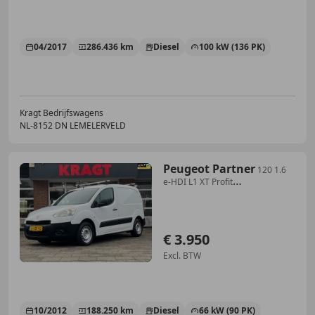
04/2017
286.436 km
Diesel
100 kW (136 PK)
Kragt Bedrijfswagens
NL-8152 DN LEMELERVELD
Peugeot Partner
120 1.6
e-HDI L1 XT Profit
+|NAP|airconditioning|c
€ 3.950
Excl. BTW
10/2012
188.250 km
Diesel
66 kW (90 PK)