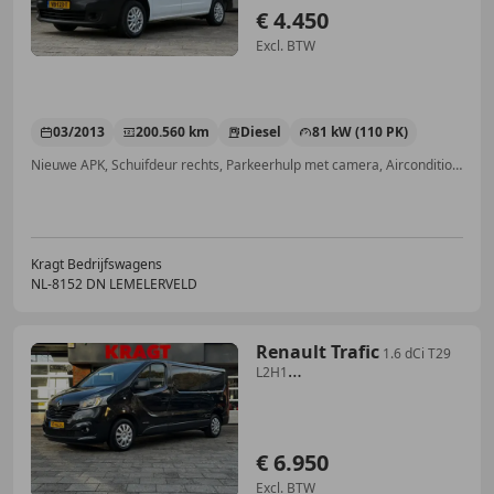
€ 4.450
Excl. BTW
03/2013
200.560 km
Diesel
81 kW (110 PK)
Nieuwe APK, Schuifdeur rechts, Parkeerhulp met camera, Airconditioning, Centrale vergrendeling, Trekhaak, Cruise control, Met onderhoudshistorie
Kragt Bedrijfswagens
NL-8152 DN LEMELERVELD
Renault Trafic
1.6 dCi T29
L2H1
Turbo|140PK|NAP|airco|cruise|navi
€ 6.950
Excl. BTW