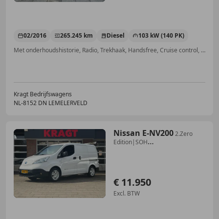
02/2016
265.245 km
Diesel
103 kW (140 PK)
Met onderhoudshistorie, Radio, Trekhaak, Handsfree, Cruise control, Navigatiesysteem, Boordcomputer, Mistlampen
Kragt Bedrijfswagens
NL-8152 DN LEMELERVELD
Nissan E-NV200
2.Zero
Edition|SOH
87%|NAP|cruise|achteruitrijcame
€ 11.950
Excl. BTW