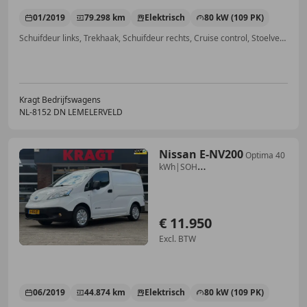
01/2019
79.298 km
Elektrisch
80 kW (109 PK)
Schuifdeur links, Trekhaak, Schuifdeur rechts, Cruise control, Stoelverwarming, Navigatiesysteem, Parkeerhulp met camera, Stuurwielverwarming
Kragt Bedrijfswagens
NL-8152 DN LEMELERVELD
Nissan E-NV200
Optima 40
kWh|SOH
87%|NAP|airco|cruise|achteruitri
€ 11.950
Excl. BTW
06/2019
44.874 km
Elektrisch
80 kW (109 PK)