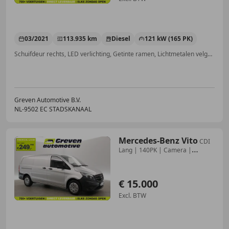
03/2021
113.935 km
Diesel
121 kW (165 PK)
Schuifdeur rechts, LED verlichting, Getinte ramen, Lichtmetalen velgen, Parkeerhulp met camera, Trekhaak, Met onderhoudshistorie, Apple CarPlay
Greven Automotive B.V.
NL-9502 EC STADSKANAAL
Mercedes-Benz Vito
CDI
Lang | 140PK | Camera |
Schuifdeur | Elektrpak
€ 15.000
Excl. BTW