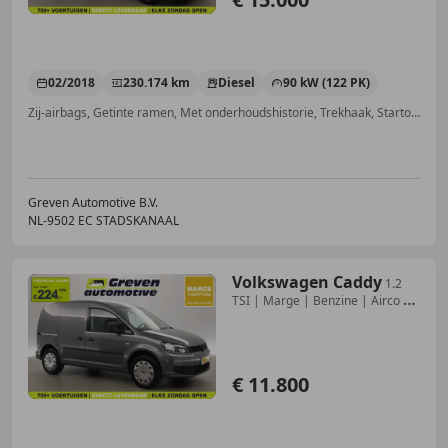
02/2018
230.174 km
Diesel
90 kW (122 PK)
Zij-airbags, Getinte ramen, Met onderhoudshistorie, Trekhaak, Startonderbreker, Schuifdeur rechts, Mistlampen, Start/Stop-systeem
Greven Automotive B.V.
NL-9502 EC STADSKANAAL
Volkswagen Caddy
1.2
TSI | Marge | Benzine | Airco |
Cruise | Trekh
€ 11.800