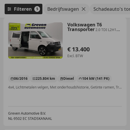
Filteren
Bedrijfswagen
Schadeauto's to
5
Volkswagen T6
Transporter
2.0 TDI L2H1
140PK | Dubbele Cabine | Airco
| Crui
€ 13.400
Excl. BTW
06/2016
225.804 km
Diesel
104 kW (141 PK)
4x4, Lichtmetalen velgen, Met onderhoudshistorie, Getinte ramen, Trekhaak, Airbag passagier, Spoiler, Airconditioning
Greven Automotive B.V.
NL-9502 EC STADSKANAAL