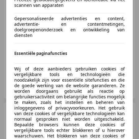
Export | Elektrpakket |
scannen van apparaten
Schuifdeur | APK
Gepersonaliseerde advertenties en content,
€ 1.650
advertentie- en contentmetingen,
doelgroepenonderzoek en ontwikkeling van
Excl. BTW
diensten
Essentiële paginafuncties
03/2008
313.767 km
Diesel
50 kW (68 PK)
Wij of deze aanbieders gebruiken cookies of
vergelijkbare tools en technologieën die
noodzakelijk zijn voor essentiële sitefuncties en die
de goede werking van de website garanderen. Ze
Greven Automotive B.V.
worden doorgaans gebruikt als reactie op
NL-9502 EC STADSKANAAL
gebruikersactiviteit om belangrijke functies mogelijk
te maken, zoals het instellen en beheren van
inloggegevens of privacyvoorkeuren. Het gebruik
Mercedes-Benz Sprinter
van deze cookies of vergelijkbare technologieën kan
211 CDI L1H1 | Camera | 3 Zits |
normaal gesproken niet worden uitgeschakeld.
Elektrpakket
Bepaalde browsers kunnen deze cookies of
vergelijkbare tools echter blokkeren of u hierover
€ 21.000
waarschuwen. Het blokkeren van deze cookies of