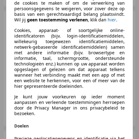
de cookies te maken of om de verwerking van
persoonsgegevens te weigeren, voor zover deze op
basis van een gerechtvaardigd belang plaatsvindt.
Volkswagen Caddy
Maxi
Wil jij
geen toestemming verlenen
, klik dan
hier
.
2.0 TDI L2 102PK | Arico | Cruise
| Parkeerse
Cookies, apparaat- of soortgelijke online-
identificatoren (bijv. login-identificatiemiddelen,
willekeurig toegewezen identificatiemiddelen,
€ 9.600
netwerk-gebaseerde identificatiemiddelen) samen
Excl. BTW
met andere informatie (bijv. browsertype en
informatie, taal, schermgrootte, ondersteunde
technologieën enz.) kunnen op uw apparaat worden
opgeslagen of gelezen om dat apparaat telkens
wanneer het verbinding maakt met een app of met
11/2018
206.221 km
Diesel
75 kW (102 PK)
een website te herkennen, voor een of meer van de
Met onderhoudshistorie, Getinte ramen, Schuifdeur rechts, Airconditioning, Parkeerhulp achter, Cruise control, Bluetooth, Elektrisch verstelbare buitenspiegels
hier gepresenteerde doeleinden.
Je kunt jouw voorkeuren op ieder moment
aanpassen en verleende toestemmingen herroepen
door de Privacy Manager in ons privacybeleid te
Greven Automotive B.V.
bezoeken.
NL-9502 EC STADSKANAAL
Doelen
Citroen Nemo
1.4 HDi |
Precieze geolocatiegegevens en identificatie via het