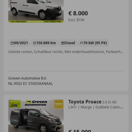
€ 8.000
Excl. BTW
09/2021
150.889 km
Diesel
70 kW (95 PK)
Getinte ramen, Schuifdeur rechts, Met onderhoudshistorie, Parkeerhulp met camera, Apple CarPlay, Startonderbreker, Cruise control, Airbag passagier
Greven Automotive B.V.
NL-9502 EC STADSKANAAL
Toyota Proace
2.0 D-4D
L3H1 | Marge | Dubbele Cabine
| Clima | C
€ 15.000