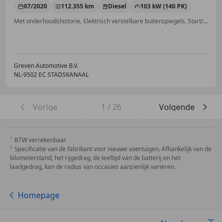
07/2020
112.355 km
Diesel
103 kW (140 PK)
Met onderhoudshistorie, Elektrisch verstelbare buitenspiegels, Start/Stop-systeem, Standkachel, Stoelverwarming, Parkeerhulp met camera, Airbag bestuurder, Startonderbreker
Greven Automotive B.V.
NL-9502 EC STADSKANAAL
Vorige
1
/
26
Volgende
BTW verrekenbaar
Specificatie van de fabrikant voor nieuwe voertuigen. Afhankelijk van de
kilometerstand, het rijgedrag, de leeftijd van de batterij en het
laadgedrag, kan de radius van occasies aanzienlijk variëren.
Homepage