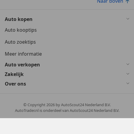
Naar boven
Auto kopen
Auto kooptips
Auto zoektips
Meer informatie
Auto verkopen
Zakelijk
Over ons
© Copyright
2026
by AutoScout24 Nederland B.V.
AutoTrader.nl is onderdeel van AutoScout24 Nederland B.V.