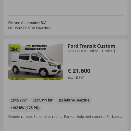
Greven Automotive B.V.
NL-9502 EC STADSKANAAL
Ford Transit Custom
L1H1 PHEV | Airco | Cruise | 3
Zits | Camera | Car
€ 21.600
Excl. BTW
12/2021
27.311 km
Elektro/Benzine
92 kW (125 PK)
Getinte ramen, Schuifdeur rechts, Parkeerhulp met camera, Parkeerhulp voor, Regensensor, Met onderhoudshistorie, Electronic Stability Program, Android Auto