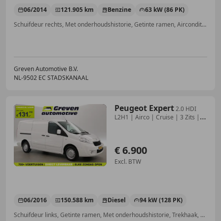
06/2014
121.905 km
Benzine
63 kW (86 PK)
Schuifdeur rechts, Met onderhoudshistorie, Getinte ramen, Airconditioning, Trekhaak, Cruise control, Radio, Elektrisch verstelbare buitenspiegels
Greven Automotive B.V.
NL-9502 EC STADSKANAAL
Peugeot Expert
2.0 HDI
L2H1 | Airco | Cruise | 3 Zits |
2xSchuifd
€ 6.900
Excl. BTW
06/2016
150.588 km
Diesel
94 kW (128 PK)
Schuifdeur links, Getinte ramen, Met onderhoudshistorie, Trekhaak, Airconditioning, Cruise control, Elektrische ramen, Airbag passagier