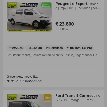
Peugeot e-Expert
Citroën
e-Jumpy L3H1 | Snelladen | SOH
99% | Airco
€ 23.800
Excl. BTW
09/2024
8.932 km
Elektrisch
100 kW (136 PK)
Schuifdeur rechts, Getinte ramen, Schuifdeur links, Regensensor, Electronic Stability Program, Dodehoekdetectie, Met onderhoudshistorie, Stoelverwarming
Greven Automotive B.V.
NL-9502 EC STADSKANAAL
Ford Transit Connect
1.5
L2 120PK | Marge | 8-Traps
Automaat | Airco |