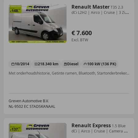
Renault Master
T35 2.3
dCi L2H2 | Airco | Cruise | 3 Zits
| Trekh
€ 7.600
Excl. BTW
10/2014
218.340 km
Diesel
100 kW (136 PK)
Met onderhoudshistorie, Getinte ramen, Bluetooth, Startonderbreker, Airconditioning, Trekhaak, Armsteun, Start/Stop-systeem
Greven Automotive B.V.
NL-9502 EC STADSKANAAL
Renault Express
1.5 Blue
dCi | Airco | Cruise | Camera |
Carplay |