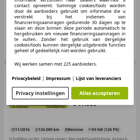
contact opneemt. Sommige cookies/tools worden
12/2015
236.734 km
Diesel
75 kW (102 PK)
door de aanbieders gebruikt om informatie die u
verstrekt bij het indienen van
Met onderhoudshistorie, Getinte ramen, Lichtmetalen velgen, Schuifdeur rechts, Trekhaak, Airconditioning, Bluetooth, Cruise control
financieringsaanvragen gedurende 30 dagen op te
slaan en deze binnen deze periode automatisch te
hergebruiken om nieuwe financieringsaanvragen in
te vullen. Zonder het gebruik van dergelijke
cookies/tools kunnen dergelijke uitgebreide functies
Greven Automotive B.V.
geheel of gedeeltelijk niet worden gebruikt.
NL-9502 EC STADSKANAAL
Wij werken samen met 225 aanbieders.
Volkswagen Caddy
1.4
TSI 126PK | Marge | Benzine |
|
|
Privacybeleid
Impressum
Lijst van leveranciers
Clima | Cruise |
Privacy instellingen
Alles accepteren
€ 17.900
11/2016
134.080 km
Benzine
93 kW (126 PK)
Schuifdeur rechts, Getinte ramen, Met onderhoudshistorie, Airbag bestuurder, Lichtmetalen velgen, Trekhaak, Elektrische ramen, Apple CarPlay