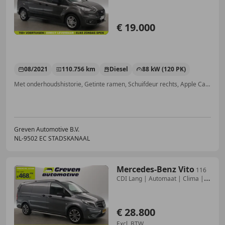
€ 19.000
08/2021
110.756 km
Diesel
88 kW (120 PK)
Met onderhoudshistorie, Getinte ramen, Schuifdeur rechts, Apple CarPlay, Lichtmetalen velgen, Parkeerhulp met camera, LED verlichting, Navigatiesysteem
Greven Automotive B.V.
NL-9502 EC STADSKANAAL
Mercedes-Benz Vito
116
CDI Lang | Automaat | Clima |
Cruise | Camera
€ 28.800
Excl. BTW