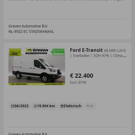
Greven Automotive B.V.
NL-9502 EC STADSKANAAL
Ford E-Transit
68 kWh L2H3
| Snelladen | SOH 97% | Clima |
360° C
€ 22.400
Excl. BTW
06/2023
19.994 km
Elektrisch
-/-
Greven Automotive B.V.