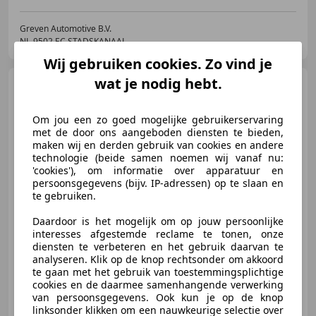
Greven Automotive B.V.
NL-9502 EC STADSKANAAL
Wij gebruiken cookies. Zo vind je
wat je nodig hebt.
Volkswagen T6
Transporter
2.0 TDI L1H1
Highline 204PK | Automaat |
Om jou een zo goed mogelijke gebruikerservaring
Airco | C
met de door ons aangeboden diensten te bieden,
€ 18.900
maken wij en derden gebruik van cookies en andere
technologie (beide samen noemen wij vanaf nu:
Excl. BTW
'cookies'), om informatie over apparatuur en
persoonsgegevens (bijv. IP-adressen) op te slaan en
te gebruiken.
11/2018
174.288 km
Diesel
150 kW (204 PK)
Daardoor is het mogelijk om op jouw persoonlijke
interesses afgestemde reclame te tonen, onze
Getinte ramen, Schuifdeur rechts, Parkeerhulp voor, Multifunctioneel stuurwiel, LED verlichting, Lichtmetalen velgen, Parkeerhulp met camera, Zij-airbags
diensten te verbeteren en het gebruik daarvan te
analyseren. Klik op de knop rechtsonder om akkoord
te gaan met het gebruik van toestemmingsplichtige
cookies en de daarmee samenhangende verwerking
van persoonsgegevens. Ook kun je op de knop
Greven Automotive B.V.
linksonder klikken om een nauwkeurige selectie over
NL-9502 EC STADSKANAAL