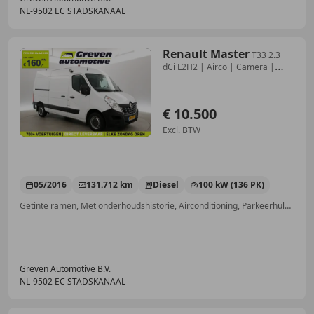
NL-9502 EC STADSKANAAL
Renault Master
T33 2.3
dCi L2H2 | Airco | Camera |
Trekhaak | Par
€ 10.500
Excl. BTW
05/2016
131.712 km
Diesel
100 kW (136 PK)
Getinte ramen, Met onderhoudshistorie, Airconditioning, Parkeerhulp met camera, Standkachel, Bluetooth, Airbag passagier, Trekhaak
Greven Automotive B.V.
NL-9502 EC STADSKANAAL