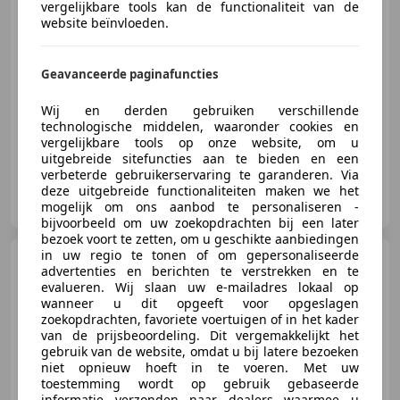
vergelijkbare tools kan de functionaliteit van de
Excl. BTW
website beïnvloeden.
Geavanceerde paginafuncties
03/2021
61.810 km
Diesel
85 kW (116 PK)
Met onderhoudshistorie, Parkeerhulp met camera, Centrale vergrendeling, Startonderbreker
Wij en derden gebruiken verschillende
technologische middelen, waaronder cookies en
vergelijkbare tools op onze website, om u
uitgebreide sitefuncties aan te bieden en een
verbeterde gebruikerservaring te garanderen. Via
Greven Automotive B.V.
deze uitgebreide functionaliteiten maken we het
NL-9502 EC STADSKANAAL
mogelijk om ons aanbod te personaliseren -
bijvoorbeeld om uw zoekopdrachten bij een later
bezoek voort te zetten, om u geschikte aanbiedingen
in uw regio te tonen of om gepersonaliseerde
Volkswagen T6
advertenties en berichten te verstrekken en te
Transporter
2.0 TDI L2H1 |
evalueren. Wij slaan uw e-mailadres lokaal op
Airco | Cruise | 3 Zits | Trekhaak
wanneer u dit opgeeft voor opgeslagen
zoekopdrachten, favoriete voertuigen of in het kader
€ 8.700
van de prijsbeoordeling. Dit vergemakkelijkt het
gebruik van de website, omdat u bij latere bezoeken
Excl. BTW
niet opnieuw hoeft in te voeren. Met uw
toestemming wordt op gebruik gebaseerde
informatie verzonden naar dealers waarmee u