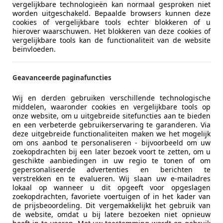
vergelijkbare technologieën kan normaal gesproken niet
Vorige
1
Volgen
worden uitgeschakeld. Bepaalde browsers kunnen deze
cookies of vergelijkbare tools echter blokkeren of u
hierover waarschuwen. Het blokkeren van deze cookies of
vergelijkbare tools kan de functionaliteit van de website
beïnvloeden.
ekenbaar
ie van de fabrikant voor nieuwe voertuigen. Afhankelijk van de kilometerstand, het 
 kan de radius van occasies aanzienlijk variëren.
Geavanceerde paginafuncties
Wij en derden gebruiken verschillende technologische
middelen, waaronder cookies en vergelijkbare tools op
onze website, om u uitgebreide sitefuncties aan te bieden
en een verbeterde gebruikerservaring te garanderen. Via
deze uitgebreide functionaliteiten maken we het mogelijk
om ons aanbod te personaliseren - bijvoorbeeld om uw
zoekopdrachten bij een later bezoek voort te zetten, om u
geschikte aanbiedingen in uw regio te tonen of om
gepersonaliseerde advertenties en berichten te
verstrekken en te evalueren. Wij slaan uw e-mailadres
lokaal op wanneer u dit opgeeft voor opgeslagen
zoekopdrachten, favoriete voertuigen of in het kader van
de prijsbeoordeling. Dit vergemakkelijkt het gebruik van
de website, omdat u bij latere bezoeken niet opnieuw
Zakelijk
Over ons