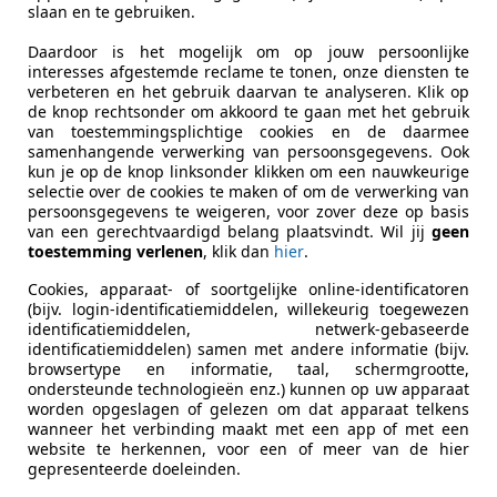
slaan en te gebruiken.
swagen
Schadeauto's tonen
Daardoor is het mogelijk om op jouw persoonlijke
interesses afgestemde reclame te tonen, onze diensten te
verbeteren en het gebruik daarvan te analyseren. Klik op
de knop rechtsonder om akkoord te gaan met het gebruik
 Trafic
van toestemmingsplichtige cookies en de daarmee
samenhangende verwerking van persoonsgegevens. Ook
29 L1H1 Comfort Energy
kun je op de knop linksonder klikken om een nauwkeurige
selectie over de cookies te maken of om de verwerking van
€ 5.295
persoonsgegevens te weigeren, voor zover deze op basis
van een gerechtvaardigd belang plaatsvindt. Wil jij
geen
toestemming verlenen
, klik dan
hier
.
Cookies, apparaat- of soortgelijke online-identificatoren
(bijv. login-identificatiemiddelen, willekeurig toegewezen
identificatiemiddelen, netwerk-gebaseerde
identificatiemiddelen) samen met andere informatie (bijv.
browsertype en informatie, taal, schermgrootte,
ondersteunde technologieën enz.) kunnen op uw apparaat
03/2017
150.889 km
Di
worden opgeslagen of gelezen om dat apparaat telkens
wanneer het verbinding maakt met een app of met een
website te herkennen, voor een of meer van de hier
gepresenteerde doeleinden.
kgarage Elibol