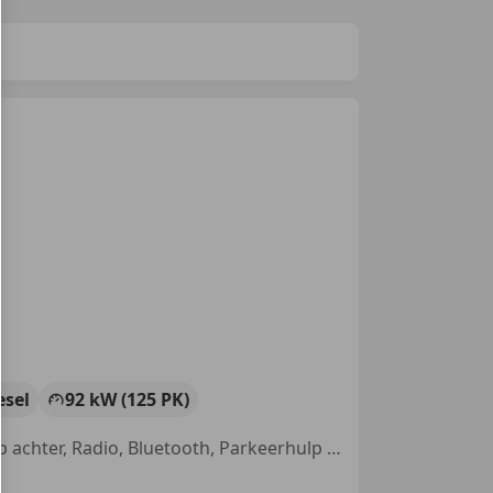
esel
92 kW (125 PK)
Met onderhoudshistorie, Nieuwe APK, Navigatiesysteem, Parkeerhulp achter, Radio, Bluetooth, Parkeerhulp met camera, Cruise control