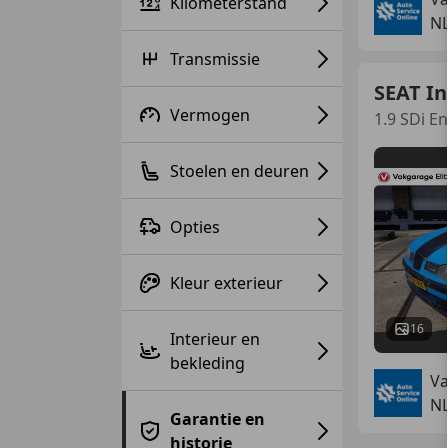
Kilometerstand
NL
Transmissie
SEAT In
Vermogen
1.9 SDi En
Stoelen en deuren
Opties
Kleur exterieur
16
Interieur en
bekleding
Va
NL
Garantie en
historie