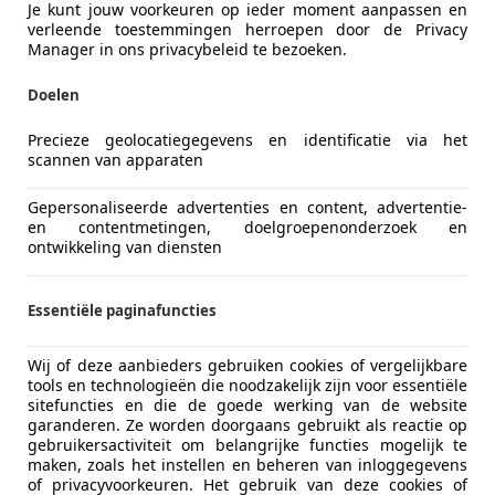
Je kunt jouw voorkeuren op ieder moment aanpassen en
-3291 CN STRIJEN
verleende toestemmingen herroepen door de Privacy
Manager in ons privacybeleid te bezoeken.
Doelen
ca
try
Precieze geolocatiegegevens en identificatie via het
scannen van apparaten
€ 699
Gepersonaliseerde advertenties en content, advertentie-
en contentmetingen, doelgroepenonderzoek en
ontwikkeling van diensten
Essentiële paginafuncties
Wij of deze aanbieders gebruiken cookies of vergelijkbare
10/2003
102.368 km
Di
tools en technologieën die noodzakelijk zijn voor essentiële
sitefuncties en die de goede werking van de website
kgarage Elibol
garanderen. Ze worden doorgaans gebruikt als reactie op
gebruikersactiviteit om belangrijke functies mogelijk te
-3291 CN STRIJEN
maken, zoals het instellen en beheren van inloggegevens
of privacyvoorkeuren. Het gebruik van deze cookies of