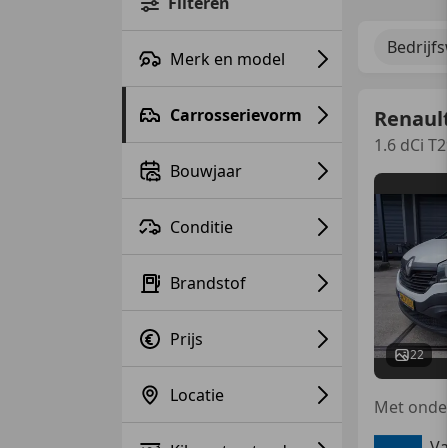
Filteren
Bedrijf
Merk en model
Carrosserievorm
Renault
1.6 dCi T
Bouwjaar
Conditie
Brandstof
Prijs
22
Locatie
Va