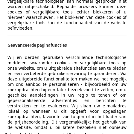
vergelijkbare technologieën kan normaal gesproken niet
worden uitgeschakeld. Bepaalde browsers kunnen deze
Vorige
1
Volgen
cookies of vergelijkbare tools echter blokkeren of u
hierover waarschuwen. Het blokkeren van deze cookies of
vergelijkbare tools kan de functionaliteit van de website
beïnvloeden.
ekenbaar
ie van de fabrikant voor nieuwe voertuigen. Afhankelijk van de kilometerstand, het 
 kan de radius van occasies aanzienlijk variëren.
Geavanceerde paginafuncties
Wij en derden gebruiken verschillende technologische
middelen, waaronder cookies en vergelijkbare tools op
onze website, om u uitgebreide sitefuncties aan te bieden
en een verbeterde gebruikerservaring te garanderen. Via
deze uitgebreide functionaliteiten maken we het mogelijk
om ons aanbod te personaliseren - bijvoorbeeld om uw
zoekopdrachten bij een later bezoek voort te zetten, om u
geschikte aanbiedingen in uw regio te tonen of om
gepersonaliseerde advertenties en berichten te
verstrekken en te evalueren. Wij slaan uw e-mailadres
lokaal op wanneer u dit opgeeft voor opgeslagen
zoekopdrachten, favoriete voertuigen of in het kader van
Zakelijk
Over ons
de prijsbeoordeling. Dit vergemakkelijkt het gebruik van
de website, omdat u bij latere bezoeken niet opnieuw
hoeft in te voeren. Met uw toestemming wordt op gebruik
Adverteren autobedrijven
Over ons / Contact