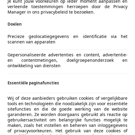
Je kunt jouw voorkeuren op ieder moment aanpassen en
verleende toestemmingen herroepen door de Privacy
Manager in ons privacybeleid te bezoeken.
 Berlingo
Doelen
I 700 Club Economy|AUT|TREKHAAK|MARGE|
Precieze geolocatiegegevens en identificatie via het
€ 5.990
scannen van apparaten
Gepersonaliseerde advertenties en content, advertentie-
en contentmetingen, doelgroepenonderzoek en
ontwikkeling van diensten
Essentiële paginafuncties
12/2015
171.737 km
Di
Wij of deze aanbieders gebruiken cookies of vergelijkbare
tools en technologieën die noodzakelijk zijn voor essentiële
sitefuncties en die de goede werking van de website
garanderen. Ze worden doorgaans gebruikt als reactie op
.V.
gebruikersactiviteit om belangrijke functies mogelijk te
maken, zoals het instellen en beheren van inloggegevens
KK VEEN
of privacyvoorkeuren. Het gebruik van deze cookies of