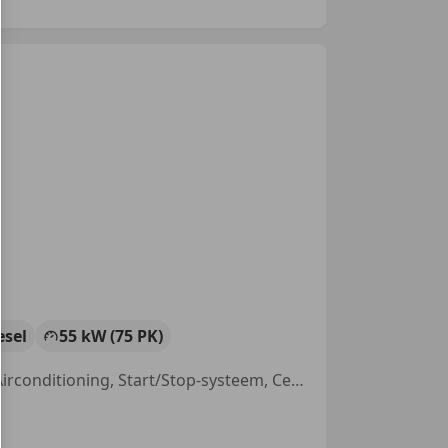
esel
55 kW (75 PK)
Schuifdeur links, Cruise control, Schuifdeur rechts, Boordcomputer, Airconditioning, Start/Stop-systeem, Centrale deurvergrendeling met afstandsbediening, Hill-Hold Control