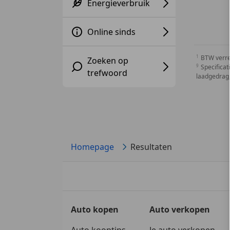
Energieverbruik
Online sinds
BTW verr
Zoeken op
Specificat
trefwoord
laadgedrag,
Homepage
Resultaten
Auto kopen
Auto verkopen
Auto kooptips
Je auto verkopen