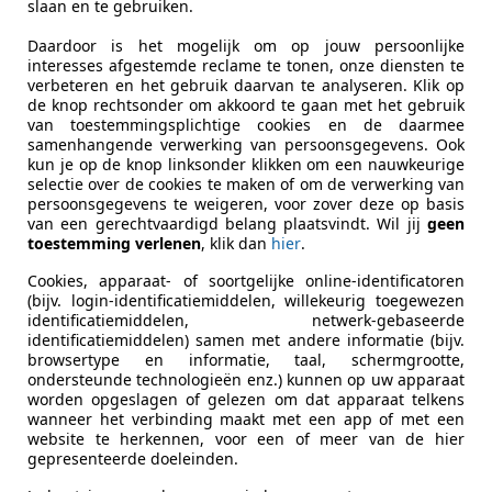
swagen
Schadeauto's tonen
slaan en te gebruiken.
Daardoor is het mogelijk om op jouw persoonlijke
interesses afgestemde reclame te tonen, onze diensten te
agen Caddy
verbeteren en het gebruik daarvan te analyseren. Klik op
de knop rechtsonder om akkoord te gaan met het gebruik
BMT|NL AUTO|AIRCO|APK 11-2026|
van toestemmingsplichtige cookies en de daarmee
samenhangende verwerking van persoonsgegevens. Ook
€ 3.920
kun je op de knop linksonder klikken om een nauwkeurige
selectie over de cookies te maken of om de verwerking van
Excl. BTW
persoonsgegevens te weigeren, voor zover deze op basis
van een gerechtvaardigd belang plaatsvindt. Wil jij
geen
toestemming verlenen
, klik dan
hier
.
Cookies, apparaat- of soortgelijke online-identificatoren
(bijv. login-identificatiemiddelen, willekeurig toegewezen
identificatiemiddelen, netwerk-gebaseerde
identificatiemiddelen) samen met andere informatie (bijv.
browsertype en informatie, taal, schermgrootte,
06/2014
208.605 km
Di
ondersteunde technologieën enz.) kunnen op uw apparaat
worden opgeslagen of gelezen om dat apparaat telkens
wanneer het verbinding maakt met een app of met een
website te herkennen, voor een of meer van de hier
gepresenteerde doeleinden.
.V.
KK VEEN