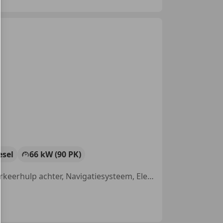
esel
66 kW (90 PK)
Met onderhoudshistorie, Schuifdeur rechts, Zij-airbags, Trekhaak, Parkeerhulp achter, Navigatiesysteem, Electronic Stability Program, Elektrische ramen