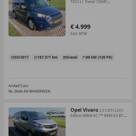
TDCI L1 Trend 120HP
AUTOMATIC AC 3-SEATS ** 49
€ 4.999
Excl. BTW
03/2017
187.371 km
Diesel
88 kW (120 PK)
Arvlad Cars
NL-3646 AK WAVERVEEN
Opel Vivaro
2.0 CDTI L2H1
Edition 90kW AC ** 8499 EX BTW
**