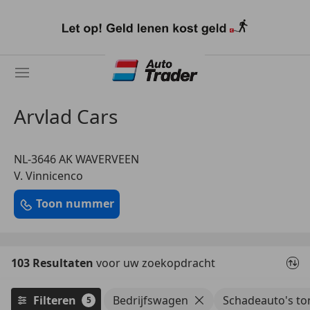
Ga
naar
hoofdinhoud
Arvlad Cars
NL-3646 AK WAVERVEEN
V. Vinnicenco
Toon nummer
103 Resultaten
voor uw zoekopdracht
Filteren
Bedrijfswagen
Schadeauto's to
5