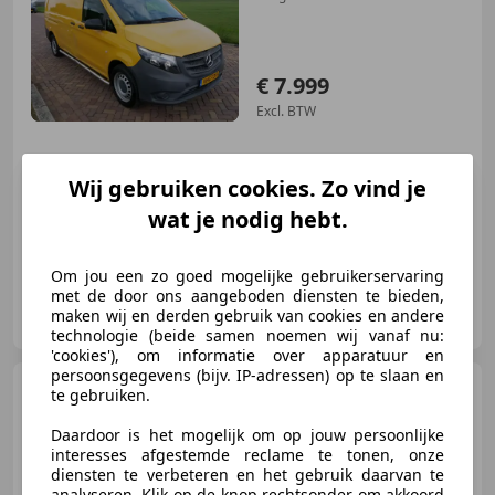
€ 7.999
Excl. BTW
Wij gebruiken cookies. Zo vind je
12/2020
64.543 km
Elektrisch
85 kW (116 PK)
wat je nodig hebt.
Om jou een zo goed mogelijke gebruikerservaring
met de door ons aangeboden diensten te bieden,
Arvlad Cars
maken wij en derden gebruik van cookies en andere
NL-3646 AK WAVERVEEN
technologie (beide samen noemen wij vanaf nu:
'cookies'), om informatie over apparatuur en
persoonsgegevens (bijv. IP-adressen) op te slaan en
Iveco Daily
50C15V 365 3.0
te gebruiken.
TDI ACC ***EURO 5***
68.000KM!!!
Daardoor is het mogelijk om op jouw persoonlijke
interesses afgestemde reclame te tonen, onze
diensten te verbeteren en het gebruik daarvan te
analyseren. Klik op de knop rechtsonder om akkoord