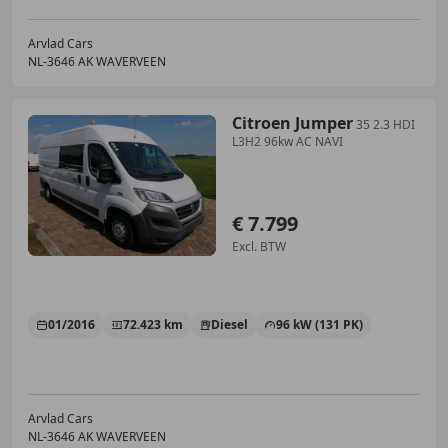
Arvlad Cars
NL-3646 AK WAVERVEEN
Citroen Jumper
35 2.3 HDI
L3H2 96kw AC NAVI
€ 7.799
Excl. BTW
01/2016
72.423 km
Diesel
96 kW (131 PK)
Arvlad Cars
NL-3646 AK WAVERVEEN