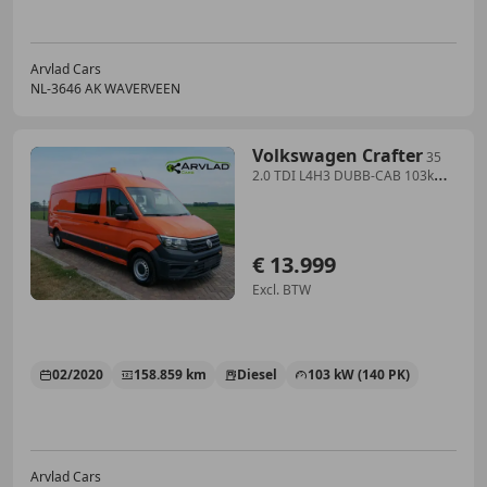
Arvlad Cars
NL-3646 AK WAVERVEEN
Volkswagen Crafter
35
2.0 TDI L4H3 DUBB-CAB 103kW
AC ** 13999 EX BTW
€ 13.999
Excl. BTW
02/2020
158.859 km
Diesel
103 kW (140 PK)
Arvlad Cars