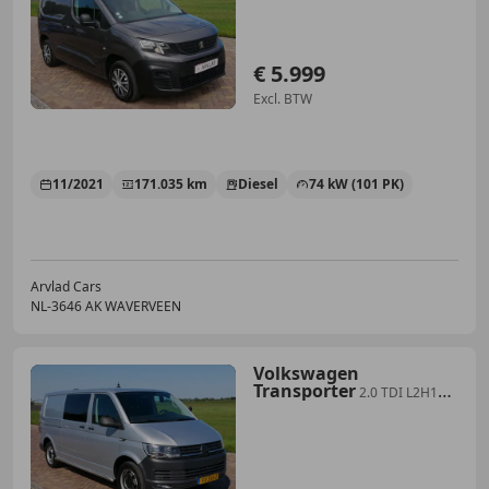
€ 5.999
Excl. BTW
11/2021
171.035 km
Diesel
74 kW (101 PK)
Arvlad Cars
NL-3646 AK WAVERVEEN
Volkswagen
Transporter
2.0 TDI L2H1
**4Motion** Highline 2016 AC
NAVI **M