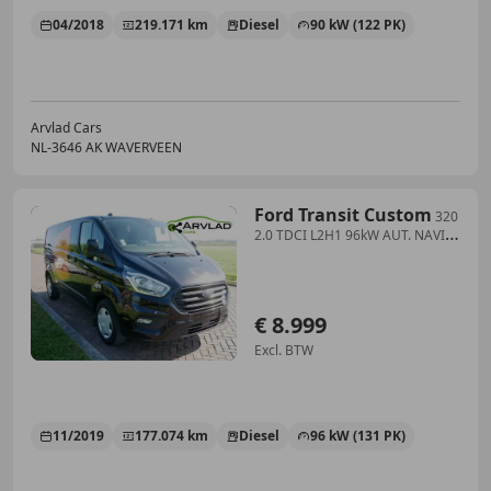
04/2018
219.171 km
Diesel
90 kW (122 PK)
Arvlad Cars
NL-3646 AK WAVERVEEN
Ford Transit Custom
320
2.0 TDCI L2H1 96kW AUT. NAVI
AC ** 8999 EX BTW
€ 8.999
Excl. BTW
11/2019
177.074 km
Diesel
96 kW (131 PK)