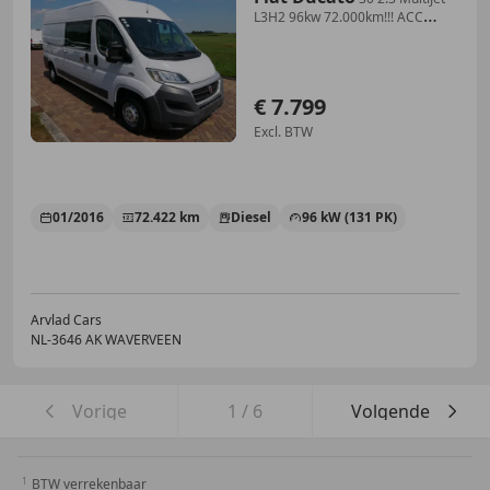
L3H2 96kw 72.000km!!! ACC
WEBASTO
€ 7.799
Excl. BTW
01/2016
72.422 km
Diesel
96 kW (131 PK)
Arvlad Cars
NL-3646 AK WAVERVEEN
Vorige
1
/
6
Volgende
BTW verrekenbaar