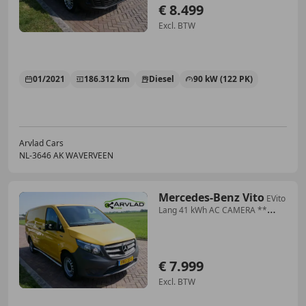
€ 8.499
Excl. BTW
01/2021
186.312 km
Diesel
90 kW (122 PK)
Arvlad Cars
NL-3646 AK WAVERVEEN
Mercedes-Benz Vito
EVito
Lang 41 kWh AC CAMERA **
7999 EX BTW **
€ 7.999
Excl. BTW