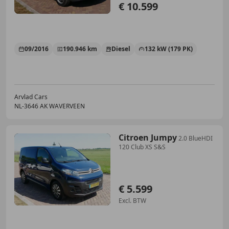
€ 10.599
09/2016
190.946 km
Diesel
132 kW (179 PK)
Arvlad Cars
NL-3646 AK WAVERVEEN
Citroen Jumpy
2.0 BlueHDI
120 Club XS S&S
€ 5.599
Excl. BTW