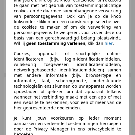
€ 7.999
te gaan met het gebruik van toestemmingsplichtige
Excl. BTW
cookies en de daarmee samenhangende verwerking
van persoonsgegevens. Ook kun je op de knop
linksonder klikken om een nauwkeurige selectie over
de cookies te maken of om de verwerking van
08/2014
68.818 km
Diesel
110 kW (150 PK)
persoonsgegevens te weigeren, voor zover deze op
basis van een gerechtvaardigd belang plaatsvindt.
Wil jij
geen toestemming verlenen
, klik dan
hier
.
Cookies, apparaat- of soortgelijke online-
identificatoren (bijv. login-identificatiemiddelen,
Arvlad Cars
willekeurig toegewezen identificatiemiddelen,
NL-3646 AK WAVERVEEN
netwerk-gebaseerde identificatiemiddelen) samen
met andere informatie (bijv. browsertype en
informatie, taal, schermgrootte, ondersteunde
Volkswagen
technologieën enz.) kunnen op uw apparaat worden
Transporter
2.0 TDI L2H1
opgeslagen of gelezen om dat apparaat telkens
110kW 9 pers AC 2XDOOR NW
wanneer het verbinding maakt met een app of met
MODEL ** 10
een website te herkennen, voor een of meer van de
hier gepresenteerde doeleinden.
€ 10.999
Je kunt jouw voorkeuren op ieder moment
Excl. BTW
aanpassen en verleende toestemmingen herroepen
door de Privacy Manager in ons privacybeleid te
bezoeken.