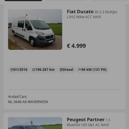
Fiat Ducato
30 2.3 MultiJet
L3H2 96kw ACC NAVI
€ 4.999
01/2016
196.287 km
Diesel
96 kW (131 PK)
Arvlad Cars
NL-3646 AK WAVERVEEN
Peugeot Partner
1.5
BlueHDi 100 S&S AC NAVI