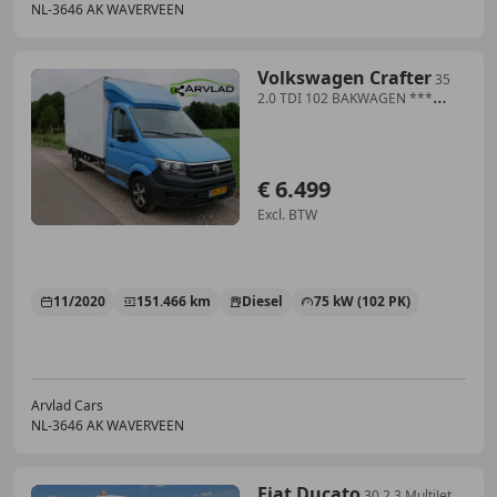
NL-3646 AK WAVERVEEN
Volkswagen Crafter
35
2.0 TDI 102 BAKWAGEN ***
TURBO DEFECT *** ** 64
€ 6.499
Excl. BTW
11/2020
151.466 km
Diesel
75 kW (102 PK)
Arvlad Cars
NL-3646 AK WAVERVEEN
Fiat Ducato
30 2.3 MultiJet