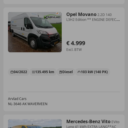
Opel Movano
2.2D 140
L3H2 Edition ** ENGINE DEFECT
** *4999 EX
€ 4.999
Excl. BTW
04/2022
135.495 km
Diesel
103 kW (140 PK)
Arvlad Cars
NL-3646 AK WAVERVEEN
Mercedes-Benz Vito
EVito
Lang 41 kWh EXTRA LANG**AC