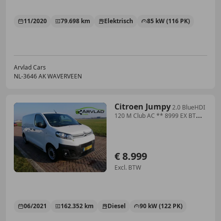
11/2020
79.698 km
Elektrisch
85 kW (116 PK)
Arvlad Cars
NL-3646 AK WAVERVEEN
Citroen Jumpy
2.0 BlueHDI
120 M Club AC ** 8999 EX BTW
**
€ 8.999
Excl. BTW
06/2021
162.352 km
Diesel
90 kW (122 PK)