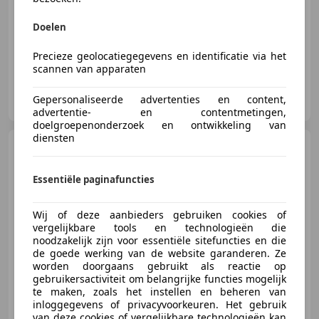
02/2020
187.553 km
Diesel
110 kW (150 PK)
Doelen
Precieze geolocatiegegevens en identificatie via het
scannen van apparaten
Arvlad Cars
Gepersonaliseerde advertenties en content,
NL-3646 AK WAVERVEEN
advertentie- en contentmetingen,
doelgroepenonderzoek en ontwikkeling van
diensten
Volkswagen Caddy
2.0
TDI BMT Trend AUT 2019
Essentiële paginafuncties
Wij of deze aanbieders gebruiken cookies of
€ 6.399
vergelijkbare tools en technologieën die
Excl. BTW
noodzakelijk zijn voor essentiële sitefuncties en die
de goede werking van de website garanderen. Ze
worden doorgaans gebruikt als reactie op
gebruikersactiviteit om belangrijke functies mogelijk
06/2019
224.317 km
Diesel
75 kW (102 PK)
te maken, zoals het instellen en beheren van
inloggegevens of privacyvoorkeuren. Het gebruik
van deze cookies of vergelijkbare technologieën kan