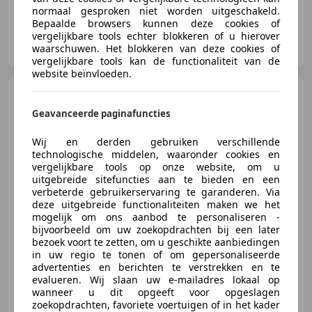
normaal gesproken niet worden uitgeschakeld.
Bepaalde browsers kunnen deze cookies of
vergelijkbare tools echter blokkeren of u hierover
Arvlad Cars
waarschuwen. Het blokkeren van deze cookies of
NL-3646 AK WAVERVEEN
vergelijkbare tools kan de functionaliteit van de
website beïnvloeden.
Volkswagen
Transporter
2.0 TDI Highline
Geavanceerde paginafuncties
2023 L2H1 110kw AV NAVI
Wij en derden gebruiken verschillende
technologische middelen, waaronder cookies en
€ 15.499
vergelijkbare tools op onze website, om u
Excl. BTW
uitgebreide sitefuncties aan te bieden en een
verbeterde gebruikerservaring te garanderen. Via
deze uitgebreide functionaliteiten maken we het
mogelijk om ons aanbod te personaliseren -
bijvoorbeeld om uw zoekopdrachten bij een later
07/2023
197.231 km
Diesel
110 kW (150 PK)
bezoek voort te zetten, om u geschikte aanbiedingen
in uw regio te tonen of om gepersonaliseerde
advertenties en berichten te verstrekken en te
evalueren. Wij slaan uw e-mailadres lokaal op
wanneer u dit opgeeft voor opgeslagen
Arvlad Cars
zoekopdrachten, favoriete voertuigen of in het kader
NL-3646 AK WAVERVEEN