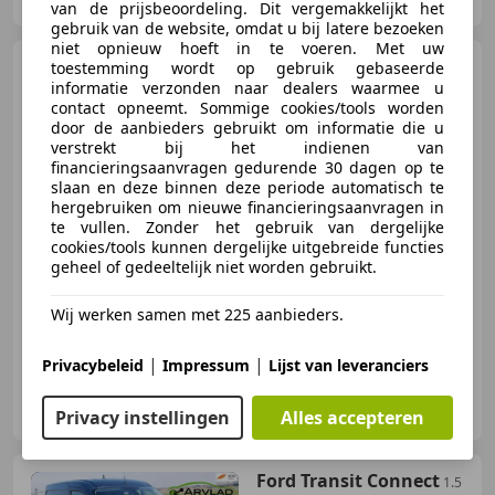
van de prijsbeoordeling. Dit vergemakkelijkt het
gebruik van de website, omdat u bij latere bezoeken
niet opnieuw hoeft in te voeren. Met uw
Citroen Berlingo
toestemming wordt op gebruik gebaseerde
1.5
BlueHDI Club 55kW AC 3-SEATS
informatie verzonden naar dealers waarmee u
** 7299 EX BTW **
contact opneemt. Sommige cookies/tools worden
door de aanbieders gebruikt om informatie die u
verstrekt bij het indienen van
financieringsaanvragen gedurende 30 dagen op te
€ 7.299
slaan en deze binnen deze periode automatisch te
Excl. BTW
hergebruiken om nieuwe financieringsaanvragen in
te vullen. Zonder het gebruik van dergelijke
cookies/tools kunnen dergelijke uitgebreide functies
geheel of gedeeltelijk niet worden gebruikt.
02/2022
154.701 km
Diesel
56 kW (76 PK)
Wij werken samen met 225 aanbieders.
|
|
Privacybeleid
Impressum
Lijst van leveranciers
Arvlad Cars
NL-3646 AK WAVERVEEN
Privacy instellingen
Alles accepteren
Ford Transit Connect
1.5