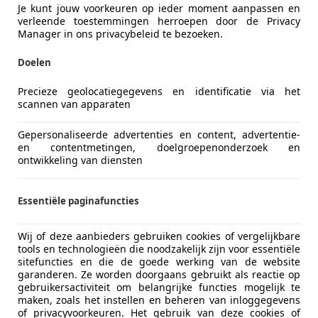
Je kunt jouw voorkeuren op ieder moment aanpassen en
verleende toestemmingen herroepen door de Privacy
tobetaalbaar.nl
Manager in ons privacybeleid te bezoeken.
-3443 TJ WOERDEN
Doelen
Vorige
1
Volgen
Precieze geolocatiegegevens en identificatie via het
scannen van apparaten
Gepersonaliseerde advertenties en content, advertentie-
ekenbaar
en contentmetingen, doelgroepenonderzoek en
ie van de fabrikant voor nieuwe voertuigen. Afhankelijk van de kilometerstand, het 
ontwikkeling van diensten
 kan de radius van occasies aanzienlijk variëren.
Essentiële paginafuncties
Wij of deze aanbieders gebruiken cookies of vergelijkbare
tools en technologieën die noodzakelijk zijn voor essentiële
sitefuncties en die de goede werking van de website
garanderen. Ze worden doorgaans gebruikt als reactie op
gebruikersactiviteit om belangrijke functies mogelijk te
maken, zoals het instellen en beheren van inloggegevens
of privacyvoorkeuren. Het gebruik van deze cookies of