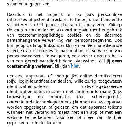
aten
voor uw zoekopdracht
slaan en te gebruiken.
Daardoor is het mogelijk om op jouw persoonlijke
swagen
Schadeauto's tonen
interesses afgestemde reclame te tonen, onze diensten te
verbeteren en het gebruik daarvan te analyseren. Klik op
de knop rechtsonder om akkoord te gaan met het gebruik
van toestemmingsplichtige cookies en de daarmee
es-Benz Citan
samenhangende verwerking van persoonsgegevens. Ook
kun je op de knop linksonder klikken om een nauwkeurige
L1 PRO I CRUISE CONTROL I P-CAMERA I AIRCO
selectie over de cookies te maken of om de verwerking van
persoonsgegevens te weigeren, voor zover deze op basis
€ 17.945
van een gerechtvaardigd belang plaatsvindt. Wil jij
geen
toestemming verlenen
, klik dan
hier
.
Excl. BTW
Cookies, apparaat- of soortgelijke online-identificatoren
(bijv. login-identificatiemiddelen, willekeurig toegewezen
identificatiemiddelen, netwerk-gebaseerde
identificatiemiddelen) samen met andere informatie (bijv.
browsertype en informatie, taal, schermgrootte,
ondersteunde technologieën enz.) kunnen op uw apparaat
worden opgeslagen of gelezen om dat apparaat telkens
wanneer het verbinding maakt met een app of met een
07/2023
31.570 km
Die
website te herkennen, voor een of meer van de hier
gepresenteerde doeleinden.