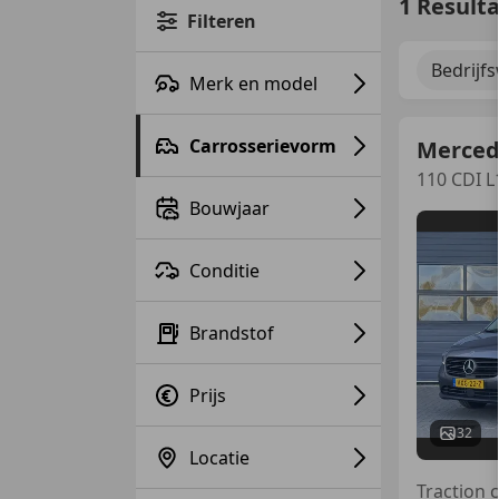
1 Result
Filteren
Bedrijf
Merk en model
Carrosserievorm
Merced
110 CDI 
Bouwjaar
Conditie
Brandstof
Prijs
32
Locatie