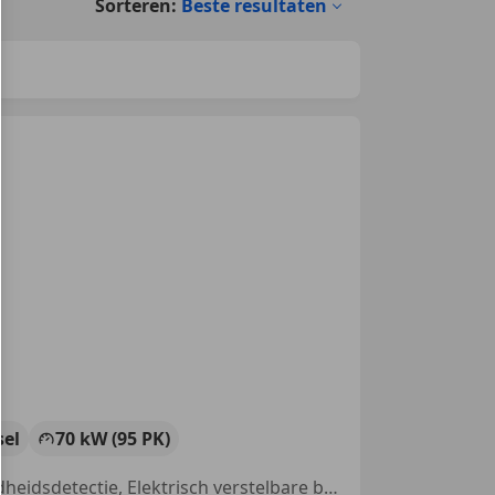
Sorteren:
Beste resultaten
sel
70 kW (95 PK)
Traction control, Alarm, Garantie, Parkeerhulp met camera, Vermoeidheidsdetectie, Elektrisch verstelbare buitenspiegels, Cruise control, Airbag bestuurder