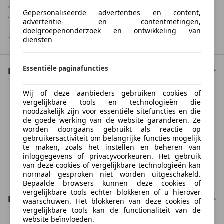
Xenon verlichting
Gepersonaliseerde advertenties en content,
(
16.444
)
advertentie- en contentmetingen,
doelgroepenonderzoek en ontwikkeling van
Toon meer filters
diensten
Essentiële paginafuncties
Exterieur
Wij of deze aanbieders gebruiken cookies of
Something went wrong
vergelijkbare tools en technologieën die
noodzakelijk zijn voor essentiële sitefuncties en die
de goede werking van de website garanderen. Ze
We're sorry, but something unexpected happened.
worden doorgaans gebruikt als reactie op
Please try again or refresh the page.
gebruikersactiviteit om belangrijke functies mogelijk
te maken, zoals het instellen en beheren van
inloggegevens of privacyvoorkeuren. Het gebruik
Try Again
van deze cookies of vergelijkbare technologieën kan
normaal gesproken niet worden uitgeschakeld.
Bepaalde browsers kunnen deze cookies of
vergelijkbare tools echter blokkeren of u hierover
Bekleding
waarschuwen. Het blokkeren van deze cookies of
vergelijkbare tools kan de functionaliteit van de
website beïnvloeden.