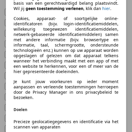
basis van een gerechtvaardigd belang plaatsvindt.
Wil jij
geen toestemming verlenen
, klik dan
hier
.
4x4
(
35.156
)
Cookies, apparaat- of soortgelijke online-
ABS
(
210.230
)
identificatoren (bijv. login-identificatiemiddelen,
willekeurig toegewezen identificatiemiddelen,
Adaptieve Cruise Control
(
88.380
)
netwerk-gebaseerde identificatiemiddelen) samen
met andere informatie (bijv. browsertype en
Airconditioning
(
211.561
)
informatie, taal, schermgrootte, ondersteunde
technologieën enz.) kunnen op uw apparaat worden
Automatische klimaatregeling
(
155.849
)
opgeslagen of gelezen om dat apparaat telkens
wanneer het verbinding maakt met een app of met
Cruise control
(
193.507
)
een website te herkennen, voor een of meer van de
hier gepresenteerde doeleinden.
Elektrische ramen
(
194.288
)
Je kunt jouw voorkeuren op ieder moment
LED verlichting
(
164.948
)
aanpassen en verleende toestemmingen herroepen
door de Privacy Manager in ons privacybeleid te
Multifunctioneel stuurwiel
(
166.143
)
bezoeken.
Navigatiesysteem
(
153.420
)
Doelen
Stoelverwarming
(
123.464
)
Precieze geolocatiegegevens en identificatie via het
scannen van apparaten
Trekhaak
(
52.279
)