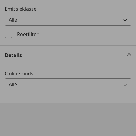
Emissieklasse
Alle
0 Vorschläge gefunden. Verwenden Sie die Auf- und Ab-T
Roetfilter
Details
Online sinds
Alle
0 Vorschläge gefunden. Verwenden Sie die Auf- und Ab-T