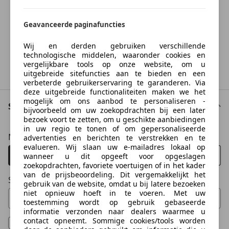
Something went wrong
Geavanceerde paginafuncties
We're sorry, but something unexpected happened.
Please try again or refresh the page.
Wij en derden gebruiken verschillende
technologische middelen, waaronder cookies en
vergelijkbare tools op onze website, om u
Try Again
uitgebreide sitefuncties aan te bieden en een
verbeterde gebruikerservaring te garanderen. Via
deze uitgebreide functionaliteiten maken we het
mogelijk om ons aanbod te personaliseren -
Staat van het voertuig
bijvoorbeeld om uw zoekopdrachten bij een later
bezoek voort te zetten, om u geschikte aanbiedingen
in uw regio te tonen of om gepersonaliseerde
Maximum aantal eigenaren
advertenties en berichten te verstrekken en te
evalueren. Wij slaan uw e-mailadres lokaal op
Alle
1
2
3
4+
wanneer u dit opgeeft voor opgeslagen
zoekopdrachten, favoriete voertuigen of in het kader
van de prijsbeoordeling. Dit vergemakkelijkt het
Schadeauto
gebruik van de website, omdat u bij latere bezoeken
niet opnieuw hoeft in te voeren. Met uw
Toon niet
toestemming wordt op gebruik gebaseerde
informatie verzonden naar dealers waarmee u
0 Vorschläge gefunden. Verwenden Sie die Auf- und Ab-T
contact opneemt. Sommige cookies/tools worden
Garantie