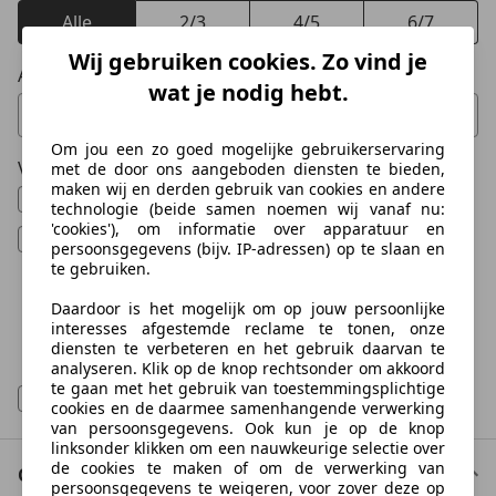
Alle
2/3
4/5
6/7
Wij gebruiken cookies. Zo vind je
Aantal zitplaatsen
wat je nodig hebt.
Minimum aantal zitplaatsen
Maximaal aantal zitplaatsen
Van
Tot
0 Vorschläge gefunden. Verwenden Sie die Auf- und Ab-T
0 Vorschläge gefunden. Verwe
Om jou een zo goed mogelijke gebruikerservaring
Voertuigtype
met de door ons aangeboden diensten te bieden,
maken wij en derden gebruik van cookies en andere
Nieuw
technologie (beide samen noemen wij vanaf nu:
'cookies'), om informatie over apparatuur en
Gebruikt
persoonsgegevens (bijv. IP-adressen) op te slaan en
te gebruiken.
Leasewagen / bedrijfswagen
Daardoor is het mogelijk om op jouw persoonlijke
Oldtimer
interesses afgestemde reclame te tonen, onze
diensten te verbeteren en het gebruik daarvan te
Demo
analyseren. Klik op de knop rechtsonder om akkoord
te gaan met het gebruik van toestemmingsplichtige
Nieuw en geregistreerd
cookies en de daarmee samenhangende verwerking
van persoonsgegevens. Ook kun je op de knop
linksonder klikken om een nauwkeurige selectie over
de cookies te maken of om de verwerking van
Opties
persoonsgegevens te weigeren, voor zover deze op