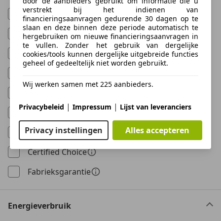
door de aanbieders gebruikt om informatie die u
verstrekt bij het indienen van
Met onderhoudshistorie
financieringsaanvragen gedurende 30 dagen op te
slaan en deze binnen deze periode automatisch te
Niet-rokers auto
hergebruiken om nieuwe financieringsaanvragen in
te vullen. Zonder het gebruik van dergelijke
BOVAG Import
Tellercheck
cookies/tools kunnen dergelijke uitgebreide functies
geheel of gedeeltelijk niet worden gebruikt.
100%
onderhouden
Wij werken samen met 225 aanbieders.
BOVAG
Garantie
|
|
Privacybeleid
Impressum
Lijst van leveranciers
BOVAG
Onderhoudsvrij
Privacy instellingen
Alles accepteren
NAP-Check
Certified
Choice
Fabrieksgarantie
Energieverbruik