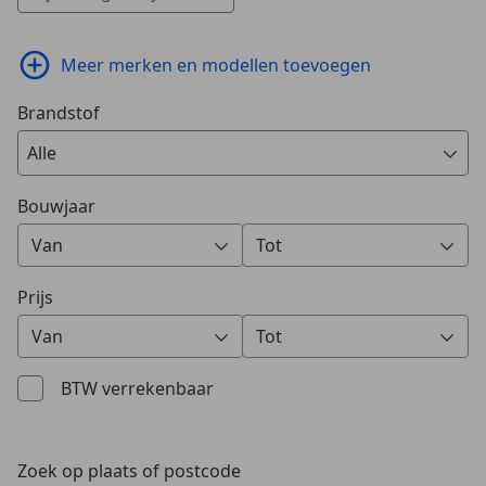
Meer merken en modellen toevoegen
Brandstof
Alle
Bouwjaar
Minimale eerste registratiedatum
Maximale eerste registratie
Van
Tot
0 Vorschläge gefunden. Verwenden Sie die Auf- und Ab-T
0 Vorschläge gefunden. Verwe
Prijs
Prijs vanaf
Prijs tot (€)
Van
Tot
0 Vorschläge gefunden. Verwenden Sie die Auf- und Ab-T
0 Vorschläge gefunden. Verwe
BTW verrekenbaar
Zoek op plaats of postcode