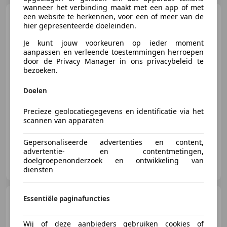
wanneer het verbinding maakt met een app of met
Mercedes-Benz C 230
een website te herkennen, voor een of meer van de
hier gepresenteerde doeleinden.
Kompressor Classic 192 PK /
Clima / Cruise / N.A.P
Je kunt jouw voorkeuren op ieder moment
aanpassen en verleende toestemmingen herroepen
door de Privacy Manager in ons privacybeleid te
€ 7.950
bezoeken.
Doelen
06/2004
136.655 km
Benzine
141 kW (192 PK)
Precieze geolocatiegegevens en identificatie via het
scannen van apparaten
Gepersonaliseerde advertenties en content,
advertentie- en contentmetingen,
Van Duijn Nottelman Automobielen
doelgroepenonderzoek en ontwikkeling van
NL-1812 RK ALKMAAR
diensten
BMW M6
Essentiële paginafuncties
6-serie 5.0 V10 /
SMG / Carbon / Keyless / N.A.P.
Wij of deze aanbieders gebruiken cookies of