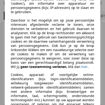
3 Resultaten
voor uw zoekopdracht
'cookies'), om informatie over apparatuur en
persoonsgegevens (bijv. IP-adressen) op te slaan en
te gebruiken.
Filteren
Bouwjaar tot 2006
Schadeauto'
5
Daardoor is het mogelijk om op jouw persoonlijke
interesses afgestemde reclame te tonen, onze
Mercedes-Benz CLK 240
diensten te verbeteren en het gebruik daarvan te
Cabrio Avantgarde V6 /
analyseren. Klik op de knop rechtsonder om akkoord
Youngtimer / Carplay / Leer
te gaan met het gebruik van toestemmingsplichtige
cookies en de daarmee samenhangende verwerking
van persoonsgegevens. Ook kun je op de knop
linksonder klikken om een nauwkeurige selectie over
€ 12.950
de cookies te maken of om de verwerking van
persoonsgegevens te weigeren, voor zover deze op
basis van een gerechtvaardigd belang plaatsvindt.
Wil jij
geen toestemming verlenen
, klik dan
hier
.
01/2006
90.327 km
Benzine
125 kW (170 PK)
Cookies, apparaat- of soortgelijke online-
identificatoren (bijv. login-identificatiemiddelen,
willekeurig toegewezen identificatiemiddelen,
netwerk-gebaseerde identificatiemiddelen) samen
met andere informatie (bijv. browsertype en
Van Duijn Nottelman Automobielen
informatie, taal, schermgrootte, ondersteunde
NL-1812 RK ALKMAAR
technologieën enz.) kunnen op uw apparaat worden
opgeslagen of gelezen om dat apparaat telkens