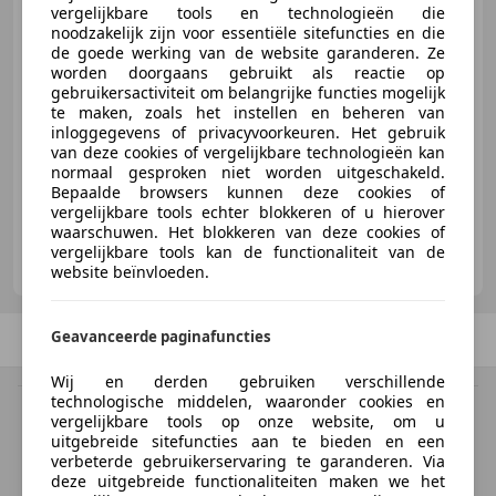
vergelijkbare tools en technologieën die
noodzakelijk zijn voor essentiële sitefuncties en die
€ 49.950
de goede werking van de website garanderen. Ze
worden doorgaans gebruikt als reactie op
gebruikersactiviteit om belangrijke functies mogelijk
te maken, zoals het instellen en beheren van
inloggegevens of privacyvoorkeuren. Het gebruik
08/2006
109.931 km
Benzine
374 kW (508 PK)
van deze cookies of vergelijkbare technologieën kan
normaal gesproken niet worden uitgeschakeld.
Bepaalde browsers kunnen deze cookies of
vergelijkbare tools echter blokkeren of u hierover
waarschuwen. Het blokkeren van deze cookies of
Van Duijn Nottelman Automobielen
vergelijkbare tools kan de functionaliteit van de
NL-1812 RK ALKMAAR
website beïnvloeden.
Geavanceerde paginafuncties
Vorige
1
/
1
Volgende
Wij en derden gebruiken verschillende
technologische middelen, waaronder cookies en
BTW verrekenbaar
vergelijkbare tools op onze website, om u
Specificatie van de fabrikant voor nieuwe voertuigen. Afhankelijk van de
uitgebreide sitefuncties aan te bieden en een
kilometerstand, het rijgedrag, de leeftijd van de batterij en het
verbeterde gebruikerservaring te garanderen. Via
laadgedrag, kan de radius van occasies aanzienlijk variëren.
deze uitgebreide functionaliteiten maken we het