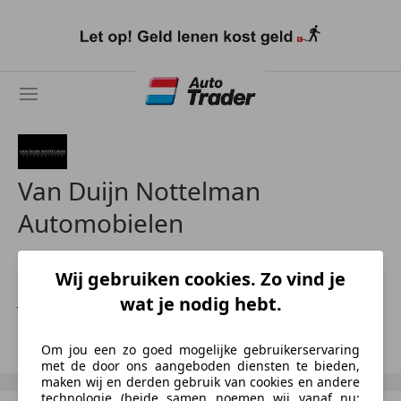
Ga
naar
hoofdinhoud
Van Duijn Nottelman
Automobielen
Wij gebruiken cookies. Zo vind je
NL-1812 RK ALKMAAR
Jake van Duijn Nottelman
wat je nodig hebt.
Toon nummer
Om jou een zo goed mogelijke gebruikerservaring
met de door ons aangeboden diensten te bieden,
maken wij en derden gebruik van cookies en andere
technologie (beide samen noemen wij vanaf nu: