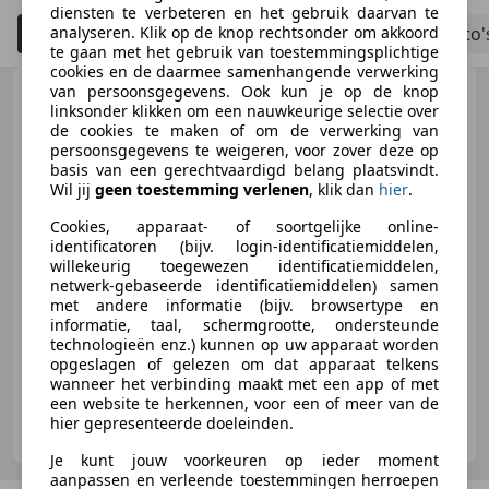
diensten te verbeteren en het gebruik daarvan te
Filteren
Bouwjaar tot 2006
Schadeauto'
analyseren. Klik op de knop rechtsonder om akkoord
5
te gaan met het gebruik van toestemmingsplichtige
cookies en de daarmee samenhangende verwerking
Porsche 997
van persoonsgegevens. Ook kun je op de knop
3.8 Carrera 4S
linksonder klikken om een nauwkeurige selectie over
355PK Navigatie 19LMV Volleder
de cookies te maken of om de verwerking van
inte
persoonsgegevens te weigeren, voor zover deze op
basis van een gerechtvaardigd belang plaatsvindt.
Wil jij
geen toestemming verlenen
, klik dan
hier
.
€ 59.940
Cookies, apparaat- of soortgelijke online-
identificatoren (bijv. login-identificatiemiddelen,
willekeurig toegewezen identificatiemiddelen,
netwerk-gebaseerde identificatiemiddelen) samen
met andere informatie (bijv. browsertype en
06/2006
71.440 km
Benzine
261 kW (355 PK)
informatie, taal, schermgrootte, ondersteunde
technologieën enz.) kunnen op uw apparaat worden
opgeslagen of gelezen om dat apparaat telkens
wanneer het verbinding maakt met een app of met
een website te herkennen, voor een of meer van de
Autobedrijf Gerrit Boks B.V.
hier gepresenteerde doeleinden.
NL-7324 AB APELDOORN
Je kunt jouw voorkeuren op ieder moment
aanpassen en verleende toestemmingen herroepen