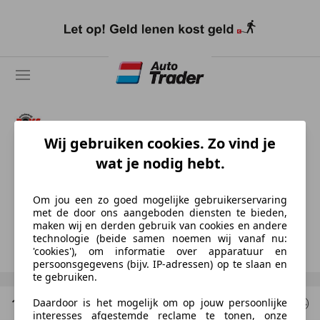
Ga
naar
hoofdinhoud
Wij gebruiken cookies. Zo vind je
Autobedrijf Gerrit Boks B.V.
wat je nodig hebt.
NL-7324 AB APELDOORN
Om jou een zo goed mogelijke gebruikerservaring
met de door ons aangeboden diensten te bieden,
Afdeling Verkoop
maken wij en derden gebruik van cookies en andere
technologie (beide samen noemen wij vanaf nu:
Toon nummer
'cookies'), om informatie over apparatuur en
persoonsgegevens (bijv. IP-adressen) op te slaan en
te gebruiken.
1 Resultaten
voor uw zoekopdracht
Daardoor is het mogelijk om op jouw persoonlijke
interesses afgestemde reclame te tonen, onze