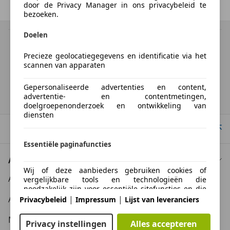
door de Privacy Manager in ons privacybeleid te
Vorige
1
/
1
Volgende
bezoeken.
Doelen
BTW verrekenbaar
Specificatie van de fabrikant voor nieuwe voertuigen. Afhankelijk van de
Precieze geolocatiegegevens en identificatie via het
kilometerstand, het rijgedrag, de leeftijd van de batterij en het
scannen van apparaten
laadgedrag, kan de radius van occasies aanzienlijk variëren.
Gepersonaliseerde advertenties en content,
advertentie- en contentmetingen,
Homepage
doelgroepenonderzoek en ontwikkeling van
diensten
Naar boven
Essentiële paginafuncties
Auto kopen
Wij of deze aanbieders gebruiken cookies of
Auto kooptips
vergelijkbare tools en technologieën die
noodzakelijk zijn voor essentiële sitefuncties en die
de goede werking van de website garanderen. Ze
Auto zoektips
|
|
Privacybeleid
Impressum
Lijst van leveranciers
worden doorgaans gebruikt als reactie op
gebruikersactiviteit om belangrijke functies mogelijk
Meer informatie
Privacy instellingen
Alles accepteren
te maken, zoals het instellen en beheren van