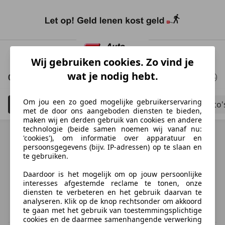
Ga
naar
Wij gebruiken cookies. Zo vind je
hoofdinhoud
wat je nodig hebt.
0 Resultaten
voor uw zoekopdracht
Om jou een zo goed mogelijke gebruikerservaring
Filteren
Bouwjaar tot 2006
Schadeauto'
5
met de door ons aangeboden diensten te bieden,
maken wij en derden gebruik van cookies en andere
technologie (beide samen noemen wij vanaf nu:
'cookies'), om informatie over apparatuur en
persoonsgegevens (bijv. IP-adressen) op te slaan en
te gebruiken.
Ontdek vergelijkbare voertuigen
Daardoor is het mogelijk om op jouw persoonlijke
Niet precies je zoekopdracht, maar misschien wel de
interesses afgestemde reclame te tonen, onze
perfecte match.
diensten te verbeteren en het gebruik daarvan te
analyseren. Klik op de knop rechtsonder om akkoord
te gaan met het gebruik van toestemmingsplichtige
cookies en de daarmee samenhangende verwerking