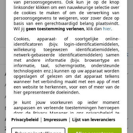
van persoonsgegevens. Ook kun je op de knop
BTW verrekenbaar
linksonder klikken om een nauwkeurige selectie over
Specificatie van de fabrikant voor nieuwe voertuigen. Afhankelijk van de
de cookies te maken of om de verwerking van
kilometerstand, het rijgedrag, de leeftijd van de batterij en het
persoonsgegevens te weigeren, voor zover deze op
laadgedrag, kan de radius van occasies aanzienlijk variëren.
basis van een gerechtvaardigd belang plaatsvindt.
Wil jij
geen toestemming verlenen
, klik dan
hier
.
Homepage
Cookies, apparaat- of soortgelijke online-
identificatoren (bijv. login-identificatiemiddelen,
willekeurig toegewezen identificatiemiddelen,
netwerk-gebaseerde identificatiemiddelen) samen
Naar boven
met andere informatie (bijv. browsertype en
informatie, taal, schermgrootte, ondersteunde
technologieën enz.) kunnen op uw apparaat worden
Auto kopen
opgeslagen of gelezen om dat apparaat telkens
wanneer het verbinding maakt met een app of met
Auto kooptips
een website te herkennen, voor een of meer van de
hier gepresenteerde doeleinden.
Auto zoektips
Je kunt jouw voorkeuren op ieder moment
aanpassen en verleende toestemmingen herroepen
Meer informatie
door de Privacy Manager in ons privacybeleid te
bezoeken.
Auto verkopen
|
|
Privacybeleid
Impressum
Lijst van leveranciers
Zakelijk
Doelen