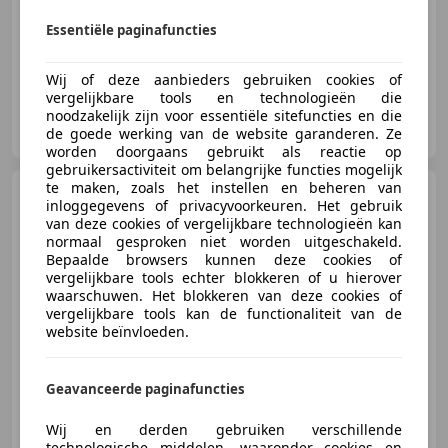
08/1990
126.376 km
Benzine
140 kW (190 PK)
Essentiële paginafuncties
Wij of deze aanbieders gebruiken cookies of
vergelijkbare tools en technologieën die
RVL Auto's
noodzakelijk zijn voor essentiële sitefuncties en die
NL-5741 SX BEEK EN DONK
de goede werking van de website garanderen. Ze
worden doorgaans gebruikt als reactie op
gebruikersactiviteit om belangrijke functies mogelijk
te maken, zoals het instellen en beheren van
Jeep Wrangler
4.0i Hardtop
inloggegevens of privacyvoorkeuren. Het gebruik
TJ Automaat Airco Apple Car play
van deze cookies of vergelijkbare technologieën kan
Matt
normaal gesproken niet worden uitgeschakeld.
Bepaalde browsers kunnen deze cookies of
vergelijkbare tools echter blokkeren of u hierover
waarschuwen. Het blokkeren van deze cookies of
€ 25.945
vergelijkbare tools kan de functionaliteit van de
website beïnvloeden.
Geavanceerde paginafuncties
07/2004
96.805 km
Benzine
130 kW (177 PK)
Getinte ramen, 4x4, Airbag passagier
Wij en derden gebruiken verschillende
technologische middelen, waaronder cookies en