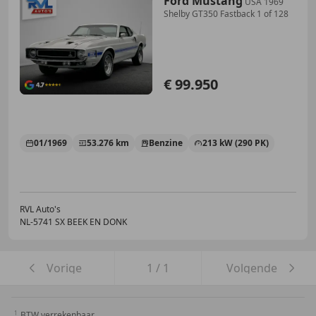
Ford Mustang
USA 1969
Shelby GT350 Fastback 1 of 128
€ 99.950
01/1969
53.276 km
Benzine
213 kW (290 PK)
RVL Auto's
NL-5741 SX BEEK EN DONK
Vorige
1
/
1
Volgende
BTW verrekenbaar