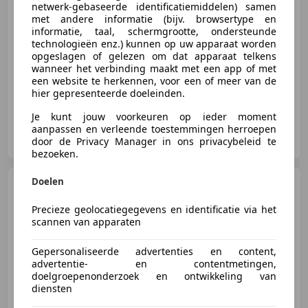
€ 52.950
netwerk-gebaseerde identificatiemiddelen) samen
met andere informatie (bijv. browsertype en
informatie, taal, schermgrootte, ondersteunde
technologieën enz.) kunnen op uw apparaat worden
opgeslagen of gelezen om dat apparaat telkens
01/1965
43.531 km
Benzine
147 kW (200 PK)
wanneer het verbinding maakt met een app of met
een website te herkennen, voor een of meer van de
hier gepresenteerde doeleinden.
Je kunt jouw voorkeuren op ieder moment
aanpassen en verleende toestemmingen herroepen
RVL Auto's
door de Privacy Manager in ons privacybeleid te
NL-5741 SX BEEK EN DONK
bezoeken.
Doelen
Mercedes-Benz SL 300
R129 Cabrio *Uitzonderlijke staat
en Volledig gedo
Precieze geolocatiegegevens en identificatie via het
scannen van apparaten
Gepersonaliseerde advertenties en content,
€ 23.950
advertentie- en contentmetingen,
doelgroepenonderzoek en ontwikkeling van
diensten