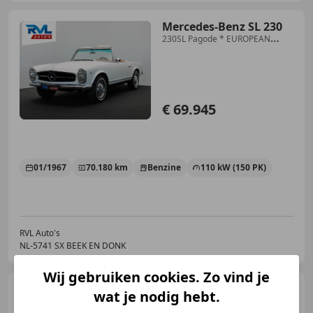
Mercedes-Benz SL 230
230SL Pagode * EUROPEAN
MODEL* 3 zits 1967 W113 NL
€ 69.945
01/1967
70.180 km
Benzine
110 kW (150 PK)
RVL Auto's
NL-5741 SX BEEK EN DONK
Wij gebruiken cookies. Zo vind je
Mercedes-Benz SL 600
SL
wat je nodig hebt.
V12 Hardtop R129 Clear Carfax