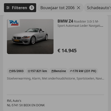
Filteren
Bouwjaar tot 2006
Schadeauto'
5
BMW Z4
Roadster 3.0i S M-
Sport Automaat Leder Navigatie
C
€ 14.945
05/2003
157.821 km
Benzine
170 kW (231 PK)
Stoelverwarming, Alarm, Met onderhoudshistorie, Sportstoelen, Navigatiesysteem, Radio, Open dak, Centrale deurvergrendeling met afstandsbediening
RVL Auto's
NL-5741 SX BEEK EN DONK