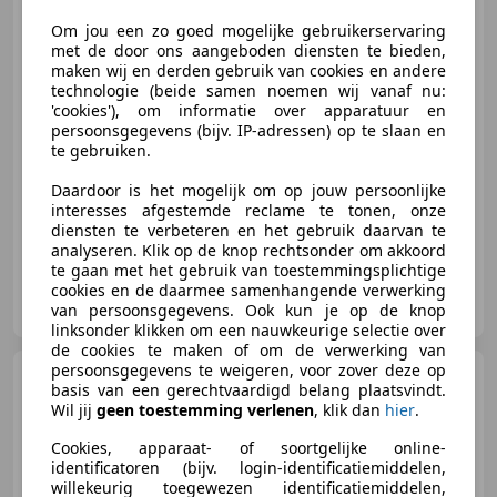
*Low Mileage*
Om jou een zo goed mogelijke gebruikerservaring
met de door ons aangeboden diensten te bieden,
maken wij en derden gebruik van cookies en andere
€ 22.950
technologie (beide samen noemen wij vanaf nu:
'cookies'), om informatie over apparatuur en
persoonsgegevens (bijv. IP-adressen) op te slaan en
te gebruiken.
02/1994
114.131 km
Benzine
290 kW (394 PK)
Daardoor is het mogelijk om op jouw persoonlijke
interesses afgestemde reclame te tonen, onze
diensten te verbeteren en het gebruik daarvan te
analyseren. Klik op de knop rechtsonder om akkoord
te gaan met het gebruik van toestemmingsplichtige
RVL Auto's
cookies en de daarmee samenhangende verwerking
NL-5741 SX BEEK EN DONK
van persoonsgegevens. Ook kun je op de knop
linksonder klikken om een nauwkeurige selectie over
de cookies te maken of om de verwerking van
persoonsgegevens te weigeren, voor zover deze op
Ford Mustang
USA 289 CI
basis van een gerechtvaardigd belang plaatsvindt.
1965 Fastback C-Code
Wil jij
geen toestemming verlenen
, klik dan
hier
.
*Gerestaureerd* Re
Cookies, apparaat- of soortgelijke online-
identificatoren (bijv. login-identificatiemiddelen,
willekeurig toegewezen identificatiemiddelen,