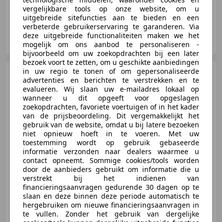
vergelijkbare tools op onze website, om u
uitgebreide sitefuncties aan te bieden en een
verbeterde gebruikerservaring te garanderen. Via
RVL Auto's
deze uitgebreide functionaliteiten maken we het
NL-5741 SX BEEK EN DONK
mogelijk om ons aanbod te personaliseren -
bijvoorbeeld om uw zoekopdrachten bij een later
bezoek voort te zetten, om u geschikte aanbiedingen
in uw regio te tonen of om gepersonaliseerde
Mercedes-Benz SL 230
advertenties en berichten te verstrekken en te
Automaat 1964 *Europese
evalueren. Wij slaan uw e-mailadres lokaal op
Uitvoering*
wanneer u dit opgeeft voor opgeslagen
zoekopdrachten, favoriete voertuigen of in het kader
van de prijsbeoordeling. Dit vergemakkelijkt het
gebruik van de website, omdat u bij latere bezoeken
€ 69.950
niet opnieuw hoeft in te voeren. Met uw
toestemming wordt op gebruik gebaseerde
informatie verzonden naar dealers waarmee u
contact opneemt. Sommige cookies/tools worden
door de aanbieders gebruikt om informatie die u
06/1964
92.465 km
Benzine
110 kW (150 PK)
verstrekt bij het indienen van
financieringsaanvragen gedurende 30 dagen op te
slaan en deze binnen deze periode automatisch te
hergebruiken om nieuwe financieringsaanvragen in
te vullen. Zonder het gebruik van dergelijke
RVL Auto's