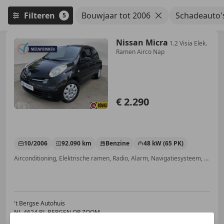
Filteren
Bouwjaar tot 2006
Schadeauto'
5
Nissan Micra
1.2 Visia Elek.
Ramen Airco Nap
€ 2.290
10/2006
92.090 km
Benzine
48 kW (65 PK)
Airconditioning, Elektrische ramen, Radio, Alarm, Navigatiesysteem, CD, Startonderbreker, Centrale deurvergrendeling met afstandsbediening
't Bergse Autohuis
NL-4624 BL BERGEN OP ZOOM