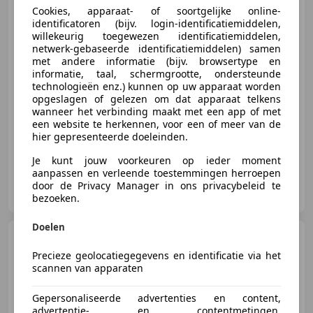
Cookies, apparaat- of soortgelijke online-
identificatoren (bijv. login-identificatiemiddelen,
willekeurig toegewezen identificatiemiddelen,
netwerk-gebaseerde identificatiemiddelen) samen
€ 1.290
met andere informatie (bijv. browsertype en
informatie, taal, schermgrootte, ondersteunde
technologieën enz.) kunnen op uw apparaat worden
opgeslagen of gelezen om dat apparaat telkens
wanneer het verbinding maakt met een app of met
09/2006
223.008 km
Benzine
55 kW (75 PK)
een website te herkennen, voor een of meer van de
hier gepresenteerde doeleinden.
Je kunt jouw voorkeuren op ieder moment
aanpassen en verleende toestemmingen herroepen
't Bergse Autohuis
door de Privacy Manager in ons privacybeleid te
NL-4624 BL BERGEN OP ZOOM
bezoeken.
Doelen
Mercedes-Benz R 350
4-
Matic Lang 6-Persoons Pano Navi
Precieze geolocatiegegevens en identificatie via het
scannen van apparaten
Gepersonaliseerde advertenties en content,
advertentie- en contentmetingen,