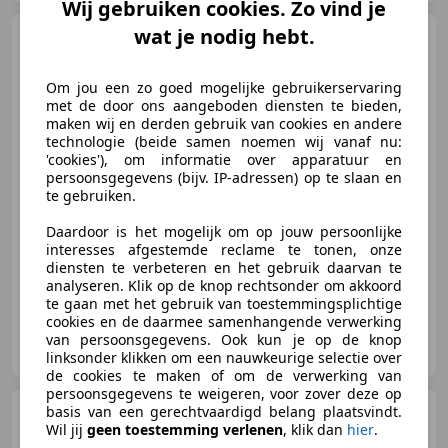
Wij gebruiken cookies. Zo vind je
wat je nodig hebt.
Kia Rio
1.5 LS LAGE KM ELEK.
RAMEN AIRCO LMV
Om jou een zo goed mogelijke gebruikerservaring
met de door ons aangeboden diensten te bieden,
maken wij en derden gebruik van cookies en andere
technologie (beide samen noemen wij vanaf nu:
€ 1.490
'cookies'), om informatie over apparatuur en
persoonsgegevens (bijv. IP-adressen) op te slaan en
te gebruiken.
Daardoor is het mogelijk om op jouw persoonlijke
06/2003
134.020 km
Benzine
71 kW (97 PK)
interesses afgestemde reclame te tonen, onze
diensten te verbeteren en het gebruik daarvan te
analyseren. Klik op de knop rechtsonder om akkoord
te gaan met het gebruik van toestemmingsplichtige
cookies en de daarmee samenhangende verwerking
't Bergse Autohuis
van persoonsgegevens. Ook kun je op de knop
NL-4624 BL BERGEN OP ZOOM
linksonder klikken om een nauwkeurige selectie over
de cookies te maken of om de verwerking van
persoonsgegevens te weigeren, voor zover deze op
Volkswagen Fox
basis van een gerechtvaardigd belang plaatsvindt.
1.4
Wil jij
geen toestemming verlenen
, klik dan
hier
.
Trendline Navi Usb BT