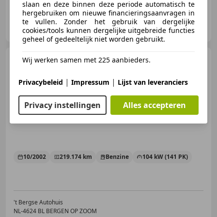
slaan en deze binnen deze periode automatisch te
hergebruiken om nieuwe financieringsaanvragen in
't Bergse Autohuis
te vullen. Zonder het gebruik van dergelijke
NL-4624 BL BERGEN OP ZOOM
cookies/tools kunnen dergelijke uitgebreide functies
geheel of gedeeltelijk niet worden gebruikt.
Chrysler PT Cruiser
Wij werken samen met 225 aanbieders.
2.0
16V Classic Airco Lmv Nap
|
|
Privacybeleid
Impressum
Lijst van leveranciers
Privacy instellingen
Alles accepteren
€ 1.990
10/2002
219.174 km
Benzine
104 kW (141 PK)
't Bergse Autohuis
NL-4624 BL BERGEN OP ZOOM