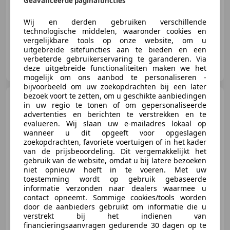
Geavanceerde paginafuncties
10/2006
240.501 km
Benzine
74 kW (101 PK)
Wij en derden gebruiken verschillende
technologische middelen, waaronder cookies en
vergelijkbare tools op onze website, om u
uitgebreide sitefuncties aan te bieden en een
verbeterde gebruikerservaring te garanderen. Via
't Bergse Autohuis
deze uitgebreide functionaliteiten maken we het
NL-4624 BL BERGEN OP ZOOM
mogelijk om ons aanbod te personaliseren -
bijvoorbeeld om uw zoekopdrachten bij een later
bezoek voort te zetten, om u geschikte aanbiedingen
Daihatsu Sirion
2 1.0 12V
in uw regio te tonen of om gepersonaliseerde
Trend Elek.R 5Deurs Nieuwe Apk
advertenties en berichten te verstrekken en te
evalueren. Wij slaan uw e-mailadres lokaal op
wanneer u dit opgeeft voor opgeslagen
zoekopdrachten, favoriete voertuigen of in het kader
van de prijsbeoordeling. Dit vergemakkelijkt het
€ 1.990
gebruik van de website, omdat u bij latere bezoeken
niet opnieuw hoeft in te voeren. Met uw
toestemming wordt op gebruik gebaseerde
informatie verzonden naar dealers waarmee u
contact opneemt. Sommige cookies/tools worden
12/2006
147.092 km
Benzine
51 kW (69 PK)
door de aanbieders gebruikt om informatie die u
verstrekt bij het indienen van
financieringsaanvragen gedurende 30 dagen op te