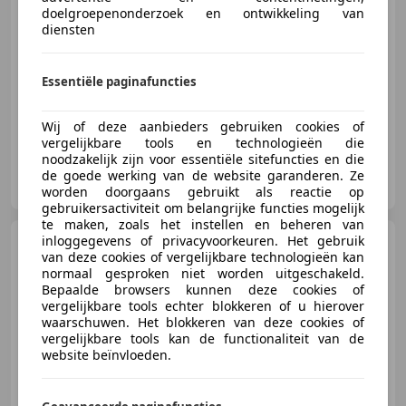
€ 6.490
doelgroepenonderzoek en ontwikkeling van
diensten
Essentiële paginafuncties
11/2006
269.681 km
Benzine
200 kW (272 PK)
Wij of deze aanbieders gebruiken cookies of
vergelijkbare tools en technologieën die
noodzakelijk zijn voor essentiële sitefuncties en die
't Bergse Autohuis
de goede werking van de website garanderen. Ze
NL-4624 BL BERGEN OP ZOOM
worden doorgaans gebruikt als reactie op
gebruikersactiviteit om belangrijke functies mogelijk
te maken, zoals het instellen en beheren van
inloggegevens of privacyvoorkeuren. Het gebruik
Ford Focus
1.6 16V Trend
van deze cookies of vergelijkbare technologieën kan
Airco Cruise Lmv Trekhaak
normaal gesproken niet worden uitgeschakeld.
Bepaalde browsers kunnen deze cookies of
vergelijkbare tools echter blokkeren of u hierover
waarschuwen. Het blokkeren van deze cookies of
vergelijkbare tools kan de functionaliteit van de
€ 1.990
website beïnvloeden.