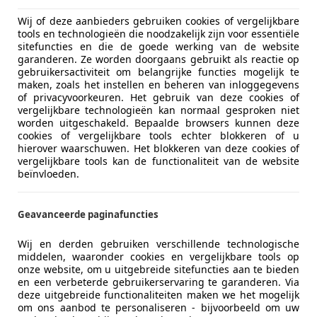
Wij of deze aanbieders gebruiken cookies of vergelijkbare
tools en technologieën die noodzakelijk zijn voor essentiële
sitefuncties en die de goede werking van de website
04/2003
207.550 km
Be
garanderen. Ze worden doorgaans gebruikt als reactie op
gebruikersactiviteit om belangrijke functies mogelijk te
an Auto's BV
maken, zoals het instellen en beheren van inloggegevens
JK Bergschenhoek
of privacyvoorkeuren. Het gebruik van deze cookies of
vergelijkbare technologieën kan normaal gesproken niet
worden uitgeschakeld. Bepaalde browsers kunnen deze
cookies of vergelijkbare tools echter blokkeren of u
3
hierover waarschuwen. Het blokkeren van deze cookies of
vergelijkbare tools kan de functionaliteit van de website
.194PK Aut Widebody top conditie EL Kap L
beïnvloeden.
€ 17.930
Geavanceerde paginafuncties
Wij en derden gebruiken verschillende technologische
middelen, waaronder cookies en vergelijkbare tools op
onze website, om u uitgebreide sitefuncties aan te bieden
en een verbeterde gebruikerservaring te garanderen. Via
deze uitgebreide functionaliteiten maken we het mogelijk
om ons aanbod te personaliseren - bijvoorbeeld om uw