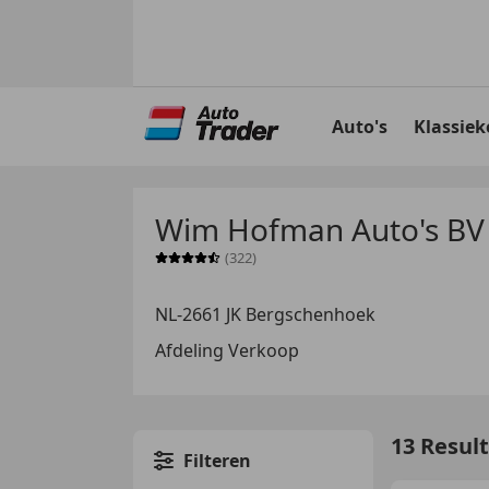
Ga
naar
Auto's
Klassiek
hoofdinhoud
Wim Hofman Auto's BV
(322)
Sterrenbeoordeling 4.5 van 5
NL-2661 JK Bergschenhoek
Afdeling Verkoop
13 Resul
Filteren