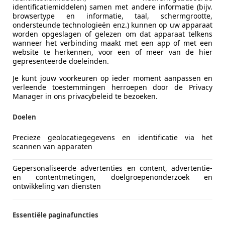
identificatiemiddelen) samen met andere informatie (bijv.
browsertype en informatie, taal, schermgrootte,
ondersteunde technologieën enz.) kunnen op uw apparaat
worden opgeslagen of gelezen om dat apparaat telkens
wanneer het verbinding maakt met een app of met een
website te herkennen, voor een of meer van de hier
gepresenteerde doeleinden.
06/2005
324.836 km
Be
Je kunt jouw voorkeuren op ieder moment aanpassen en
verleende toestemmingen herroepen door de Privacy
an Auto's BV
Manager in ons privacybeleid te bezoeken.
JK Bergschenhoek
Doelen
60
Precieze geolocatiegegevens en identificatie via het
scannen van apparaten
60Li Vol Optie's Nieuwstaat + DEALER ONDE
Gepersonaliseerde advertenties en content, advertentie-
€ 12.925
en contentmetingen, doelgroepenonderzoek en
ontwikkeling van diensten
Essentiële paginafuncties