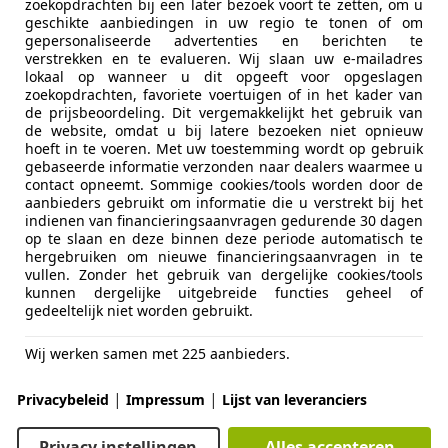
03/2000
123.202 km
Be
zoekopdrachten bij een later bezoek voort te zetten, om u
geschikte aanbiedingen in uw regio te tonen of om
gepersonaliseerde advertenties en berichten te
an Auto's BV
verstrekken en te evalueren. Wij slaan uw e-mailadres
JK Bergschenhoek
lokaal op wanneer u dit opgeeft voor opgeslagen
zoekopdrachten, favoriete voertuigen of in het kader van
de prijsbeoordeling. Dit vergemakkelijkt het gebruik van
de website, omdat u bij latere bezoeken niet opnieuw
es-Benz SL 500
hoeft in te voeren. Met uw toestemming wordt op gebruik
gebaseerde informatie verzonden naar dealers waarmee u
Youngtimer Navi Clima Leer PDC
contact opneemt. Sommige cookies/tools worden door de
aanbieders gebruikt om informatie die u verstrekt bij het
€ 22.190
indienen van financieringsaanvragen gedurende 30 dagen
op te slaan en deze binnen deze periode automatisch te
hergebruiken om nieuwe financieringsaanvragen in te
vullen. Zonder het gebruik van dergelijke cookies/tools
kunnen dergelijke uitgebreide functies geheel of
gedeeltelijk niet worden gebruikt.
Wij werken samen met 225 aanbieders.
07/2002
87.685 km
Ben
|
|
Privacybeleid
Impressum
Lijst van leveranciers
an Auto's BV
Privacy instellingen
Alles accepteren