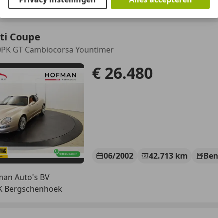
JK Bergschenhoek
ti Coupe
90PK GT Cambiocorsa Yountimer
€ 26.480
06/2002
42.713 km
Ben
an Auto's BV
JK Bergschenhoek