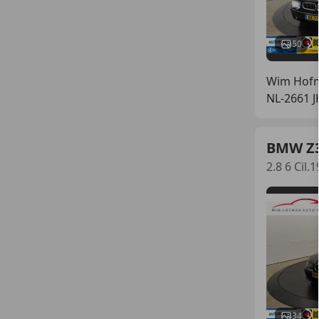
50
Wim Hofm
NL-2661 
BMW Z
2.8 6 Cil
34