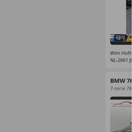
12
Wim Hofm
NL-2661 
BMW 7
7-serie 7