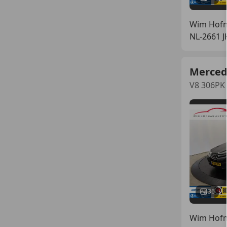
Wim Hofm
NL-2661 
Merced
V8 306PK 
36
Wim Hofm