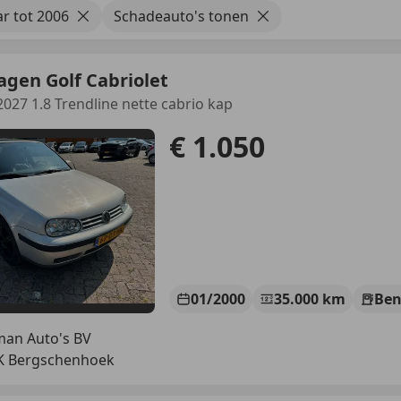
r tot 2006
Schadeauto's tonen
gen Golf Cabriolet
2027 1.8 Trendline nette cabrio kap
€ 1.050
01/2000
35.000 km
Ben
an Auto's BV
JK Bergschenhoek