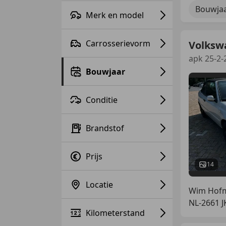
Bouwjaa
Merk en model
Carrosserievorm
Volkswa
apk 25-2-
Bouwjaar
Conditie
Brandstof
Prijs
14
Locatie
Wim Hofm
NL-2661 
Kilometerstand