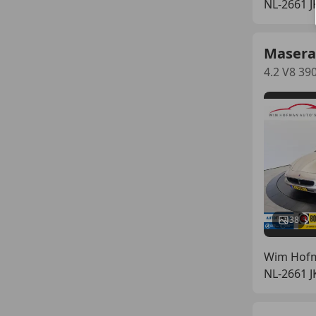
NL-2661 
Masera
4.2 V8 3
38
Wim Hofm
NL-2661 