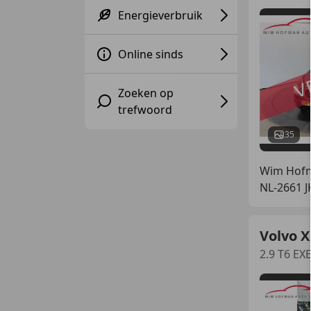
Energieverbruik
Online sinds
Zoeken op
trefwoord
35
Wim Hofm
NL-2661 
Volvo 
2.9 T6 EX