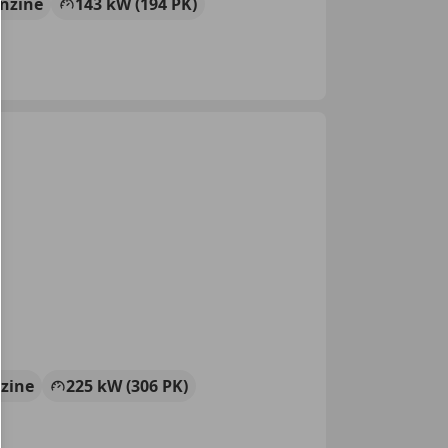
nzine
143 kW (194 PK)
zine
225 kW (306 PK)