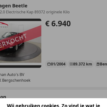
agen Beetle
2.0 Electrische Kap 89372 originele Kilo
€ 6.940
01/2004
89.372 km
Ben
an Auto's BV
JK Bergschenhoek
eon
ence Distri vervangen 2024 APK 10-2026
Wij gebruiken cookies. Zo vind je wat je