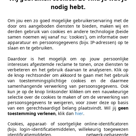
nodig hebt.
€ 2.490
Om jou een zo goed mogelijke gebruikerservaring met de
door ons aangeboden diensten te bieden, maken wij en
derden gebruik van cookies en andere technologie (beide
samen noemen wij vanaf nu: 'cookies'), om informatie over
apparatuur en persoonsgegevens (bijv. IP-adressen) op te
slaan en te gebruiken.
Daardoor is het mogelijk om op jouw persoonlijke
08/2006
157.872 km
Be
interesses afgestemde reclame te tonen, onze diensten te
verbeteren en het gebruik daarvan te analyseren. Klik op
an Auto's BV
de knop rechtsonder om akkoord te gaan met het gebruik
van toestemmingsplichtige cookies en de daarmee
JK Bergschenhoek
samenhangende verwerking van persoonsgegevens. Ook
kun je op de knop linksonder klikken om een nauwkeurige
selectie over de cookies te maken of om de verwerking van
XC90
persoonsgegevens te weigeren, voor zover deze op basis
van een gerechtvaardigd belang plaatsvindt. Wil jij
geen
E Vol Leder 7Pers Opendak 270Pk
toestemming verlenen
, klik dan
hier
.
€ 2.990
Cookies, apparaat- of soortgelijke online-identificatoren
(bijv. login-identificatiemiddelen, willekeurig toegewezen
identificatiemiddelen, netwerk-gebaseerde