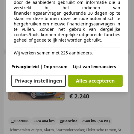
07/2006
101.876 km
Benzine
55 kW (75 PK)
door de aanbieders gebruikt om informatie die u
verstrekt bij het indienen van
Alarm, Lichtmetalen velgen, Airconditioning, Zij-airbags, Startonderbreker, CD, Centrale deurvergrendeling met afstandsbediening, Elektrische ramen
financieringsaanvragen gedurende 30 dagen op te
slaan en deze binnen deze periode automatisch te
hergebruiken om nieuwe financieringsaanvragen in
te vullen. Zonder het gebruik van dergelijke
cookies/tools kunnen dergelijke uitgebreide functies
Tulp Autobedrijf
geheel of gedeeltelijk niet worden gebruikt.
NL-5107 RJ DONGEN
Wij werken samen met 225 aanbieders.
Fiat Panda
1.1 Active LMV
|
|
Privacybeleid
Impressum
Lijst van leveranciers
AllSeason Nette auto Lage
kmstand
Privacy instellingen
Alles accepteren
€ 2.240
03/2006
74.484 km
Benzine
40 kW (54 PK)
Lichtmetalen velgen, Alarm, Startonderbreker, Elektrische ramen, Stuurbekrachtiging, Isofix, Airbag passagier