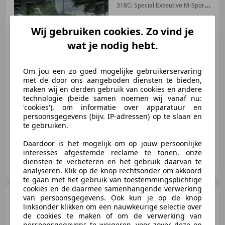
318Ci Special Executive M-Sport
Top
Wij gebruiken cookies. Zo vind je
wat je nodig hebt.
€ 9.990
Om jou een zo goed mogelijke gebruikerservaring
met de door ons aangeboden diensten te bieden,
maken wij en derden gebruik van cookies en andere
04/2005
115.620 km
Benzine
105 kW (143 PK)
technologie (beide samen noemen wij vanaf nu:
'cookies'), om informatie over apparatuur en
Sportonderstel, Stoelverwarming, Cruise control, Open dak, Sportstoelen, Parkeerhulp achter, Xenon verlichting, Elektrische stoelverstelling
persoonsgegevens (bijv. IP-adressen) op te slaan en
te gebruiken.
Daardoor is het mogelijk om op jouw persoonlijke
interesses afgestemde reclame te tonen, onze
Tulp Autobedrijf
diensten te verbeteren en het gebruik daarvan te
NL-5107 RJ DONGEN
analyseren. Klik op de knop rechtsonder om akkoord
te gaan met het gebruik van toestemmingsplichtige
cookies en de daarmee samenhangende verwerking
Opel Astra
van persoonsgegevens. Ook kun je op de knop
Coupé 1.8-16V
linksonder klikken om een nauwkeurige selectie over
Airco Lage km stand NAP
de cookies te maken of om de verwerking van
persoonsgegevens te weigeren, voor zover deze op