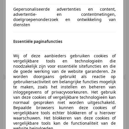
€ 1.490
Gepersonaliseerde advertenties en content,
advertentie- en contentmetingen,
doelgroepenonderzoek en ontwikkeling van
diensten
08/2002
277.976 km
Benzine
96 kW (131 PK)
Zij-airbags, Met onderhoudshistorie, Startonderbreker, Lederen stuurwiel, Getinte ramen, Alarm, Mistlampen, CD
Essentiële paginafuncties
Wij of deze aanbieders gebruiken cookies of
vergelijkbare tools en technologieën die
Tulp Autobedrijf
noodzakelijk zijn voor essentiële sitefuncties en die
NL-5107 RJ DONGEN
de goede werking van de website garanderen. Ze
worden doorgaans gebruikt als reactie op
gebruikersactiviteit om belangrijke functies mogelijk
Volvo V70
2.4 Edition II Nette
te maken, zoals het instellen en beheren van
en goed onderhouden staat!
inloggegevens of privacyvoorkeuren. Het gebruik
van deze cookies of vergelijkbare technologieën kan
normaal gesproken niet worden uitgeschakeld.
Bepaalde browsers kunnen deze cookies of
vergelijkbare tools echter blokkeren of u hierover
waarschuwen. Het blokkeren van deze cookies of
€ 3.990
vergelijkbare tools kan de functionaliteit van de
website beïnvloeden.