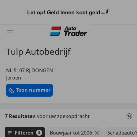
Ga
naar
hoofdinhoud
Tulp Autobedrijf
NL-5107 RJ DONGEN
Jeroen
Toon nummer
7 Resultaten
voor uw zoekopdracht
Filteren
Bouwjaar tot 2006
Schadeauto'
5