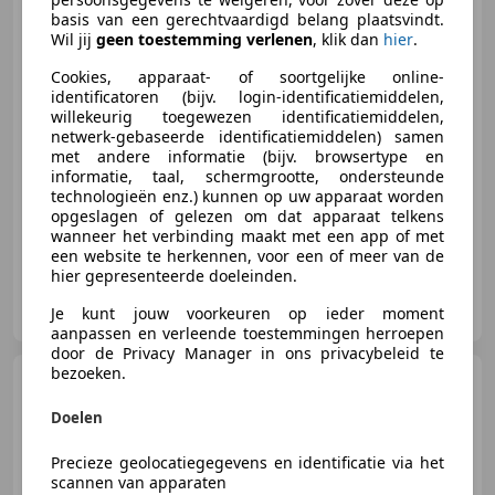
basis van een gerechtvaardigd belang plaatsvindt.
Wil jij
geen toestemming verlenen
, klik dan
hier
.
€ 2.990
Cookies, apparaat- of soortgelijke online-
identificatoren (bijv. login-identificatiemiddelen,
willekeurig toegewezen identificatiemiddelen,
netwerk-gebaseerde identificatiemiddelen) samen
met andere informatie (bijv. browsertype en
10/2000
117.198 km
Benzine
85 kW (116 PK)
informatie, taal, schermgrootte, ondersteunde
Sportonderstel, Alarm, Lichtmetalen velgen, Centrale deurvergrendeling met afstandsbediening, Lederen stuurwiel, Airconditioning, Mistlampen, Radio
technologieën enz.) kunnen op uw apparaat worden
opgeslagen of gelezen om dat apparaat telkens
wanneer het verbinding maakt met een app of met
een website te herkennen, voor een of meer van de
hier gepresenteerde doeleinden.
Tulp Autobedrijf
Je kunt jouw voorkeuren op ieder moment
NL-5107 RJ DONGEN
aanpassen en verleende toestemmingen herroepen
door de Privacy Manager in ons privacybeleid te
bezoeken.
Audi A4
Avant 2.0 Exclusive
Automaat Airco clima Cruise NA
Doelen
Precieze geolocatiegegevens en identificatie via het
scannen van apparaten