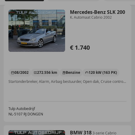
Mercedes-Benz SLK 200
K. Automaat Cabrio 2002
€ 1.740
08/2002
272.556 km
Benzine
120 kW (163 PK)
Startonderbreker, Alarm, Airbag bestuurder, Open dak, Cruise control, Wind deflector, Armsteun, Centrale deurvergrendeling met afstandsbediening
Tulp Autobedrijf
NL-5107 RJ DONGEN
BMW 318
3-serie Cabrio