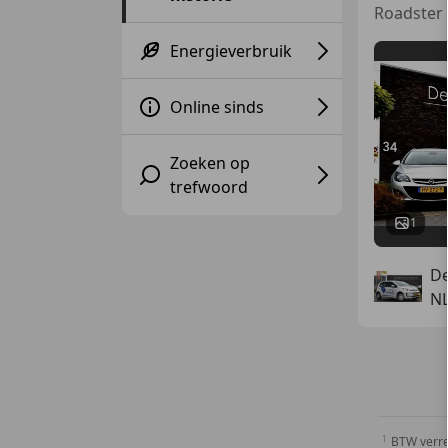
Roadster 
Energieverbruik
Online sinds
Zoeken op
trefwoord
1
De
N
BTW verr