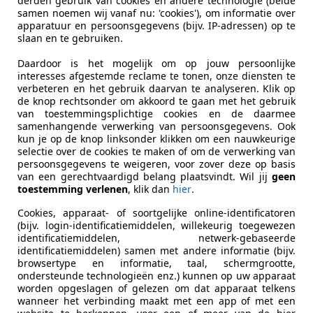
derden gebruik van cookies en andere technologie (beide
samen noemen wij vanaf nu: 'cookies'), om informatie over
apparatuur en persoonsgegevens (bijv. IP-adressen) op te
r tot 2006
Schadeauto's tonen
slaan en te gebruiken.
Daardoor is het mogelijk om op jouw persoonlijke
interesses afgestemde reclame te tonen, onze diensten te
es-Benz CLK 240
verbeteren en het gebruik daarvan te analyseren. Klik op
egance
de knop rechtsonder om akkoord te gaan met het gebruik
van toestemmingsplichtige cookies en de daarmee
€ 3.999
samenhangende verwerking van persoonsgegevens. Ook
kun je op de knop linksonder klikken om een nauwkeurige
selectie over de cookies te maken of om de verwerking van
persoonsgegevens te weigeren, voor zover deze op basis
van een gerechtvaardigd belang plaatsvindt. Wil jij
geen
toestemming verlenen
, klik dan
hier
.
Cookies, apparaat- of soortgelijke online-identificatoren
(bijv. login-identificatiemiddelen, willekeurig toegewezen
identificatiemiddelen, netwerk-gebaseerde
identificatiemiddelen) samen met andere informatie (bijv.
06/2003
249.399 km
Be
browsertype en informatie, taal, schermgrootte,
ondersteunde technologieën enz.) kunnen op uw apparaat
alerauto's Emmen
worden opgeslagen of gelezen om dat apparaat telkens
L-7821 AC EMMEN
wanneer het verbinding maakt met een app of met een