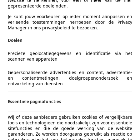
website te herkennen, voor een of meer van de hier
gepresenteerde doeleinden.
Alto
Je kunt jouw voorkeuren op ieder moment aanpassen en
verleende toestemmingen herroepen door de Privacy
e eigenaar 60.650km NAP
Manager in ons privacybeleid te bezoeken.
€ 2.999
Doelen
Precieze geolocatiegegevens en identificatie via het
scannen van apparaten
Gepersonaliseerde advertenties en content, advertentie-
en contentmetingen, doelgroepenonderzoek en
ontwikkeling van diensten
06/2002
60.650 km
Ben
Essentiële paginafuncties
alerauto's Emmen
L-7821 AC EMMEN
Wij of deze aanbieders gebruiken cookies of vergelijkbare
tools en technologieën die noodzakelijk zijn voor essentiële
sitefuncties en die de goede werking van de website
garanderen. Ze worden doorgaans gebruikt als reactie op
4
gebruikersactiviteit om belangrijke functies mogelijk te