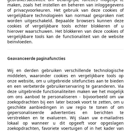
2.2i 6 cilinder LEDER SPORSTOELEN
maken, zoals het instellen en beheren van inloggegevens
of privacyvoorkeuren. Het gebruik van deze cookies of
€ 9.950
vergelijkbare technologieën kan normaal gesproken niet
worden uitgeschakeld. Bepaalde browsers kunnen deze
cookies of vergelijkbare tools echter blokkeren of u
hierover waarschuwen. Het blokkeren van deze cookies of
vergelijkbare tools kan de functionaliteit van de website
beïnvloeden.
Geavanceerde paginafuncties
06/2004
119.019 km
Be
Wij en derden gebruiken verschillende technologische
middelen, waaronder cookies en vergelijkbare tools op
alerauto's Emmen
onze website, om u uitgebreide sitefuncties aan te bieden
en een verbeterde gebruikerservaring te garanderen. Via
L-7821 AC EMMEN
deze uitgebreide functionaliteiten maken we het mogelijk
om ons aanbod te personaliseren - bijvoorbeeld om uw
zoekopdrachten bij een later bezoek voort te zetten, om u
Vorige
1
Volgen
geschikte aanbiedingen in uw regio te tonen of om
gepersonaliseerde advertenties en berichten te
verstrekken en te evalueren. Wij slaan uw e-mailadres
lokaal op wanneer u dit opgeeft voor opgeslagen
zoekopdrachten, favoriete voertuigen of in het kader van
ekenbaar