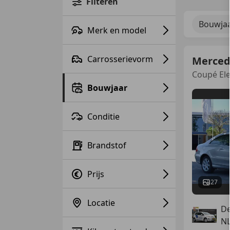
Filteren
Bouwjaa
Merk en model
Carrosserievorm
Merced
Coupé El
Bouwjaar
Conditie
Brandstof
Prijs
27
Locatie
De
N