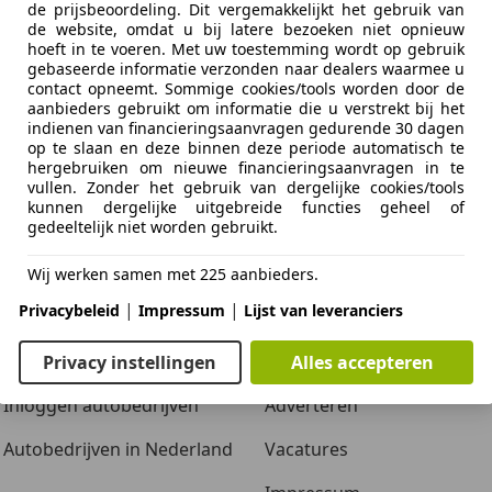
de prijsbeoordeling. Dit vergemakkelijkt het gebruik van
ie van de fabrikant voor nieuwe voertuigen. Afhankelijk van de kilometerstand, het 
de website, omdat u bij latere bezoeken niet opnieuw
 kan de radius van occasies aanzienlijk variëren.
hoeft in te voeren. Met uw toestemming wordt op gebruik
gebaseerde informatie verzonden naar dealers waarmee u
contact opneemt. Sommige cookies/tools worden door de
aanbieders gebruikt om informatie die u verstrekt bij het
indienen van financieringsaanvragen gedurende 30 dagen
op te slaan en deze binnen deze periode automatisch te
hergebruiken om nieuwe financieringsaanvragen in te
vullen. Zonder het gebruik van dergelijke cookies/tools
kunnen dergelijke uitgebreide functies geheel of
gedeeltelijk niet worden gebruikt.
Wij werken samen met 225 aanbieders.
|
|
Privacybeleid
Impressum
Lijst van leveranciers
Zakelijk
Over ons
Adverteren autobedrijven
Over ons / Contact
Privacy instellingen
Alles accepteren
Inloggen autobedrijven
Adverteren
Autobedrijven in Nederland
Vacatures