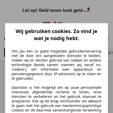
Ga
naar
Wij gebruiken cookies. Zo vind je
hoofdinhoud
wat je nodig hebt.
0 Resultaten
voor uw zoekopdracht
Om jou een zo goed mogelijke gebruikerservaring
Filteren
Bouwjaar tot 2006
Schadeauto'
5
met de door ons aangeboden diensten te bieden,
maken wij en derden gebruik van cookies en andere
technologie (beide samen noemen wij vanaf nu:
'cookies'), om informatie over apparatuur en
persoonsgegevens (bijv. IP-adressen) op te slaan en
te gebruiken.
Ontdek vergelijkbare voertuigen
Daardoor is het mogelijk om op jouw persoonlijke
Niet precies je zoekopdracht, maar misschien wel de
interesses afgestemde reclame te tonen, onze
perfecte match.
diensten te verbeteren en het gebruik daarvan te
analyseren. Klik op de knop rechtsonder om akkoord
te gaan met het gebruik van toestemmingsplichtige
cookies en de daarmee samenhangende verwerking