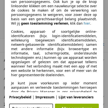
van persoonsgegevens. Ook kun je op de knop
BTW verrekenbaar
linksonder klikken om een nauwkeurige selectie over
Specificatie van de fabrikant voor nieuwe voertuigen. Afhankelijk van de
de cookies te maken of om de verwerking van
kilometerstand, het rijgedrag, de leeftijd van de batterij en het
persoonsgegevens te weigeren, voor zover deze op
laadgedrag, kan de radius van occasies aanzienlijk variëren.
basis van een gerechtvaardigd belang plaatsvindt.
Wil jij
geen toestemming verlenen
, klik dan
hier
.
Homepage
Cookies, apparaat- of soortgelijke online-
identificatoren (bijv. login-identificatiemiddelen,
willekeurig toegewezen identificatiemiddelen,
netwerk-gebaseerde identificatiemiddelen) samen
Naar boven
met andere informatie (bijv. browsertype en
informatie, taal, schermgrootte, ondersteunde
technologieën enz.) kunnen op uw apparaat worden
Auto kopen
opgeslagen of gelezen om dat apparaat telkens
wanneer het verbinding maakt met een app of met
Auto kooptips
een website te herkennen, voor een of meer van de
hier gepresenteerde doeleinden.
Auto zoektips
Je kunt jouw voorkeuren op ieder moment
aanpassen en verleende toestemmingen herroepen
Meer informatie
door de Privacy Manager in ons privacybeleid te
bezoeken.
Auto verkopen
|
|
Privacybeleid
Impressum
Lijst van leveranciers
Zakelijk
Doelen