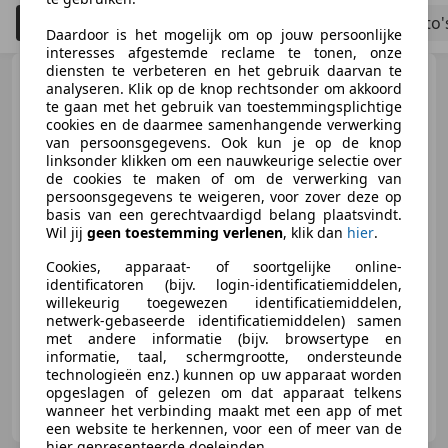
Filteren
Bouwjaar tot 2006
Schadeauto'
5
Daardoor is het mogelijk om op jouw persoonlijke
interesses afgestemde reclame te tonen, onze
diensten te verbeteren en het gebruik daarvan te
BMW 330
3-serie 330i
analyseren. Klik op de knop rechtsonder om akkoord
Dynamic Executive automaat navi
te gaan met het gebruik van toestemmingsplichtige
airco
cookies en de daarmee samenhangende verwerking
van persoonsgegevens. Ook kun je op de knop
linksonder klikken om een nauwkeurige selectie over
de cookies te maken of om de verwerking van
€ 3.950
persoonsgegevens te weigeren, voor zover deze op
basis van een gerechtvaardigd belang plaatsvindt.
Wil jij
geen toestemming verlenen
, klik dan
hier
.
Cookies, apparaat- of soortgelijke online-
06/2005
301.050 km
Benzine
190 kW (258 PK)
identificatoren (bijv. login-identificatiemiddelen,
willekeurig toegewezen identificatiemiddelen,
Sportonderstel, Parkeerhulp achter, Sportstoelen, Navigatiesysteem, Met onderhoudshistorie, Xenon verlichting, Spoiler, Stoelverwarming
netwerk-gebaseerde identificatiemiddelen) samen
met andere informatie (bijv. browsertype en
informatie, taal, schermgrootte, ondersteunde
technologieën enz.) kunnen op uw apparaat worden
opgeslagen of gelezen om dat apparaat telkens
van Wallinga Automobielen
wanneer het verbinding maakt met een app of met
NL-2022 EA HAARLEM
een website te herkennen, voor een of meer van de
hier gepresenteerde doeleinden.