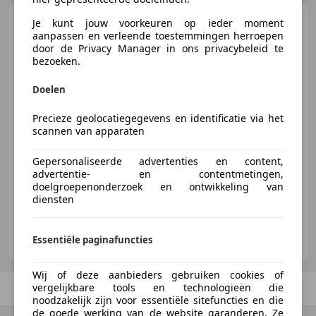
BMW 745
7-serie 745i
Je kunt jouw voorkeuren op ieder moment
Executive Full options org
aanpassen en verleende toestemmingen herroepen
Nederlands
door de Privacy Manager in ons privacybeleid te
bezoeken.
Doelen
€ 6.450
Precieze geolocatiegegevens en identificatie via het
scannen van apparaten
Gepersonaliseerde advertenties en content,
01/2004
311.260 km
Benzine
246 kW (334 PK)
advertentie- en contentmetingen,
doelgroepenonderzoek en ontwikkeling van
diensten
van Wallinga Automobielen
Essentiële paginafuncties
NL-2022 EA HAARLEM
Wij of deze aanbieders gebruiken cookies of
Vorige
1
/
1
Volgende
vergelijkbare tools en technologieën die
noodzakelijk zijn voor essentiële sitefuncties en die
de goede werking van de website garanderen. Ze