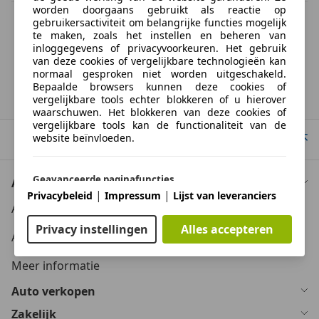
worden doorgaans gebruikt als reactie op
BTW verrekenbaar
gebruikersactiviteit om belangrijke functies mogelijk
Specificatie van de fabrikant voor nieuwe voertuigen. Afhankelijk van de
te maken, zoals het instellen en beheren van
kilometerstand, het rijgedrag, de leeftijd van de batterij en het
inloggegevens of privacyvoorkeuren. Het gebruik
laadgedrag, kan de radius van occasies aanzienlijk variëren.
van deze cookies of vergelijkbare technologieën kan
normaal gesproken niet worden uitgeschakeld.
Bepaalde browsers kunnen deze cookies of
Homepage
vergelijkbare tools echter blokkeren of u hierover
waarschuwen. Het blokkeren van deze cookies of
vergelijkbare tools kan de functionaliteit van de
website beïnvloeden.
Naar boven
Geavanceerde paginafuncties
Auto kopen
|
|
Privacybeleid
Impressum
Lijst van leveranciers
Auto kooptips
Wij en derden gebruiken verschillende
technologische middelen, waaronder cookies en
Privacy instellingen
Alles accepteren
vergelijkbare tools op onze website, om u
Auto zoektips
uitgebreide sitefuncties aan te bieden en een
verbeterde gebruikerservaring te garanderen. Via
Meer informatie
deze uitgebreide functionaliteiten maken we het
mogelijk om ons aanbod te personaliseren -
Auto verkopen
bijvoorbeeld om uw zoekopdrachten bij een later
bezoek voort te zetten, om u geschikte aanbiedingen
Zakelijk