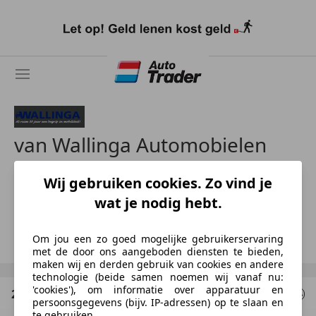
Ga
naar
hoofdinhoud
van Wallinga Automobielen
Wij gebruiken cookies. Zo vind je
NL-2022 EA HAARLEM
wat je nodig hebt.
Erwin van Wallinga
Toon nummer
Om jou een zo goed mogelijke gebruikerservaring
met de door ons aangeboden diensten te bieden,
maken wij en derden gebruik van cookies en andere
technologie (beide samen noemen wij vanaf nu:
'cookies'), om informatie over apparatuur en
2 Resultaten
voor uw zoekopdracht
persoonsgegevens (bijv. IP-adressen) op te slaan en
te gebruiken.