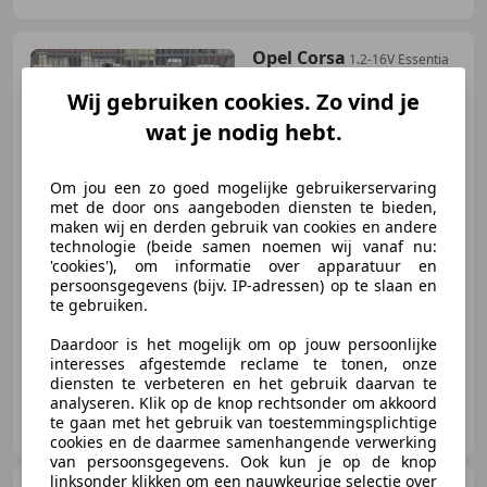
Opel Corsa
1.2-16V Essentia
5 deurs 80PK! TOPSTAAT l
NIEUWE A
Wij gebruiken cookies. Zo vind je
wat je nodig hebt.
€ 990
Om jou een zo goed mogelijke gebruikerservaring
met de door ons aangeboden diensten te bieden,
maken wij en derden gebruik van cookies en andere
technologie (beide samen noemen wij vanaf nu:
'cookies'), om informatie over apparatuur en
03/2005
246.125 km
Benzine
59 kW (80 PK)
persoonsgegevens (bijv. IP-adressen) op te slaan en
te gebruiken.
Sinds 1968 sterk in elk merk, 3 generaties lang!
Daardoor is het mogelijk om op jouw persoonlijke
interesses afgestemde reclame te tonen, onze
diensten te verbeteren en het gebruik daarvan te
analyseren. Klik op de knop rechtsonder om akkoord
Autogroothandel Beer van Susteren
te gaan met het gebruik van toestemmingsplichtige
NL-6031 RK NEDERWEERT
cookies en de daarmee samenhangende verwerking
van persoonsgegevens. Ook kun je op de knop
linksonder klikken om een nauwkeurige selectie over