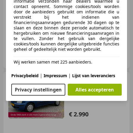
informatie verzonden naar dealers waarmee u
contact opneemt. Sommige cookies/tools worden
door de aanbieders gebruikt om informatie die u
verstrekt bij het indienen van
06/2004
234.330 km
Benzine
48 kW (65 PK)
financieringsaanvragen gedurende 30 dagen op te
slaan en deze binnen deze periode automatisch te
Sinds 1968 sterk in elk merk, 3 generaties lang!
hergebruiken om nieuwe financieringsaanvragen in
te vullen. Zonder het gebruik van dergelijke
cookies/tools kunnen dergelijke uitgebreide functies
geheel of gedeeltelijk niet worden gebruikt.
Autogroothandel Beer van Susteren
NL-6031 RK NEDERWEERT
Wij werken samen met 225 aanbieders.
|
|
Privacybeleid
Impressum
Lijst van leveranciers
Fiat Panda
1.2 Dynamic
AUTOMAAT HOGE INSTAP! NL
Privacy instellingen
Alles accepteren
AUTO KMST NAP
€ 2.990