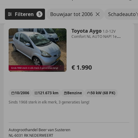
Filteren
Bouwjaar tot 2006
Schadeauto'
5
Toyota Aygo
1.0-12V
Comfort NL AUTO NAP! 1e
EIGENAAR! GEEN IMP
€ 1.990
10/2006
121.673 km
Benzine
50 kW (68 PK)
Sinds 1968 sterk in elk merk, 3 generaties lang!
Autogroothandel Beer van Susteren
NL-6031 RK NEDERWEERT