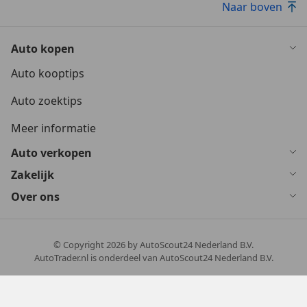
Naar boven
Auto kopen
Auto kooptips
Auto zoektips
Meer informatie
Auto verkopen
Zakelijk
Over ons
© Copyright
2026
by AutoScout24 Nederland B.V.
AutoTrader.nl is onderdeel van AutoScout24 Nederland B.V.