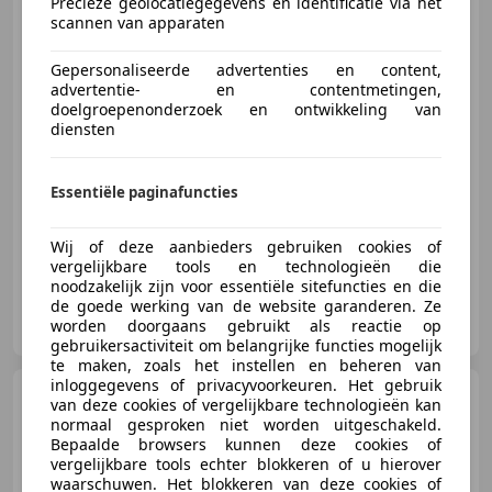
Precieze geolocatiegegevens en identificatie via het
scannen van apparaten
Gepersonaliseerde advertenties en content,
€ 3.690
advertentie- en contentmetingen,
doelgroepenonderzoek en ontwikkeling van
diensten
02/2004
100.228 km
Benzine
66 kW (90 PK)
Essentiële paginafuncties
Sinds 1968 sterk in elk merk, 3 generaties lang!
Wij of deze aanbieders gebruiken cookies of
vergelijkbare tools en technologieën die
noodzakelijk zijn voor essentiële sitefuncties en die
de goede werking van de website garanderen. Ze
Autogroothandel Beer van Susteren
worden doorgaans gebruikt als reactie op
NL-6031 RK NEDERWEERT
gebruikersactiviteit om belangrijke functies mogelijk
te maken, zoals het instellen en beheren van
inloggegevens of privacyvoorkeuren. Het gebruik
Chrysler PT Cruiser
van deze cookies of vergelijkbare technologieën kan
Cabrio 2.4i Limited AUTOMAAT!
normaal gesproken niet worden uitgeschakeld.
AIRCO l CRUISE l PDC
Bepaalde browsers kunnen deze cookies of
vergelijkbare tools echter blokkeren of u hierover
waarschuwen. Het blokkeren van deze cookies of