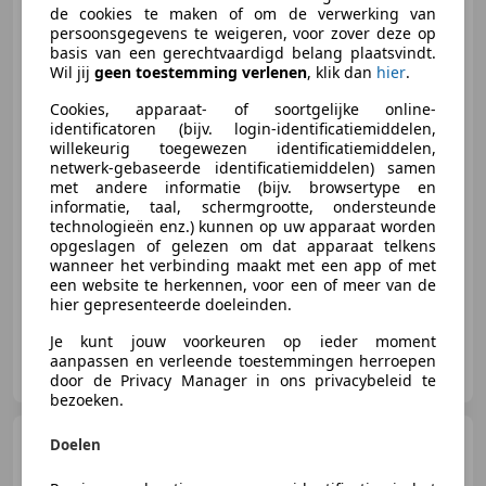
Nissan Note
1.6 First Note 5
de cookies te maken of om de verwerking van
deurs hoge instap! NL AUTO NAP!
persoonsgegevens te weigeren, voor zover deze op
2
basis van een gerechtvaardigd belang plaatsvindt.
Wil jij
geen toestemming verlenen
, klik dan
hier
.
Cookies, apparaat- of soortgelijke online-
identificatoren (bijv. login-identificatiemiddelen,
€ 1.190
willekeurig toegewezen identificatiemiddelen,
netwerk-gebaseerde identificatiemiddelen) samen
met andere informatie (bijv. browsertype en
informatie, taal, schermgrootte, ondersteunde
10/2006
198.253 km
Benzine
81 kW (110 PK)
technologieën enz.) kunnen op uw apparaat worden
opgeslagen of gelezen om dat apparaat telkens
Sinds 1968 sterk in elk merk, 3 generaties lang!
wanneer het verbinding maakt met een app of met
een website te herkennen, voor een of meer van de
hier gepresenteerde doeleinden.
Je kunt jouw voorkeuren op ieder moment
Autogroothandel Beer van Susteren
aanpassen en verleende toestemmingen herroepen
NL-6031 RK NEDERWEERT
door de Privacy Manager in ons privacybeleid te
bezoeken.
MINI One
Mini 1.6 Pepper NL
Doelen
AUTO NAP! Airco ECC l Cruise l