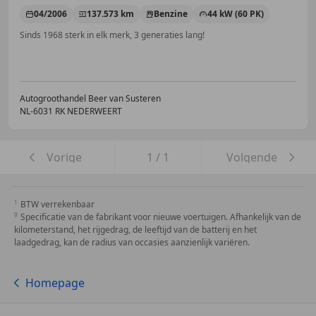
04/2006
137.573 km
Benzine
44 kW (60 PK)
Sinds 1968 sterk in elk merk, 3 generaties lang!
Autogroothandel Beer van Susteren
NL-6031 RK NEDERWEERT
Vorige
1
/
1
Volgende
BTW verrekenbaar
Specificatie van de fabrikant voor nieuwe voertuigen. Afhankelijk van de
kilometerstand, het rijgedrag, de leeftijd van de batterij en het
laadgedrag, kan de radius van occasies aanzienlijk variëren.
Homepage