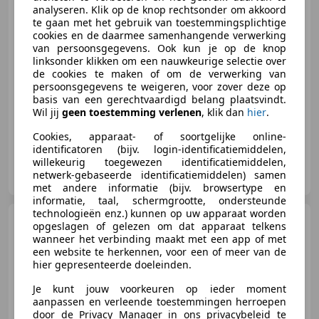
analyseren. Klik op de knop rechtsonder om akkoord
te gaan met het gebruik van toestemmingsplichtige
€ 1.145
cookies en de daarmee samenhangende verwerking
van persoonsgegevens. Ook kun je op de knop
linksonder klikken om een nauwkeurige selectie over
de cookies te maken of om de verwerking van
persoonsgegevens te weigeren, voor zover deze op
03/2004
155.084 km
Benzine
44 kW (60 PK)
basis van een gerechtvaardigd belang plaatsvindt.
Wil jij
geen toestemming verlenen
, klik dan
hier
.
Cookies, apparaat- of soortgelijke online-
identificatoren (bijv. login-identificatiemiddelen,
willekeurig toegewezen identificatiemiddelen,
Auto Service Nijkerk
netwerk-gebaseerde identificatiemiddelen) samen
NL-3861 SE NIJKERK
met andere informatie (bijv. browsertype en
informatie, taal, schermgrootte, ondersteunde
technologieën enz.) kunnen op uw apparaat worden
Mitsubishi Colt
1.5 d'Azur
opgeslagen of gelezen om dat apparaat telkens
| Airco | 5-Deurs | Trekhaak |
wanneer het verbinding maakt met een app of met
Schuifda
een website te herkennen, voor een of meer van de
hier gepresenteerde doeleinden.
Je kunt jouw voorkeuren op ieder moment
€ 1.450
aanpassen en verleende toestemmingen herroepen
door de Privacy Manager in ons privacybeleid te