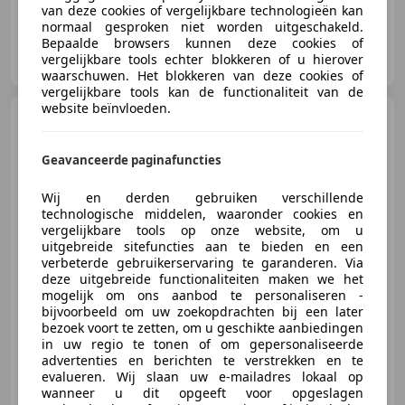
van deze cookies of vergelijkbare technologieën kan
normaal gesproken niet worden uitgeschakeld.
Bepaalde browsers kunnen deze cookies of
Auto Service Nijkerk
vergelijkbare tools echter blokkeren of u hierover
NL-3861 SE NIJKERK
waarschuwen. Het blokkeren van deze cookies of
vergelijkbare tools kan de functionaliteit van de
website beïnvloeden.
Mercedes-Benz E 350
E350 Elegance Aut. | Youngtimer
| Leder | Schuifda
Geavanceerde paginafuncties
Wij en derden gebruiken verschillende
€ 9.950
technologische middelen, waaronder cookies en
vergelijkbare tools op onze website, om u
uitgebreide sitefuncties aan te bieden en een
verbeterde gebruikerservaring te garanderen. Via
deze uitgebreide functionaliteiten maken we het
04/2006
138.311 km
Benzine
200 kW (272 PK)
mogelijk om ons aanbod te personaliseren -
bijvoorbeeld om uw zoekopdrachten bij een later
bezoek voort te zetten, om u geschikte aanbiedingen
in uw regio te tonen of om gepersonaliseerde
advertenties en berichten te verstrekken en te
Auto Service Nijkerk
evalueren. Wij slaan uw e-mailadres lokaal op
NL-3861 SE NIJKERK
wanneer u dit opgeeft voor opgeslagen