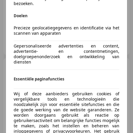
bezoeken.
05/2006
259.944 km
Benzine
80 kW (109 PK)
Doelen
Precieze geolocatiegegevens en identificatie via het
scannen van apparaten
Auto Service Nijkerk
Gepersonaliseerde advertenties en content,
NL-3861 SE NIJKERK
advertentie- en contentmetingen,
doelgroepenonderzoek en ontwikkeling van
diensten
MINI Cooper
Mini 1.6 Chili
Airco Elek. Ramen Pano.dak Apk
Lm-V
Essentiële paginafuncties
Wij of deze aanbieders gebruiken cookies of
€ 1.750
vergelijkbare tools en technologieën die
noodzakelijk zijn voor essentiële sitefuncties en die
de goede werking van de website garanderen. Ze
worden doorgaans gebruikt als reactie op
gebruikersactiviteit om belangrijke functies mogelijk
01/2005
274.594 km
Benzine
85 kW (116 PK)
te maken, zoals het instellen en beheren van
inloggegevens of privacyvoorkeuren. Het gebruik