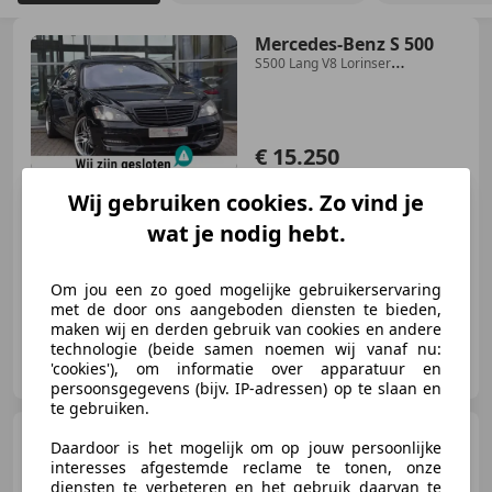
Mercedes-Benz S 500
S500 Lang V8 Lorinser
Youngtimer Soft Close Distro
€ 15.250
Wij gebruiken cookies. Zo vind je
wat je nodig hebt.
03/2006
109.844 km
Benzine
285 kW (387 PK)
Om jou een zo goed mogelijke gebruikerservaring
met de door ons aangeboden diensten te bieden,
maken wij en derden gebruik van cookies en andere
technologie (beide samen noemen wij vanaf nu:
Auto Service Nijkerk
'cookies'), om informatie over apparatuur en
NL-3861 SE NIJKERK
persoonsgegevens (bijv. IP-adressen) op te slaan en
te gebruiken.
Fiat Panda
1.2 Airco 5Drs
Daardoor is het mogelijk om op jouw persoonlijke
Elek.Ramen LMV NAP Zuinig
interesses afgestemde reclame te tonen, onze
diensten te verbeteren en het gebruik daarvan te