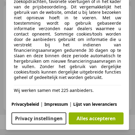
zoekopdrachten, favoriete voertuigen of in het kader
van de prijsbeoordeling. Dit vergemakkelijkt het
gebruik van de website, omdat u bij latere bezoeken
Ford Focus C-Max
FUTURA
niet opnieuw hoeft in te voeren. Met uw
| AIRCO | CRUISE CONTROL |
toestemming wordt op gebruik gebaseerde
TREKHAAK | NAP
informatie verzonden naar dealers waarmee u
contact opneemt. Sommige cookies/tools worden
door de aanbieders gebruikt om informatie die u
€ 990
verstrekt bij het indienen van
financieringsaanvragen gedurende 30 dagen op te
slaan en deze binnen deze periode automatisch te
hergebruiken om nieuwe financieringsaanvragen in
te vullen. Zonder het gebruik van dergelijke
04/2005
251.270 km
Benzine
74 kW (101 PK)
cookies/tools kunnen dergelijke uitgebreide functies
geheel of gedeeltelijk niet worden gebruikt.
Wij werken samen met 225 aanbieders.
Auto Service Nijkerk
NL-3861 SE NIJKERK
|
|
Privacybeleid
Impressum
Lijst van leveranciers
Privacy instellingen
Alles accepteren
Vorige
1
/
1
Volgende