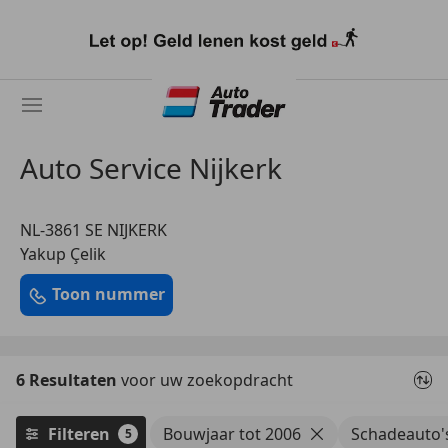
Ga
naar
hoofdinhoud
Auto Service Nijkerk
NL-3861 SE NIJKERK
Yakup Çelik
Toon nummer
6 Resultaten
voor uw zoekopdracht
Filteren
Bouwjaar tot 2006
Schadeauto'
5