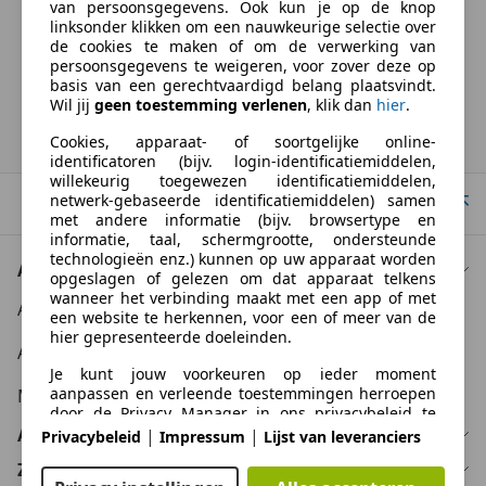
van persoonsgegevens. Ook kun je op de knop
BTW verrekenbaar
linksonder klikken om een nauwkeurige selectie over
Specificatie van de fabrikant voor nieuwe voertuigen. Afhankelijk van de
de cookies te maken of om de verwerking van
kilometerstand, het rijgedrag, de leeftijd van de batterij en het
persoonsgegevens te weigeren, voor zover deze op
laadgedrag, kan de radius van occasies aanzienlijk variëren.
basis van een gerechtvaardigd belang plaatsvindt.
Wil jij
geen toestemming verlenen
, klik dan
hier
.
Homepage
Cookies, apparaat- of soortgelijke online-
identificatoren (bijv. login-identificatiemiddelen,
willekeurig toegewezen identificatiemiddelen,
netwerk-gebaseerde identificatiemiddelen) samen
Naar boven
met andere informatie (bijv. browsertype en
informatie, taal, schermgrootte, ondersteunde
technologieën enz.) kunnen op uw apparaat worden
Auto kopen
opgeslagen of gelezen om dat apparaat telkens
wanneer het verbinding maakt met een app of met
Auto kooptips
een website te herkennen, voor een of meer van de
hier gepresenteerde doeleinden.
Auto zoektips
Je kunt jouw voorkeuren op ieder moment
aanpassen en verleende toestemmingen herroepen
Meer informatie
door de Privacy Manager in ons privacybeleid te
bezoeken.
Auto verkopen
|
|
Privacybeleid
Impressum
Lijst van leveranciers
Zakelijk
Doelen