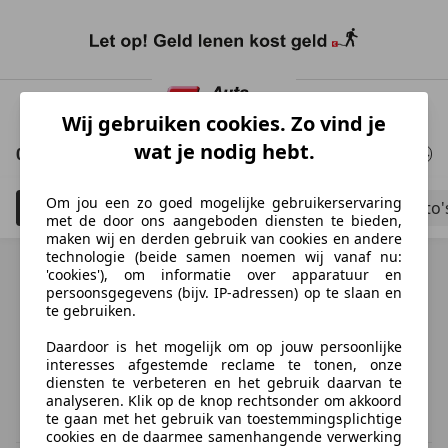
Ga
naar
Wij gebruiken cookies. Zo vind je
hoofdinhoud
wat je nodig hebt.
0 Resultaten
voor uw zoekopdracht
Om jou een zo goed mogelijke gebruikerservaring
Filteren
Bouwjaar tot 2006
Schadeauto'
5
met de door ons aangeboden diensten te bieden,
maken wij en derden gebruik van cookies en andere
technologie (beide samen noemen wij vanaf nu:
'cookies'), om informatie over apparatuur en
persoonsgegevens (bijv. IP-adressen) op te slaan en
te gebruiken.
Ontdek vergelijkbare voertuigen
Daardoor is het mogelijk om op jouw persoonlijke
Niet precies je zoekopdracht, maar misschien wel de
interesses afgestemde reclame te tonen, onze
perfecte match.
diensten te verbeteren en het gebruik daarvan te
analyseren. Klik op de knop rechtsonder om akkoord
te gaan met het gebruik van toestemmingsplichtige
cookies en de daarmee samenhangende verwerking